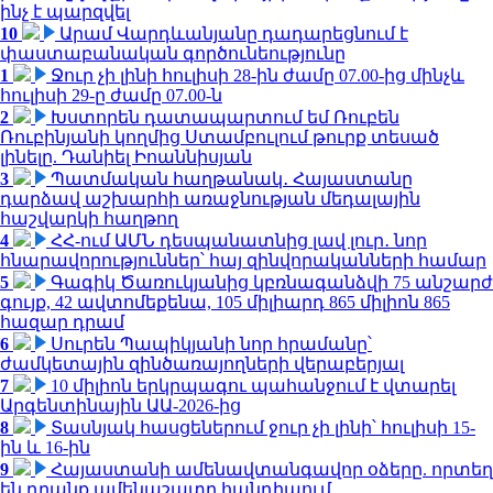
ինչ է պարզվել
10
Արամ Վարդևանյանը դադարեցնում է
փաստաբանական գործունեությունը
1
Ջուր չի լինի հուլիսի 28-ին ժամը 07.00-ից մինչև
հուլիսի 29-ը ժամը 07.00-ն
2
Խստորեն դատապարտում եմ Ռուբեն
Ռուբինյանի կողմից Ստամբուլում թուրք տեսած
լինելը. Դանիել Իոաննիսյան
3
Պատմական հաղթանակ․ Հայաստանը
դարձավ աշխարհի առաջնության մեդալային
հաշվարկի հաղթող
4
ՀՀ-ում ԱՄՆ դեսպանատնից լավ լուր․ նոր
հնարավորություններ՝ հայ զինվորականների համար
5
Գագիկ Ծառուկյանից կբռնագանձվի 75 անշարժ
գույք, 42 ավտոմեքենա, 105 միլիարդ 865 միլիոն 865
հազար դրամ
6
Սուրեն Պապիկյանի նոր հրամանը՝
ժամկետային զինծառայողների վերաբերյալ
7
10 միլիոն երկրպագու պահանջում է վտարել
Արգենտինային ԱԱ-2026-ից
8
Տասնյակ հասցեներում ջուր չի լինի՝ հուլիսի 15-
ին և 16-ին
9
Հայաստանի ամենավտանգավոր օձերը. որտեղ
են դրանք ամենաշատը հանդիպում