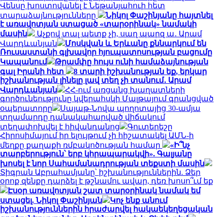
Վենսը խոստովանել է Նեթանյահուի հետ
տարաձայնությունները
Նիկոլ Փաշինյանը հայտնել
է առավոտյան ստացած «տարօրինակ» նամակի
մասին
Աչքով տալ պետք չի, սաղ պարզ ա․ Արամ
Վարդևանյան
Մոսկվան և Երևանը քննարկում են
Ռուսաստանի գլխավոր հյուպատոսության բացումը
Կապանում
Թրամփը հույս ունի համաձայնության
գալ Իրանի հետ
8 տարի իշխանության եք, երկար
իշխանության լինելը լավ տեղ չի տանում․ Արամ
Վարդևանյան
ՀՀ-ում առցանց խաղատների
գործունեությունը կվերահսկի Մալթայում գրանցված
օպերատորը
Սայաթ-Նովա պողոտայից 30-ամյա
տղամարդը դանակահարված վիճակում
տեղափոխվել է հիվանդանոց
Գուտերեշը
Հիրոսիմայում իր ելույթում չի հիշատակել ԱՄՆ-ի
մեղքը քաղաքի ռմբակոծության համար
«Ի՞նչ
տարբերություն՝ երբ կհրապարակվի». Գալյանը
խոսել է նոր Սահամանադրության տեքստի մասին
Տիգրան Աբրահամյանը՝ իշխանություններին. Ձեր
օրոք զենքը դարձել է թշնամու ավար, դեռ խոսո՞ւմ եք
Էսօր առավոտյան շատ տարօրինակ նամակ եմ
ստացել. Նիկոլ Փաշինյան
Կոչ ենք անում
իշխանություններին հրաժարվել հակաեկեղեցական