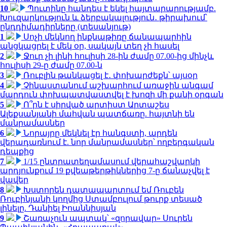
10
Պուտինը հանդես է եկել հայտարարությամբ.
Խուզարկություն և ձերբակալություն․ թիրախում՝
ընդդիմադիրները (տեսանյութ)
1
Սոչի մեկնող ինքնաթիռը ճանապարհին
անցկացրել է մեկ օր, սակայն տեղ չի հասել
2
Ջուր չի լինի հուլիսի 28-ին ժամը 07.00-ից մինչև
հուլիսի 29-ը ժամը 07.00-ն
3
Ռուբլին թանկացել է․ փոխարժեքն՝ այսօր
4
Չինաստանում աշխարհում առաջին անգամ
մարդուն փոխպատվաստվել է խոզի մի քանի օրգան
5
Ո՞րն է սիրված արտիստ Արտաշես
Ալեքսանյանի մահվան պատճառը. հայտնի են
մանրամասներ
6
Նորայրը մեկնել էր հանգստի, արդեն
վերադառնում է. նոր մանրամասներ՝ ողբերգական
դեպքից
7
1/15 ընտրատեղամասում վերահաշվարկի
արդյունքում 19 քվեաթերթիկներից 7-ը ճանաչվել է
վավեր
8
Խստորեն դատապարտում եմ Ռուբեն
Ռուբինյանի կողմից Ստամբուլում թուրք տեսած
լինելը. Դանիել Իոաննիսյան
9
Շառաչուն ապտակ՝ «զորավար» Սուրեն