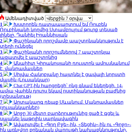
Ամենադիտված
1
Խստորեն դատապարտում եմ Ռուբեն
Ռուբինյանի կողմից Ստամբուլում թուրք տեսած
լինելը. Դանիել Իոաննիսյան
2
Փաշինյանի որոշմամբ պաշտոնանկություն է
տեղի ունեցել
3
Փաշինյանի որոշումներով 7 պաշտոնյա
ազատվել է պաշտոնից
4
Անահիտ Կիրակոսյանի դուստրն ամուսնանում
է. մանրամասներ
5
Սիլվա Հակոբյանը հայտնել է ցավալի կորստի
մասին (Լուսանկար)
6
Chat GPT-ին հարցրեցի՝ ոնց գնամ եկեղեցի. 14-
ամյա Վահեն դուրս եկավ ոստիկանության բաժնից
(տեսանյութ)
7
Արտակարգ դեպք Սևանում. Մանրամասներ
(լուսանկարներ)
8
Արջը 30 մետր բարձրությունից ցած է գցել և
սպանել կաթոլիկ սարկավագին
9
Ավարտվել է «Գող Բջե»-ին, «Տեցիկ»-ին ու «Գոջո»-
ին առնչվող քրեական վարույթի նախաքննությունը.