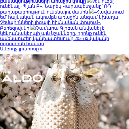
բանակցությունների առաջին փուլը
Չեմ ուզել
ունենալ «Պլան Բ»․ Նարեկ Կարապետյանը՝ ՌԴ
քաղաքացիություն ունենալու մասին
«Հավատում
եմ՝ հայկական ակումբն առաջին անգամ կխաղա
Չեմպիոնների լիգայի հիմնական փուլում».
Բերեզովսկի
Թամարա Գլոբան անվանել է
կենդանակերպի այն նշանները, որոնք ունեն
ամենաուժեղ կանխատեսումը 2026 թվականի
օգոստոսի համար
Ամբողջ լրահոսը »