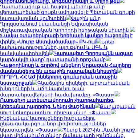
գործունեությունից․ Արգենտինայի և Չիլիի թեմ
Դատախազության հայցով պետությանը
վերադարձված գույքն ամրացվել է Պետական գույքի
կառավարման կոմիտեին
Փաշինյանը
Ղրղզստանում կմասնակցի Եվրասիական
միջկառավարական խորհրդի հերթական նիստին
5-ամյա օտարերկրացի երեխայի կյանքը հաջողվել է
փրկել «Սուրբ Աստվածամայր» ԲԿ-ում
Երեք
նախարարություններ, այդ թվում և ԱԳՆ-ն,
կանվանափոխվեն
Կարապետ Պողոսյանն ազատ
կարձակվի վաղը՝ դատարանի որոշմամբ
Կաթողիկոսը և գործով անցնող Սրբազան Հայրերը
մասնակցելու են առաջին դատական նիստին
ՈՒՂԻՂ․ ՀՀ ԱԺ իններորդ գումարման առաջին
նստաշրջան
Գնաճային ռիսկերի, արտահանման
խնդիրների և աճի կայունության
մարտահրավերների համախումբը. «Փաստ»
Ուսուցիչը ատեստավորումը չհաղթահարեց,
կհեռանա դպրոցից. Նիկոլ Փաշինյան
Քաղաքական
սուր կոնտրաստն ու դիսբալանսը. «Փաստ»
Ինքնակամ կառույցները հաշվառելու
ընթացակարգում նոր փոփոխություններ
կկատարվեն. «Փաստ»
Պետք է 2027-ին Սևանի շուրջ
վատ վիճակում գտնվող ճանապարհ չունենանք.