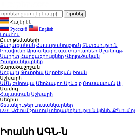
Հայերեն
Русский
English
Լրահոս
Ըստ թեմաների
Քաղաքական
Հասարակություն
Տնտեսություն
Իրավունք
Արտակարգ պատահարներ
Մշակույթ
Սպորտ
Հարցազրույցներ
Վերլուծական
Ծաղրանկարներ
Տարածաշրջան
Արցախ
Թուրքիա
Ադրբեջան
Իրան
Աշխարհ
ԱՄՆ
Եվրոպա
Մերձավոր Արևելք
Ռուսաստան
Այլ
Մամուլ
Հայաստան
Աշխարհ
Մեդիա
Տեսանյութեր
Լուսանկարներ
1
ԱԺ-ում շուտով տեղափոխություն կլինի. ՔՊ-ում դա
Իրանի ԱԳՆ-ն