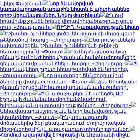
Նիկոլ Փաշինյան
Նոր ձևավորված
կառավարության առաջին նիստն է, պիտի անենք
որոշ վերանայումներ․ Նիկոլ Փաշինյան
ՔՊ-ում
իրավունք չունեն իրենց վիրավորվածությունը ցույց
տալ. «Հրապարակ»
ՈՒՂԻՂ․ Կառավարության նիստ
Իշխանությունները լուծել են Կոտայքի մարզպետի
թեկնածուի հարցը. «Ժողովուրդ»
Ընտրություններն
ավարտվեցին, իշխանություններին էլ ոչինչ չի
հետաքրքրու՞մ. «Փաստ»
«Ուժեղ Հայաստան»-ը
քննարկում է ԱԺ երեք մշտական հանձնաժողովների
ղեկավարումը ստանձնելու հարցը. «Ժողովուրդ»
ՔՊ
հնաբնակները խիստ հիասթափված են նորերից.
«Հրապարակ»
Նոր պարտքեր են ներգրավում
ճեղքերը փակելու համար. «Փաստ»
Ալեն Սիմոնյանի
ընտանիքը լքում է կառավարական ամառանոցը.
«Ժողովուրդ»
ՔՊ-ն առաջարկում է ստեղծել ԱԺ
էթիկայի ժամանակավոր հանձնաժողով․
եվրոպական պարտավորություններ. «Ժողովուրդ»
Անհավասարակշռության և նոր կախվածության
վտանգները. «Փաստ»
Ինչպես ազատվել
մոծակներից ձեր բնակարանում՝ ժողովրդական
միջոցներից մինչև առաջատար տեխնոլոգիաներ
Հռոմում ավարտվել է Իսրայելի և Լիբանանի միջև