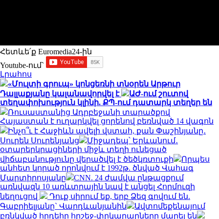
Հետևե՛ք Euromedia24-ին
Youtube-ում`
Լրահոս
«Մուլտի գրուպ» կոնցեռնի տնօրեն Արթուր
Դալլաքյանը կալանավորվել է
ԱԺ-ում շուտով
տեղափոխություն կլինի. ՔՊ-ում դատարկ տեղեր են
Ռուսաստանից Ադրբեջանի տարածքով
Հայաստան է ուղարկվել ցորենով բեռնված 14 վագոն
Ինչո՞ւ է Հաջիևն ավելի վստահ, քան Փաշինյանը․
Սուրեն Սուրենյանց
Միջադեպ՝ Երևանում․
օտարերկրացիների միջև տեղի ունեցած
վիճաբանությունը վերածվել է ծեծկռտուքի
Որպես
անհետ կորած որոնվում է 1992թ. ծնված Վահագ
Մարտիրոսյանը
CNN. 24 ժամվա ընթացքում
առնվազն 10 առևտրային նավ է անցել Հորմուզի
նեղուցով
Դուք սիրում եք, երբ Ձեզ գովում են.
Գաբրիելյանը` Վարդևանյանին
Ավտոմեքենայում
բռնկված հրդեհը հրշեջ-փրկարարները մարել են