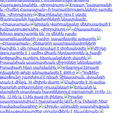
Հարությունյանին. «Ժողովուրդ»
Էդգար Ղազարյանի
և «Ուժեղ Հայաստան»-ի հարաբերությունները լարվել
են․ «Ժողովուրդ»
Փաշինյանը որս է սկսել
Ծառուկյանի համախոհների նկատմամբ․
«Հրապարակ»
Աղվան Վարդանյանը մեկուսացած է
խմբակցությունից․ «Ժողովուրդ»
«Հրապարակ».
Խիստ զգուշացրել են՝ ոչ մեկին չասել
պարգեւավճարի չափը, սպառնացել ազատել
«Հրապարակ». Հեռացող պատգամավորների
հաշվին 5 մլն դրամ գումար է փոխանցվել
Բժիշկը
զգուշացրել է 1 ամիս միայն հնդկացորեն և հավի
կրծքամիս ուտելու հետևանքների մասին
Իսպանիան պատասխան միջոցներ կձեռնարկի
Իտալիայի հետ սահմանին
Կոնգոյում էբոլայի
դեպքերի թիվը գերազանցել է 4000-ը
«Դոլֆին»
թայֆունը շարժվում է դեպի Չինաստան․ վտանգի
տակ է մինչև 30 միլիոն մարդ
Մահացել է 26-ամյա
հայտնի տիկտոկերը (լուսանկար)
Երևանի և
մարզերի տասնյակ հասցեներում օգոստոսի 10-ին, 11-
ին, 12-ին և 13-ին գազ չի լինելու
Իրանը
պատրաստվում է հաստատել ԱՄՆ-ի և Օմանի հետ
համաձայնագիրը
«Լիդսն» ակումբի պատմության
ամենաթանկարժեք տրանսֆերն է ձևակերպել