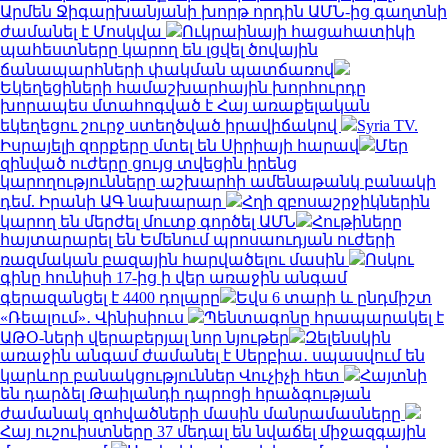
Արմեն Ջիգարխանյանի խորթ որդին ԱՄՆ-ից գաղտնի
ժամանել է Մոսկվա
Ուկրաինայի հացահատիկի
պահեստները կարող են լցվել ծովային
ճանապարհների փակման պատճառով
Եկեղեցիների համաշխարհային խորհուրդը
խորապես մտահոգված է Հայ առաքելական
եկեղեցու շուրջ ստեղծված իրավիճակով
Syria TV.
Իսրայելի զորքերը մտել են Սիրիայի հարավ
Մեր
զինված ուժերը ցույց տվեցին իրենց
կարողությունները աշխարհի ամենաթանկ բանակի
դեմ. Իրանի ԱԳ նախարար
Հղի զբոսաշրջիկներին
կարող են մերժել մուտք գործել ԱՄՆ
Հութիները
հայտարարել են Եմենում պրոսաուդյան ուժերի
ռազմական բազային հարվածելու մասին
Ոսկու
գինը հունիսի 17-ից ի վեր առաջին անգամ
գերազանցել է 4400 դոլարը
Եվս 6 տարի և ընդմիշտ
«Ռեալում»․ Վինիսիուս
Պենտագոնը հրապարակել է
ԱԹՕ-ների վերաբերյալ նոր նյութեր
Զելենսկին
առաջին անգամ ժամանել է Սերբիա․ սպասվում են
կարևոր բանակցություններ Վուչիչի հետ
Հայտնի
են դարձել Թաիլանդի դպրոցի հրաձգության
ժամանակ զոհվածների մասին մանրամասները
Հայ ուշուիստները 37 մեդալ են նվաճել միջազգային