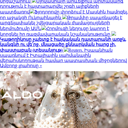
մրցաշարում
Սլովակիայի արևելքում արտակարգ
դրություն է հայտարարվել շոգի ալիքների
պատճառով
Ֆյոդորովը փորձում է Մասկին համոզել,
որ աջակցի Ուկրաինային
Թրամփը սպառնացել է
արգելափակել շվեյցարական ժամացույցների
ներմուծումը ԱՄՆ
Հորմուզի նեղուցը կարող է
կորցնել իր ռազմավարական նշանակությունը
Կաթողիկոսը չպետք է հայկական դատարանի առջև
կանգնի ու վե՛րջ, մնացածը քննարկման հարց չի․
փաստաբան (տեսանյութ)
Reuters. Իսպանիան
սպառնում է Իտալիային սահմանային
վերահսկողության համար պատասխան միջոցներով
Ամբողջ լրահոսը »