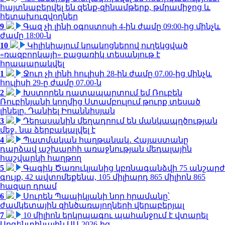
հայտնաբերվել են զենք-զինամթերք, թմրամիջոց և
հետախուզվողներ
9
Գազ չի լինի օգոստոսի 4-ին ժամը 09:00-ից մինչև
ժամը 18:00-ն
10
Կիլիկիայում կրակոցներով ուղեկցված
«ռազբորկայի» բացառիկ տեսանյութ է
հրապարակվել
1
Ջուր չի լինի հուլիսի 28-ին ժամը 07.00-ից մինչև
հուլիսի 29-ը ժամը 07.00-ն
2
Խստորեն դատապարտում եմ Ռուբեն
Ռուբինյանի կողմից Ստամբուլում թուրք տեսած
լինելը. Դանիել Իոաննիսյան
3
Դերասանին մեղադրում են մանկապղծության
մեջ․ նա ձերբակալվել է
4
Պատմական հաղթանակ․ Հայաստանը
դարձավ աշխարհի առաջնության մեդալային
հաշվարկի հաղթող
5
Գագիկ Ծառուկյանից կբռնագանձվի 75 անշարժ
գույք, 42 ավտոմեքենա, 105 միլիարդ 865 միլիոն 865
հազար դրամ
6
Սուրեն Պապիկյանի նոր հրամանը՝
ժամկետային զինծառայողների վերաբերյալ
7
10 միլիոն երկրպագու պահանջում է վտարել
Արգենտինային ԱԱ-2026-ից