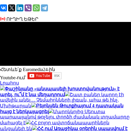
ՈՒՂԻՂ ԵԹԵՐ
Հետևե՛ք Euromedia24-ին
Youtube-ում`
Լրահոս
Փաշինյանը «անսպասելի խոստովանություն» է
արել․ ու՞մ է նա մեղադրում
Շատ բաներ կարող էի
ավելին անել… Չեմպիոնների լիգան, ահա թե ինչ.
Մխիթարյան
Բեյոնսեն Թուրքիայում 4 դատական
հայց է ներկայացրել
Մարոկկոյից Սեուտա
պարապլանով թռչելու փորձի ժամանակ տղամարդը
մահացել է
ՀՀ բոլոր ավտոճանապարհներն
անցանելի են
ՀՀ-ում Առաջիկա օրերին սպասվում է