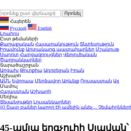
Հայերեն
Русский
English
Լրահոս
Ըստ թեմաների
Քաղաքական
Հասարակություն
Տնտեսություն
Իրավունք
Արտակարգ պատահարներ
Մշակույթ
Սպորտ
Հարցազրույցներ
Վերլուծական
Ծաղրանկարներ
Տարածաշրջան
Արցախ
Թուրքիա
Ադրբեջան
Իրան
Աշխարհ
ԱՄՆ
Եվրոպա
Մերձավոր Արևելք
Ռուսաստան
Այլ
Մամուլ
Հայաստան
Աշխարհ
Մեդիա
Տեսանյութեր
Լուսանկարներ
ատ բաներ կարող էի ավելին անել… Չեմպիոնների լի
45-ամյա երգչուհի Սլավան՝