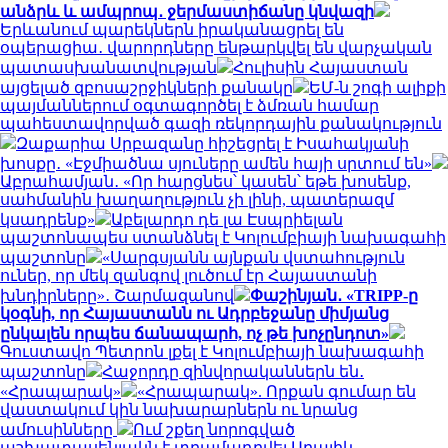
անձրև և ամպրոպ․ ջերմաստիճանը կնվազի
Երևանում պարեկներն իրականացրել են
օպերացիա․ վարորդները ենթարկվել են վարչական
պատասխանատվության
Հուլիսին Հայաստան
այցելած զբոսաշրջիկների քանակը
ԵՄ-ն շոգի ալիքի
պայմաններում օգտագործել է ձմռան համար
պահեստավորված գազի ռեկորդային քանակություն
Զաքարիա Սրբազանը հիշեցրել է Իսահակյանի
խոսքը․ «Էջմիածնա սյուները ամեն հայի սրտում են»
Աբրահամյան․ «Որ հարցնես՝ կասեն՝ եթե խոսենք,
սահմանին խաղաղություն չի լինի, պատերազմ
կսադրենք»
Աբելարդո դե լա Էսպրիելան
պաշտոնապես ստանձնել է Կոլումբիայի նախագահի
պաշտոնը
«Սարգսյանն այնքան վստահություն
ուներ, որ մեկ զանգով լուծում էր Հայաստանի
խնդիրները»․ Շարմազանով
Փաշինյան․ «TRIPP-ը
կօգնի, որ Հայաստանն ու Ադրբեջանը միմյանց
ընկալեն որպես ճանապարհ, ոչ թե խոչընդոտ»
Գուստավո Պետրոն լքել է Կոլումբիայի նախագահի
պաշտոնը
Հաջորդը զինվորականներն են․
«Հրապարակ»
«Հրապարակ». Որքան գումար են
վաստակում կին նախարարներն ու նրանց
ամուսինները
Ում շքեղ նորոգված
աշխատասենյակն է տրամադրվել Արայիկ