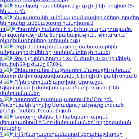
8
Տասնյակ հասցեներում ջուր չի լինի՝ հուլիսի 15-
ին և 16-ին
9
Հայաստանի ամենավտանգավոր օձերը. որտեղ
են դրանք ամենաշատը հանդիպում
10
Պուտինը հանդես է եկել հայտարարությամբ.
Խուզարկություն և ձերբակալություն․ թիրախում՝
ընդդիմադիրները (տեսանյութ)
1
Սոչի մեկնող ինքնաթիռը ճանապարհին
անցկացրել է մեկ օր, սակայն տեղ չի հասել
2
Ջուր չի լինի հուլիսի 28-ին ժամը 07.00-ից մինչև
հուլիսի 29-ը ժամը 07.00-ն
3
Չինաստանում աշխարհում առաջին անգամ
մարդուն փոխպատվաստվել է խոզի մի քանի օրգան
4
Ո՞րն է սիրված արտիստ Արտաշես
Ալեքսանյանի մահվան պատճառը. հայտնի են
մանրամասներ
5
Խստորեն դատապարտում եմ Ռուբեն
Ռուբինյանի կողմից Ստամբուլում թուրք տեսած
լինելը. Դանիել Իոաննիսյան
6
Նորայրը մեկնել էր հանգստի, արդեն
վերադառնում է. նոր մանրամասներ՝ ողբերգական
դեպքից
7
1/15 ընտրատեղամասում վերահաշվարկի