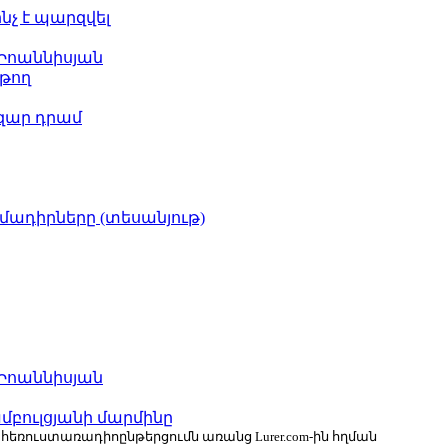
ինչ է պարզվել
 Իոաննիսյան
թող
ազար դրամ
իմադիրները (տեսանյութ)
 Իոաննիսյան
բուլցյանի մարմինը
ն հեռուստառադիոընթերցումն առանց Lurer.com-ին հղման