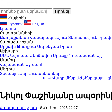
Հայերեն
Русский
English
Լրահոս
Ըստ թեմաների
Քաղաքական
Հասարակություն
Տնտեսություն
Իրավո
Տարածաշրջան
Արցախ
Թուրքիա
Ադրբեջան
Իրան
Աշխարհ
ԱՄՆ
Եվրոպա
Մերձավոր Արևելք
Ռուսաստան
Այլ
Մամուլ
Հայաստան
Աշխարհ
Մեդիա
Տեսանյութեր
Լուսանկարներ
16:24
Վաղը մենք ԱԺ չենք գալու, գնալու 
Նիկոլ Փաշինյանը ապօրինի
Հասարակություն
18 Հունիս, 2025 22:27