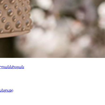
 Իոաննիսյան
նյութ)