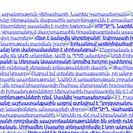
՝ ի աջակցություն Վեհափառի. Նարեկ Կարապետյան
ւնը հերթական մաքսային արտոնությունն է տրամ
իկտոկերը սպանվել է ուղիղ եթերում
#ՈՒՂԻՂ․ Նարե
է Վրաստանում մասշտաբային հոսանքազրկման պ
վող հարցեր
Հետ է կանչվել Ադրբեջանի՝ Եվրոպայի 
գնացության բացման շուրջ
Երևանում առեղծվածայի
նը նոր մանրամասներ է փոխանցում
Ընտրական բն
վել են ԱԱԾ տնօրենը, ԱՀԾ և ՊՊԾ պետերը
Մեծ Բրի
յանի և Սեդրակ Ասատրյանի կողմից խոշոր չափերով
 ունեցած uեռшկшն բռնnւթյnւնների մասին
Փաշինյ
մով նիստը
Ուզում եմ տեսնել քաղաքացուն, որ ան
 օդային պարեկությունը՝ ՆԱՏՕ-ի առաքելության շրջա
,7 մլն դրամ կհատկացվի Ռաիսա Մկրտչյանի հուղար
իայի իշխանությունները Սեուտային հատկացրել են 6.5
օրինությունների դեմ. Սամվել Կարապետյան
FT. Իս
յանը աշխատանքային այցով գտնվում է Ղրղզստանու
 նվազեցնելու անսպասելի միջոց
#ՈՒՂԻՂ․ Վահագն
լ է քաղաքապետարանին
Աունն ու ՀՀ-ում Լիբանանի 
յանի որոշմամբ պաշտոնանկություններ են տեղի ուն
ական․ Մոհամեդ Սալահը տեղափոխվել է նոր ակում
է լինելու
Քրիստիննե Գրիգորյանը վերանշանակվել