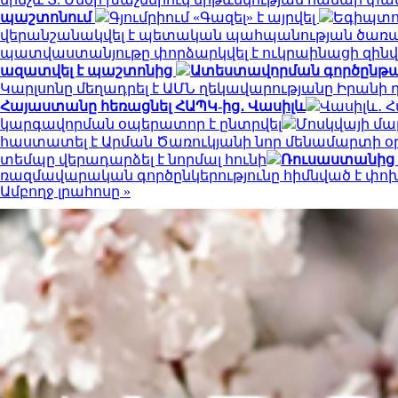
պաշտոնում
Գյումրիում «Գազել» է այրվել
Եգիպտոս
վերանշանակվել է պետական պահպանության ծառա
պատվաստանյութը փորձարկվել է ուկրաինացի զինվ
ազատվել է պաշտոնից
Ատեստավորման գործընթաց 
Կարլսոնը մեղադրել է ԱՄՆ ղեկավարությանը Իրանի 
Հայաստանը հեռացնել ՀԱՊԿ-ից․ Վասիլև
Վասիլև․ 
կարգավորման օպերատոր է ընտրվել
Մոսկվայի մա
հաստատել է Արման Ծառուկյանի նոր մենամարտի 
տեմպը վերադարձել է նորմալ հունի
Ռուսաստանից 
ռազմավարական գործընկերությունը հիմնված է փ
Ամբողջ լրահոսը »