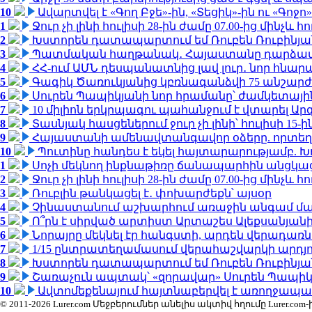
10
Ավարտվել է «Գող Բջե»-ին, «Տեցիկ»-ին ու «Գոջ
1
Ջուր չի լինի հուլիսի 28-ին ժամը 07.00-ից մինչև հո
2
Խստորեն դատապարտում եմ Ռուբեն Ռուբինյանի
3
Պատմական հաղթանակ․ Հայաստանը դարձավ 
4
ՀՀ-ում ԱՄՆ դեսպանատնից լավ լուր․ նոր հնար
5
Գագիկ Ծառուկյանից կբռնագանձվի 75 անշարժ գո
6
Սուրեն Պապիկյանի նոր հրամանը՝ ժամկետային
7
10 միլիոն երկրպագու պահանջում է վտարել Արգ
8
Տասնյակ հասցեներում ջուր չի լինի՝ հուլիսի 15-ին
9
Հայաստանի ամենավտանգավոր օձերը. որտեղ
10
Պուտինը հանդես է եկել հայտարարությամբ. Խո
1
Սոչի մեկնող ինքնաթիռը ճանապարհին անցկացրե
2
Ջուր չի լինի հուլիսի 28-ին ժամը 07.00-ից մինչև հո
3
Ռուբլին թանկացել է․ փոխարժեքն՝ այսօր
4
Չինաստանում աշխարհում առաջին անգամ մա
5
Ո՞րն է սիրված արտիստ Արտաշես Ալեքսանյա
6
Նորայրը մեկնել էր հանգստի, արդեն վերադառն
7
1/15 ընտրատեղամասում վերահաշվարկի արդյուն
8
Խստորեն դատապարտում եմ Ռուբեն Ռուբինյանի
9
Շառաչուն ապտակ՝ «զորավար» Սուրեն Պապի
10
Ավտոմեքենայում հայտնաբերվել է առողջապա
© 2011-2026 Lurer.com Մեջբերումներ անելիս ակտիվ հղումը Lure