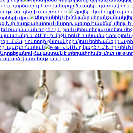
ում գործազուրկ տղամարդը ձևացել է դատավոր և գո
յության պետի պաշտոնում
Այրվել է կահույքի ա
որների վրա
Անդրանիկ Սիմոնյանը վերանշանակվել 
է, չի հաղթահարում մարդը, պետք է ասենք՝ վերջ, 
դեմ ռազմական գործողության վերաբերյալ ստելու մե
Հայաստանի և ՀԱՊԿ-ի միջև որևէ հակամարտություն 
րզում մայր ու որդի ընտանիքի մյուս երեխաների աչք
օրը. պաշտոնական
Politico. ԱՄՆ-ը կարծում է, որ
Ադրբեջանով Հայաստան է տեղափոխվել մոտ 1000 տո
ոխադարձ վստահության վրա