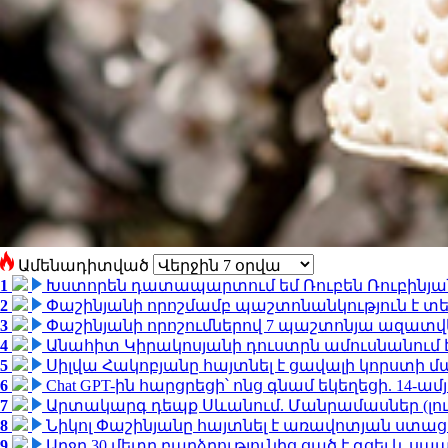
Ամենադիտված
1
Խստորեն դատապարտում եմ Ռուբեն Ռուբինյանի
2
Փաշինյանի որոշմամբ պաշտոնանկություն է տեղ
3
Փաշինյանի որոշումներով 7 պաշտոնյա ազատվ
4
Անահիտ Կիրակոսյանի դուստրն ամուսնանում 
5
Սիլվա Հակոբյանը հայտնել է ցավալի կորստի մ
6
Chat GPT-ին հարցրեցի՝ ոնց գնամ եկեղեցի. 14-
7
Արտակարգ դեպք Սևանում. Մանրամասներ (լո
8
Նիկոլ Փաշինյանը հայտնել է առավոտյան ստ
9
Արջը 30 մետր բարձրությունից ցած է գցել և ս