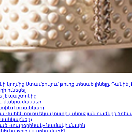
 կողմից Ստամբուլում թուրք տեսած լինելը. Դանիել
ի ունեցել
ել է պաշտոնից
է. մանրամասներ
ասին (Լուսանկար)
ամյա Վահեն դուրս եկավ ոստիկանության բաժնից (տեսա
ւսանկարներ)
ացած «տարօրինակ» նամակի մասին
պանել կաթոլիկ սարկավագին