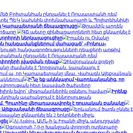
Մեծ Բրիտանիան ընդլայնել է Ռուսաստանի դեմ
ադրել ՊԵԿ նախկին փոխնախարարի և Պոլիտեխնիկի
կ Կարապետյանի ճեպազրույցը
Թրամփն արդեն
ատճառը
ԳՇ պետը զինծառայողների հետ քննարկել է
խորհրդի ներկայացուցիչը
Իրանն ու Օմանը
ն հանգամանքներում մահացած՝ «Բոնուս»
ույթի հանցագործությունների դեպքերի առթիվ
տանիան ընդլայնել է Ռուսաստանի դեմ
 փողերի լվացման դեպք
Զինվորական քոլեջի
անը ժամանել է Ղրղզստան․ կայանալու է
րջում ա, որ Կարապետյանը մնա․ Վահագն Ալեքսանյան
նակներում
Ի՞նչ եք ակնկալում Վարդևանյանից, որ
կավորության հետ կապված ծախսերը
 միլիոն եվրո՝ միգրանտներին օգնելու համար
Իրենք
լանդիան պահանջում է ձկնորսության
մ. Պուտինը վերադասավորել է ռուսական բանակը
 Ալեքսանյանի ճեպազրույցը
Երևանում ծառն ընկել է
դեսպանը քննարկել են 2 երկրների միջև
եցել
Al Arabiya. ԱՄՆ-ի և Իրանի միջև անուղղակի
բ
Օգոստոսի 7-9-ը Խանջյան փողոցի ուղետարը
 է Արտաքին հետախուզության ծառայության պետի