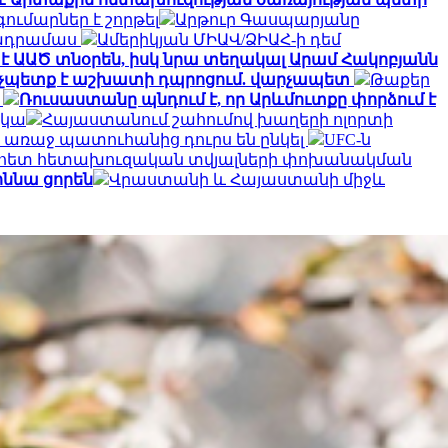
ւմարներ է շորթել
Արթուր Գասպարյանը
րտադրամաս
Ամերիկյան ՄԻԱՎ/ՁԻԱՀ-ի դեմ
է ԱԱԾ տնօրեն, իսկ նրա տեղակալ Արամ Հակոբյանն
էլ չպետք է աշխատի դպրոցում. վարչապետ
Թաքեր
ջ
Ռուսաստանը պնդում է, որ Արևմուտքը փորձում է
չկա
Հայաստանում շահումով խաղերի ոլորտի
ի առաջ պատուհանից դուրս են ընկել
UFC-ն
 Կիևի հետ հետախուզական տվյալների փոխանակման
ննա ցորեն
Վրաստանի և Հայաստանի միջև