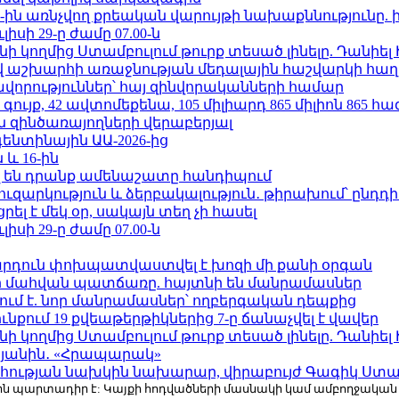
ո»-ին առնչվող քրեական վարույթի նախաքննությունը. 
ւլիսի 29-ը ժամը 07.00-ն
 կողմից Ստամբուլում թուրք տեսած լինելը. Դանիել
աշխարհի առաջնության մեդալային հաշվարկի հաղ
ավորություններ՝ հայ զինվորականների համար
ւյք, 42 ավտոմեքենա, 105 միլիարդ 865 միլիոն 865 հ
 զինծառայողների վերաբերյալ
ենտինային ԱԱ-2026-ից
 և 16-ին
 են դրանք ամենաշատը հանդիպում
ւզարկություն և ձերբակալություն․ թիրախում՝ ընդդ
լ է մեկ օր, սակայն տեղ չի հասել
ւլիսի 29-ը ժամը 07.00-ն
րդուն փոխպատվաստվել է խոզի մի քանի օրգան
նի մահվան պատճառը. հայտնի են մանրամասներ
ում է. նոր մանրամասներ՝ ողբերգական դեպքից
քում 19 քվեաթերթիկներից 7-ը ճանաչվել է վավեր
 կողմից Ստամբուլում թուրք տեսած լինելը. Դանիել
կյանին․ «Հրապարակ»
հության նախկին նախարար, վիրաբույժ Գագիկ Ստամ
r.com-ին պարտադիր է: Կայքի հոդվածների մասնակի կամ ամբողջակա