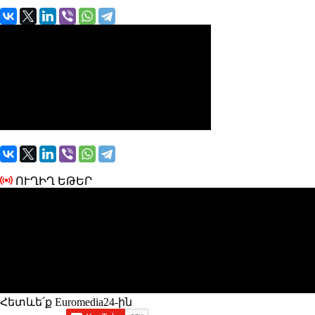
ՈՒՂԻՂ ԵԹԵՐ
Հետևե՛ք Euromedia24-ին