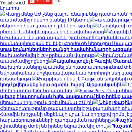
Youtube-ում`
Լրահոս
Վաղը մենք ԱԺ չենք գալու, գնալու ենք դատարան
պատժամիջոցների ցանկը 19 կետով
Կառավարությո
ռեկտորի հետ կապվող ընկերությանը
Մեքսիկացի տ
ընտրել է Վենսին որպես իր իրավահաջորդ
Հայտնի 
ն բանակում կարգապահության բարձրացմանն առնչ
համաձայնության են եկել Հորմուզի նեղուցում նավա
սուպերմարկետների ցանցի համահիմնադրի ազգակա
նախաձեռնվել է 209 քրեական վարույթ
Վերանշանակ
պատժամիջոցները
Բացահայտվել է Գագիկ Ծառուկ
նախկին սաները պատմել են հաստատությունում տեղի
Եվրասիական միջկառավարական խորհրդի նեղ կազ
(տեսանյութ)
Թուրքիան սկսել է Բալթյան երկրների
կողմ քվերակեք նրա օգտին․ հարց՝ Ալեքսանյանին
1
փոխհատուցելու նպատակով
Europa Press. Իսպան
պետք է կարողանան խլել, պայքարում ենք իրենց ապ
վերահսկողություն, եթե միանա ԵՄ-ին
Նիկոլ Փաշին
Հետազոտությունը բացահայտել է շաքարախտի ռիսկը
Հասմիկ Խոջյանի մեքենայի վրա. նա բողոքով դիմե
հարաբերությունների զարգացման ուղիները
Փաշին
շփումները մտել են իրենց եզրափակիչ փուլ
Պաշտոն
մինչև Տ. Մեծի խաչմերուկ երթևեկության համար փակ 