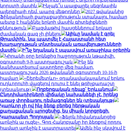
կորստի մասին
Ինչպե՞ս պայքարել սեզոնային
ալերգիայի դեմ. պարզ մեթոդներ
2027 թվականից
Ֆինլանդիայի քաղաքացիություն ստանալու համար
պետք է հանձնել երկրի մասին գիտելիքների
քննություն
Բազմաթիվ հասցեներում երկար
ժամանակ գազ չի լինելու
Ալիևը նամակ է գրել
Թրամփին․ նա պատմել է Հայաստանի հետ
խաղաղության տնտեսական առավելությունների
մասին
Ի՞նչ եղանակ է սպասվում առաջիկա օրերին
Կիրակի օրը երկնքից հաջողություն կթափվի․
օգոստոսի 9-ի աստղագուշակ
Ինչ են
կանխատեսում աստղերը մեզ համար.
աստղագուշակ 2026 թվականի օգոստոսի 10-16-ի
համար
«Շերեմետևո» օդանավակայանում երկու
ուղևորուհի վազելով դուրս է եկել թռիչքադաշտ
(տեսանյութ)
Ողբերգական դեպք՝ Երևանում
Ընդդիմադիրների վիճակը նախանձելի չէ. իրենց
առաջ փորձառու դեմագոգներ են (տեսանյութ)
Կարևոր չի ով ինչ ձեռք բերեց հերթական
քաղաքական պրոցեսից, ես միայն կորցրեցի.
Կարապետ Պողոսյան
«Ֆելոն հիվանդանոցից
պոնչիկ ա ուզել». Գոռ Հակոբյանը իր ձեռքով որդու
համար պոնչիկ է պատրաստել
Ամեն ինչ սկսվում է