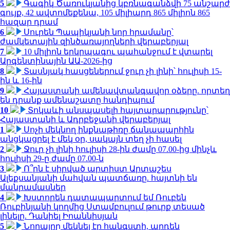
5
Գագիկ Ծառուկյանից կբռնագանձվի 75 անշարժ
գույք, 42 ավտոմեքենա, 105 միլիարդ 865 միլիոն 865
հազար դրամ
6
Սուրեն Պապիկյանի նոր հրամանը՝
ժամկետային զինծառայողների վերաբերյալ
7
10 միլիոն երկրպագու պահանջում է վտարել
Արգենտինային ԱԱ-2026-ից
8
Տասնյակ հասցեներում ջուր չի լինի՝ հուլիսի 15-
ին և 16-ին
9
Հայաստանի ամենավտանգավոր օձերը. որտեղ
են դրանք ամենաշատը հանդիպում
10
Տոկաևի անսպասելի հայտարարությունը՝
Հայաստանի և Ադրբեջանի վերաբերյալ
1
Սոչի մեկնող ինքնաթիռը ճանապարհին
անցկացրել է մեկ օր, սակայն տեղ չի հասել
2
Ջուր չի լինի հուլիսի 28-ին ժամը 07.00-ից մինչև
հուլիսի 29-ը ժամը 07.00-ն
3
Ո՞րն է սիրված արտիստ Արտաշես
Ալեքսանյանի մահվան պատճառը. հայտնի են
մանրամասներ
4
Խստորեն դատապարտում եմ Ռուբեն
Ռուբինյանի կողմից Ստամբուլում թուրք տեսած
լինելը. Դանիել Իոաննիսյան
5
Նորայրը մեկնել էր հանգստի, արդեն