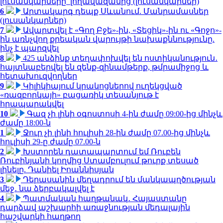
լուսանկարները՝ լողավազանից (լուսանկարներ)
6
Արտակարգ դեպք Սևանում. Մանրամասներ
(լուսանկարներ)
7
Ավարտվել է «Գող Բջե»-ին, «Տեցիկ»-ին ու «Գոջո»-
ին առնչվող քրեական վարույթի նախաքննությունը.
ինչ է պարզվել
8
425 անձինք տեղափոխվել են ոստիկանություն․
հայտնաբերվել են զենք-զինամթերք, թմրամիջոց և
հետախուզվողներ
9
Կիլիկիայում կրակոցներով ուղեկցված
«ռազբորկայի» բացառիկ տեսանյութ է
հրապարակվել
10
Գազ չի լինի օգոստոսի 4-ին ժամը 09:00-ից մինչև
ժամը 18:00-ն
1
Ջուր չի լինի հուլիսի 28-ին ժամը 07.00-ից մինչև
հուլիսի 29-ը ժամը 07.00-ն
2
Խստորեն դատապարտում եմ Ռուբեն
Ռուբինյանի կողմից Ստամբուլում թուրք տեսած
լինելը. Դանիել Իոաննիսյան
3
Դերասանին մեղադրում են մանկապղծության
մեջ․ նա ձերբակալվել է
4
Պատմական հաղթանակ․ Հայաստանը
դարձավ աշխարհի առաջնության մեդալային
հաշվարկի հաղթող