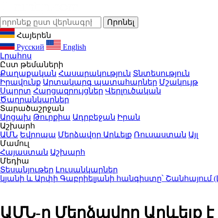
Հայերեն
Русский
English
Լրահոս
Ըստ թեմաների
Քաղաքական
Հասարակություն
Տնտեսություն
Իրավունք
Արտակարգ պատահարներ
Մշակույթ
Սպորտ
Հարցազրույցներ
Վերլուծական
Ծաղրանկարներ
Տարածաշրջան
Արցախ
Թուրքիա
Ադրբեջան
Իրան
Աշխարհ
ԱՄՆ
Եվրոպա
Մերձավոր Արևելք
Ռուսաստան
Այլ
Մամուլ
Հայաստան
Աշխարհ
Մեդիա
Տեսանյութեր
Լուսանկարներ
ի և Արփի Գաբրիելյանի հանգիստը՝ Շանհայում (Լո
ԱՄՆ-ը Մերձավոր Արևելք է