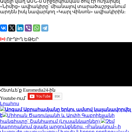
Ավելի վաղ ԱՄՆ-ն Միջերկրական ծով էր ուղարկել
«Նիմից» ավիակիրը՝ միանալով տարածաշրջանում
արդեն իսկ նավարկող «Կարլ Վինսոն» ավիակիրին։
ՈՒՂԻՂ ԵԹԵՐ
Հետևե՛ք Euromedia24-ին
Youtube-ում`
Լրահոս
Արգամ Աբրահամյանը երկու ամսով կալանավորվել
է
Միհրան Ծառուկյանի և Արփի Գաբրիելյանի
հանգիստը՝ Շանհայում (Լուսանկարներ)
Չեմ
կարողանում զսպել արցունքներս. «Բանակում»-ի
Վարուժը տաղավարում խոսել է եղբոր ողբերգական