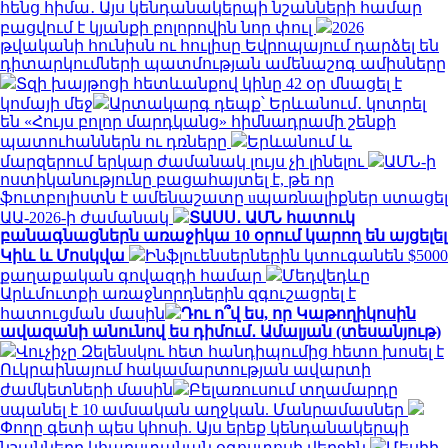
հենց հիմա․ Այս կենդանակերպի նշանների համար
բացվում է կյանքի բոլորովին նոր փուլ
2026
թվականի հունիսն ու հուլիսը Եվրոպայում դարձել են
դիտարկումների պատմության ամենաշոգ ամիսները
Տզի խայթոցի հետևանքով կինը 42 օր մնացել է
կոմայի մեջ
Արտակարգ դեպք՝ Երևանում․ կոտրել
են «Հույս բոլոր մարդկանց» հիմնադրամի շենքի
պատուհաններն ու դռները
Երևանում և
մարզերում երկար ժամանակ լույս չի լինելու
ԱՄՆ-ի
ոստիկանությունը բացահայտել է, թե որ
ֆուտբոլիստն է ամենաշատը uպառնալիքներ ստացել
ԱԱ-2026-ի ժամանակ
ՏԱՍՍ․ ԱՄՆ հատուկ
բանագնացներն առաջիկա 10 օրում կարող են այցելել
Կիև և Մոսկվա
Ինֆլուենսերներին կտուգանեն $5000
քաղաքական գովազդի համար
Մեդվեդևը
Արևմուտքի առաջնորդներին զգուշացրել է
հատուցման մասին
Դու ո՞վ ես, որ Կաթողիկոսին
ավազանի անունով ես դիմում․ Ամալյան (տեսանյութ)
Վուչիչը Զելենսկու հետ հանդիպումից հետո խոսել է
Ուկրաինայում հակամարտության ավարտի
ժամկետների մասին
Բելառուսում տղամարդը
սպանել է 10 ամսական աղջկան. Մանրամասներ
Փողը գետի պես կհոսի. Այս երեք կենդանակերպի
նշանները կհարստանան օգոստոսի վերջին
Մեսիի