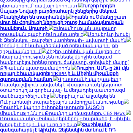
ընտանիքում՝ ցավալի կորուստ
Խոշոր հրդեհ
Սայաթ Նովայի բարձրահարկ շենքերից մեկում.
Բնակիչներ են տարհանվել
Իրանն ու Օմանը շատ
մոտ են Հորմուզի նեղուցի շուրջ համաձայնության
հասնելուն․ Արաղչի
Եվրամիության պայքարը
ռուսական գազի դեմ դանդաղել է
Մեդվեդևը խոսել
է Զելենսկու «գարշելի կարիերայի» ավարտի մասին
Որոնվում է նախաձեռնված քրեական վարույթի
շրջանակներում
Հիշեք, տիկին․ կան մայրեր, որ
հնարավորություն չեն ունեցել վերջին անգամ
համբուրելու իրենց որդու ճակատը. զոհվածի մայրը՝
ՔՊ-ական պատգամավորին
Ռուբիո․ ԱՄՆ-ը 201 մլն
դոլար է հատկացրել TRIPP-ի և Միջին միջանցքի
զարգացման համար
Վրաստանի վարչապետը
Սաակաշվիլուն անվանել է «խայտառակ կեղտոտ
օտարերկրյա գործակալ» և մեղադրել պատերազմ
սանձազերծելու մեջ
Սերբիայում աջակցել են
Ուկրաինայի տարածքային ամբողջականությանը
Պուտինը կարող է փորձել ստուգել ՆԱՏՕ-ի
միասնությունն ու Թրամփի արձագանքը. CBS News
Ռուսաստանը «Իսկանդերներով» հարվածել է Կիևին․
խոցվել է երկու կարևոր օբյեկտ
Փաշինյանը
զանգահարել է Ալիևին. Զելենսկին մտնում է ՌԴ