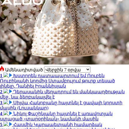
Ամենադիտված
1
Խստորեն դատապարտում եմ Ռուբեն
Ռուբինյանի կողմից Ստամբուլում թուրք տեսած
լինելը. Դանիել Իոաննիսյան
2
Դերասանին մեղադրում են մանկապղծության
մեջ․ նա ձերբակալվել է
3
Սիլվա Հակոբյանը հայտնել է ցավալի կորստի
մասին (Լուսանկար)
4
Նիկոլ Փաշինյանը հայտնել է առավոտյան
ստացած «տարօրինակ» նամակի մասին
5
Հասմիկ Կարապետյանի համարձակ