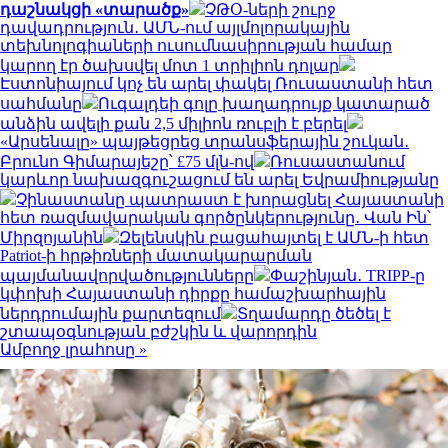
դաշնակցի «տարածք»
ՉԹՕ-ների շուրջ
դավադրություն․ ԱՄՆ-ում այլմոլորակային
տեխնոլոգիաների ուսումնասիրության համար
կարող էր ծախսվել մոտ 1 տրիլիոն դոլար
Էստոնիայում կոչ են արել փակել Ռուսաստանի հետ
սահմանը
Ուգալդեի գոլը խաղադրույք կատարած
անձին ավելի քան 2,5 միլիոն ռուբլի է բերել
«Արսենալը» պայթեցրեց տրանսֆերային շուկան․
Բրունո Գիմարայեշը՝ £75 մլն-ով
Ռուսաստանում
կարևոր նախազգուշացում են արել Եվրամիությանը
Չինաստանը պատրաստ է խորացնել Հայաստանի
հետ ռազմավարական գործընկերությունը․ Վան Ին՝
Միրզոյանին
Զելենսկին բացահայտել է ԱՄՆ-ի հետ
Patriot-ի հրթիռների մատակարարման
պայմանավորվածությունները
Փաշինյան․ TRIPP-ը
կփոխի Հայաստանի դիրքը համաշխարհային
ներդրումային քարտեզում
Տղամարդը ծեծել է
շտապօգնության բժշկին և վարորդին
Ամբողջ լրահոսը »