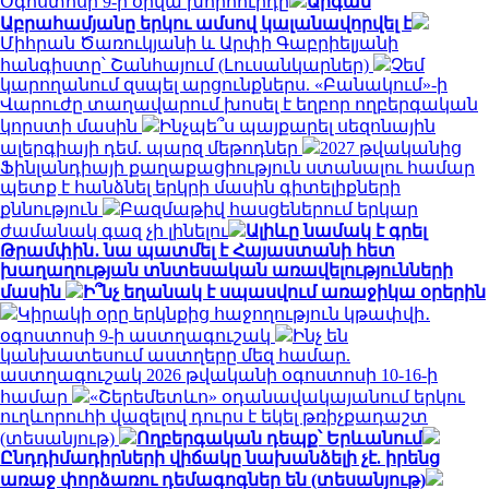
Օգոստոսի 9-ի օրվա խորհուրդը
Արգամ
Աբրահամյանը երկու ամսով կալանավորվել է
Միհրան Ծառուկյանի և Արփի Գաբրիելյանի
հանգիստը՝ Շանհայում (Լուսանկարներ)
Չեմ
կարողանում զսպել արցունքներս. «Բանակում»-ի
Վարուժը տաղավարում խոսել է եղբոր ողբերգական
կորստի մասին
Ինչպե՞ս պայքարել սեզոնային
ալերգիայի դեմ. պարզ մեթոդներ
2027 թվականից
Ֆինլանդիայի քաղաքացիություն ստանալու համար
պետք է հանձնել երկրի մասին գիտելիքների
քննություն
Բազմաթիվ հասցեներում երկար
ժամանակ գազ չի լինելու
Ալիևը նամակ է գրել
Թրամփին․ նա պատմել է Հայաստանի հետ
խաղաղության տնտեսական առավելությունների
մասին
Ի՞նչ եղանակ է սպասվում առաջիկա օրերին
Կիրակի օրը երկնքից հաջողություն կթափվի․
օգոստոսի 9-ի աստղագուշակ
Ինչ են
կանխատեսում աստղերը մեզ համար.
աստղագուշակ 2026 թվականի օգոստոսի 10-16-ի
համար
«Շերեմետևո» օդանավակայանում երկու
ուղևորուհի վազելով դուրս է եկել թռիչքադաշտ
(տեսանյութ)
Ողբերգական դեպք՝ Երևանում
Ընդդիմադիրների վիճակը նախանձելի չէ. իրենց
առաջ փորձառու դեմագոգներ են (տեսանյութ)