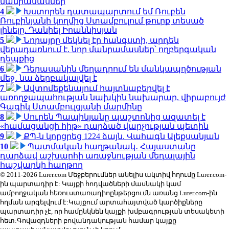
մանրամասներ
4
Խստորեն դատապարտում եմ Ռուբեն
Ռուբինյանի կողմից Ստամբուլում թուրք տեսած
լինելը. Դանիել Իոաննիսյան
5
Նորայրը մեկնել էր հանգստի, արդեն
վերադառնում է. նոր մանրամասներ՝ ողբերգական
դեպքից
6
Դերասանին մեղադրում են մանկապղծության
մեջ․ նա ձերբակալվել է
7
Ավտոմեքենայում հայտնաբերվել է
առողջապահության նախկին նախարար, վիրաբույժ
Գագիկ Ստամբուլցյանի մարմինը
8
Սուրեն Պապիկյանը պաշտոնից ազատել է
«համացանցի հիթ» դարձած վարչության պետին
9
ՔՊ-ն կորցրեց 1224 ձայն. Վահագն Ալեքսանյան
10
Պատմական հաղթանակ․ Հայաստանը
դարձավ աշխարհի առաջնության մեդալային
հաշվարկի հաղթող
© 2011-2026 Lurer.com Մեջբերումներ անելիս ակտիվ հղումը Lurer.com-
ին պարտադիր է: Կայքի հոդվածների մասնակի կամ
ամբողջական հեռուստառադիոընթերցումն առանց Lurer.com-ին
հղման արգելվում է:Կայքում արտահայտված կարծիքները
պարտադիր չէ, որ համընկնեն կայքի խմբագրության տեսակետի
հետ:Գովազդների բովանդակության համար կայքը