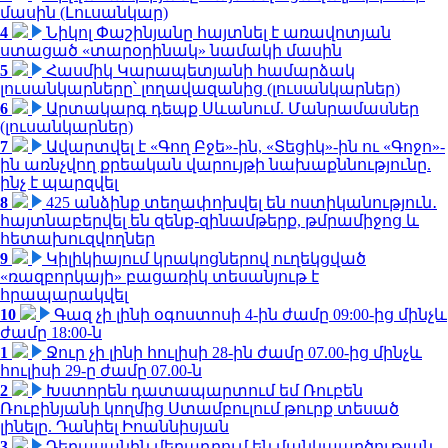
մասին (Լուսանկար)
4
Նիկոլ Փաշինյանը հայտնել է առավոտյան
ստացած «տարօրինակ» նամակի մասին
5
Հասմիկ Կարապետյանի համարձակ
լուսանկարները՝ լողավազանից (լուսանկարներ)
6
Արտակարգ դեպք Սևանում. Մանրամասներ
(լուսանկարներ)
7
Ավարտվել է «Գող Բջե»-ին, «Տեցիկ»-ին ու «Գոջո»-
ին առնչվող քրեական վարույթի նախաքննությունը.
ինչ է պարզվել
8
425 անձինք տեղափոխվել են ոստիկանություն․
հայտնաբերվել են զենք-զինամթերք, թմրամիջոց և
հետախուզվողներ
9
Կիլիկիայում կրակոցներով ուղեկցված
«ռազբորկայի» բացառիկ տեսանյութ է
հրապարակվել
10
Գազ չի լինի օգոստոսի 4-ին ժամը 09:00-ից մինչև
ժամը 18:00-ն
1
Ջուր չի լինի հուլիսի 28-ին ժամը 07.00-ից մինչև
հուլիսի 29-ը ժամը 07.00-ն
2
Խստորեն դատապարտում եմ Ռուբեն
Ռուբինյանի կողմից Ստամբուլում թուրք տեսած
լինելը. Դանիել Իոաննիսյան
3
Դերասանին մեղադրում են մանկապղծության