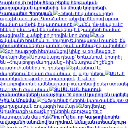
Կարևոր չի ով ինչ ձեռք բերեց հերթական
քաղաքական պրոցեսից, ես միայն կորցրեցի.
Կարապետ Պողոսյան
«Ֆելոն հիվանդանոցից
պոնչիկ ա ուզել». Գոռ Հակոբյանը իր ձեռքով որդու
համար պոնչիկ է պատրաստել
Ամեն ինչ սկսվում է
հենց հիմա․ Այս կենդանակերպի նշանների համար
բացվում է կյանքի բոլորովին նոր փուլ
2026
թվականի հունիսն ու հուլիսը Եվրոպայում դարձել են
դիտարկումների պատմության ամենաշոգ ամիսները
Տզի խայթոցի հետևանքով կինը 42 օր մնացել է
կոմայի մեջ
Արտակարգ դեպք՝ Երևանում․ կոտրել
են «Հույս բոլոր մարդկանց» հիմնադրամի շենքի
պատուհաններն ու դռները
Երևանում և
մարզերում երկար ժամանակ լույս չի լինելու
ԱՄՆ-ի
ոստիկանությունը բացահայտել է, թե որ
ֆուտբոլիստն է ամենաշատը uպառնալիքներ ստացել
ԱԱ-2026-ի ժամանակ
ՏԱՍՍ․ ԱՄՆ հատուկ
բանագնացներն առաջիկա 10 օրում կարող են այցելել
Կիև և Մոսկվա
Ինֆլուենսերներին կտուգանեն $5000
քաղաքական գովազդի համար
Մեդվեդևը
Արևմուտքի առաջնորդներին զգուշացրել է
հատուցման մասին
Դու ո՞վ ես, որ Կաթողիկոսին
ավազանի անունով ես դիմում․ Ամալյան (տեսանյութ)
Վուչիչը Զելենսկու հետ հանդիպումից հետո խոսել է