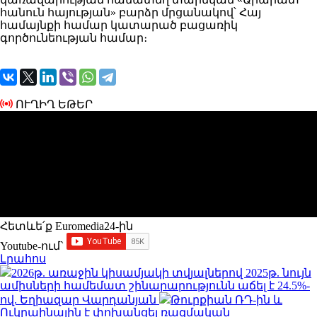
հանուն հայության» բարձր մրցանակով՝ Հայ
համայնքի համար կատարած բացառիկ
գործունեության համար։
ՈՒՂԻՂ ԵԹԵՐ
Հետևե՛ք Euromedia24-ին
Youtube-ում`
Լրահոս
2026թ. առաջին կիսամյակի տվյալներով 2025թ. նույն
ամիսների համեմատ շինարարությունն աճել է 24.5%-
ով. Եղիազար Վարդանյան
Թուրքիան ՌԴ-ին և
Ուկրաինային է փոխանցել ռազմական