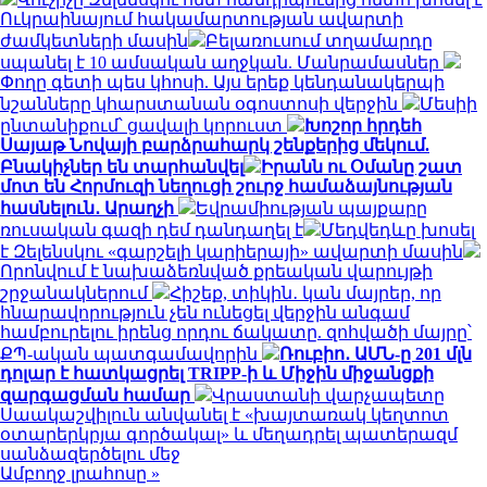
Ուկրաինայում հակամարտության ավարտի
ժամկետների մասին
Բելառուսում տղամարդը
սպանել է 10 ամսական աղջկան. Մանրամասներ
Փողը գետի պես կհոսի. Այս երեք կենդանակերպի
նշանները կհարստանան օգոստոսի վերջին
Մեսիի
ընտանիքում՝ ցավալի կորուստ
Խոշոր հրդեհ
Սայաթ Նովայի բարձրահարկ շենքերից մեկում.
Բնակիչներ են տարհանվել
Իրանն ու Օմանը շատ
մոտ են Հորմուզի նեղուցի շուրջ համաձայնության
հասնելուն․ Արաղչի
Եվրամիության պայքարը
ռուսական գազի դեմ դանդաղել է
Մեդվեդևը խոսել
է Զելենսկու «գարշելի կարիերայի» ավարտի մասին
Որոնվում է նախաձեռնված քրեական վարույթի
շրջանակներում
Հիշեք, տիկին․ կան մայրեր, որ
հնարավորություն չեն ունեցել վերջին անգամ
համբուրելու իրենց որդու ճակատը. զոհվածի մայրը՝
ՔՊ-ական պատգամավորին
Ռուբիո․ ԱՄՆ-ը 201 մլն
դոլար է հատկացրել TRIPP-ի և Միջին միջանցքի
զարգացման համար
Վրաստանի վարչապետը
Սաակաշվիլուն անվանել է «խայտառակ կեղտոտ
օտարերկրյա գործակալ» և մեղադրել պատերազմ
սանձազերծելու մեջ
Ամբողջ լրահոսը »