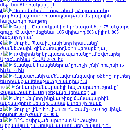
մեջ․ նա ձերբակալվել է
4
Պատմական հաղթանակ․ Հայաստանը
դարձավ աշխարհի առաջնության մեդալային
հաշվարկի հաղթող
5
Գագիկ Ծառուկյանից կբռնագանձվի 75 անշարժ
գույք, 42 ավտոմեքենա, 105 միլիարդ 865 միլիոն 865
հազար դրամ
6
Սուրեն Պապիկյանի նոր հրամանը՝
ժամկետային զինծառայողների վերաբերյալ
7
10 միլիոն երկրպագու պահանջում է վտարել
Արգենտինային ԱԱ-2026-ից
8
Տասնյակ հասցեներում ջուր չի լինի՝ հուլիսի 15-
ին և 16-ին
9
Հայաստանի ամենավտանգավոր օձերը. որտեղ
են դրանք ամենաշատը հանդիպում
10
Տոկաևի անսպասելի հայտարարությունը՝
Հայաստանի և Ադրբեջանի վերաբերյալ
1
Սոչի մեկնող ինքնաթիռը ճանապարհին
անցկացրել է մեկ օր, սակայն տեղ չի հասել
2
Ջուր չի լինի հուլիսի 28-ին ժամը 07.00-ից մինչև
հուլիսի 29-ը ժամը 07.00-ն
3
Ո՞րն է սիրված արտիստ Արտաշես
Ալեքսանյանի մահվան պատճառը. հայտնի են