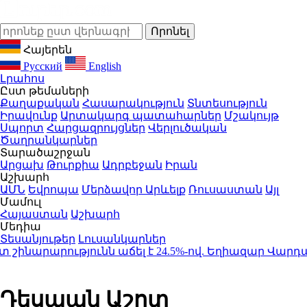
Հայերեն
Русский
English
Լրահոս
Ըստ թեմաների
Քաղաքական
Հասարակություն
Տնտեսություն
Իրավունք
Արտակարգ պատահարներ
Մշակույթ
Սպորտ
Հարցազրույցներ
Վերլուծական
Ծաղրանկարներ
Տարածաշրջան
Արցախ
Թուրքիա
Ադրբեջան
Իրան
Աշխարհ
ԱՄՆ
Եվրոպա
Մերձավոր Արևելք
Ռուսաստան
Այլ
Մամուլ
Հայաստան
Աշխարհ
Մեդիա
Տեսանյութեր
Լուսանկարներ
ինարարությունն աճել է 24.5%-ով. Եղիազար Վարդանյ
Դեսպան Աշոտ