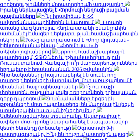
գործողությունների մորատորիումի առաջարկը
Իրանը ներկայացրել է Հորմուզի նեղուցի բացման
պայմանները
Ի՞նչ իրավիճակ է ՀՀ
ավտոճանապարհներին և Լարսում
11 տարի
առանց մազ կտրելու. Հնդկաստանի բնակչուհին
սահմանել է մազերի երկարության համաշխարհային
ռեկորդ
Ford-ը պատրաստում է «ժողովրդական»
էլեկտրական պիկապ՝ «Ֆորմուլա-1»-ի
տեխնոլոգիաներով
Երրորդ համաշխարհային
պատերազմ, ՉԹՕ-ներ և իշխանափոխություն
Ռուսաստանում․ Վանգայի ո՞ր մարգարեություններն
իբր պետք է իրականանան 2026 թվականին
Գիտնականները հայտնաբերել են սունկ, որը
տարբեր երկրների մարդկանց մոտ առաջացնում է
միանման հալյուցինացիաներ
Ո՛չ ուսուցչի
փոխարեն. բացահայտվել է ռոբոտների իդեալական
դերը դպրոցում
Գիտնականները երգեցիկ
թռչունների մոտ հայտնաբերել են մարդկային լեզվի
առանցքային հատկանիշներից մեկը
Ամենահազվադեպ տեսարանը․ Ավստրալիայի
ափերի մոտ դրոնը նկարահանել է սապատավոր
կետի ծնունդը (տեսանյութ)
Օգոստոսի 9-ի
աստղագուշակը. Ի՞նչ են հուշում աստղերն այսօր