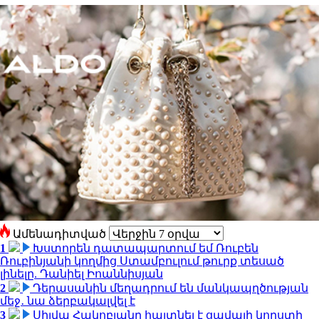
Ամենադիտված
1
Խստորեն դատապարտում եմ Ռուբեն
Ռուբինյանի կողմից Ստամբուլում թուրք տեսած
լինելը. Դանիել Իոաննիսյան
2
Դերասանին մեղադրում են մանկապղծության
մեջ․ նա ձերբակալվել է
3
Սիլվա Հակոբյանը հայտնել է ցավալի կորստի