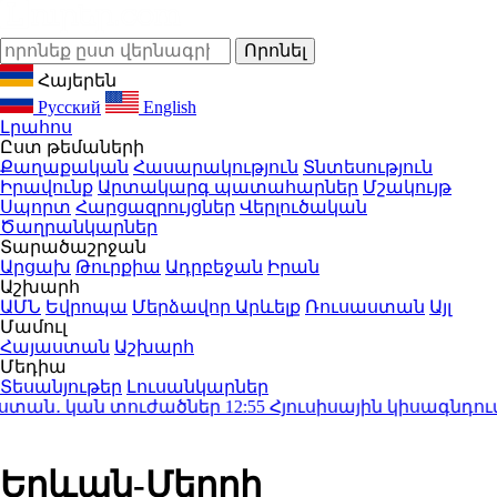
Հայերեն
Русский
English
Լրահոս
Ըստ թեմաների
Քաղաքական
Հասարակություն
Տնտեսություն
Իրավունք
Արտակարգ պատահարներ
Մշակույթ
Սպորտ
Հարցազրույցներ
Վերլուծական
Ծաղրանկարներ
Տարածաշրջան
Արցախ
Թուրքիա
Ադրբեջան
Իրան
Աշխարհ
ԱՄՆ
Եվրոպա
Մերձավոր Արևելք
Ռուսաստան
Այլ
Մամուլ
Հայաստան
Աշխարհ
Մեդիա
Տեսանյութեր
Լուսանկարներ
տան․ կան տուժածներ
12:55
Հյուսիսային կիսագնդում ջե
Երևան-Մեղրի