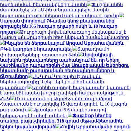
հարձակման հետևանքների մասին
Փաշինյանին
մատնանշել են ԵՄ-ին անդամակցելու մասին
հայտարարություններում առկա հակասությունը
Սարյան փողոցում 74-ամյա կնոջ բնակարանից
գողացել են 165 հազար դոլարի ոսկի և 10 հազար
դոլար
Թուրքիայի փոխնախագահը մեկնաբանել է
Սաուդյան Արաբիայի հետ կնքված համաձայնագիրը
Ինչպես են ձերբակալում Արգամ Աբրահամյանին.
ՔԿ-ն կադրեր է հրապարակել
Տարադրամի
փոխարժեքները օգոստոսի 8-ին
Սլովակիայի
նախկին ղեկավարները պահանջում են, որ Նիկոլ
Փաշինյանը դադարեցնի Հայ Առաքելական Եկեղեցու
նկատմամբ քաղաքական հետապնդումները և
ճնշումները
ՄԱԿ-ում Կուբայի մշտական ​​
ներկայացուցիչը նշել է երկրում ճգնաժամի
պատճառը
Արթիկի դպրոցի հաշվապահը կատարել
է առանձնապես խոշոր չափերի հափշտակություն.
ՀԿԿ
Ռուսաստանից Ադրբեջանի տարածքով
Հայաստան է ուղարկվել 15 վագոն ցորեն և 10 վագոն
քարածուխ
Ալյասկայում 5.6 մագնիտուդով
երկրաշարժ է տեղի ունեցել
Փաթեթը նետեց
տանիք, բայց չփրկվեց․ 318 գրամ մեթամֆետամին,
երկու կալանավորված
Հովիկ Աբրահամյանի որդուն