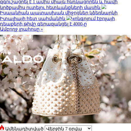
զգուշացրել է 1 ամիս միայն հնդկացորեն և հավի
կրծքամիս ուտելու հետևանքների մասին
Իսպանիան պատասխան միջոցներ կձեռնարկի
Իտալիայի հետ սահմանին
Կոնգոյում էբոլայի
դեպքերի թիվը գերազանցել է 4000-ը
Ամբողջ լրահոսը »
Ամենադիտված