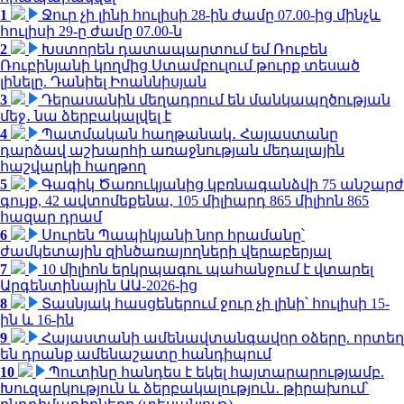
1
Ջուր չի լինի հուլիսի 28-ին ժամը 07.00-ից մինչև
հուլիսի 29-ը ժամը 07.00-ն
2
Խստորեն դատապարտում եմ Ռուբեն
Ռուբինյանի կողմից Ստամբուլում թուրք տեսած
լինելը. Դանիել Իոաննիսյան
3
Դերասանին մեղադրում են մանկապղծության
մեջ․ նա ձերբակալվել է
4
Պատմական հաղթանակ․ Հայաստանը
դարձավ աշխարհի առաջնության մեդալային
հաշվարկի հաղթող
5
Գագիկ Ծառուկյանից կբռնագանձվի 75 անշարժ
գույք, 42 ավտոմեքենա, 105 միլիարդ 865 միլիոն 865
հազար դրամ
6
Սուրեն Պապիկյանի նոր հրամանը՝
ժամկետային զինծառայողների վերաբերյալ
7
10 միլիոն երկրպագու պահանջում է վտարել
Արգենտինային ԱԱ-2026-ից
8
Տասնյակ հասցեներում ջուր չի լինի՝ հուլիսի 15-
ին և 16-ին
9
Հայաստանի ամենավտանգավոր օձերը. որտեղ
են դրանք ամենաշատը հանդիպում
10
Պուտինը հանդես է եկել հայտարարությամբ.
Խուզարկություն և ձերբակալություն․ թիրախում՝