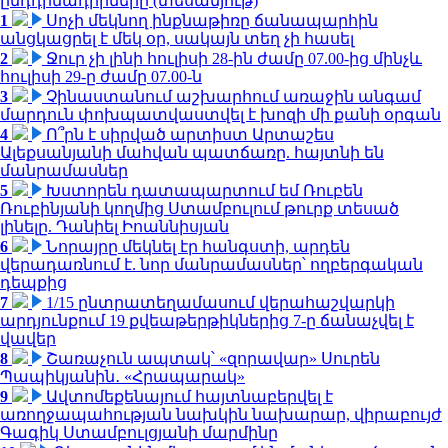
ընդդիմադիրները (տեսանյութ)
1
Սոչի մեկնող ինքնաթիռը ճանապարհին
անցկացրել է մեկ օր, սակայն տեղ չի հասել
2
Ջուր չի լինի հուլիսի 28-ին ժամը 07.00-ից մինչև
հուլիսի 29-ը ժամը 07.00-ն
3
Չինաստանում աշխարհում առաջին անգամ
մարդուն փոխպատվաստվել է խոզի մի քանի օրգան
4
Ո՞րն է սիրված արտիստ Արտաշես
Ալեքսանյանի մահվան պատճառը. հայտնի են
մանրամասներ
5
Խստորեն դատապարտում եմ Ռուբեն
Ռուբինյանի կողմից Ստամբուլում թուրք տեսած
լինելը. Դանիել Իոաննիսյան
6
Նորայրը մեկնել էր հանգստի, արդեն
վերադառնում է. նոր մանրամասներ՝ ողբերգական
դեպքից
7
1/15 ընտրատեղամասում վերահաշվարկի
արդյունքում 19 քվեաթերթիկներից 7-ը ճանաչվել է
վավեր
8
Շառաչուն ապտակ՝ «զորավար» Սուրեն
Պապիկյանին․ «Հրապարակ»
9
Ավտոմեքենայում հայտնաբերվել է
առողջապահության նախկին նախարար, վիրաբույժ
Գագիկ Ստամբուլցյանի մարմինը