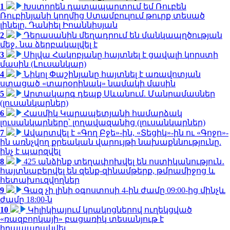
1
Խստորեն դատապարտում եմ Ռուբեն
Ռուբինյանի կողմից Ստամբուլում թուրք տեսած
լինելը. Դանիել Իոաննիսյան
2
Դերասանին մեղադրում են մանկապղծության
մեջ․ նա ձերբակալվել է
3
Սիլվա Հակոբյանը հայտնել է ցավալի կորստի
մասին (Լուսանկար)
4
Նիկոլ Փաշինյանը հայտնել է առավոտյան
ստացած «տարօրինակ» նամակի մասին
5
Արտակարգ դեպք Սևանում. Մանրամասներ
(լուսանկարներ)
6
Հասմիկ Կարապետյանի համարձակ
լուսանկարները՝ լողավազանից (լուսանկարներ)
7
Ավարտվել է «Գող Բջե»-ին, «Տեցիկ»-ին ու «Գոջո»-
ին առնչվող քրեական վարույթի նախաքննությունը.
ինչ է պարզվել
8
425 անձինք տեղափոխվել են ոստիկանություն․
հայտնաբերվել են զենք-զինամթերք, թմրամիջոց և
հետախուզվողներ
9
Գազ չի լինի օգոստոսի 4-ին ժամը 09:00-ից մինչև
ժամը 18:00-ն
10
Կիլիկիայում կրակոցներով ուղեկցված
«ռազբորկայի» բացառիկ տեսանյութ է
հրապարակվել