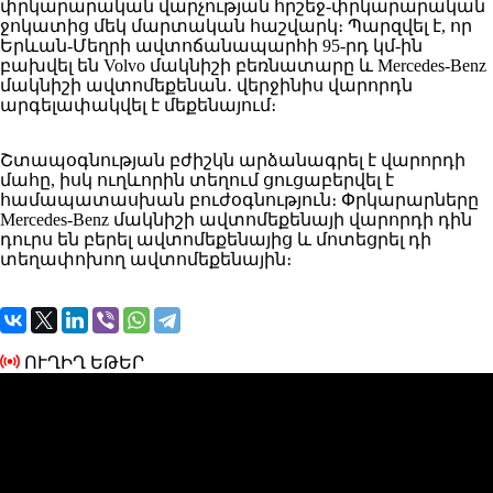
փրկարարական վարչության հրշեջ-փրկարարական
ջոկատից մեկ մարտական հաշվարկ։ Պարզվել է, որ
Երևան-Մեղրի ավտոճանապարհի 95-րդ կմ-ին
բախվել են Volvo մակնիշի բեռնատարը և Mercedes-Benz
մակնիշի ավտոմեքենան․ վերջինիս վարորդն
արգելափակվել է մեքենայում։
Շտապօգնության բժիշկն արձանագրել է վարորդի
մահը, իսկ ուղևորին տեղում ցուցաբերվել է
համապատասխան բուժօգնություն։ Փրկարարները
Mercedes-Benz մակնիշի ավտոմեքենայի վարորդի դին
դուրս են բերել ավտոմեքենայից և մոտեցրել դի
տեղափոխող ավտոմեքենային։
ՈՒՂԻՂ ԵԹԵՐ