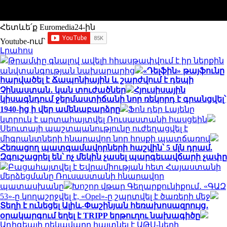
Հետևե՛ք Euromedia24-ին
Youtube-ում`
Լրահոս
Թրամփը գնալով ավելի հիասթափվում է իր ներքին
անվտանգության նախարարից
«Դելֆին» թայֆունը
հարվածել է Ճապոնիային և շարժվում է դեպի
Չինաստան․ կան տուժածներ
Հյուսիսային
կիսագնդում ջերմաստիճանի նոր ռեկորդ է գրանցվել՝
1940-ից ի վեր ամենաբարձրը
Ֆոն դեր Լայենը
կտրուկ է արտահայտվել Ռուսաստանի հասցեին
Սեուտայի ​​պաշտպանությունը ուժեղացվել է
միգրանտների հնարավոր նոր հոսքի պատճառով
Հեռացող պատգամավորների հաշվին՝ 5 մլն դրամ.
Զգուշացրել են՝ ոչ մեկին չասել պարգեւավճարի չափը
Բացահայտվել է Եվրամիության հետ Հայաստանի
մերձեցմանը Ռուսաստանի հնարավոր
պատասխանը
Խոշոր վթար Գեղարքունիքում․ «ԳԱԶ
53»-ը կողաշրջվել է, «Opel»-ը շպրտվել է ծառերի մեջ
Տեղի է ունեցել Ալիև-Փաշինյան հեռախոսազրույց․
օրակարգում եղել է TRIPP երթուղու նախագիծը
Ադիգեայի ղեկավարը հայտնել է ԱԹՍ-ների