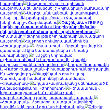
կսադրենք»
Աբելարդո դե լա Էսպրիելան
պաշտոնապես ստանձնել է Կոլումբիայի նախագահի
պաշտոնը
«Սարգսյանն այնքան վստահություն
ուներ, որ մեկ զանգով լուծում էր Հայաստանի
խնդիրները»․ Շարմազանով
Փաշինյան․ «TRIPP-ը
կօգնի, որ Հայաստանն ու Ադրբեջանը միմյանց
ընկալեն որպես ճանապարհ, ոչ թե խոչընդոտ»
Գուստավո Պետրոն լքել է Կոլումբիայի նախագահի
պաշտոնը
Հաջորդը զինվորականներն են․
«Հրապարակ»
«Հրապարակ». Որքան գումար են
վաստակում կին նախարարներն ու նրանց
ամուսինները
Ում շքեղ նորոգված
աշխատասենյակն է տրամադրվել Արայիկ
Հարությունյանին. «Ժողովուրդ»
Էդգար Ղազարյանի
և «Ուժեղ Հայաստան»-ի հարաբերությունները լարվել
են․ «Ժողովուրդ»
Փաշինյանը որս է սկսել
Ծառուկյանի համախոհների նկատմամբ․
«Հրապարակ»
Աղվան Վարդանյանը մեկուսացած է
խմբակցությունից․ «Ժողովուրդ»
«Հրապարակ».
Խիստ զգուշացրել են՝ ոչ մեկին չասել
պարգեւավճարի չափը, սպառնացել ազատել
«Հրապարակ». Հեռացող պատգամավորների
հաշվին 5 մլն դրամ գումար է փոխանցվել
Բժիշկը