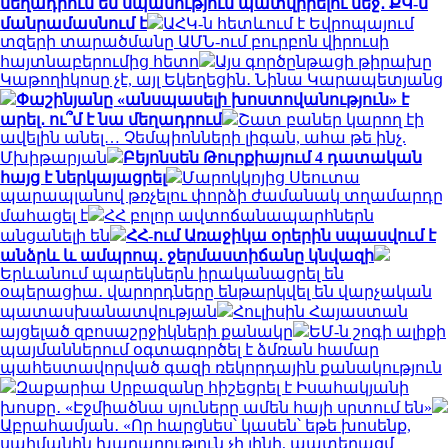
մեղադրում են սպանություն պատվիրելու մեջ․ ՔԿ-ն
մանրամասնում է
ԱՀԿ-ն հետևում է Եվրոպայում
տզերի տարածմանը ԱՄՆ-ում բուրբոն վիրուսի
հայտնաբերումից հետո
Այս գործընթացի թիրախը
Կաթողիկոսը չէ, այլ Եկեղեցին․ Նինա Կարապետյանց
Փաշինյանը «անսպասելի խոստովանություն» է
արել․ ու՞մ է նա մեղադրում
Շատ բաներ կարող էի
ավելին անել… Չեմպիոնների լիգան, ահա թե ինչ.
Մխիթարյան
Բեյոնսեն Թուրքիայում 4 դատական
հայց է ներկայացրել
Մարոկկոյից Սեուտա
պարապլանով թռչելու փորձի ժամանակ տղամարդը
մահացել է
ՀՀ բոլոր ավտոճանապարհներն
անցանելի են
ՀՀ-ում Առաջիկա օրերին սպասվում է
անձրև և ամպրոպ․ ջերմաստիճանը կնվազի
Երևանում պարեկներն իրականացրել են
օպերացիա․ վարորդները ենթարկվել են վարչական
պատասխանատվության
Հուլիսին Հայաստան
այցելած զբոսաշրջիկների քանակը
ԵՄ-ն շոգի ալիքի
պայմաններում օգտագործել է ձմռան համար
պահեստավորված գազի ռեկորդային քանակություն
Զաքարիա Սրբազանը հիշեցրել է Իսահակյանի
խոսքը․ «Էջմիածնա սյուները ամեն հայի սրտում են»
Աբրահամյան․ «Որ հարցնես՝ կասեն՝ եթե խոսենք,
սահմանին խաղաղություն չի լինի, պատերազմ