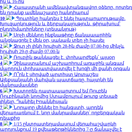
ին և 16-ին
9
Հայաստանի ամենավտանգավոր օձերը. որտեղ
են դրանք ամենաշատը հանդիպում
10
Պուտինը հանդես է եկել հայտարարությամբ.
Խուզարկություն և ձերբակալություն․ թիրախում՝
ընդդիմադիրները (տեսանյութ)
1
Սոչի մեկնող ինքնաթիռը ճանապարհին
անցկացրել է մեկ օր, սակայն տեղ չի հասել
2
Ջուր չի լինի հուլիսի 28-ին ժամը 07.00-ից մինչև
հուլիսի 29-ը ժամը 07.00-ն
3
Ռուբլին թանկացել է․ փոխարժեքն՝ այսօր
4
Չինաստանում աշխարհում առաջին անգամ
մարդուն փոխպատվաստվել է խոզի մի քանի օրգան
5
Ո՞րն է սիրված արտիստ Արտաշես
Ալեքսանյանի մահվան պատճառը. հայտնի են
մանրամասներ
6
Խստորեն դատապարտում եմ Ռուբեն
Ռուբինյանի կողմից Ստամբուլում թուրք տեսած
լինելը. Դանիել Իոաննիսյան
7
Նորայրը մեկնել էր հանգստի, արդեն
վերադառնում է. նոր մանրամասներ՝ ողբերգական
դեպքից
8
1/15 ընտրատեղամասում վերահաշվարկի
արդյունքում 19 քվեաթերթիկներից 7-ը ճանաչվել է