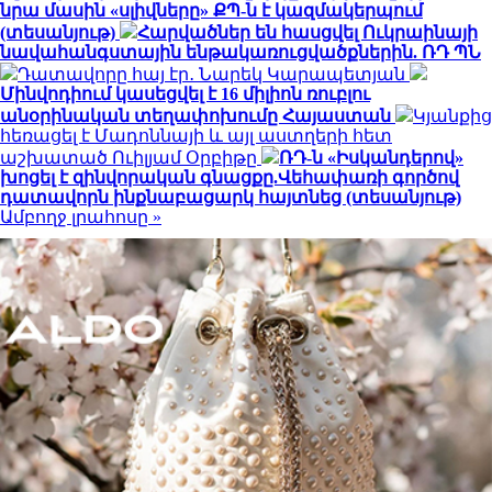
նրա մասին «սլիվները» ՔՊ-ն է կազմակերպում
(տեսանյութ)
Հարվածներ են հասցվել Ուկրաինայի
նավահանգստային ենթակառուցվածքներին. ՌԴ ՊՆ
Դատավորը հայ էր․ Նարեկ Կարապետյան
Մինվոդիում կասեցվել է 16 միլիոն ռուբլու
անօրինական տեղափոխումը Հայաստան
Կյանքից
հեռացել է Մադոննայի և այլ աստղերի հետ
աշխատած Ուիլյամ Օրբիթը
ՌԴ-ն «Իսկանդերով»
խոցել է զինվորական գնացքը.Վեհափառի գործով
դատավորն ինքնաբացարկ հայտնեց (տեսանյութ)
Ամբողջ լրահոսը »