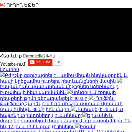
ՈՒՂԻՂ ԵԹԵՐ
Հետևե՛ք Euromedia24-ին
Youtube-ում`
Լրահոս
Բժիշկը զգուշացրել է 1 ամիս միայն հնդկացորեն և
հավի կրծքամիս ուտելու հետևանքների մասին
Իսպանիան պատասխան միջոցներ կձեռնարկի
Իտալիայի հետ սահմանին
Կոնգոյում էբոլայի
դեպքերի թիվը գերազանցել է 4000-ը
«Դոլֆին»
թայֆունը շարժվում է դեպի Չինաստան․ վտանգի
տակ է մինչև 30 միլիոն մարդ
Մահացել է 26-ամյա
հայտնի տիկտոկերը (լուսանկար)
Երևանի և
մարզերի տասնյակ հասցեներում օգոստոսի 10-ին, 11-
ին, 12-ին և 13-ին գազ չի լինելու
Իրանը
պատրաստվում է հաստատել ԱՄՆ-ի և Օմանի հետ