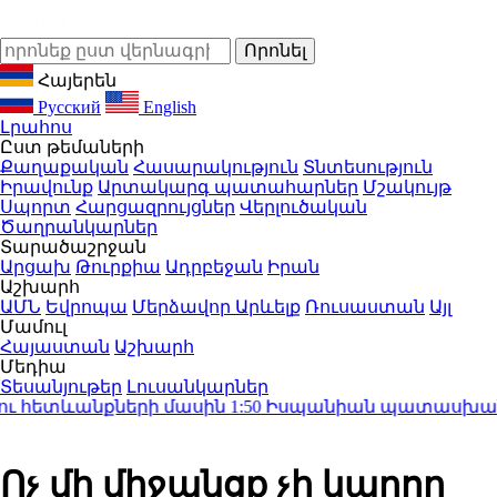
Հայերեն
Русский
English
Լրահոս
Ըստ թեմաների
Քաղաքական
Հասարակություն
Տնտեսություն
Իրավունք
Արտակարգ պատահարներ
Մշակույթ
Սպորտ
Հարցազրույցներ
Վերլուծական
Ծաղրանկարներ
Տարածաշրջան
Արցախ
Թուրքիա
Ադրբեջան
Իրան
Աշխարհ
ԱՄՆ
Եվրոպա
Մերձավոր Արևելք
Ռուսաստան
Այլ
Մամուլ
Հայաստան
Աշխարհ
Մեդիա
Տեսանյութեր
Լուսանկարներ
 հետևանքների մասին
1:50
Իսպանիան պատասխան միջո
Ոչ մի միջանցք չի կարող