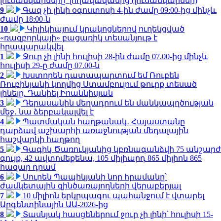
լուսանկարները՝ լողավազանից (լուսանկարներ)
9
Գազ չի լինի օգոստոսի 4-ին ժամը 09:00-ից մինչև
ժամը 18:00-ն
10
Կիլիկիայում կրակոցներով ուղեկցված
«ռազբորկայի» բացառիկ տեսանյութ է
հրապարակվել
1
Ջուր չի լինի հուլիսի 28-ին ժամը 07.00-ից մինչև
հուլիսի 29-ը ժամը 07.00-ն
2
Խստորեն դատապարտում եմ Ռուբեն
Ռուբինյանի կողմից Ստամբուլում թուրք տեսած
լինելը. Դանիել Իոաննիսյան
3
Դերասանին մեղադրում են մանկապղծության
մեջ․ նա ձերբակալվել է
4
Պատմական հաղթանակ․ Հայաստանը
դարձավ աշխարհի առաջնության մեդալային
հաշվարկի հաղթող
5
Գագիկ Ծառուկյանից կբռնագանձվի 75 անշարժ
գույք, 42 ավտոմեքենա, 105 միլիարդ 865 միլիոն 865
հազար դրամ
6
Սուրեն Պապիկյանի նոր հրամանը՝
ժամկետային զինծառայողների վերաբերյալ
7
10 միլիոն երկրպագու պահանջում է վտարել
Արգենտինային ԱԱ-2026-ից
8
Տասնյակ հասցեներում ջուր չի լինի՝ հուլիսի 15-