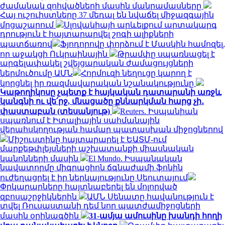
ժամանակ զոհվածների մասին մանրամասները
Հայ ուշուիստները 37 մեդալ են նվաճել միջազգային
մրցաշարում
Սլովակիայի արևելքում արտակարգ
դրություն է հայտարարվել շոգի ալիքների
պատճառով
Ֆյոդորովը փորձում է Մասկին համոզել,
որ աջակցի Ուկրաինային
Թրամփը սպառնացել է
արգելափակել շվեյցարական ժամացույցների
ներմուծումը ԱՄՆ
Հորմուզի նեղուցը կարող է
կորցնել իր ռազմավարական նշանակությունը
Կաթողիկոսը չպետք է հայկական դատարանի առջև
կանգնի ու վե՛րջ, մնացածը քննարկման հարց չի․
փաստաբան (տեսանյութ)
Reuters. Իսպանիան
սպառնում է Իտալիային սահմանային
վերահսկողության համար պատասխան միջոցներով
Միշուստինը հայտարարել է ԵԱՏՄ-ում
մարքեթփլեյսների աշխատանքի միասնական
կանոնների մասին
El Mundo. Իսպանական
նավատորմը միգրացիոն ճգնաժամի ֆոնին
ուժեղացրել է իր ներկայությունը Սեուտայում
Փրկարարները հայտնաբերել են մոլորված
զբոսաշրջիկներին
ԱՄՆ Սենատը հավանություն է
տվել Ռուսաստանի դեմ նոր պատժամիջոցների
մասին օրինագծին
31-ամյա ամուսինը խանդի հողի