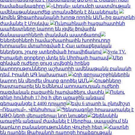
համաձայնագիրը
«Լիդսն» ակումբի պատմության
ամենաթանկարժեք տրանսֆերն է ձևակերպել
Արմեն Ջիգարխանյանի խորթ որդին ԱՄՆ-ից գաղտնի
ժամանել է Մոսկվա
Ուկրաինայի հացահատիկի
պահեստները կարող են լցվել ծովային
ճանապարհների փակման պատճառով
Եկեղեցիների համաշխարհային խորհուրդը
խորապես մտահոգված է Հայ առաքելական
եկեղեցու շուրջ ստեղծված իրավիճակով
Syria TV.
Իսրայելի զորքերը մտել են Սիրիայի հարավ
Մեր
զինված ուժերը ցույց տվեցին իրենց
կարողությունները աշխարհի ամենաթանկ բանակի
դեմ. Իրանի ԱԳ նախարար
Հղի զբոսաշրջիկներին
կարող են մերժել մուտք գործել ԱՄՆ
Հութիները
հայտարարել են Եմենում պրոսաուդյան ուժերի
ռազմական բազային հարվածելու մասին
Ոսկու
գինը հունիսի 17-ից ի վեր առաջին անգամ
գերազանցել է 4400 դոլարը
Եվս 6 տարի և ընդմիշտ
«Ռեալում»․ Վինիսիուս
Պենտագոնը հրապարակել է
ԱԹՕ-ների վերաբերյալ նոր նյութեր
Զելենսկին
առաջին անգամ ժամանել է Սերբիա․ սպասվում են
կարևոր բանակցություններ Վուչիչի հետ
Հայտնի
են դարձել Թաիլանդի դպրոցի հրաձգության