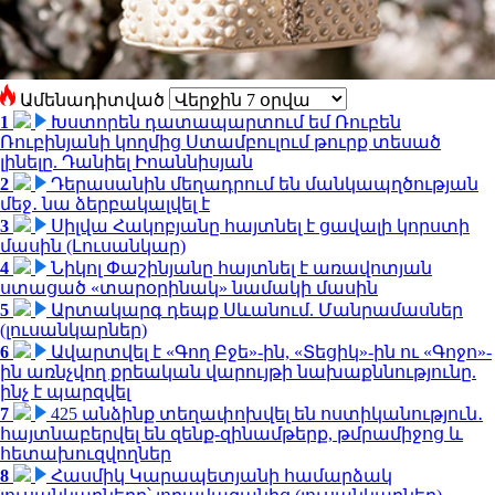
Ամենադիտված
1
Խստորեն դատապարտում եմ Ռուբեն
Ռուբինյանի կողմից Ստամբուլում թուրք տեսած
լինելը. Դանիել Իոաննիսյան
2
Դերասանին մեղադրում են մանկապղծության
մեջ․ նա ձերբակալվել է
3
Սիլվա Հակոբյանը հայտնել է ցավալի կորստի
մասին (Լուսանկար)
4
Նիկոլ Փաշինյանը հայտնել է առավոտյան
ստացած «տարօրինակ» նամակի մասին
5
Արտակարգ դեպք Սևանում. Մանրամասներ
(լուսանկարներ)
6
Ավարտվել է «Գող Բջե»-ին, «Տեցիկ»-ին ու «Գոջո»-
ին առնչվող քրեական վարույթի նախաքննությունը.
ինչ է պարզվել
7
425 անձինք տեղափոխվել են ոստիկանություն․
հայտնաբերվել են զենք-զինամթերք, թմրամիջոց և
հետախուզվողներ
8
Հասմիկ Կարապետյանի համարձակ