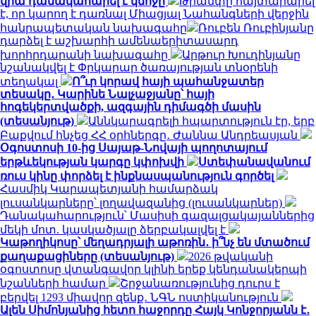
վրա դանակահարել է կնոջը
Թրամփը հայտարարել
է, որ կարող է դառնալ Միացյալ Նահանգների վերջին
հանրապետական ​​նախագահը
Ռուբեն Ռուբինյանը
դարձել է աշխարհի ամենաերիտասարդ
խորհրդարանի նախագահը
Արթուր Խուդինյանը
նշանակվել է Փրկարար ծառայության տնօրենի
տեղակալ
Ո՞ւր կորավ հայի պահանջատեր
տեսակը․ Կարինե Նալչաջյանը՝ հայի
հոգեկերտվածքի, ազգային դիմագծի մասին
(տեսանյութ)
Աննկարագրելի հպարտություն էր, երբ
Բաքվում հնչեց ՀՀ օրհներգը․ Ժաննա Անդրեասյան
Օգոստոսի 10-ից Սայաթ-Նովայի պողոտայում
երթևեկության կարգը կփոխվի
Ստեփանավանում
ռուս կինը փորձել է ինքնասպանություն գործել
Հասմիկ Կարապետյանի համարձակ
լուսանկարները՝ լողավազանից (լուսանկարներ)
Դանակահարություն՝ Մասիսի գազալցակայաններից
մեկի մոտ. կասկածյալը ձերբակալվել է
Կաթողիկոսը՝ մեղադրյալի աթոռին․ ի՞նչ են մտածում
քաղաքացիները (տեսանյութ)
2026 թվականի
օգոստոսը վտանգավոր կլինի երեք կենդանակերպի
նշանների համար
Շրջանառությունից դուրս է
բերվել 1293 միավոր զենք․ ՆԳՆ ոստիկանություն
Ալեն Սիմոնյանից հետո հաջորդը Հայկ Կոնջորյանն է․