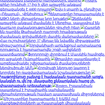
ռազմական բազային հարվածելու մասին
Ոսկու
գինը հունիսի 17-ից ի վեր առաջին անգամ
գերազանցել է 4400 դոլարը
Եվս 6 տարի և ընդմիշտ
«Ռեալում»․ Վինիսիուս
Պենտագոնը հրապարակել է
ԱԹՕ-ների վերաբերյալ նոր նյութեր
Զելենսկին
առաջին անգամ ժամանել է Սերբիա․ սպասվում են
կարևոր բանակցություններ Վուչիչի հետ
Հայտնի
են դարձել Թաիլանդի դպրոցի հրաձգության
ժամանակ զոհվածների մասին մանրամասները
Հայ ուշուիստները 37 մեդալ են նվաճել միջազգային
մրցաշարում
Սլովակիայի արևելքում արտակարգ
դրություն է հայտարարվել շոգի ալիքների
պատճառով
Ֆյոդորովը փորձում է Մասկին համոզել,
որ աջակցի Ուկրաինային
Թրամփը սպառնացել է
արգելափակել շվեյցարական ժամացույցների
ներմուծումը ԱՄՆ
Հորմուզի նեղուցը կարող է
կորցնել իր ռազմավարական նշանակությունը
Կաթողիկոսը չպետք է հայկական դատարանի առջև
կանգնի ու վե՛րջ, մնացածը քննարկման հարց չի․
փաստաբան (տեսանյութ)
Reuters. Իսպանիան
սպառնում է Իտալիային սահմանային
վերահսկողության համար պատասխան միջոցներով
Միշուստինը հայտարարել է ԵԱՏՄ-ում
մարքեթփլեյսների աշխատանքի միասնական