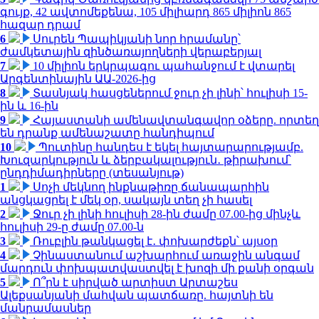
գույք, 42 ավտոմեքենա, 105 միլիարդ 865 միլիոն 865
հազար դրամ
6
Սուրեն Պապիկյանի նոր հրամանը՝
ժամկետային զինծառայողների վերաբերյալ
7
10 միլիոն երկրպագու պահանջում է վտարել
Արգենտինային ԱԱ-2026-ից
8
Տասնյակ հասցեներում ջուր չի լինի՝ հուլիսի 15-
ին և 16-ին
9
Հայաստանի ամենավտանգավոր օձերը. որտեղ
են դրանք ամենաշատը հանդիպում
10
Պուտինը հանդես է եկել հայտարարությամբ.
Խուզարկություն և ձերբակալություն․ թիրախում՝
ընդդիմադիրները (տեսանյութ)
1
Սոչի մեկնող ինքնաթիռը ճանապարհին
անցկացրել է մեկ օր, սակայն տեղ չի հասել
2
Ջուր չի լինի հուլիսի 28-ին ժամը 07.00-ից մինչև
հուլիսի 29-ը ժամը 07.00-ն
3
Ռուբլին թանկացել է․ փոխարժեքն՝ այսօր
4
Չինաստանում աշխարհում առաջին անգամ
մարդուն փոխպատվաստվել է խոզի մի քանի օրգան
5
Ո՞րն է սիրված արտիստ Արտաշես
Ալեքսանյանի մահվան պատճառը. հայտնի են
մանրամասներ