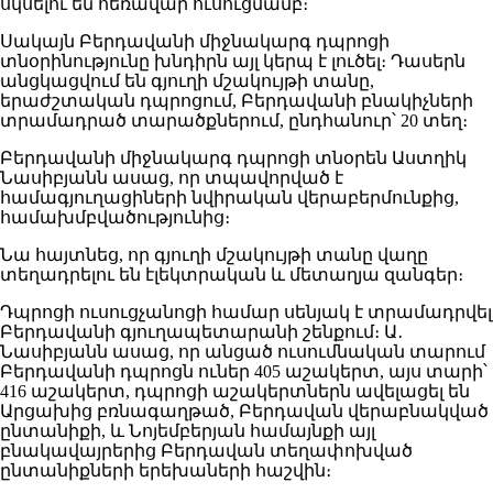
սկսելու են հեռավար ուսուցմամբ։
Սակայն Բերդավանի միջնակարգ դպրոցի
տնօրինությունը խնդիրն այլ կերպ է լուծել։ Դասերն
անցկացվում են գյուղի մշակույթի տանը,
երաժշտական դպրոցում, Բերդավանի բնակիչների
տրամադրած տարածքներում, ընդհանուր՝ 20 տեղ։
Բերդավանի միջնակարգ դպրոցի տնօրեն Աստղիկ
Նասիբյանն ասաց, որ տպավորված է
համագյուղացիների նվիրական վերաբերմունքից,
համախմբվածությունից։
Նա հայտնեց, որ գյուղի մշակույթի տանը վաղը
տեղադրելու են էլեկտրական և մետաղյա զանգեր։
Դպրոցի ուսուցչանոցի համար սենյակ է տրամադրվել
Բերդավանի գյուղապետարանի շենքում։ Ա․
Նասիբյանն ասաց, որ անցած ուսումնական տարում
Բերդավանի դպրոցն ուներ 405 աշակերտ, այս տարի՝
416 աշակերտ, դպրոցի աշակերտներն ավելացել են
Արցախից բռնագաղթած, Բերդավան վերաբնակված
ընտանիքի, և Նոյեմբերյան համայնքի այլ
բնակավայրերից Բերդավան տեղափոխված
ընտանիքների երեխաների հաշվին։