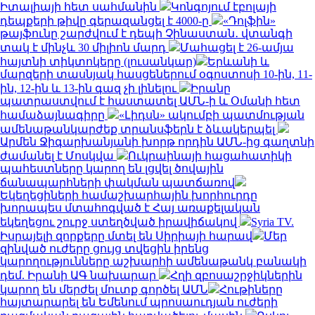
Իտալիայի հետ սահմանին
Կոնգոյում էբոլայի
դեպքերի թիվը գերազանցել է 4000-ը
«Դոլֆին»
թայֆունը շարժվում է դեպի Չինաստան․ վտանգի
տակ է մինչև 30 միլիոն մարդ
Մահացել է 26-ամյա
հայտնի տիկտոկերը (լուսանկար)
Երևանի և
մարզերի տասնյակ հասցեներում օգոստոսի 10-ին, 11-
ին, 12-ին և 13-ին գազ չի լինելու
Իրանը
պատրաստվում է հաստատել ԱՄՆ-ի և Օմանի հետ
համաձայնագիրը
«Լիդսն» ակումբի պատմության
ամենաթանկարժեք տրանսֆերն է ձևակերպել
Արմեն Ջիգարխանյանի խորթ որդին ԱՄՆ-ից գաղտնի
ժամանել է Մոսկվա
Ուկրաինայի հացահատիկի
պահեստները կարող են լցվել ծովային
ճանապարհների փակման պատճառով
Եկեղեցիների համաշխարհային խորհուրդը
խորապես մտահոգված է Հայ առաքելական
եկեղեցու շուրջ ստեղծված իրավիճակով
Syria TV.
Իսրայելի զորքերը մտել են Սիրիայի հարավ
Մեր
զինված ուժերը ցույց տվեցին իրենց
կարողությունները աշխարհի ամենաթանկ բանակի
դեմ. Իրանի ԱԳ նախարար
Հղի զբոսաշրջիկներին
կարող են մերժել մուտք գործել ԱՄՆ
Հութիները
հայտարարել են Եմենում պրոսաուդյան ուժերի