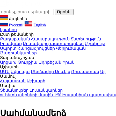
Հայերեն
Русский
English
Լրահոս
Ըստ թեմաների
Քաղաքական
Հասարակություն
Տնտեսություն
Իրավունք
Արտակարգ պատահարներ
Մշակույթ
Սպորտ
Հարցազրույցներ
Վերլուծական
Ծաղրանկարներ
Տարածաշրջան
Արցախ
Թուրքիա
Ադրբեջան
Իրան
Աշխարհ
ԱՄՆ
Եվրոպա
Մերձավոր Արևելք
Ռուսաստան
Այլ
Մամուլ
Հայաստան
Աշխարհ
Մեդիա
Տեսանյութեր
Լուսանկարներ
ւ հետևանքների մասին
1:50
Իսպանիան պատասխան միջո
Սահմանամերձ