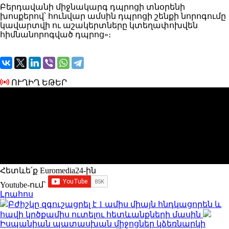
Բերդավանի միջնակարգ դպրոցի տնօրենի
խոսքերով՝ հունվար ամսին դպրոցի շենքի նորոգումը
կավարտվի ու աշակերտները կտեղափոխվեն
հիմնանորոգված դպրոց»։
ՈՒՂԻՂ ԵԹԵՐ
Հետևե՛ք Euromedia24-ին
Youtube-ում`
Լրահոս
Բժիշկը զգուշացրել է 1 ամիս միայն հնդկացորեն և
հավի կրծքամիս ուտելու հետևանքների մասին
Իսպանիան պատասխան միջոցներ կձեռնարկի