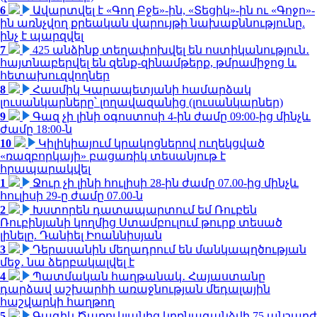
6
Ավարտվել է «Գող Բջե»-ին, «Տեցիկ»-ին ու «Գոջո»-
ին առնչվող քրեական վարույթի նախաքննությունը.
ինչ է պարզվել
7
425 անձինք տեղափոխվել են ոստիկանություն․
հայտնաբերվել են զենք-զինամթերք, թմրամիջոց և
հետախուզվողներ
8
Հասմիկ Կարապետյանի համարձակ
լուսանկարները՝ լողավազանից (լուսանկարներ)
9
Գազ չի լինի օգոստոսի 4-ին ժամը 09:00-ից մինչև
ժամը 18:00-ն
10
Կիլիկիայում կրակոցներով ուղեկցված
«ռազբորկայի» բացառիկ տեսանյութ է
հրապարակվել
1
Ջուր չի լինի հուլիսի 28-ին ժամը 07.00-ից մինչև
հուլիսի 29-ը ժամը 07.00-ն
2
Խստորեն դատապարտում եմ Ռուբեն
Ռուբինյանի կողմից Ստամբուլում թուրք տեսած
լինելը. Դանիել Իոաննիսյան
3
Դերասանին մեղադրում են մանկապղծության
մեջ․ նա ձերբակալվել է
4
Պատմական հաղթանակ․ Հայաստանը
դարձավ աշխարհի առաջնության մեդալային
հաշվարկի հաղթող
5
Գագիկ Ծառուկյանից կբռնագանձվի 75 անշարժ