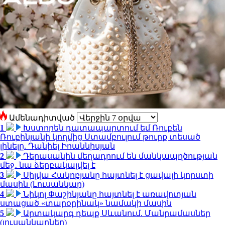
Ամենադիտված
1
Խստորեն դատապարտում եմ Ռուբեն
Ռուբինյանի կողմից Ստամբուլում թուրք տեսած
լինելը. Դանիել Իոաննիսյան
2
Դերասանին մեղադրում են մանկապղծության
մեջ․ նա ձերբակալվել է
3
Սիլվա Հակոբյանը հայտնել է ցավալի կորստի
մասին (Լուսանկար)
4
Նիկոլ Փաշինյանը հայտնել է առավոտյան
ստացած «տարօրինակ» նամակի մասին
5
Արտակարգ դեպք Սևանում. Մանրամասներ
(լուսանկարներ)