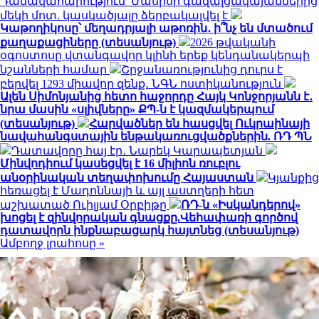
Դանակահարություն՝ Մասիսի գազալցակայաններից
մեկի մոտ. կասկածյալը ձերբակալվել է
Կաթողիկոսը՝ մեղադրյալի աթոռին․ ի՞նչ են մտածում
քաղաքացիները (տեսանյութ)
2026 թվականի
օգոստոսը վտանգավոր կլինի երեք կենդանակերպի
նշանների համար
Շրջանառությունից դուրս է
բերվել 1293 միավոր զենք․ ՆԳՆ ոստիկանություն
Ալեն Սիմոնյանից հետո հաջորդը Հայկ Կոնջորյանն է․
նրա մասին «սլիվները» ՔՊ-ն է կազմակերպում
(տեսանյութ)
Հարվածներ են հասցվել Ուկրաինայի
նավահանգստային ենթակառուցվածքներին. ՌԴ ՊՆ
Դատավորը հայ էր․ Նարեկ Կարապետյան
Մինվոդիում կասեցվել է 16 միլիոն ռուբլու
անօրինական տեղափոխումը Հայաստան
Կյանքից
հեռացել է Մադոննայի և այլ աստղերի հետ
աշխատած Ուիլյամ Օրբիթը
ՌԴ-ն «Իսկանդերով»
խոցել է զինվորական գնացքը.Վեհափառի գործով
դատավորն ինքնաբացարկ հայտնեց (տեսանյութ)
Ամբողջ լրահոսը »