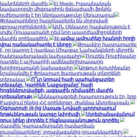
կանոնների մասին
El Mundo. Իսպանական
նավատորմը միգրացիոն ճգնաժամի ֆոնին
ուժեղացրել է իր ներկայությունը Սեուտայում
Փրկարարները հայտնաբերել են մոլորված
զբոսաշրջիկներին
ԱՄՆ Սենատը հավանություն է
տվել Ռուսաստանի դեմ նոր պատժամիջոցների
մասին օրինագծին
31-ամյա ամուսինը խանդի հողի
վրա դանակահարել է կնոջը
Թրամփը հայտարարել
է, որ կարող է դառնալ Միացյալ Նահանգների վերջին
հանրապետական ​​նախագահը
Ռուբեն Ռուբինյանը
դարձել է աշխարհի ամենաերիտասարդ
խորհրդարանի նախագահը
Արթուր Խուդինյանը
նշանակվել է Փրկարար ծառայության տնօրենի
տեղակալ
Ո՞ւր կորավ հայի պահանջատեր
տեսակը․ Կարինե Նալչաջյանը՝ հայի
հոգեկերտվածքի, ազգային դիմագծի մասին
(տեսանյութ)
Աննկարագրելի հպարտություն էր, երբ
Բաքվում հնչեց ՀՀ օրհներգը․ Ժաննա Անդրեասյան
Օգոստոսի 10-ից Սայաթ-Նովայի պողոտայում
երթևեկության կարգը կփոխվի
Ստեփանավանում
ռուս կինը փորձել է ինքնասպանություն գործել
Հասմիկ Կարապետյանի համարձակ
լուսանկարները՝ լողավազանից (լուսանկարներ)