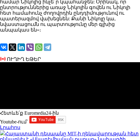
համար Նիկոլից ինչե՜ր կպահանջեն: Օրինակ, որ
ընտրություններից առաջ Նիկոլին գովեն ու Նիկոլի
հետ համահունչ ժողովրդին ընդդիմությունով ու
պատերազմով վախեցնեն: Քանի Նիկոլը կա,
նվաստացումն ու պարտությունը մեր գլխից
անպակաս են»։
ՈՒՂԻՂ ԵԹԵՐ
Հետևե՛ք Euromedia24-ին
Youtube-ում`
Լրահոս
Հայաստանի դեսպանը MIT-ի ղեկավարության հետ
քննարկել է «Ակադեմիական քաղաք» նախագծի