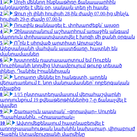
1
Սոչի մեկնող ինքնաթիռը ճանապարհին
անցկացրել է մեկ օր, սակայն տեղ չի հասել
2
Ջուր չի լինի հուլիսի 28-ին ժամը 07.00-ից մինչև
հուլիսի 29-ը ժամը 07.00-ն
3
Ռուբլին թանկացել է․ փոխարժեքն՝ այսօր
4
Չինաստանում աշխարհում առաջին անգամ
մարդուն փոխպատվաստվել է խոզի մի քանի օրգան
5
Ո՞րն է սիրված արտիստ Արտաշես
Ալեքսանյանի մահվան պատճառը. հայտնի են
մանրամասներ
6
Խստորեն դատապարտում եմ Ռուբեն
Ռուբինյանի կողմից Ստամբուլում թուրք տեսած
լինելը. Դանիել Իոաննիսյան
7
Նորայրը մեկնել էր հանգստի, արդեն
վերադառնում է. նոր մանրամասներ՝ ողբերգական
դեպքից
8
1/15 ընտրատեղամասում վերահաշվարկի
արդյունքում 19 քվեաթերթիկներից 7-ը ճանաչվել է
վավեր
9
Շառաչուն ապտակ՝ «զորավար» Սուրեն
Պապիկյանին․ «Հրապարակ»
10
Ավտոմեքենայում հայտնաբերվել է
առողջապահության նախկին նախարար, վիրաբույժ
Գագիկ Ստամբուլցյանի մարմինը