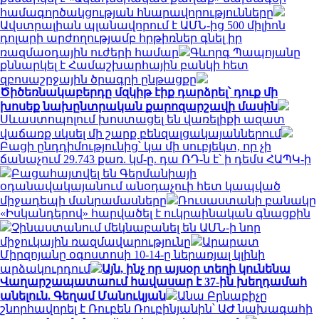
համագործակցության հնարավորությունները
Ավստրալիան պլանավորում է ԱՄՆ-ից 500 միլիոն
դոլարի արժողությամբ հրթիռներ գնել իր
ռազմաօդային ուժերի համար
Գևորգ Պապոյանը
քննարկել է Համաշխարհային բանկի հետ
զբոսաշրջային ծրագրի ընթացքը
Ծիծեռնակաբերդը մզկիթ էիք դարձրել՝ դուք մի
խոսեք նախընտրական քարոզարշավի մասին
Սևաստոպոլում խոստացել են վառելիքի ազատ
վաճառք սկսել մի շարք բենզալցակայաններում
Բացի ընդդիմությունից՝ կա մի սուբյեկտ, որ չի
ճանաչում 29.743 քառ. կմ-ը. դա ՌԴ-ն է՝ ի դեմս ՀԱՊԿ-ի
Բացահայտվել են Գերմանիայի
օդանավակայանում անօդաչուի հետ կապված
միջադեպի մանրամասները
Ռուսաստանի բանակը
«Իսկանդերով» հարվածել է ուկրաինական գնացքին
Չինաստանում մեկնաբանել են ԱՄՆ-ի նոր
միջուկային ռազմավարությունը
Արարատ
Միրզոյանը օգոստոսի 10-14-ը ներառյալ կլինի
արձակուրդում
Այն, ինչ որ այսօր տեղի կունենա
Վաղարշապատաում հավասար է 37-ին խեղդամահ
անելուն. Գեղամ Մանուկյան
Անա Բրնաբիչը
շնորհավորել է Ռուբեն Ռուբինյանին՝ ԱԺ նախագահի