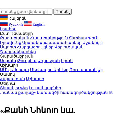
Հայերեն
Русский
English
Լրահոս
Ըստ թեմաների
Քաղաքական
Հասարակություն
Տնտեսություն
Իրավունք
Արտակարգ պատահարներ
Մշակույթ
Սպորտ
Հարցազրույցներ
Վերլուծական
Ծաղրանկարներ
Տարածաշրջան
Արցախ
Թուրքիա
Ադրբեջան
Իրան
Աշխարհ
ԱՄՆ
Եվրոպա
Մերձավոր Արևելք
Ռուսաստան
Այլ
Մամուլ
Հայաստան
Աշխարհ
Մեդիա
Տեսանյութեր
Լուսանկարներ
իական քաղաք» նախագծի համագործակցության հնար
«Քանի Նիկոլը կա,