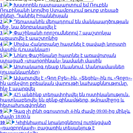
1
Խստորեն դատապարտում եմ Ռուբեն
Ռուբինյանի կողմից Ստամբուլում թուրք տեսած
լինելը. Դանիել Իոաննիսյան
2
Դերասանին մեղադրում են մանկապղծության
մեջ․ նա ձերբակալվել է
3
Փաշինյանի որոշումներով 7 պաշտոնյա
ազատվել է պաշտոնից
4
Սիլվա Հակոբյանը հայտնել է ցավալի կորստի
մասին (Լուսանկար)
5
Նիկոլ Փաշինյանը հայտնել է առավոտյան
ստացած «տարօրինակ» նամակի մասին
6
Արտակարգ դեպք Սևանում. Մանրամասներ
(լուսանկարներ)
7
Ավարտվել է «Գող Բջե»-ին, «Տեցիկ»-ին ու «Գոջո»-
ին առնչվող քրեական վարույթի նախաքննությունը.
ինչ է պարզվել
8
425 անձինք տեղափոխվել են ոստիկանություն․
հայտնաբերվել են զենք-զինամթերք, թմրամիջոց և
հետախուզվողներ
9
Գազ չի լինի օգոստոսի 4-ին ժամը 09:00-ից մինչև
ժամը 18:00-ն
10
Կիլիկիայում կրակոցներով ուղեկցված
«ռազբորկայի» բացառիկ տեսանյութ է