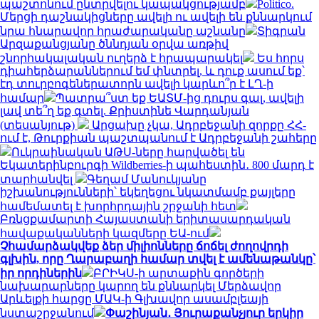
պաշտոնում ընտրվելու կապակցությամբ
Politico.
Մերցի դաշնակիցները ավելի ու ավելի են քննարկում
նրա հնարավոր հրաժարականը աշնանը
Տիգրան
Արզաքանցյանը ծննդյան օրվա առթիվ
շնորհակալական ուղերձ է հրապարակել
Ես հորս
դիահերձարաններում եմ փնտրել, և դուք ասում եք՝
էդ տուրբոգեներատորն ավելի կարևո՞ր է ԼՂ-ի
համար
Պատրա՞ստ եք ԵԱՏՄ-ից դուրս գալ, ավելի
լավ տե՞ղ եք գտել. Քրիստինե Վարդանյան
(տեսանյութ)
Արցախը չկա, Ադրբեջանի զորքը ՀՀ-
ում է, Թուրքիան պաշտպանում է Ադրբեջանի շահերը
Ուկրաինական ԱԹՍ-ները հարվածել են
Եկատերինբուրգի Wildberries-ի պահեստին․ 800 մարդ է
տարհանվել
Գեղամ Մանուկյանը
իշխանությունների՝ եկեղեցու նկատմամբ քայլերը
համեմատել է խորհրդային շրջանի հետ
Բռնցքամարտի Հայաստանի երիտասարդական
հավաքականների կազմերը ԵԱ-ում
Չհամարձակվեք ձեր միլիոնները ճոճել ժողովրդի
գլխին, որը Ղարաբաղի համար տվել է ամենաթանկը՝
իր որդիներին
ԲՐԻԿՍ-ի արտաքին գործերի
նախարարները կարող են քննարկել Մերձավոր
Արևելքի հարցը ՄԱԿ-ի Գլխավոր ասամբլեայի
նստաշրջանում
Փաշինյան․ Յուրաքանչյուր երկիր