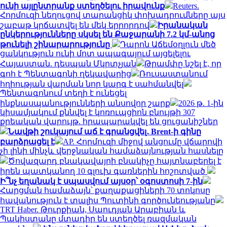
ունի այլընտրանք ստեղծելու իրավունք
Reuters.
Հորմուզի նեղուցով տարանցիկ փոխադրումները այս
շաբաթ կրճատվել են մեկ երրորդով
Իրանական
ընկերությունները սկսել են Քաջարանի 7.2 կմ-անոց
թունելի շինարարությունը
Դարոն Աճեմօղլուն մեծ
ցանկություն ունի մոտ ապագայում այցելելու
Հայաստան. դեսպան Մկրտչյան
Թրամփը նշել է, որ
գոհ է Պենտագոնի ղեկավարից
Ռուսաստանում
հղիության վարման նոր կարգ է սահմանվել
Պենտագոնում տեղի է ունեցել
ինքնասպանությունների անսովոր շարք
2026 թ. 1-ին
կիսամյակում քննվել է կոռուպցիոն բնույթի 307
քրեական վարույթ. հրապարակվել են ցուցանիշներ
Նավթի շուկայում աճ է գրանցվել․ Brent-ի գինը
բարձրացել է
AP. Հորմուզի միջով անցումը վճարովի
չի լինի մինչև վերջնական համաձայնության հասնելը
Ծովազարդ բնակավայրի բնակիչը հայտնաբերել է
իրեն պատկանող 10 գլուխ գառներին հոշոտված
Ի՞նչ եղանակ է սպասվում այսօր՝ օգոստոսի 7-ին
Հարցման համաձայն՝ քաղաքացիների 70 տոկոսը
հավանություն է տալիս Պուտինի գործունեությանը
TRT Haber. Թուրքիան, Սաուդյան Արաբիան և
Պակիստանը մտադիր են ստեղծել ռազմական