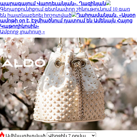
պարագայում Վարդեւանյան». Ղազինյան
Գեղարքունիքում գետնափոր շինությունում 10 գառ
են հայտնաբերել հոշոտված
Ղահրամանյան․ «Այսօր
ամոթի օր է, Էջմիածնում դատում են Ամենայն Հայոց
Կաթողիկոսին»
Ամբողջ լրահոսը »
Ամենադիտված