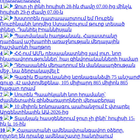
հրապարակվել
1
Ջուր չի լինի հուլիսի 28-ին ժամը 07.00-ից մինչև
հուլիսի 29-ը ժամը 07.00-ն
2
Խստորեն դատապարտում եմ Ռուբեն
Ռուբինյանի կողմից Ստամբուլում թուրք տեսած
լինելը. Դանիել Իոաննիսյան
3
Պատմական հաղթանակ․ Հայաստանը
դարձավ աշխարհի առաջնության մեդալային
հաշվարկի հաղթող
4
ՀՀ-ում ԱՄՆ դեսպանատնից լավ լուր․ նոր
հնարավորություններ՝ հայ զինվորականների համար
5
Դերասանին մեղադրում են մանկապղծության
մեջ․ նա ձերբակալվել է
6
Գագիկ Ծառուկյանից կբռնագանձվի 75 անշարժ
գույք, 42 ավտոմեքենա, 105 միլիարդ 865 միլիոն 865
հազար դրամ
7
Սուրեն Պապիկյանի նոր հրամանը՝
ժամկետային զինծառայողների վերաբերյալ
8
10 միլիոն երկրպագու պահանջում է վտարել
Արգենտինային ԱԱ-2026-ից
9
Տասնյակ հասցեներում ջուր չի լինի՝ հուլիսի 15-
ին և 16-ին
10
Հայաստանի ամենավտանգավոր օձերը.
որտեղ են դրանք ամենաշատը հանդիպում