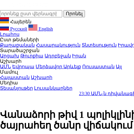
Հայերեն
Русский
English
Լրահոս
Ըստ թեմաների
Քաղաքական
Հասարակություն
Տնտեսություն
Իրավո
Տարածաշրջան
Արցախ
Թուրքիա
Ադրբեջան
Իրան
Աշխարհ
ԱՄՆ
Եվրոպա
Մերձավոր Արևելք
Ռուսաստան
Այլ
Մամուլ
Հայաստան
Աշխարհ
Մեդիա
Տեսանյութեր
Լուսանկարներ
23:30
ԱՄՆ-ն դիվանագիտական ներ
Վանաձորի թիվ 1 պոլիկլի
ծայրահեղ ծանր վիճակու