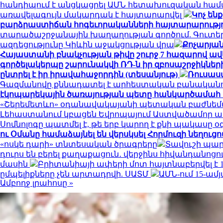
հանդիպում է անցկացրել ԱՄՆ հետախուզական համ
առավելագույն մակարդակ է հայտարարվել
Կոչ են
բարձրաստիճան հոգեւորականների հայտարարությ
տարածաշրջանային խաղաղության գործում. Գուտեր
ազդեցությունը Կիևին աջակցության վրա
Քոչարյան
Հայաստանի բնակչության թիվը շուրջ 7 հազարով ավե
գործելակերպը շարունակվի ՌԴ-ն իր զբոսաշրջիկներ
ընտրել է իր իրավահաջորդին (տեսանյութ)
Ռուսաս
Գազմանովը քննադատել է արհեստական բանականո
էկոպարեկային ծառայության պետը հանկարծամահ է
«Շերեմետևո» օդանավակայանի պետական բաժնեմ
Լեհաստանում կբացեն Եվրոպայում Աստվածամոր 
Սոմնոլոգը պատմել է, թե երբ կարող է քնի պակասը օ
ու Օմանը համաձայնել են վերսկսել Հորմուզի նեղուցո
«ոսկե դարի» տնտեսական ծրագրերը
Տավուշի պար
դուրս են բերել քաղաքացուն․ վերջինս հիվանդանոցո
մասին
Բրիտանիայի ափերի մոտ հայտնաբերվել է 16
ըմպելիքները չեն արտադրվի. ՍԱՏՄ
ԱՄՆ-ում 15-ա
Ամբողջ լրահոսը »