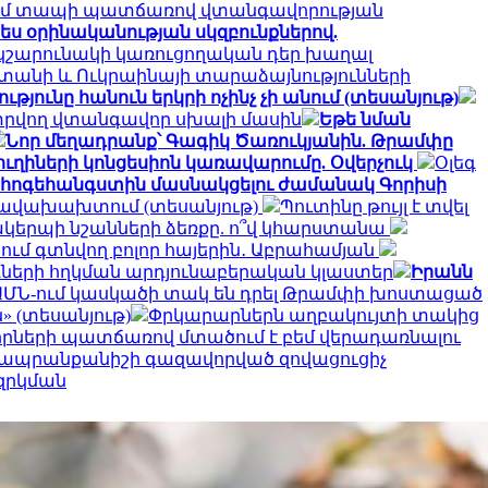
ում տապի պատճառով վտանգավորության
ես օրինականության սկզբունքներով.
 կշարունակի կառուցողական դեր խաղալ
ստանի և Ուկրաինայի տարաձայնությունների
թյունը հանուն երկրի ոչինչ չի անում (տեսանյութ)
լ տրվող վտանգավոր սխալի մասին
Եթե նման
Նոր մեղադրանք՝ Գագիկ Ծառուկյանին. Թրամփը
իների կոնցեսիոն կառավարումը. Օվերչուկ
Օլեգ
հոգեհանգստին մասնակցելու ժամանակ Գորիսի
 իրավախախտում (տեսանյութ)
Պուտինը թույլ է տվել
ակերպի նշանների ձեռքը. ո՞վ կհարստանա
ւմ գտնվող բոլոր հայերին․ Աբրահամյան
ների հղկման արդյունաբերական կլաստեր
Իրանն
․ ԱՄՆ-ում կասկածի տակ են դրել Թրամփի խոստացած
» (տեսանյութ)
Փրկարարներն աղբակույտի տակից
րների պատճառով մտածում է բեմ վերադառնալու
» ապրանքանիշի գազավորված զովացուցիչ
զրկման