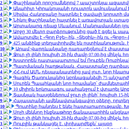
2
Փաշինյանի որոշումներով 7 պաշտոնյա ազատվ
3
Անահիտ Կիրակոսյանի դուստրն ամուսնանում 
4
Սիլվա Հակոբյանը հայտնել է ցավալի կորստի մ
5
Նիկոլ Փաշինյանը հայտնել է առավոտյան ստ
6
Արտակարգ դեպք Սևանում. Մանրամասներ (լո
7
Արջը 30 մետր բարձրությունից ցած է գցել և ս
8
Ավարտվել է «Գող Բջե»-ին, «Տեցիկ»-ին ու «Գոջ
9
425 անձինք տեղափոխվել են ոստիկանություն․
10
Արամ Վարդևանյանը դադարեցնում է փաստաբ
1
Ջուր չի լինի հուլիսի 28-ին ժամը 07.00-ից մինչև հո
2
Խստորեն դատապարտում եմ Ռուբեն Ռուբինյանի
3
Պատմական հաղթանակ․ Հայաստանը դարձավ 
4
ՀՀ-ում ԱՄՆ դեսպանատնից լավ լուր․ նոր հնար
5
Գագիկ Ծառուկյանից կբռնագանձվի 75 անշարժ գո
6
Սուրեն Պապիկյանի նոր հրամանը՝ ժամկետային
7
10 միլիոն երկրպագու պահանջում է վտարել Արգ
8
Տասնյակ հասցեներում ջուր չի լինի՝ հուլիսի 15-ին
9
Հայաստանի ամենավտանգավոր օձերը. որտեղ
10
Պուտինը հանդես է եկել հայտարարությամբ. Խո
1
Սոչի մեկնող ինքնաթիռը ճանապարհին անցկացրե
2
Ջուր չի լինի հուլիսի 28-ին ժամը 07.00-ից մինչև հո
3
Ռուբլին թանկացել է․ փոխարժեքն՝ այսօր