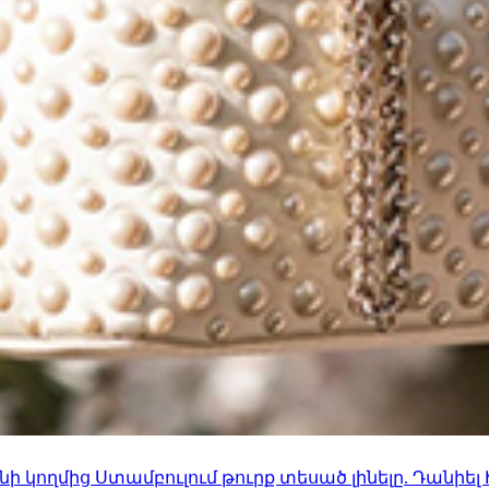
 կողմից Ստամբուլում թուրք տեսած լինելը. Դանիել