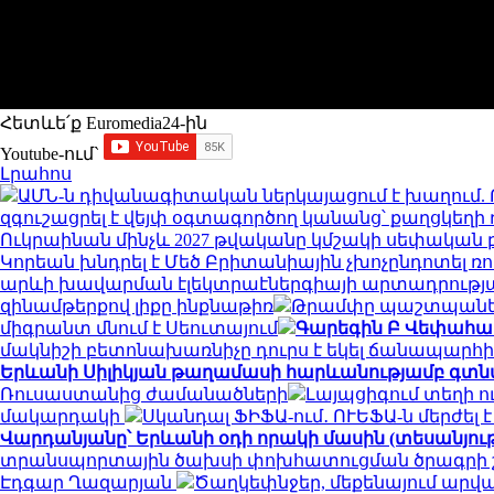
Հետևե՛ք Euromedia24-ին
Youtube-ում`
Լրահոս
ԱՄՆ-ն դիվանագիտական ներկայացում է խաղում.
զգուշացրել է վեյփ օգտագործող կանանց՝ քաղցկեղի 
Ուկրաինան մինչև 2027 թվականը կմշակի սեփական
Կորեան խնդրել է Մեծ Բրիտանիային չխոչընդոտել 
արևի խավարման էլեկտրաէներգիայի արտադրությա
զինամթերքով լիքը ինքնաթիռ
Թրամփը պաշտպանել
միգրանտ մնում է Սեուտայում
Գարեգին Բ Վեփահառ
մակնիշի բետոնախառնիչը դուրս է եկել ճանապարհի
Երևանի Սիլիկյան թաղամասի հարևանությամբ գտն
Ռուսաստանից ժամանածների
Լայպցիգում տեղի ո
մակարդակի
Սկանդալ ՖԻՖԱ-ում․ ՈՒԵՖԱ-ն մերժել 
Վարդանյանը՝ Երևանի օդի որակի մասին (տեսանյու
տրանսպորտային ծախսի փոխհատուցման ծրագրի 
Էդգար Ղազարյան
Ծաղկեփնջեր, մեքենայում արված