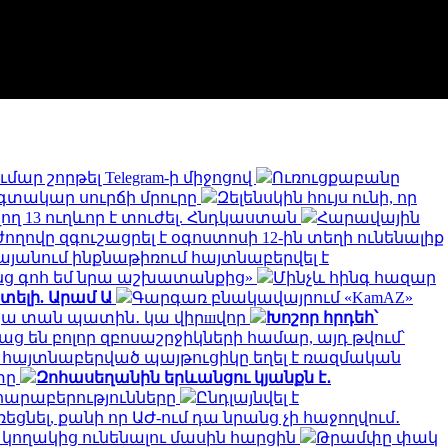
ւմար շորթել Telegram-ի միջոցով
Ուռուցքաբանը
օգտակար սուրճի մրուրը
Զելենսկին հույս ունի, որ
ղ 13 ուղևոր է տուժել. Հնդկաստան
Հարավային
ովը զգուշացրել է օգոստոսի 12-ին տեղի ունենալիք
յանում ինքնաթիռում հայտնաբերվել է
ց գոհ եմ նրա աշխատանքից»
Մինչև հինգ հազար
տելի. Արամ Ա
Գարգառ բնակավայրում «KamAZ»
ակա տան պատին․ կա վիրшվոր
Խոշոր հրդեհ՝
 են բոլոր զբոսաշրջիկների համար, այդ թվում՝
տ հայտնաբերված պայթուցիկը եղել է ռազմական
ոտը
Զոհասեղանին երևանցու կյանքն է․
 հարաբերությունները
Ընդլայնվել է
լռեցնել, քանի որ ԱԺ-ում դա նրանց չի հաջողվում․
է կողակից ունենալու մասին հարցին
Թրամփը փակ