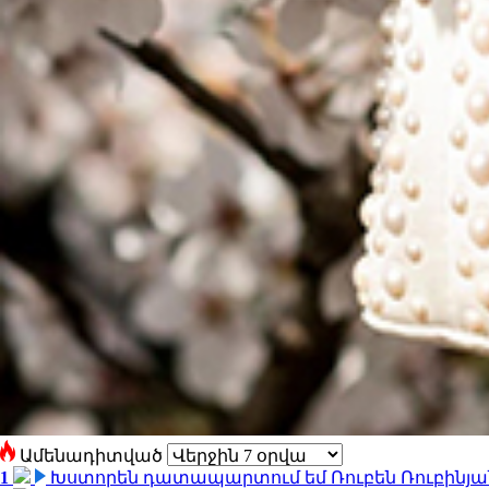
Ամենադիտված
1
Խստորեն դատապարտում եմ Ռուբեն Ռուբինյանի