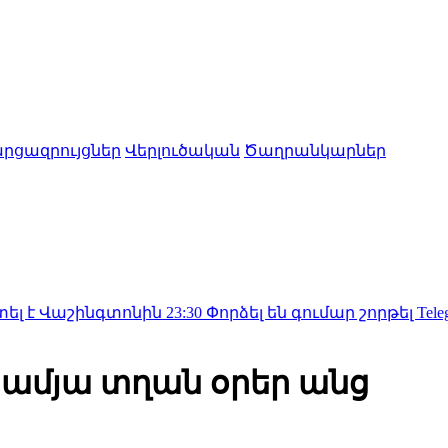
րցազրույցներ
Վերլուծական
Ծաղրանկարներ
նգտոնին
23:30
Փորձել են գումար շորթել Telegram-ի միջո
-ամյա տղան օրեր անց