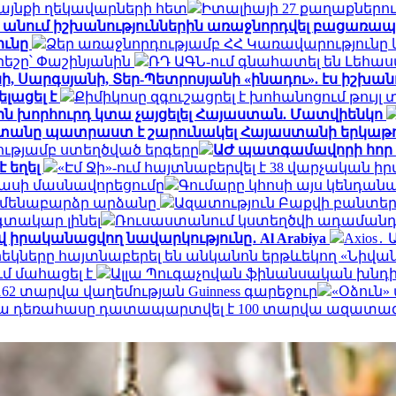
այնքի ղեկավարների հետ
Իտալիայի 27 քաղաքներ
ք անում իշխանություններին առաջնորդվել բացառապ
ունը
Ձեր առաջնորդությամբ ՀՀ Կառավարությունը
եշը՝ Փաշինյանին
ՌԴ ԱԳՆ-ում գնահատել են Լեհա
ի, Սարգսյանի, Տեր-Պետրոսյանի «ինադու». էս իշխանու
լացել է
Քիմիկոսը զգուշացրել է խոհանոցում թույ
ին խորհուրդ կտա չայցելել Հայաստան. Մատվիենկո
տանը պատրաստ է շարունակել Հայաստանի երկաթուղ
ւթյամբ ստեղծված երգերը
ԱԺ պատգամավորի հոր 
 եղել
«Էմ Ջի»-ում հայտնաբերվել է 38 վարչական
ասի մասնավորեցումը
Գումարը կհոսի այս կենդան
ամենաբարձր արձանը
Ազատություն Բաքվի բանտերո
գտակար լինել
Ռուսաստանում կստեղծվի ադամանդ
վ իրականացվող նավարկությունը․ Al Arabiya
Axios
եկները հայտնաբերել են անկանոն երթևեկող «Նիվան
ւմ մահացել է
Ալլա Պուգաչովան ֆինանսական խնդի
2 տարվա վաղեմության Guinness գարեջուր
«Օձուն
մյա դեռահասը դատապարտվել է 100 տարվա ազատա