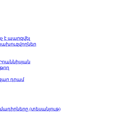
նչ է պարզվել
ետախուզվողներ
 Իոաննիսյան
թող
ազար դրամ
իմադիրները (տեսանյութ)