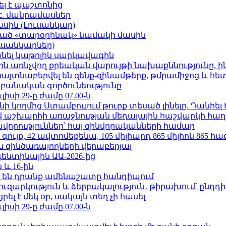
ել է պաշտոնից
է. մանրամասներ
ասին (Լուսանկար)
ացած «տարօրինակ» նամակի մասին
ւսանկարներ)
պանել կաթոլիկ սարկավագին
ո»-ին առնչվող քրեական վարույթի նախաքննությունը. ի
 հայտնաբերվել են զենք-զինամթերք, թմրամիջոց և հ
անական գործունեությունը
ւլիսի 29-ը ժամը 07.00-ն
 կողմից Ստամբուլում թուրք տեսած լինելը. Դանիել
աշխարհի առաջնության մեդալային հաշվարկի հաղ
ավորություններ՝ հայ զինվորականների համար
ւյք, 42 ավտոմեքենա, 105 միլիարդ 865 միլիոն 865 հ
 զինծառայողների վերաբերյալ
ենտինային ԱԱ-2026-ից
 և 16-ին
 են դրանք ամենաշատը հանդիպում
ւզարկություն և ձերբակալություն․ թիրախում՝ ընդդ
լ է մեկ օր, սակայն տեղ չի հասել
ւլիսի 29-ը ժամը 07.00-ն