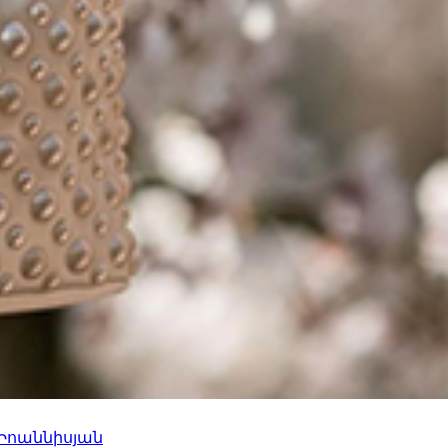
 Իոաննիսյան