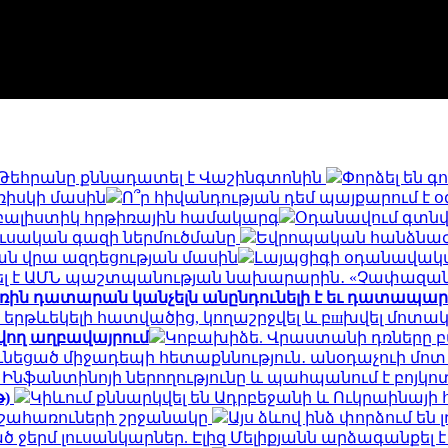
 Թեհրանը քննադատել է Վաշինգտոնին
Փորձել են գո
ռիսկի մասին
Ո՞ր հիվանդության դեմ պայքարում է 
 բալիստիկ հրթիռային համակարգ
Օդանավում գտնվո
ռուսական գազի ներմուծմանը
Եվրոպական հանձնաժող
ն վրա ազդեցության մասին
Լայպցիգի օդանավակա
 է ԱՄՆ պաշտպանության նախարարին․ «Չափազան
ին դատարան կանչելն անընդունելի է եւ դատապար
 երթևեկելի հատվածից, կողաշրջվել և բшխվել մոտ
վող աղբավայրում
Կոբախիձե. Վրաստանի դռները բաց
ւնեցած միջադեպի հետաքննություն․ անօդաչուի մո
է Ինֆանտինոյի ներողությունը և պահպանում է բոյկ
թ)
Կիևում քննարկվել են Ադրբեջանի և Ուկրաինայի
շահառուների շրջանակը
Այս ձևով ինձ փորձում են 
 ջերմ լուսանկարներ. Էլիզ Մելիքյանն արձագանքել 