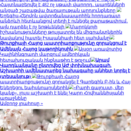
Հայտնաբերվել է 482 ոչ սթափ վարորդ․ պարեկների
անցած շաբաթվա ծառայության արդյունքները
Եղեգիս-Հերմոն ավտոճանապարհին հորդառատ
անձրևի հետևանքով տեղի է ունեցել քարաթափում․
այն դարձել է ոչ երթևեկելի
Մարոկկոյի
իշխանությունները թույլատրել են միգրանտներին
նավակով հատել Իսպանիայի հետ սահմանը
Թուրքիայի Հայոց պատրիարքությունը զորակցում է
Ամենայն Հայոց կաթողիկոսին
Այսօր առավոտից
Կալինինգրադի մարզում ամերիկյան
հետախուզական ինքնաթիռ է թռչում
Արամ
Վարդևանյանը ընտրվեց ԱԺ փոխնախագահ.
Աշխարհի ամենատարեց նախագահը անհետ կորել է
(տեսանյութ)
Թուրքիայի Հայոց
պատրիարքությունը զորակցել է Գարեգին Բ-ին և Հայ
Եկեղեցու եպիսկոպոսներին
«Բարի գալուստ, մեր
կյանք». լույս աշխարհ է եկել Կարո Հովհաննիսյանի
առաջնեկը
Ամբողջ լրահոսը »