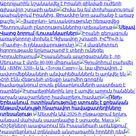
Աբդոլլահին նշանակվել է Իրանի զինված ուժերի
գլխավոր շտաբի պետ
Հիմա ես եմ փոխհատուցում
պահանջում Իրանից․ Թրամփը նոր պահանջ է առաջ
քաշել
«Յաբլոկո» կուսակցությունը հեռացվեց
Պետդումայի ընտրություններից (տեսանյութ)
Սելավ
Վայոց ձորում (Լուսանկարներ)
Իրանի գերագույն
առաջնորդը փոխել է Գլխավոր շտաբի, ԻՀՊԿ-ի և
«Բասիջ»-ի ղեկավարությունը
7,4 մագնիտուդ
հզորությամբ երկրաշարժ է տեղի ունեցել
Կոլումբիայում
Իսպանիան պարզաբանել է, որ
Սեուտա է մտել 80,000 միգրանտ
Գյումրիում բախվել
են «BMW 320I»-ն և «Toyota Camry»-ն․ կա վիրավոր․ 2
ավտոմեքենաների անվահեծաններն էլ պոկվել են
Հղի Էնն Հեթուեյի տեսքը կարմիր գորգին
համացանցում բուռն քննարկումների պատճառ է
դարձել
Իսրայելցիներին կոչ է արվել արյուն հանձնել՝
արյան պաշարները համալրելու համար
«Ռեյդ»
Երեւանում. ոստիկանությունը ստուգել է քրեական
ենթամշակույթի հնարավոր հավաքատեղիները
(տեսանյութ)
Մեսսին ԱԱ-2026-ի ընթացքում երկու
անգամ մահվան սպառնալիք է ստացել. Marca
Հրշեջները պայքարում են Իսպանիայի արևելքում՝
Կաստելյոնում բռնկված անտառային հրդեհի դեմ