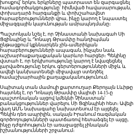
խոսքով՝ երկու երկրները պատրաստ են զարգացնել
համագործակցությունը՝ հիմնված հավասարության,
փոխադարձ հարգանքի և փոխշահավետ
հարաբերությունների վրա, ինչը կարող է նպաստել
միջազգային կայունության ամրապնդմանը։
Պաշտոնյան նշել է, որ Չինաստանի նախագահ Սի
Ցզինպինը և Դոնալդ Թրամփը հանդիպման
ընթացքում կքննարկեն չին-ամերիկյան
հարաբերությունների ապագան, ինչպես նաև
աշխարհաքաղաքական կարևոր հարցեր։ Պեկինը
վստահ է, որ երկխոսությունը կարող է նվազեցնել
լարվածությունը երկու գերտերությունների միջև և
ավելի կանխատեսելի միջավայր ստեղծել
համաշխարհային քաղաքականությունում։
Սպիտակ տան մամուլի քարտուղար Քերոլայն Լևիթը
հայտնել է, որ Դոնալդ Թրամփը մայիսի 14-15-ը
պաշտոնական այցով կմեկնի Չինաստան՝
բանակցություններ վարելու Սի Ցզինպինի հետ։ Ավելի
վաղ ԱՄՆ նախագահը նախատեսում էր այցելել
Պեկին դեռ ապրիլին, սակայն Իրանում ռազմական
գործողությունների պատճառով հետաձգել էր այցը,
ինչը դժգոհություն էր առաջացրել չինական
իշխանությունների շրջանում։