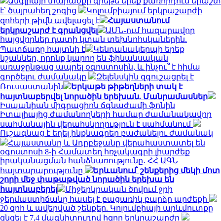
Անգլիայի տարածքի գրեթե երեք քառորդում երաշտ
է՝ ծայրահեղ շոգից
Կոլումբիայում երկրաշարժի
զոհերի թիվն ավելացել է
Հայաստանում
երկրաշարժ է գրանցվել
ԱՄՆ-ում հազարավոր
հայցվորներ դատի կտան տեխնոհսկաներին.
Պատճառը հայտնի է
Կենդանակերպի երեք
նշաններ, որոնք կարող են ֆինանսական
առաջընթաց ապրել օգոստոսին, և ինչու՞ է հիմա
գործելու ժամանակը
Զելենսկին զգուշացրել է
Ռուսաստանին
Երկաթե թիթեղների տակ է
հայտնաբերվել նորածին երեխան. Մանրամասներ
Իսպանիան միգրացիոն ճգնաժամի ֆոնին
Իտալիայից ժամանողների համար ժամանակավոր
սահմանային վերահսկողություն է սահմանում
Ուշագնաց է եղել ինքնագրեր բաժանելու ժամանակ
Հայաստանը և Ադրբեջանը վերահաստատել են
օգոստոսի 8-ի Համատեղ հռչակագրի լիարժեք
իրականացման հանձնառությունը․ ՀՀ ԱԳՆ
հայտարարությունը
Երևանում՝ շենքերից մեկի մոտ
շորի մեջ փաթաթված նորածին երեխա են
հայտնաբերել
Միջերկրական ծովում ջրի
ջերմաստիճանը հասել է բացառիկ բարձր արժեքի
20 զոհ և ավերված շենքեր. Կոլումբիայի արևմուտքը
ցնցել է 7,4 մագնիտուդով հզոր երկրաշարժը