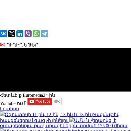
ՈՒՂԻՂ ԵԹԵՐ
Հետևե՛ք Euromedia24-ին
Youtube-ում`
Լրահոս
Օգոստոսի 11-ին, 12-ին, 13-ին և 18-ին բազմաթիվ
հասցեներում գազ չի լինելու
ԱՄՆ-ն չեղարկել է
օտարերկրյա քաղաքացիներին տրված 175 000 վիզա