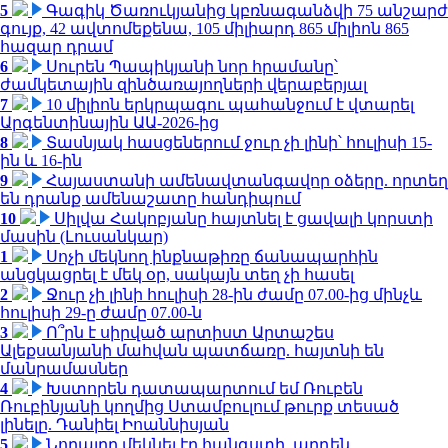
5
Գագիկ Ծառուկյանից կբռնագանձվի 75 անշարժ
գույք, 42 ավտոմեքենա, 105 միլիարդ 865 միլիոն 865
հազար դրամ
6
Սուրեն Պապիկյանի նոր հրամանը՝
ժամկետային զինծառայողների վերաբերյալ
7
10 միլիոն երկրպագու պահանջում է վտարել
Արգենտինային ԱԱ-2026-ից
8
Տասնյակ հասցեներում ջուր չի լինի՝ հուլիսի 15-
ին և 16-ին
9
Հայաստանի ամենավտանգավոր օձերը. որտեղ
են դրանք ամենաշատը հանդիպում
10
Սիլվա Հակոբյանը հայտնել է ցավալի կորստի
մասին (Լուսանկար)
1
Սոչի մեկնող ինքնաթիռը ճանապարհին
անցկացրել է մեկ օր, սակայն տեղ չի հասել
2
Ջուր չի լինի հուլիսի 28-ին ժամը 07.00-ից մինչև
հուլիսի 29-ը ժամը 07.00-ն
3
Ո՞րն է սիրված արտիստ Արտաշես
Ալեքսանյանի մահվան պատճառը. հայտնի են
մանրամասներ
4
Խստորեն դատապարտում եմ Ռուբեն
Ռուբինյանի կողմից Ստամբուլում թուրք տեսած
լինելը. Դանիել Իոաննիսյան
5
Նորայրը մեկնել էր հանգստի, արդեն