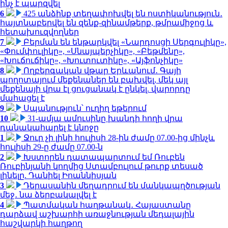
ինչ է պարզվել
6
425 անձինք տեղափոխվել են ոստիկանություն․
հայտնաբերվել են զենք-զինամթերք, թմրամիջոց և
հետախուզվողներ
7
Բերման են ենթարկվել «Նարդոսցի Սերգուլիկը»,
«Փումփուլիկը», «Սնայպերչիկը», «Բեթմենը»,
«Խուճուճիկը», «Խուտուտիկը», «Այֆոնչիկը»
8
Ողբերգական վթար Երևանում․ Գայի
պողոտայում մեքենաներ են բախվել, մեկ այլ
մեքենայի վրա էլ ցուցանակ է ընկել. վարորդը
մահացել է
9
Սպանություն՝ ուղիղ եթերում
10
31-ամյա ամուսինը խանդի հողի վրա
դանակահարել է կնոջը
1
Ջուր չի լինի հուլիսի 28-ին ժամը 07.00-ից մինչև
հուլիսի 29-ը ժամը 07.00-ն
2
Խստորեն դատապարտում եմ Ռուբեն
Ռուբինյանի կողմից Ստամբուլում թուրք տեսած
լինելը. Դանիել Իոաննիսյան
3
Դերասանին մեղադրում են մանկապղծության
մեջ․ նա ձերբակալվել է
4
Պատմական հաղթանակ․ Հայաստանը
դարձավ աշխարհի առաջնության մեդալային
հաշվարկի հաղթող