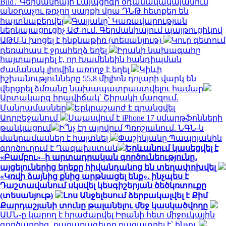
Bild․ Գերմանիայի Լայպցիգի օդանավակայանում
անօդաչու թռչող սարքի վրա ԴՆԹ հետքեր են
հայտնաբերվել
Գալյանը՝ Կառավարության
ներկայացուցիչ ԱԺ-ում. Գերմանիայում պայթուցիկով
ԱԹՍ-ն խոցել է ինքնաթիռ (տեսանյութ)
Կուր գետում
դեռահաս է ջրահեղձ եղել
Իրանի նախագահը
հայտարարել է, որ Խամենեին հանդիպման
ժամանակ լիովին առողջ է եղել
Կիևի
իշխանությունները 55,8 միլիոն դոլարի վարկ են
վերցրել ձմռանը նախապատրաստվելու համար
Արտակարգ իրավիճակ՝ Շիրակի մարզում.
Մանրամասներ
Երկրաշարժ է գրանցվել
Ադրբեջանում
Սպասվում է iPhone 17 սմարթֆոնների
թանկացում
Ի՞նչ էր այրվում Պռոշյանում. ՆԳՆ-ն
մանրամասներ է հայտնել
Փաշինյանը Պապոյանին
գործուղում է Ղազախստան
Երևանում կասեցվել է
«Բամբու»–ի արտադրական գործունեությունը․
այցելուներից երեքը հիվանդանոց են տեղափոխվել
«Կռվի ձայնից քնից արթնացել ենք». ինչպես է
Դաշտավանում սկսվել կեսգիշերյան ծեծկռտուքը
(տեսանյութ)
Լոս Անջելեսում ձերբակալվել է Քիմ
Քարդաշյանի տունը թալանելու մեջ կասկածվողը
ԱՄՆ-ը կարող է հրաժարվել Իրանի հետ միջուկային
գործարքից․ քաղաքագետը բացատրել է՝ ինչու