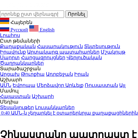
Հայերեն
Русский
English
Լրահոս
Ըստ թեմաների
Քաղաքական
Հասարակություն
Տնտեսություն
Իրավունք
Արտակարգ պատահարներ
Մշակույթ
Սպորտ
Հարցազրույցներ
Վերլուծական
Ծաղրանկարներ
Տարածաշրջան
Արցախ
Թուրքիա
Ադրբեջան
Իրան
Աշխարհ
ԱՄՆ
Եվրոպա
Մերձավոր Արևելք
Ռուսաստան
Այլ
Մամուլ
Հայաստան
Աշխարհ
Մեդիա
Տեսանյութեր
Լուսանկարներ
ԱՄՆ-ն չեղարկել է օտարերկրյա քաղաքացիներին տրվ
Չինաստանը պատրաստ է