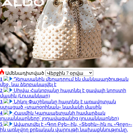
Ամենադիտված
1
Դերասանին մեղադրում են մանկապղծության
մեջ․ նա ձերբակալվել է
2
Սիլվա Հակոբյանը հայտնել է ցավալի կորստի
մասին (Լուսանկար)
3
Նիկոլ Փաշինյանը հայտնել է առավոտյան
ստացած «տարօրինակ» նամակի մասին
4
Հասմիկ Կարապետյանի համարձակ
լուսանկարները՝ լողավազանից (լուսանկարներ)
5
Ավարտվել է «Գող Բջե»-ին, «Տեցիկ»-ին ու «Գոջո»-
ին առնչվող քրեական վարույթի նախաքննությունը.