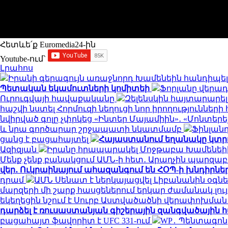
Հետևե՛ք Euromedia24-ին
Youtube-ում`
Լրահոս
Իրանի գերագույն առաջնորդ Խամենեին հանդիպել
Պետական եկամուտների կոմիտեի
Ֆորլանը վերադա
Ուրուգվայի հավաքականը
Զելենսկին հայտարարել
հաշվի նստել Հորմուզի նեղուցի նոր իրողությունների
նվիրված գոլը չփրկեց «Ինտեր Մայամիին»․ «Մոնտերեյ
և նրա գործարար շրջապատի նկատմամբ
Ֆինլան
ցանց է բացահայտել
Հայաստանում եղանակը կտր
Ազիզյան
Իրանը հրապարակել Մոջթաբա Խամենեիի
Մենք չենք բանակցում ԱՄՆ-ի հետ․ Արաղչին պարզա
վեր․ Ուկրաինայում ահազանգում են ՀՕՊ-ի խնդիրնե
դրամ
ԱՄՆ Սենատ է ներկայացվել Լիբանանին օգնե
մարզերի մի շարք հասցեներում երկար ժամանակ լույս
եկեղեցին նշում է Սուրբ Աստվածածնի վերափոխմա
դարձել է ռուսաստանյան գիշերային զանգվածային
բացահայտ ֆավորիտ է UFC 331-ում
WP․ Պենտագոն