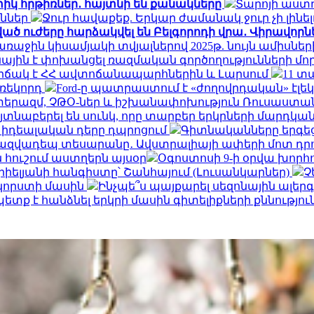
տիկ հրթիռներ․ հայտնի են քանակները
Տարոյի աստղ
ւններ
Ջուր հավաքեք. Երկար ժամանակ ջուր չի լինե
ված ուժերը հարձակվել են Բելգորոդի վրա․ Վիրավոր
 առաջին կիսամյակի տվյալներով 2025թ. նույն ամիսներ
նային է փոխանցել ռազմական գործողությունների 
վիճակ է ՀՀ ավտոճանապարհներին և Լարսում
11 տ
 ռեկորդ
Ford-ը պատրաստում է «ժողովրդական» էլե
րազմ, ՉԹՕ-ներ և իշխանափոխություն Ռուսաստանու
տնաբերել են սունկ, որը տարբեր երկրների մարդկա
ի իդեալական դերը դպրոցում
Գիտնականները երգեցի
ազվադեպ տեսարանը․ Ավստրալիայի ափերի մոտ դրո
 հուշում աստղերն այսօր
Օգոստոսի 9-ի օրվա խորհ
իելյանի հանգիստը՝ Շանհայում (Լուսանկարներ)
Չ
 կորստի մասին
Ինչպե՞ս պայքարել սեզոնային ալեր
տք է հանձնել երկրի մասին գիտելիքների քննությու