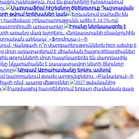
ագուշակություն. ում են քարտերը խոստանում
լու
Մարտաֆիլմ հիշեցնող ծեծկռտուք Դաշտավան
ների թվում երեխաներ կան
Երևանում բախվել են
ի համեմատ շինարարությունն աճել է 24.5%-ով.
մորատորիումի առաջարկը
Իրանը ներկայացրել է
արի առանց մազ կտրելու. Հնդկաստանի բնակչուհին
կտրական պիկապ՝ «Ֆորմուլա-1»-ի
մ․ Վանգայի ո՞ր մարգարեություններն իբր պետք է
նց մոտ առաջացնում է միանման հալյուցինացիաներ
կ թռչունների մոտ հայտնաբերել են մարդկային
նը նկարահանել է սապատավոր կետի ծնունդը
ուրդը
Արգամ Աբրահամյանը երկու ամսով
եմ կարողանում զսպել արցունքներս. «Բանակում»-ի
գիայի դեմ. պարզ մեթոդներ
2027 թվականից
ն
Բազմաթիվ հասցեներում երկար ժամանակ գազ