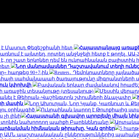
 է Մասուդ Փեզեշքիանի հետ
Հայաստանյայց առաքելա
ռնում է այնտեղ, որտեղ անջնջելի հետք է թողել․ ԱԱ-2
 է, որ շատ երկրներ դեմ են ուկրաինական բալիստիկ 
 հետ
Նոր մանրամասներ Դաշտավանում տեղի ունեց
ը» հաղթեց 90+7-ին
Reuters․ Դեմոկրատները լայնա
դիայի սահմանապահ ծառայությունը միգրանտների
ուկ կփոխվի
Բավական երկար ժամանակով հրաժեշտ
 առաջին տեսանյութը (տեսանյութ)
Մեսսին վերադա
բանել է Թեհրան–Վաշինգտոն շփումների ձևաչափը
րի մասին
Նոր Ախուրյան, Նոր Կյանք, Կառնուտ և Ք
լու օրինագիծ
Ուկրաինան կարող է Թուրքիայից ստա
 չի լինի
Հայաստանի գլխավոր պրոբլեմը միայն նիկ
ն տոնին նախորդող պահքի Բարեկենդանը
Արտակար
 հարձակման հիմնական թիրախը. Կան զոհեր
5 հաղթ
ը ԱՄՆ պաշտպանական ընկերություններից պահանջե