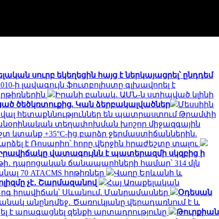
կան սուրբ եկեղեցին հայց է ներկայացրել՝ ընդդեմ
010-ի լավագույն ֆուտբոլիստը գլխավորել է
հրթիռներին
Իրանի բանակ․ ԱՄՆ-ն ստիպված կլինի
ած ծեծկռտուքից. Կան ձերբակալվածներ
Մեսսիին
ծավալ հետաքննություններ են պատրաստում Թրամփի
 անօրինական տեղափոխման խոշոր միջազգային
 կտանք +35°C-ից բարձր ջերմաստիճաններին.
րձել է Ռոսարիո՝ հորը վերջին հրաժեշտը տալու
Իրավիճակը վատագույնն է պատերազմի սկզբից ի
եթի․ դպրոցական ճանապարհների համար՝ 314 մլն
նալ 70 ATACMS հրթիռներ
Վաղը Երևանի և
ոլիզմը չէ․ Շարմազանով
Հայ Առաքելական
գ իրավիճակ՝ Սևանում. Մանրամասներ
Օդեսան
անակ անընդմեջ․ Ծառուկյանը վերադառնում է և
լ է արագացնել զենքի արտադրությունը
Թուրքիան