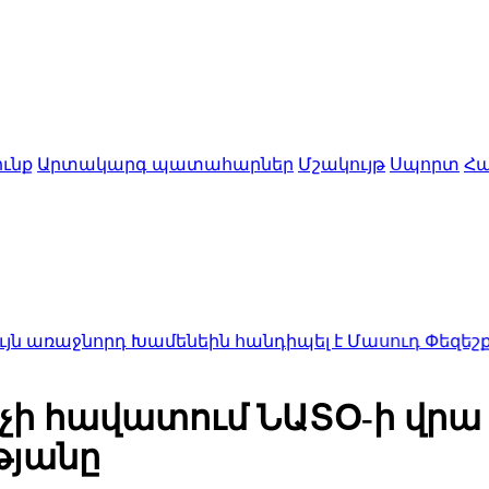
ւնք
Արտակարգ պատահարներ
Մշակույթ
Սպորտ
Հա
րդ Խամենեին հանդիպել է Մասուդ Փեզեշքիանի հետ
չի հավատում ՆԱՏՕ-ի վր
թյանը