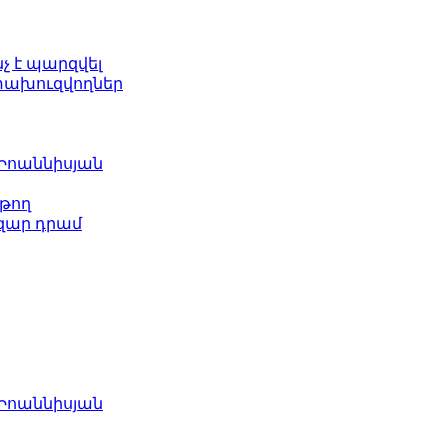
նչ է պարզվել
ետախուզվողներ
 Իոաննիսյան
թող
ազար դրամ
 Իոաննիսյան