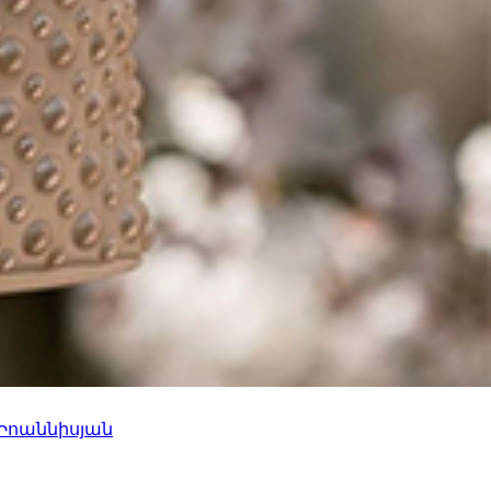
 Իոաննիսյան