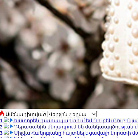
Ամենադիտված
1
Խստորեն դատապարտում եմ Ռուբեն Ռուբինյանի
2
Դերասանին մեղադրում են մանկապղծության մե
3
Սիլվա Հակոբյանը հայտնել է ցավալի կորստի մ