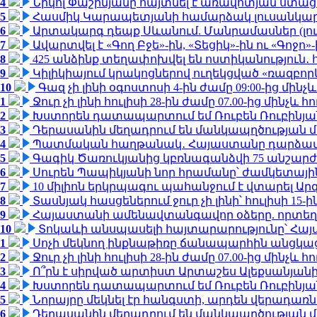
4
Նիկոլ Փաշինյանը հայտնել է առավոտյան ստ
5
Հասմիկ Կարապետյանի համարձակ լուսանկարն
6
Արտակարգ դեպք Սևանում. Մանրամասներ (լո
7
Ավարտվել է «Գող Բջե»-ին, «Տեցիկ»-ին ու «Գոջ
8
425 անձինք տեղափոխվել են ոստիկանություն․
9
Կիլիկիայում կրակոցներով ուղեկցված «ռազբո
10
Գազ չի լինի օգոստոսի 4-ին ժամը 09:00-ից մինչև
1
Ջուր չի լինի հուլիսի 28-ին ժամը 07.00-ից մինչև հո
2
Խստորեն դատապարտում եմ Ռուբեն Ռուբինյանի
3
Դերասանին մեղադրում են մանկապղծության մե
4
Պատմական հաղթանակ․ Հայաստանը դարձավ 
5
Գագիկ Ծառուկյանից կբռնագանձվի 75 անշարժ գո
6
Սուրեն Պապիկյանի նոր հրամանը՝ ժամկետային
7
10 միլիոն երկրպագու պահանջում է վտարել Արգ
8
Տասնյակ հասցեներում ջուր չի լինի՝ հուլիսի 15-ին
9
Հայաստանի ամենավտանգավոր օձերը. որտեղ
10
Տոկաևի անսպասելի հայտարարությունը՝ Հայ
1
Սոչի մեկնող ինքնաթիռը ճանապարհին անցկացրե
2
Ջուր չի լինի հուլիսի 28-ին ժամը 07.00-ից մինչև հո
3
Ո՞րն է սիրված արտիստ Արտաշես Ալեքսանյա
4
Խստորեն դատապարտում եմ Ռուբեն Ռուբինյանի
5
Նորայրը մեկնել էր հանգստի, արդեն վերադառն
6
Դերասանին մեղադրում են մանկապղծության մե