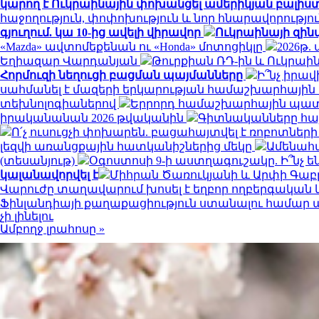
կարող է Ուկրաինային փոխանցել ամերիկյան բալիս
հաջողություն, փոփոխություն և նոր հնարավորությո
գյուղում. կա 10-ից ավելի վիրավոր
Ուկրաինայի զին
«Mazda» ավտոմեքենան ու «Honda» մոտոցիկլը
2026թ.
Եղիազար Վարդանյան
Թուրքիան ՌԴ-ին և Ուկրաի
Հորմուզի նեղուցի բացման պայմանները
Ի՞նչ իրա
սահմանել է մազերի երկարության համաշխարհային
տեխնոլոգիաներով
Երրորդ համաշխարհային պատե
իրականանան 2026 թվականին
Գիտնականները հայ
Ո՛չ ուսուցչի փոխարեն. բացահայտվել է ռոբոտներ
լեզվի առանցքային հատկանիշներից մեկը
Ամենահ
(տեսանյութ)
Օգոստոսի 9-ի աստղագուշակը. Ի՞նչ են
կալանավորվել է
Միհրան Ծառուկյանի և Արփի Գաբր
Վարուժը տաղավարում խոսել է եղբոր ողբերգական
Ֆինլանդիայի քաղաքացիություն ստանալու համար պե
չի լինելու
Ամբողջ լրահոսը »