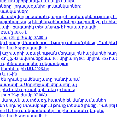
ացած «տարօրինակ» նամակի մասին
երը՝ լողավազանից (լուսանկարներ)
ւսանկարներ)
ո»-ին առնչվող քրեական վարույթի նախաքննությունը. ի
 հայտնաբերվել են զենք-զինամթերք, թմրամիջոց և հ
րկայի» բացառիկ տեսանյութ է հրապարակվել
 ժամը 18:00-ն
ւլիսի 29-ը ժամը 07.00-ն
 կողմից Ստամբուլում թուրք տեսած լինելը. Դանիել
ջ․ նա ձերբակալվել է
աշխարհի առաջնության մեդալային հաշվարկի հաղ
ւյք, 42 ավտոմեքենա, 105 միլիարդ 865 միլիոն 865 հ
 զինծառայողների վերաբերյալ
ենտինային ԱԱ-2026-ից
 և 16-ին
 են դրանք ամենաշատը հանդիպում
աստանի և Ադրբեջանի վերաբերյալ
լ է մեկ օր, սակայն տեղ չի հասել
ւլիսի 29-ը ժամը 07.00-ն
նի մահվան պատճառը. հայտնի են մանրամասներ
 կողմից Ստամբուլում թուրք տեսած լինելը. Դանիել
ում է. նոր մանրամասներ՝ ողբերգական դեպքից
ջ․ նա ձերբակալվել է