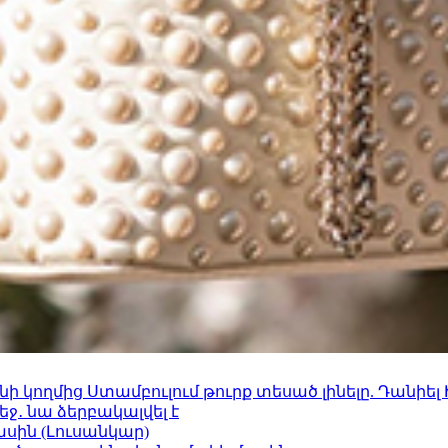
 կողմից Ստամբուլում թուրք տեսած լինելը. Դանիել
ջ․ նա ձերբակալվել է
ասին (Լուսանկար)