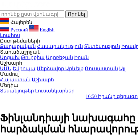
Հայերեն
Русский
English
Լրահոս
Ըստ թեմաների
Քաղաքական
Հասարակություն
Տնտեսություն
Իրավո
Տարածաշրջան
Արցախ
Թուրքիա
Ադրբեջան
Իրան
Աշխարհ
ԱՄՆ
Եվրոպա
Մերձավոր Արևելք
Ռուսաստան
Այլ
Մամուլ
Հայաստան
Աշխարհ
Մեդիա
Տեսանյութեր
Լուսանկարներ
16:50
Իրանի գերագույն առաջնո
Ֆինլանդիայի նախագահը 
հարձակման հնարավորու