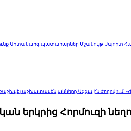
ւնք
Արտակարգ պատահարներ
Մշակույթ
Սպորտ
Հա
շխատասենյակները Ազգային ժողովում. «Ժողովուրդ»
ան երկրից Հորմուզի նեղո