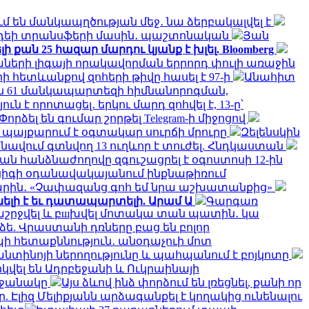
մ են մանկապղծության մեջ․ նա ձերբակալվել է
նդեի տրանսֆերի մասին․ պաշտոնական
Յան
 քան 25 հազար մարդու կյանք է խլել. Bloomberg
ների լիգայի որակավորման երրորդ փուլի առաջին
ի հետևանքով զոհերի թիվը հասել է 97-ի
Անահիտ
 61 մանկապարտեզի հիմնանորոգման,
է որոտացել․ երկու մարդ զոհվել է, 13-ը՝
Փորձել են գումար շորթել Telegram-ի միջոցով
մ պայքարում է օգտակար սուրճի մրուրը
Զելենսկին
նավում գտնվող 13 ուղևոր է տուժել. Հնդկաստան
ն հանձնաժողովը զգուշացրել է օգոստոսի 12-ին
իգի օդանավակայանում ինքնաթիռում
ին․ «Չափազանց գոհ եմ նրա աշխատանքից»
ելի է եւ դատապարտելի. Արամ Ա
Գարգառ
ղաշրջվել և բшխվել մոտակա տան պատին․ կա
ե. Վրաստանի դռները բաց են բոլոր
ի հետաքննություն․ անօդաչուի մոտ
ֆանտինոյի ներողությունը և պահպանում է բոյկոտը
կվել են Ադրբեջանի և Ուկրաինայի
րջանակը
Այս ձևով ինձ փորձում են լռեցնել, քանի որ
 Էլիզ Մելիքյանն արձագանքել է կողակից ունենալու