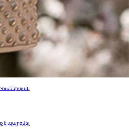
 Իոաննիսյան
նչ է պարզվել