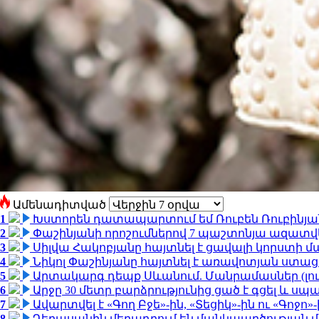
Ամենադիտված
1
Խստորեն դատապարտում եմ Ռուբեն Ռուբինյանի
2
Փաշինյանի որոշումներով 7 պաշտոնյա ազատվ
3
Սիլվա Հակոբյանը հայտնել է ցավալի կորստի մ
4
Նիկոլ Փաշինյանը հայտնել է առավոտյան ստ
5
Արտակարգ դեպք Սևանում. Մանրամասներ (լո
6
Արջը 30 մետր բարձրությունից ցած է գցել և ս
7
Ավարտվել է «Գող Բջե»-ին, «Տեցիկ»-ին ու «Գոջ
8
Դերասանին մեղադրում են մանկապղծության մե