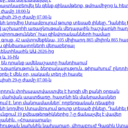
 հայտնաբերվել են զենք-զինամթերք, թմրամիջոց և հ
 ժամը 18:00-ն
ւլիսի 29-ը ժամը 07.00-ն
 կողմից Ստամբուլում թուրք տեսած լինելը. Դանիել
աշխարհի առաջնության մեդալային հաշվարկի հաղ
ավորություններ՝ հայ զինվորականների համար
ւյք, 42 ավտոմեքենա, 105 միլիարդ 865 միլիոն 865 հ
 զինծառայողների վերաբերյալ
ենտինային ԱԱ-2026-ից
 և 16-ին
 են դրանք ամենաշատը հանդիպում
ւզարկություն և ձերբակալություն․ թիրախում՝ ընդդ
լ է մեկ օր, սակայն տեղ չի հասել
ւլիսի 29-ը ժամը 07.00-ն
րդուն փոխպատվաստվել է խոզի մի քանի օրգան
նի մահվան պատճառը. հայտնի են մանրամասներ
ում է. նոր մանրամասներ՝ ողբերգական դեպքից
 կողմից Ստամբուլում թուրք տեսած լինելը. Դանիել
քում 19 քվեաթերթիկներից 7-ը ճանաչվել է վավեր
կյանին․ «Հրապարակ»
հության նախկին նախարար, վիրաբույժ Գագիկ Ստամ