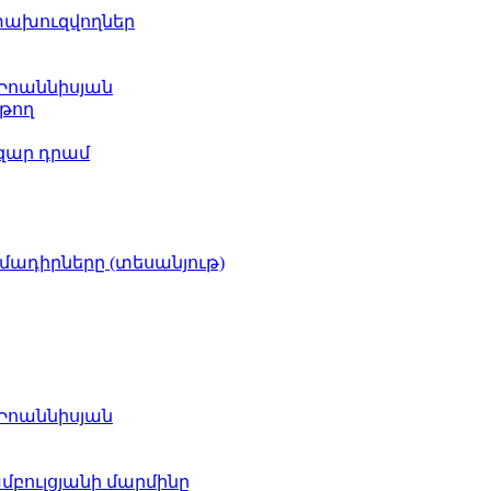
ետախուզվողներ
 Իոաննիսյան
թող
ազար դրամ
իմադիրները (տեսանյութ)
 Իոաննիսյան
բուլցյանի մարմինը