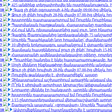
9
425 անձինք տեղափոխվել են ոստիկանություն․
10
Գազ չի լինի օգոստոսի 4-ին ժամը 09:00-ից մինչև
1
Ջուր չի լինի հուլիսի 28-ին ժամը 07.00-ից մինչև հո
2
Խստորեն դատապարտում եմ Ռուբեն Ռուբինյանի
3
Պատմական հաղթանակ․ Հայաստանը դարձավ 
4
ՀՀ-ում ԱՄՆ դեսպանատնից լավ լուր․ նոր հնար
5
Գագիկ Ծառուկյանից կբռնագանձվի 75 անշարժ գո
6
Սուրեն Պապիկյանի նոր հրամանը՝ ժամկետային
7
10 միլիոն երկրպագու պահանջում է վտարել Արգ
8
Տասնյակ հասցեներում ջուր չի լինի՝ հուլիսի 15-ին
9
Հայաստանի ամենավտանգավոր օձերը. որտեղ
10
Պուտինը հանդես է եկել հայտարարությամբ. Խո
1
Սոչի մեկնող ինքնաթիռը ճանապարհին անցկացրե
2
Ջուր չի լինի հուլիսի 28-ին ժամը 07.00-ից մինչև հո
3
Ռուբլին թանկացել է․ փոխարժեքն՝ այսօր
4
Չինաստանում աշխարհում առաջին անգամ մա
5
Ո՞րն է սիրված արտիստ Արտաշես Ալեքսանյա
6
Նորայրը մեկնել էր հանգստի, արդեն վերադառն
7
Խստորեն դատապարտում եմ Ռուբեն Ռուբինյանի
8
1/15 ընտրատեղամասում վերահաշվարկի արդյուն
9
Շառաչուն ապտակ՝ «զորավար» Սուրեն Պապի
10
Ավտոմեքենայում հայտնաբերվել է առողջապա