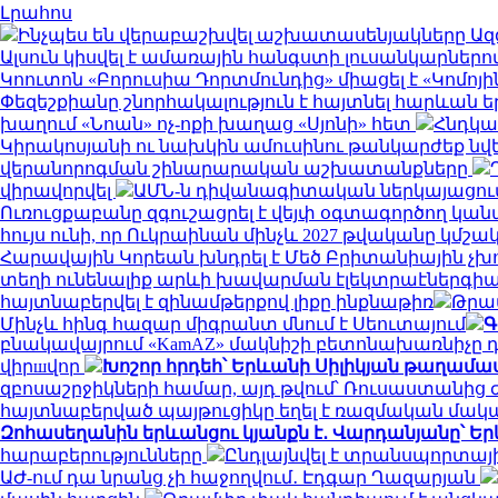
Լրահոս
Ինչպես են վերաբաշխվել աշխատասենյակները Ազգա
Ալսուն կիսվել է ամառային հանգստի լուսանկարներո
Կոուտոն «Բորուսիա Դորտմունդից» միացել է «Կոմոյի
Փեզեշքիանը շնորհակալություն է հայտնել հարևան 
խաղում «Նոան» ոչ-ոքի խաղաց «Սյոնի» հետ
Հնդկաս
Կիրակոսյանի ու նախկին ամուսինու թանկարժեք նվե
վերանորոգման շինարարական աշխատանքները
վիրավորվել
ԱՄՆ-ն դիվանագիտական ներկայացում
Ուռուցքաբանը զգուշացրել է վեյփ օգտագործող կան
հույս ունի, որ Ուկրաինան մինչև 2027 թվականը կ
Հարավային Կորեան խնդրել է Մեծ Բրիտանիային չխ
տեղի ունենալիք արևի խավարման էլեկտրաէներգիա
հայտնաբերվել է զինամթերքով լիքը ինքնաթիռ
Թրա
Մինչև հինգ հազար միգրանտ մնում է Սեուտայում
Գ
բնակավայրում «KamAZ» մակնիշի բետոնախառնիչը դ
վիրшվոր
Խոշոր հրդեհ՝ Երևանի Սիլիկյան թաղամ
զբոսաշրջիկների համար, այդ թվում՝ Ռուսաստանից
հայտնաբերված պայթուցիկը եղել է ռազմական մա
Զոհասեղանին երևանցու կյանքն է․ Վարդանյանը՝ Եր
հարաբերությունները
Ընդլայնվել է տրանսպորտա
ԱԺ-ում դա նրանց չի հաջողվում․ Էդգար Ղազարյան