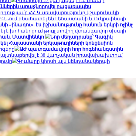
 հետ
Իտալիայի 27 քաղաքներում տապի
ուններին առաջնորդվել բացառապես
րդությամբ ՀՀ Կառավարությունը կշարունակի
ԱԳՆ-ում գնահատել են Լեհաստանի և Ուկրաինայի
ի «ինադու». էս իշխանությունը հանուն երկրի ոչինչ
ել է խոհանոցում թույլ տրվող վտանգավոր սխալի
աստան. Մատվիենկո
Նոր մեղադրանք՝ Գագիկ
ել Հայաստանի երկաթուղիների կոնցեսիոն
րգերը
ԱԺ պատգամավորի հոր հոգեհանգստին
մ հայտնաբերվել է 38 վարչական իրավախախտում
ումը
Գումարը կհոսի այս կենդանակերպի