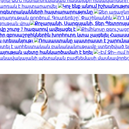
ցրել ԱՄՆ հետախուզական համայնքի ղեկավարների
արդակ է հայտարարվել
Կոչ ենք անում իշխանությ
հոգեւորականների հայտարարությունը
Ձեր առաջնո
ղության գործում. Գուտերեշը՝ Փաշինյանին
ՌԴ 
ցության վրա
Քոչարյանի, Սարգսյանի, Տեր-Պետրոսյան
ը շուրջ 7 հազարով ավելացել է
Քիմիկոսը զգուշացր
 իր զբոսաշրջիկներին խորհուրդ կտա չայցելել Հայ
 (տեսանյութ)
Ռուսաստանը պատրաստ է շարունակ
ատել է արհեստական բանականությամբ ստեղծված ե
այության պետը հանկարծամահ է եղել
«Էմ Ջի»-ու
» օդանավակայանի պետական բաժնեմասի մասնավորեց