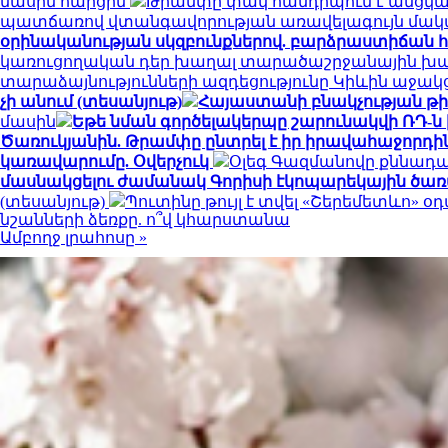
մասին հարցին
Թրամփը փակ հանդիպում է անցկա
պատճառով վտանգավորության առավելագույն մակ
օրինականության սկզբունքներով. բարձրաստիճան 
կառուցողական դեր խաղալ տարածաշրջանային խաղա
տարաձայնությունների ազդեցությունը Կիևին աջակ
չի անում (տեսանյութ)
Հայաստանի բնակչության թիվ
մասին
Եթե նման գործելակերպը շարունակվի ՌԴ-ն
Ծառուկյանին. Թրամփը ընտրել է իր իրավահաջորդին
կառավարումը. Օվերչուկ
Օլեգ Գազմանովը քննադ
մասնակցելու ժամանակ Գորիսի էկոպարեկային ծառ
(տեսանյութ)
Պուտինը թույլ է տվել «Շերեմետևո
նշանների ձեռքը. ո՞վ կհարստանա
Ամբողջ լրահոսը »