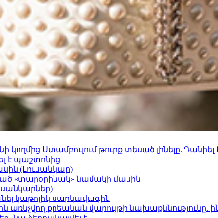
 կողմից Ստամբուլում թուրք տեսած լինելը. Դանիել
ել է պաշտոնից
ասին (Լուսանկար)
ացած «տարօրինակ» նամակի մասին
ւսանկարներ)
պանել կաթոլիկ սարկավագին
ո»-ին առնչվող քրեական վարույթի նախաքննությունը. ի
ջ․ նա ձերբակալվել է