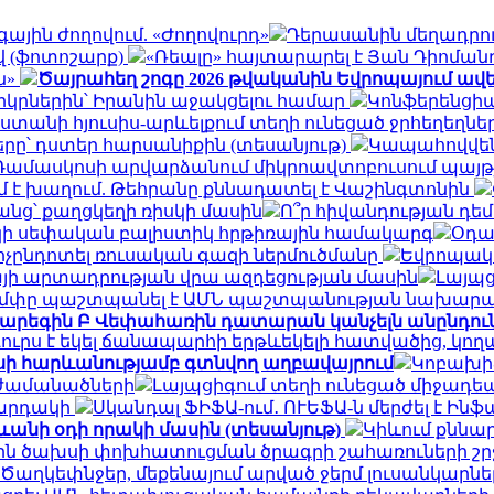
յին ժողովում. «Ժողովուրդ»
Դերասանին մեղադրու
վ (ֆոտոշարք)
«Ռեալը» հայտարարել է Յան Դիոմա
ն»
Ծայրահեղ շոգը 2026 թվականին Եվրոպայում ավելի
երկրներին՝ Իրանին աջակցելու համար
Կոնֆերենցիա
տանի հյուսիս-արևելքում տեղի ունեցած ջրհեղեղներ
րը՝ դստեր հարսանիքին (տեսանյութ)
Կապահովվեն
Դամասկոսի արվարձանում միկրոավտոբուսում պայթյուն 
 է խաղում. Թեհրանը քննադատել է Վաշինգտոնին
անց՝ քաղցկեղի ռիսկի մասին
Ո՞ր հիվանդության դե
մշակի սեփական բալիստիկ հրթիռային համակարգ
Օդա
ոչընդոտել ռուսական գազի ներմուծմանը
Եվրոպակա
յի արտադրության վրա ազդեցության մասին
Լայպց
մփը պաշտպանել է ԱՄՆ պաշտպանության նախարար
արեգին Բ Վեփահառին դատարան կանչելն անընդուն
ուրս է եկել ճանապարհի երթևեկելի հատվածից, կո
ասի հարևանությամբ գտնվող աղբավայրում
Կոբախիձ
 ժամանածների
Լայպցիգում տեղի ունեցած միջադեպ
կարդակի
Սկանդալ ՖԻՖԱ-ում․ ՈՒԵՖԱ-ն մերժել է Ին
ևանի օդի որակի մասին (տեսանյութ)
Կիևում քննար
յին ծախսի փոխհատուցման ծրագրի շահառուների շ
Ծաղկեփնջեր, մեքենայում արված ջերմ լուսանկարներ.