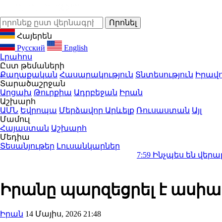
Հայերեն
Русский
English
Լրահոս
Ըստ թեմաների
Քաղաքական
Հասարակություն
Տնտեսություն
Իրավո
Տարածաշրջան
Արցախ
Թուրքիա
Ադրբեջան
Իրան
Աշխարհ
ԱՄՆ
Եվրոպա
Մերձավոր Արևելք
Ռուսաստան
Այլ
Մամուլ
Հայաստան
Աշխարհ
Մեդիա
Տեսանյութեր
Լուսանկարներ
7:59
Ինչպես են վերաբաշխվել ա
Իրանը պարզեցրել է ասիակ
Իրան
14 Մայիս, 2026 21:48