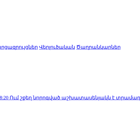
րցազրույցներ
Վերլուծական
Ծաղրանկարներ
եղ նորոգված աշխատասենյակն է տրամադրվել Արայիկ 