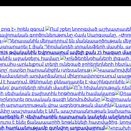
բոգ է» իրեն զգում
Ում շքեղ նորոգված աշխատասեն
որական գործունեությունը Հայկ Սարգսյանը. «Ժող
դ»
Դերասանին մեղադրում են մանկապղծության մեջ․
հայտարարել է Յան Դիոմանդեի տրանսֆերի մասին․
026 թվականին Եվրոպայում ավելի քան 25 հազար մարդո
Իրանին աջակցելու համար
Կոնֆերենցիաների լիգայի
ուսիս-արևելքում տեղի ունեցած ջրհեղեղների հետևան
րը՝ դստեր հարսանիքին (տեսանյութ)
Կապահովվեն
Դամասկոսի արվարձանում միկրոավտոբուսում պայթյուն 
 է խաղում. Թեհրանը քննադատել է Վաշինգտոնին
անց՝ քաղցկեղի ռիսկի մասին
Ո՞ր հիվանդության դե
մշակի սեփական բալիստիկ հրթիռային համակարգ
Օդա
ոչընդոտել ռուսական գազի ներմուծմանը
Եվրոպակա
յի արտադրության վրա ազդեցության մասին
Լայպց
մփը պաշտպանել է ԱՄՆ պաշտպանության նախարար
արեգին Բ Վեփահառին դատարան կանչելն անընդուն
ուրս է եկել ճանապարհի երթևեկելի հատվածից, կո
ասի հարևանությամբ գտնվող աղբավայրում
Կոբախիձ