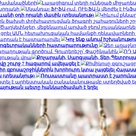
 ժամանածների
Լայպցիգում տեղի ունեցած միջադեպ
կարդակի
Սկանդալ ՖԻՖԱ-ում․ ՈՒԵՖԱ-ն մերժել է Ին
ևանի օդի որակի մասին (տեսանյութ)
Կիևում քննար
յին ծախսի փոխհատուցման ծրագրի շահառուների շ
Ծաղկեփնջեր, մեքենայում արված ջերմ լուսանկարներ.
ցրել ԱՄՆ հետախուզական համայնքի ղեկավարների
արդակ է հայտարարվել
Կոչ ենք անում իշխանությ
հոգեւորականների հայտարարությունը
Ձեր առաջնո
ղության գործում. Գուտերեշը՝ Փաշինյանին
ՌԴ 
ցության վրա
Քոչարյանի, Սարգսյանի, Տեր-Պետրոսյան
ը շուրջ 7 հազարով ավելացել է
Քիմիկոսը զգուշացր
 իր զբոսաշրջիկներին խորհուրդ կտա չայցելել Հայ
 (տեսանյութ)
Ռուսաստանը պատրաստ է շարունակ
ատել է արհեստական բանականությամբ ստեղծված ե
այության պետը հանկարծամահ է եղել