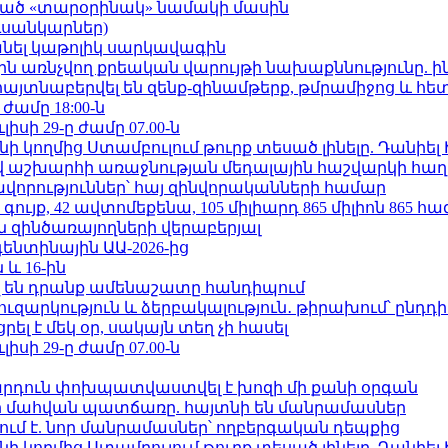
ացած «տարօրինակ» նամակի մասին
ւսանկարներ)
պանել կաթոլիկ սարկավագին
ո»-ին առնչվող քրեական վարույթի նախաքննությունը. ի
 հայտնաբերվել են զենք-զինամթերք, թմրամիջոց և հ
 ժամը 18:00-ն
ւլիսի 29-ը ժամը 07.00-ն
 կողմից Ստամբուլում թուրք տեսած լինելը. Դանիել
աշխարհի առաջնության մեդալային հաշվարկի հաղ
ավորություններ՝ հայ զինվորականների համար
ւյք, 42 ավտոմեքենա, 105 միլիարդ 865 միլիոն 865 հ
 զինծառայողների վերաբերյալ
ենտինային ԱԱ-2026-ից
 և 16-ին
 են դրանք ամենաշատը հանդիպում
ւզարկություն և ձերբակալություն․ թիրախում՝ ընդդ
լ է մեկ օր, սակայն տեղ չի հասել
ւլիսի 29-ը ժամը 07.00-ն
րդուն փոխպատվաստվել է խոզի մի քանի օրգան
նի մահվան պատճառը. հայտնի են մանրամասներ
ում է. նոր մանրամասներ՝ ողբերգական դեպքից
 կողմից Ստամբուլում թուրք տեսած լինելը. Դանիել