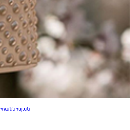
 Իոաննիսյան