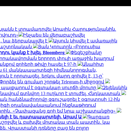
յակն է տրամադրվել Արայիկ Հարությունյանին.
ովուրդ»
Ինչպես են վերաբաշխվել
 նա ձերբակալվել է
Ալսուն կիսվել է ամառային
 պաշտոնական
Յան Կոուտոն «Բորուսիա
ւ կյանք է խլել. Bloomberg
Փեզեշքիանը
 որակավորման երրորդ փուլի առաջին խաղում
քով զոհերի թիվը հասել է 97-ի
Անահիտ
 61 մանկապարտեզի հիմնանորոգման,
է որոտացել․ երկու մարդ զոհվել է, 13-ը՝
Փորձել են գումար շորթել Telegram-ի միջոցով
մ պայքարում է օգտակար սուրճի մրուրը
Զելենսկին
նավում գտնվող 13 ուղևոր է տուժել. Հնդկաստան
ն հանձնաժողովը զգուշացրել է օգոստոսի 12-ին
իգի օդանավակայանում ինքնաթիռում
ին․ «Չափազանց գոհ եմ նրա աշխատանքից»
ելի է եւ դատապարտելի. Արամ Ա
Գարգառ
ղաշրջվել և բшխվել մոտակա տան պատին․ կա
ե. Վրաստանի դռները բաց են բոլոր