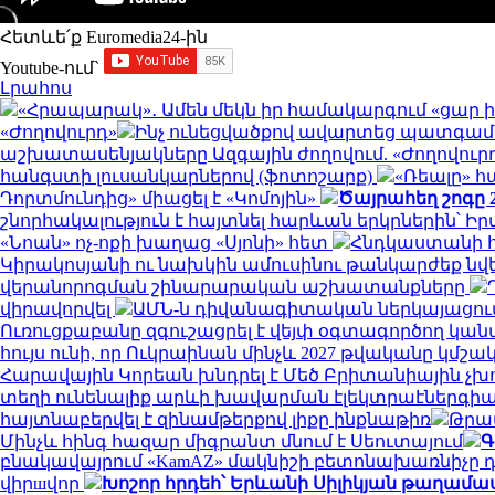
Հետևե՛ք Euromedia24-ին
Youtube-ում`
Լրահոս
«Հրապարակ»․ Ամեն մեկն իր համակարգում «ցար ի 
«Ժողովուրդ»
Ինչ ունեցվածքով ավարտեց պատգամավ
աշխատասենյակները Ազգային ժողովում. «Ժողովուր
հանգստի լուսանկարներով (ֆոտոշարք)
«Ռեալը» 
Դորտմունդից» միացել է «Կոմոյին»
Ծայրահեղ շոգը 2
շնորհակալություն է հայտնել հարևան երկրներին՝ 
«Նոան» ոչ-ոքի խաղաց «Սյոնի» հետ
Հնդկաստանի հյ
Կիրակոսյանի ու նախկին ամուսինու թանկարժեք նվե
վերանորոգման շինարարական աշխատանքները
վիրավորվել
ԱՄՆ-ն դիվանագիտական ներկայացում
Ուռուցքաբանը զգուշացրել է վեյփ օգտագործող կան
հույս ունի, որ Ուկրաինան մինչև 2027 թվականը կ
Հարավային Կորեան խնդրել է Մեծ Բրիտանիային չխ
տեղի ունենալիք արևի խավարման էլեկտրաէներգիա
հայտնաբերվել է զինամթերքով լիքը ինքնաթիռ
Թրա
Մինչև հինգ հազար միգրանտ մնում է Սեուտայում
Գ
բնակավայրում «KamAZ» մակնիշի բետոնախառնիչը դ
վիրшվոր
Խոշոր հրդեհ՝ Երևանի Սիլիկյան թաղամ