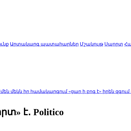
ւնք
Արտակարգ պատահարներ
Մշակույթ
Սպորտ
Հա
 համակարգում «ցար ի բոգ է» իրեն զգում
8:20
Ում շք
» է․ Politico