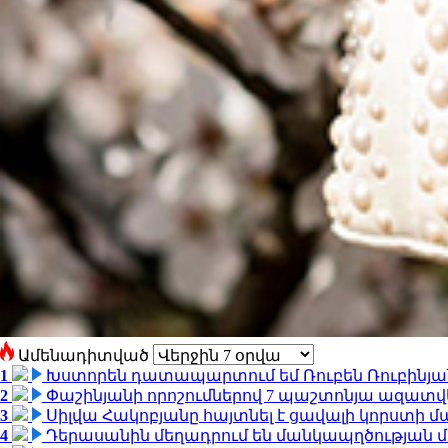
Ամենադիտված
1
Խստորեն դատապարտում եմ Ռուբեն Ռուբինյանի
2
Փաշինյանի որոշումներով 7 պաշտոնյա ազատվ
3
Սիլվա Հակոբյանը հայտնել է ցավալի կորստի մ
4
Դերասանին մեղադրում են մանկապղծության մե