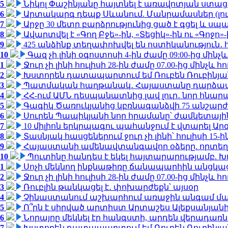
5
Նիկոլ Փաշինյանը հայտնել է առավոտյան ստ
6
Արտակարգ դեպք Սևանում. Մանրամասներ (լո
7
Արջը 30 մետր բարձրությունից ցած է գցել և ս
8
Ավարտվել է «Գող Բջե»-ին, «Տեցիկ»-ին ու «Գոջ
9
425 անձինք տեղափոխվել են ոստիկանություն․
10
Գազ չի լինի օգոստոսի 4-ին ժամը 09:00-ից մինչև
1
Ջուր չի լինի հուլիսի 28-ին ժամը 07.00-ից մինչև հո
2
Խստորեն դատապարտում եմ Ռուբեն Ռուբինյանի
3
Պատմական հաղթանակ․ Հայաստանը դարձավ 
4
ՀՀ-ում ԱՄՆ դեսպանատնից լավ լուր․ նոր հնար
5
Գագիկ Ծառուկյանից կբռնագանձվի 75 անշարժ գո
6
Սուրեն Պապիկյանի նոր հրամանը՝ ժամկետային
7
10 միլիոն երկրպագու պահանջում է վտարել Արգ
8
Տասնյակ հասցեներում ջուր չի լինի՝ հուլիսի 15-ին
9
Հայաստանի ամենավտանգավոր օձերը. որտեղ
10
Պուտինը հանդես է եկել հայտարարությամբ. Խո
1
Սոչի մեկնող ինքնաթիռը ճանապարհին անցկացրե
2
Ջուր չի լինի հուլիսի 28-ին ժամը 07.00-ից մինչև հո
3
Ռուբլին թանկացել է․ փոխարժեքն՝ այսօր
4
Չինաստանում աշխարհում առաջին անգամ մա
5
Ո՞րն է սիրված արտիստ Արտաշես Ալեքսանյա
6
Նորայրը մեկնել էր հանգստի, արդեն վերադառն
7
Խստորեն դատապարտում եմ Ռուբեն Ռուբինյանի