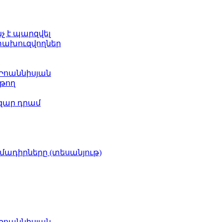
նչ է պարզվել
ետախուզվողներ
 Իոաննիսյան
թող
ազար դրամ
իմադիրները (տեսանյութ)
 Իոաննիսյան