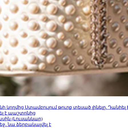
 կողմից Ստամբուլում թուրք տեսած լինելը. Դանիել
ել է պաշտոնից
ասին (Լուսանկար)
ջ․ նա ձերբակալվել է