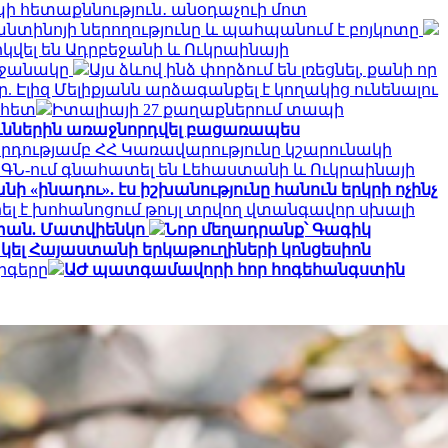
ի հետաքննություն․ անօդաչուի մոտ
ֆանտինոյի ներողությունը և պահպանում է բոյկոտը
կվել են Ադրբեջանի և Ուկրաինայի
րջանակը
Այս ձևով ինձ փորձում են լռեցնել, քանի որ
 Էլիզ Մելիքյանն արձագանքել է կողակից ունենալու
 հետ
Իտալիայի 27 քաղաքներում տապի
ուններին առաջնորդվել բացառապես
րդությամբ ՀՀ Կառավարությունը կշարունակի
ԱԳՆ-ում գնահատել են Լեհաստանի և Ուկրաինայի
ի «ինադու». էս իշխանությունը հանուն երկրի ոչինչ
ել է խոհանոցում թույլ տրվող վտանգավոր սխալի
աստան. Մատվիենկո
Նոր մեղադրանք՝ Գագիկ
ել Հայաստանի երկաթուղիների կոնցեսիոն
րգերը
ԱԺ պատգամավորի հոր հոգեհանգստին