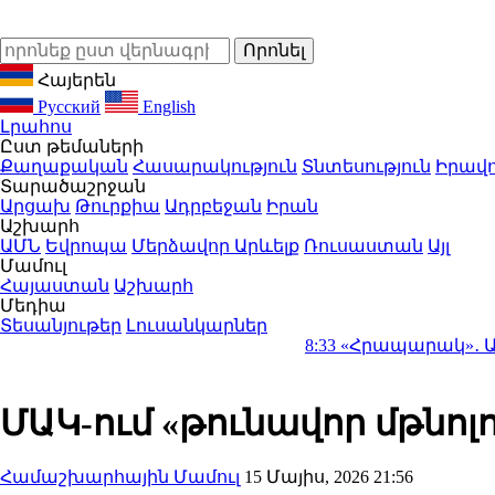
Հայերեն
Русский
English
Լրահոս
Ըստ թեմաների
Քաղաքական
Հասարակություն
Տնտեսություն
Իրավո
Տարածաշրջան
Արցախ
Թուրքիա
Ադրբեջան
Իրան
Աշխարհ
ԱՄՆ
Եվրոպա
Մերձավոր Արևելք
Ռուսաստան
Այլ
Մամուլ
Հայաստան
Աշխարհ
Մեդիա
Տեսանյութեր
Լուսանկարներ
8:33
«Հրապարակ»․ Ամեն մեկն իր
ՄԱԿ-ում «թունավոր մթնոլորտ
Համաշխարհային Մամուլ
15 Մայիս, 2026 21:56