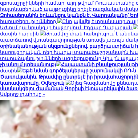
զբոսաշրջիկների համար, այդ թվում՝ Ռուսաստանից
հայտնաբերված պայթուցիկը եղել է ռազմական մա
Զոհասեղանին երևանցու կյանքն է․ Վարդանյանը՝ Եր
հարաբերությունները
Ընդլայնվել է տրանսպորտա
ԱԺ-ում դա նրանց չի հաջողվում․ Էդգար Ղազարյան
մասին հարցին
Թրամփը փակ հանդիպում է անցկա
պատճառով վտանգավորության առավելագույն մակ
օրինականության սկզբունքներով. բարձրաստիճան 
կառուցողական դեր խաղալ տարածաշրջանային խաղա
տարաձայնությունների ազդեցությունը Կիևին աջակ
չի անում (տեսանյութ)
Հայաստանի բնակչության թիվ
մասին
Եթե նման գործելակերպը շարունակվի ՌԴ-ն
Ծառուկյանին. Թրամփը ընտրել է իր իրավահաջորդին
կառավարումը. Օվերչուկ
Օլեգ Գազմանովը քննադ
մասնակցելու ժամանակ Գորիսի էկոպարեկային ծառ
Ամբողջ լրահոսը »