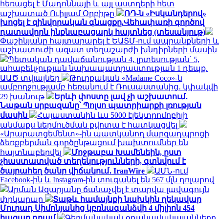
հեռացել է Մադոննայի և այլ աստղերի հետ
աշխատած Ուիլյամ Օրբիթը
ՌԴ-ն «Իսկանդերով»
խոցել է զինվորական գնացքը.Վեհափառի գործով
դատավորն ինքնաբացարկ հայտնեց (տեսանյութ)
Փաշինյանը հայտարարել է ԵԱՏՄ-ում ապրանքների և
աշխատուժի ազատ տեղաշարժի խնդիրների մասին
Պետական դավաճանության 4, լրտեսության՝ 5,
ահաբեկչության նախապատրաստության 1 դեպք.
ԱԱԾ տվյալներ
Թուրքական «Madame Coco»-ն
ամբողջությամբ հեռանում է Ռուսաստանից․ կփակվի
29 խանութ
Երևի փոստը լավ չի աշխատում․
Նաթան սրբազանը՝ Պոլսո պատրիարքի լռության
մասին
Հայաստանին ևս 5000 էլեկտրոմոբիլի
անմաքս ներմուծման քվոտա է հատկացվել
«Արարատցեմենտ»-ին պատկանող մարզադպրոցի
ձեռքբերման գործընթացում խախտումներ են
հայտնաբերվել
Մոջթաբա Խամենեին, ըստ
չհաստատված տեղեկությունների, գտնվում է
ծայրահեղ ծանր վիճակում․ IranWire
ԱՄՆ-ում
Facebook-ին և Instagram-ին տուգանել են 567 մլն դոլարով
Արման Ազարյանը ճանաչվել է տարվա լավագույն
փրկարար
Տաթև համայնքի նախկին ղեկավար
Մուրադ Սիմոնյանից կբռնագանձվի 4 միլիոն 454
հազար դրամ
Գերմանական օդանավակայանները