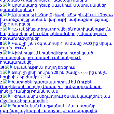
ստացած «տարօրինակ» նամակի մասին
5
Արտակարգ դեպք Սևանում. Մանրամասներ
(լուսանկարներ)
6
Ավարտվել է «Գող Բջե»-ին, «Տեցիկ»-ին ու «Գոջո»-
ին առնչվող քրեական վարույթի նախաքննությունը.
ինչ է պարզվել
7
425 անձինք տեղափոխվել են ոստիկանություն․
հայտնաբերվել են զենք-զինամթերք, թմրամիջոց և
հետախուզվողներ
8
Գազ չի լինի օգոստոսի 4-ին ժամը 09:00-ից մինչև
ժամը 18:00-ն
9
Կիլիկիայում կրակոցներով ուղեկցված
«ռազբորկայի» բացառիկ տեսանյութ է
հրապարակվել
10
Սպանություն՝ ուղիղ եթերում
1
Ջուր չի լինի հուլիսի 28-ին ժամը 07.00-ից մինչև
հուլիսի 29-ը ժամը 07.00-ն
2
Խստորեն դատապարտում եմ Ռուբեն
Ռուբինյանի կողմից Ստամբուլում թուրք տեսած
լինելը. Դանիել Իոաննիսյան
3
Դերասանին մեղադրում են մանկապղծության
մեջ․ նա ձերբակալվել է
4
Պատմական հաղթանակ․ Հայաստանը
դարձավ աշխարհի առաջնության մեդալային