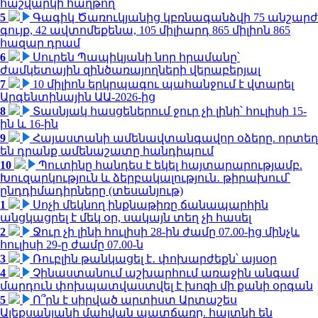
հաշվարկի հաղթող
5
Գագիկ Ծառուկյանից կբռնագանձվի 75 անշարժ
գույք, 42 ավտոմեքենա, 105 միլիարդ 865 միլիոն 865
հազար դրամ
6
Սուրեն Պապիկյանի նոր հրամանը՝
ժամկետային զինծառայողների վերաբերյալ
7
10 միլիոն երկրպագու պահանջում է վտարել
Արգենտինային ԱԱ-2026-ից
8
Տասնյակ հասցեներում ջուր չի լինի՝ հուլիսի 15-
ին և 16-ին
9
Հայաստանի ամենավտանգավոր օձերը. որտեղ
են դրանք ամենաշատը հանդիպում
10
Պուտինը հանդես է եկել հայտարարությամբ.
Խուզարկություն և ձերբակալություն․ թիրախում՝
ընդդիմադիրները (տեսանյութ)
1
Սոչի մեկնող ինքնաթիռը ճանապարհին
անցկացրել է մեկ օր, սակայն տեղ չի հասել
2
Ջուր չի լինի հուլիսի 28-ին ժամը 07.00-ից մինչև
հուլիսի 29-ը ժամը 07.00-ն
3
Ռուբլին թանկացել է․ փոխարժեքն՝ այսօր
4
Չինաստանում աշխարհում առաջին անգամ
մարդուն փոխպատվաստվել է խոզի մի քանի օրգան
5
Ո՞րն է սիրված արտիստ Արտաշես
Ալեքսանյանի մահվան պատճառը. հայտնի են