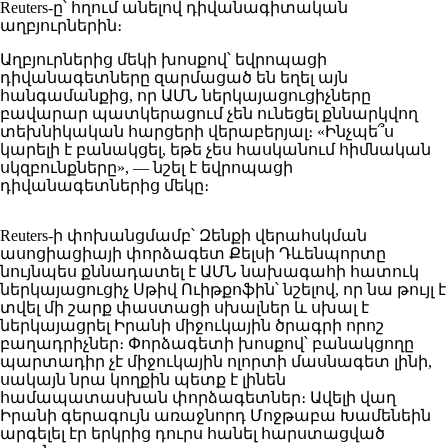
Reuters-ը՝ հղում անելով դիվանագիտական
աղբյուրներին։
Աղբյուրներից մեկի խոսքով՝ եվրոպացի
դիվանագետները զարմացած են եղել այն
հանգամանքից, որ ԱՄՆ ներկայացուցիչները
բավարար պատկերացում չեն ունեցել քննարկվող
տեխնիկական հարցերի վերաբերյալ։ «Ինչպե՞ս
կարելի է բանակցել, եթե չես հասկանում հիմնական
սկզբունքները», — նշել է եվրոպացի
դիվանագետներից մեկը։
Reuters-ի փոխանցմամբ՝ Զենքի վերահսկման
ասոցիացիայի փորձագետ Քելսի Դևենպորտը
նույնպես քննադատել է ԱՄՆ նախագահի հատուկ
ներկայացուցիչ Սթիվ Ուիթքոֆին՝ նշելով, որ նա թույլ է
տվել մի շարք փաստացի սխալներ և սխալ է
ներկայացրել Իրանի միջուկային ծրագրի որոշ
բաղադրիչներ։ Փորձագետի խոսքով՝ բանակցողը
պարտադիր չէ միջուկային ոլորտի մասնագետ լինի,
սակայն նրա կողքին պետք է լինեն
համապատասխան փորձագետներ։ Ավելի վաղ
Իրանի գերագույն առաջնորդ Մոջթաբա Խամենեին
արգելել էր երկրից դուրս հանել հարստացված