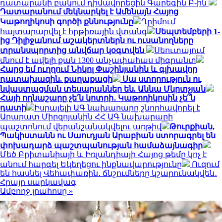
դատարանի բակում դիմավորեցին Գարեգին Բ-ին
Դատարանում մեկնարկել է Ամենայն Հայոց
Կաթողիկոսի գործի քննությունը
Ղրիմում
հայտարարվել է հրթիռային վտանգ
Սեպտեմբերի 1-
ից Դիլիջանում աշակերտներն ու ուսանողները
տրանսպորտից անվճար կօգտվեն
Սեուտայում
մնում է ավելի քան 1300 անչափահաս միգրանտ
Հարց եմ ուղղում Նիկոլ Փաշինյանին և գլխավոր
դատախազին. քաղաքացի
Սա ստորություն ու
նվաստացման տեսարաններ են. Աննա Մկրտչյան
Հայի ողնաշարը չե՛ն կոտրի․ Կաթողիկոսին չե՞ն
դատի
Իսրայելի ԱԳ նախարարը շնորհավորել է
Արարատ Միրզոյանին ՀՀ ԱԳ նախարարի
պաշտոնում վերանշանակվելու առթիվ
Թուրքիան,
Պակիստանն ու Սաուդյան Արաբիան ստորագրել են
փոխադարձ պաշտպանության համաձայնագիր
Մեծ Բրիտանիայի և Իռլանդիայի Հայոց թեմը կոչ է
անում հարգել Եկեղեցու ինքնավարությունը
Ուզում
են հասնել Վեհափառին․ ճնշումները կշարունակվեն․
Հրայր սարկավագ
Ամբողջ լրահոսը »