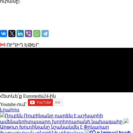
ուրանը։
ՈՒՂԻՂ ԵԹԵՐ
Հետևե՛ք Euromedia24-ին
Youtube-ում`
Լրահոս
Ռուբեն Ռուբինյանը դարձել է աշխարհի
ամենաերիտասարդ խորհրդարանի նախագահը
Արթուր Խուդինյանը նշանակվել է Փրկարար
ծառայության տնօրենի տեղակալ
Ո՞ւր կորավ հայի