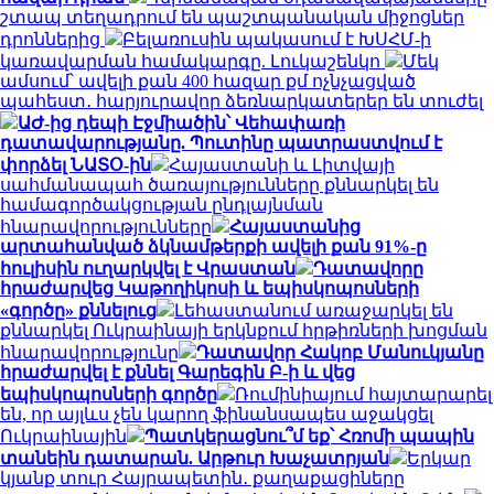
շտապ տեղադրում են պաշտպանական միջոցներ
դրոններից
Բելառուսին պակասում է ԽՍՀՄ-ի
կառավարման համակարգը. Լուկաշենկո
Մեկ
ամսում՝ ավելի քան 400 հազար քմ ոչնչացված
պահեստ․ հարյուրավոր ձեռնարկատերեր են տուժել
ԱԺ-ից դեպի Էջմիածին՝ Վեհափառի
դատավարությանը. Պուտինը պատրաստվում է
փորձել ՆԱՏՕ-ին
Հայաստանի և Լիտվայի
սահմանապահ ծառայությունները քննարկել են
համագործակցության ընդլայնման
հնարավորությունները
Հայաստանից
արտահանված ձկնամթերքի ավելի քան 91%-ը
հուլիսին ուղարկվել է Վրաստան
Դատավորը
հրաժարվեց Կաթողիկոսի և եպիսկոպոսների
«գործը» քննելուց
Լեհաստանում առաջարկել են
քննարկել Ուկրաինայի երկնքում հրթիռների խոցման
հնարավորությունը
Դատավոր Հակոբ Մանուկյանը
հրաժարվել է քննել Գարեգին Բ-ի և վեց
եպիսկոպոսների գործը
Ռումինիայում հայտարարել
են, որ այլևս չեն կարող ֆինանսապես աջակցել
Ուկրաինային
Պատկերացնու՞մ եք՝ Հռոմի պապին
տանեին դատարան. Արթուր Խաչատրյան
Երկար
կյանք տուր Հայրապետին․ քաղաքացիները