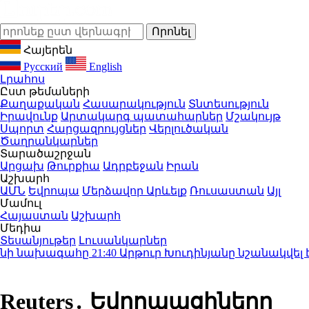
Հայերեն
Русский
English
Լրահոս
Ըստ թեմաների
Քաղաքական
Հասարակություն
Տնտեսություն
Իրավունք
Արտակարգ պատահարներ
Մշակույթ
Սպորտ
Հարցազրույցներ
Վերլուծական
Ծաղրանկարներ
Տարածաշրջան
Արցախ
Թուրքիա
Ադրբեջան
Իրան
Աշխարհ
ԱՄՆ
Եվրոպա
Մերձավոր Արևելք
Ռուսաստան
Այլ
Մամուլ
Հայաստան
Աշխարհ
Մեդիա
Տեսանյութեր
Լուսանկարներ
ի նախագահը
21:40
Արթուր Խուդինյանը նշանակվել է 
Reuters․ Եվրոպացիները