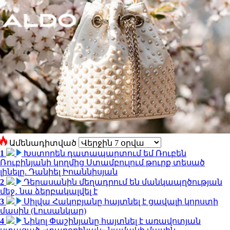
Ամենադիտված
1
Խստորեն դատապարտում եմ Ռուբեն
Ռուբինյանի կողմից Ստամբուլում թուրք տեսած
լինելը. Դանիել Իոաննիսյան
2
Դերասանին մեղադրում են մանկապղծության
մեջ․ նա ձերբակալվել է
3
Սիլվա Հակոբյանը հայտնել է ցավալի կորստի
մասին (Լուսանկար)
4
Նիկոլ Փաշինյանը հայտնել է առավոտյան