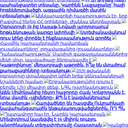
պահանջատեր տեսակը․ Կարինե Նալչաջյանը՝ հայի
հոգեկերտվածքի, ազգային դիմագծի մասին
(տեսանյութ)
Աննկարագրելի հպարտություն էր, երբ
Բաքվում հնչեց ՀՀ օրհներգը․ Ժաննա Անդրեասյան
Օգոստոսի 10-ից Սայաթ-Նովայի պողոտայում
երթևեկության կարգը կփոխվի
Ստեփանավանում
ռուս կինը փորձել է ինքնասպանություն գործել
Հասմիկ Կարապետյանի համարձակ
լուսանկարները՝ լողավազանից (լուսանկարներ)
Դանակահարություն՝ Մասիսի գազալցակայաններից
մեկի մոտ. կասկածյալը ձերբակալվել է
Կաթողիկոսը՝ մեղադրյալի աթոռին․ ի՞նչ են մտածում
քաղաքացիները (տեսանյութ)
2026 թվականի
օգոստոսը վտանգավոր կլինի երեք կենդանակերպի
նշանների համար
Շրջանառությունից դուրս է
բերվել 1293 միավոր զենք․ ՆԳՆ ոստիկանություն
Ալեն Սիմոնյանից հետո հաջորդը Հայկ Կոնջորյանն է․
նրա մասին «սլիվները» ՔՊ-ն է կազմակերպում
(տեսանյութ)
Հարվածներ են հասցվել Ուկրաինայի
նավահանգստային ենթակառուցվածքներին. ՌԴ ՊՆ
Դատավորը հայ էր․ Նարեկ Կարապետյան
Մինվոդիում կասեցվել է 16 միլիոն ռուբլու
անօրինական տեղափոխումը Հայաստան
Կյանքից