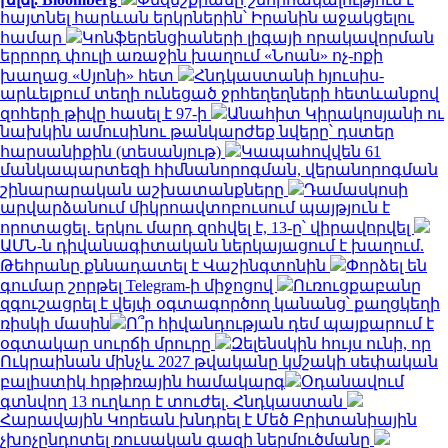
հայտնել հարևան երկրներին՝ Իրանին աջակցելու
համար
Կոնֆերենցիաների լիգայի որակավորման
երրորդ փուլի առաջին խաղում «Նոան» ոչ-ոքի
խաղաց «Սյոնի» հետ
Հնդկաստանի հյուսիս-
արևելքում տեղի ունեցած ջրհեղեղների հետևանքով
զոհերի թիվը հասել է 97-ի
Անահիտ Կիրակոսյանի ու
նախկին ամուսինու թանկարժեք նվերը՝ դստեր
հարսանիքին (տեսանյութ)
Կապահովվեն 61
մանկապարտեզի հիմնանորոգման, վերանորոգման
շինարարական աշխատանքները
Դամասկոսի
արվարձանում միկրոավտոբուսում պայթյուն է
որոտացել․ երկու մարդ զոհվել է, 13-ը՝ վիրավորվել
ԱՄՆ-ն դիվանագիտական ներկայացում է խաղում.
Թեհրանը քննադատել է Վաշինգտոնին
Փորձել են
գումար շորթել Telegram-ի միջոցով
Ուռուցքաբանը
զգուշացրել է վեյփ օգտագործող կանանց՝ քաղցկեղի
ռիսկի մասին
Ո՞ր հիվանդության դեմ պայքարում է
օգտակար սուրճի մրուրը
Զելենսկին հույս ունի, որ
Ուկրաինան մինչև 2027 թվականը կմշակի սեփական
բալիստիկ հրթիռային համակարգ
Օդանավում
գտնվող 13 ուղևոր է տուժել. Հնդկաստան
Հարավային Կորեան խնդրել է Մեծ Բրիտանիային
չխոչընդոտել ռուսական գազի ներմուծմանը