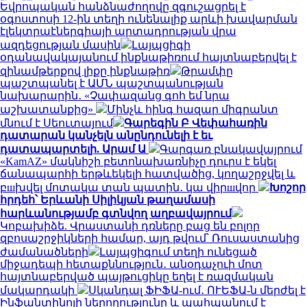
Եվրոպական հանձնաժողովը զգուշացրել է
օգոստոսի 12-ին տեղի ունենալիք արևի խավարման
էլեկտրաէներգիայի արտադրության վրա
ազդեցության մասին
Լայպցիգի
օդանավակայանում ինքնաթիռում հայտնաբերվել է
զինամթերքով լիքը ինքնաթիռ
Թրամփը
պաշտպանել է ԱՄՆ պաշտպանության
նախարարին․ «Չափազանց գոհ եմ նրա
աշխատանքից»
Մինչև հինգ հազար միգրանտ
մնում է Սեուտայում
Գարեգին Բ Վեփահառին
դատարան կանչելն անընդունելի է եւ
դատապարտելի. Արամ Ա
Գարգառ բնակավայրում
«KamAZ» մակնիշի բետոնախառնիչը դուրս է եկել
ճանապարհի երթևեկելի հատվածից, կողաշրջվել և
բшխվել մոտակա տան պատին․ կա վիրшվոր
Խոշոր
հրդեհ՝ Երևանի Սիլիկյան թաղամասի
հարևանությամբ գտնվող աղբավայրում
Կոբախիձե. Վրաստանի դռները բաց են բոլոր
զբոսաշրջիկների համար, այդ թվում՝ Ռուսաստանից
ժամանածների
Լայպցիգում տեղի ունեցած
միջադեպի հետաքննություն․ անօդաչուի մոտ
հայտնաբերված պայթուցիկը եղել է ռազմական
մակարդակի
Սկանդալ ՖԻՖԱ-ում․ ՈՒԵՖԱ-ն մերժել է
Ինֆանտինոյի ներողությունը և պահպանում է