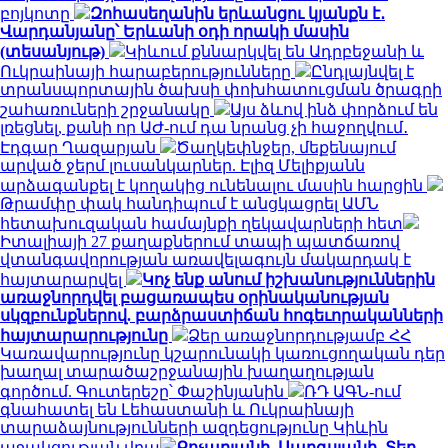
բոյկոտը
Զոհասեղանին երևանցու կյանքն է․
Վարդանյանը՝ Երևանի օդի որակի մասին
(տեսանյութ)
Կիևում քննարկվել են Ադրբեջանի և
Ուկրաինայի հարաբերությունները
Ընդլայնվել է
տրանսպորտային ծախսի փոխհատուցման ծրագրի
շահառուների շրջանակը
Այս ձևով ինձ փորձում են
լռեցնել, քանի որ ԱԺ-ում դա նրանց չի հաջողվում․
Էդգար Ղազարյան
Ծաղկեփնջեր, մեքենայում
արված ջերմ լուսանկարներ. Էլիզ Մելիքյանն
արձագանքել է կողակից ունենալու մասին հարցին
Թրամփը փակ հանդիպում է անցկացրել ԱՄՆ
հետախուզական համայնքի ղեկավարների հետ
Իտալիայի 27 քաղաքներում տապի պատճառով
վտանգավորության առավելագույն մակարդակ է
հայտարարվել
Կոչ ենք անում իշխանություններին
առաջնորդվել բացառապես օրինականության
սկզբունքներով. բարձրաստիճան հոգեւորականների
հայտարարությունը
Ձեր առաջնորդությամբ ՀՀ
Կառավարությունը կշարունակի կառուցողական դեր
խաղալ տարածաշրջանային խաղաղության
գործում. Գուտերեշը՝ Փաշինյանին
ՌԴ ԱԳՆ-ում
գնահատել են Լեհաստանի և Ուկրաինայի
տարաձայնությունների ազդեցությունը Կիևին
աջակցության վրա
Քոչարյանի, Սարգսյանի, Տեր-