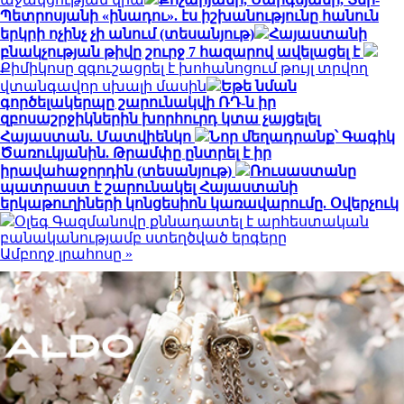
Պետրոսյանի «ինադու». էս իշխանությունը հանուն
երկրի ոչինչ չի անում (տեսանյութ)
Հայաստանի
բնակչության թիվը շուրջ 7 հազարով ավելացել է
Քիմիկոսը զգուշացրել է խոհանոցում թույլ տրվող
վտանգավոր սխալի մասին
Եթե նման
գործելակերպը շարունակվի ՌԴ-ն իր
զբոսաշրջիկներին խորհուրդ կտա չայցելել
Հայաստան. Մատվիենկո
Նոր մեղադրանք՝ Գագիկ
Ծառուկյանին. Թրամփը ընտրել է իր
իրավահաջորդին (տեսանյութ)
Ռուսաստանը
պատրաստ է շարունակել Հայաստանի
երկաթուղիների կոնցեսիոն կառավարումը. Օվերչուկ
Օլեգ Գազմանովը քննադատել է արհեստական
բանականությամբ ստեղծված երգերը
Ամբողջ լրահոսը »