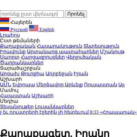
Հայերեն
Русский
English
Լրահոս
Ըստ թեմաների
Քաղաքական
Հասարակություն
Տնտեսություն
Իրավունք
Արտակարգ պատահարներ
Մշակույթ
Սպորտ
Հարցազրույցներ
Վերլուծական
Ծաղրանկարներ
Տարածաշրջան
Արցախ
Թուրքիա
Ադրբեջան
Իրան
Աշխարհ
ԱՄՆ
Եվրոպա
Մերձավոր Արևելք
Ռուսաստան
Այլ
Մամուլ
Հայաստան
Աշխարհ
Մեդիա
Տեսանյութեր
Լուսանկարներ
 դուստրերի էջերին չի հետեւում
8:33
«Հրապարակ»․ Ամեն
Քաղաքագետ. Իրանը