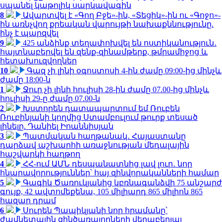
սպանել կաթոլիկ սարկավագին
8
Ավարտվել է «Գող Բջե»-ին, «Տեցիկ»-ին ու «Գոջո»-
ին առնչվող քրեական վարույթի նախաքննությունը.
ինչ է պարզվել
9
425 անձինք տեղափոխվել են ոստիկանություն․
հայտնաբերվել են զենք-զինամթերք, թմրամիջոց և
հետախուզվողներ
10
Գազ չի լինի օգոստոսի 4-ին ժամը 09:00-ից մինչև
ժամը 18:00-ն
1
Ջուր չի լինի հուլիսի 28-ին ժամը 07.00-ից մինչև
հուլիսի 29-ը ժամը 07.00-ն
2
Խստորեն դատապարտում եմ Ռուբեն
Ռուբինյանի կողմից Ստամբուլում թուրք տեսած
լինելը. Դանիել Իոաննիսյան
3
Պատմական հաղթանակ․ Հայաստանը
դարձավ աշխարհի առաջնության մեդալային
հաշվարկի հաղթող
4
ՀՀ-ում ԱՄՆ դեսպանատնից լավ լուր․ նոր
հնարավորություններ՝ հայ զինվորականների համար
5
Գագիկ Ծառուկյանից կբռնագանձվի 75 անշարժ
գույք, 42 ավտոմեքենա, 105 միլիարդ 865 միլիոն 865
հազար դրամ
6
Սուրեն Պապիկյանի նոր հրամանը՝
ժամկետային զինծառայողների վերաբերյալ