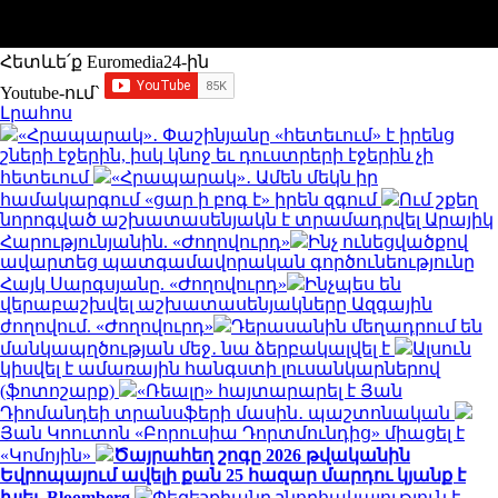
Հետևե՛ք Euromedia24-ին
Youtube-ում`
Լրահոս
«Հրապարակ»․ Փաշինյանը «հետեւում» է իրենց
շների էջերին, իսկ կնոջ եւ դուստրերի էջերին չի
հետեւում
«Հրապարակ»․ Ամեն մեկն իր
համակարգում «ցար ի բոգ է» իրեն զգում
Ում շքեղ
նորոգված աշխատասենյակն է տրամադրվել Արայիկ
Հարությունյանին. «Ժողովուրդ»
Ինչ ունեցվածքով
ավարտեց պատգամավորական գործունեությունը
Հայկ Սարգսյանը. «Ժողովուրդ»
Ինչպես են
վերաբաշխվել աշխատասենյակները Ազգային
ժողովում. «Ժողովուրդ»
Դերասանին մեղադրում են
մանկապղծության մեջ․ նա ձերբակալվել է
Ալսուն
կիսվել է ամառային հանգստի լուսանկարներով
(ֆոտոշարք)
«Ռեալը» հայտարարել է Յան
Դիոմանդեի տրանսֆերի մասին․ պաշտոնական
Յան Կոուտոն «Բորուսիա Դորտմունդից» միացել է
«Կոմոյին»
Ծայրահեղ շոգը 2026 թվականին
Եվրոպայում ավելի քան 25 հազար մարդու կյանք է
խլել. Bloomberg
Փեզեշքիանը շնորհակալություն է