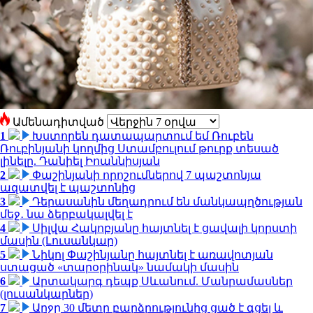
Ամենադիտված
1
Խստորեն դատապարտում եմ Ռուբեն
Ռուբինյանի կողմից Ստամբուլում թուրք տեսած
լինելը. Դանիել Իոաննիսյան
2
Փաշինյանի որոշումներով 7 պաշտոնյա
ազատվել է պաշտոնից
3
Դերասանին մեղադրում են մանկապղծության
մեջ․ նա ձերբակալվել է
4
Սիլվա Հակոբյանը հայտնել է ցավալի կորստի
մասին (Լուսանկար)
5
Նիկոլ Փաշինյանը հայտնել է առավոտյան
ստացած «տարօրինակ» նամակի մասին
6
Արտակարգ դեպք Սևանում. Մանրամասներ
(լուսանկարներ)
7
Արջը 30 մետր բարձրությունից ցած է գցել և