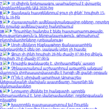
7
10 միլիոն երկրպագու պահանջում է վտարել
Արգենտինային ԱԱ-2026-ից
8
Տասնյակ հասցեներում ջուր չի լինի՝ հուլիսի 15-
ին և 16-ին
9
Հայաստանի ամենավտանգավոր օձերը. որտեղ
են դրանք ամենաշատը հանդիպում
10
Պուտինը հանդես է եկել հայտարարությամբ.
Խուզարկություն և ձերբակալություն․ թիրախում՝
ընդդիմադիրները (տեսանյութ)
1
Սոչի մեկնող ինքնաթիռը ճանապարհին
անցկացրել է մեկ օր, սակայն տեղ չի հասել
2
Ջուր չի լինի հուլիսի 28-ին ժամը 07.00-ից մինչև
հուլիսի 29-ը ժամը 07.00-ն
3
Ռուբլին թանկացել է․ փոխարժեքն՝ այսօր
4
Չինաստանում աշխարհում առաջին անգամ
մարդուն փոխպատվաստվել է խոզի մի քանի օրգան
5
Ո՞րն է սիրված արտիստ Արտաշես
Ալեքսանյանի մահվան պատճառը. հայտնի են
մանրամասներ
6
Նորայրը մեկնել էր հանգստի, արդեն
վերադառնում է. նոր մանրամասներ՝ ողբերգական
դեպքից
7
Խստորեն դատապարտում եմ Ռուբեն