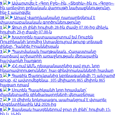
9
Ավարտվել է «Գող Բջե»-ին, «Տեցիկ»-ին ու «Գոջո»-
ին առնչվող քրեական վարույթի նախաքննությունը.
ինչ է պարզվել
10
Արամ Վարդևանյանը դադարեցնում է
փաստաբանական գործունեությունը
1
Ջուր չի լինի հուլիսի 28-ին ժամը 07.00-ից մինչև
հուլիսի 29-ը ժամը 07.00-ն
2
Խստորեն դատապարտում եմ Ռուբեն
Ռուբինյանի կողմից Ստամբուլում թուրք տեսած
լինելը. Դանիել Իոաննիսյան
3
Պատմական հաղթանակ․ Հայաստանը
դարձավ աշխարհի առաջնության մեդալային
հաշվարկի հաղթող
4
ՀՀ-ում ԱՄՆ դեսպանատնից լավ լուր․ նոր
հնարավորություններ՝ հայ զինվորականների համար
5
Գագիկ Ծառուկյանից կբռնագանձվի 75 անշարժ
գույք, 42 ավտոմեքենա, 105 միլիարդ 865 միլիոն 865
հազար դրամ
6
Սուրեն Պապիկյանի նոր հրամանը՝
ժամկետային զինծառայողների վերաբերյալ
7
10 միլիոն երկրպագու պահանջում է վտարել
Արգենտինային ԱԱ-2026-ից
8
Տասնյակ հասցեներում ջուր չի լինի՝ հուլիսի 15-
ին և 16-ին