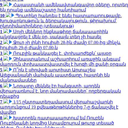
9
Հայաստանի ամենավտանգավոր օձերը. որտեղ
են դրանք ամենաշատը հանդիպում
10
Պուտինը հանդես է եկել հայտարարությամբ.
Խուզարկություն և ձերբակալություն․ թիրախում՝
ընդդիմադիրները (տեսանյութ)
1
Սոչի մեկնող ինքնաթիռը ճանապարհին
անցկացրել է մեկ օր, սակայն տեղ չի հասել
2
Ջուր չի լինի հուլիսի 28-ին ժամը 07.00-ից մինչև
հուլիսի 29-ը ժամը 07.00-ն
3
Ռուբլին թանկացել է․ փոխարժեքն՝ այսօր
4
Չինաստանում աշխարհում առաջին անգամ
մարդուն փոխպատվաստվել է խոզի մի քանի օրգան
5
Ո՞րն է սիրված արտիստ Արտաշես
Ալեքսանյանի մահվան պատճառը. հայտնի են
մանրամասներ
6
Նորայրը մեկնել էր հանգստի, արդեն
վերադառնում է. նոր մանրամասներ՝ ողբերգական
դեպքից
7
1/15 ընտրատեղամասում վերահաշվարկի
արդյունքում 19 քվեաթերթիկներից 7-ը ճանաչվել է
վավեր
8
Խստորեն դատապարտում եմ Ռուբեն
Ռուբինյանի կողմից Ստամբուլում թուրք տեսած