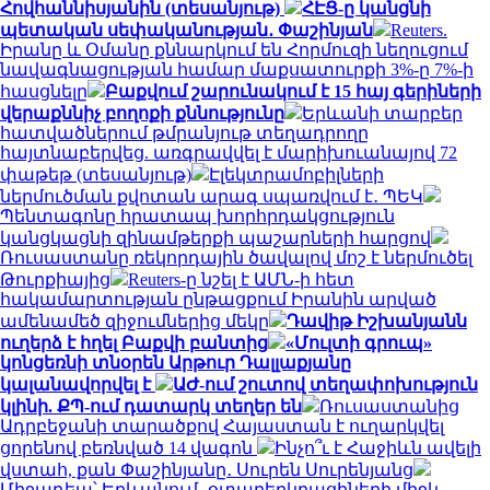
Հովհաննիսյանին (տեսանյութ)
ՀԷՑ-ը կանցնի
պետական սեփականության․ Փաշինյան
Reuters.
Իրանը և Օմանը քննարկում են Հորմուզի նեղուցում
նավագնացության համար մաքսատուրքի 3%-ը 7%-ի
հասցնելը
Բաքվում շարունակում է 15 հայ գերիների
վերաքննիչ բողոքի քննությունը
Երևանի տարբեր
հատվածներում թմրանյութ տեղադրողը
հայտնաբերվեց. առգրավվել է մարիխուանայով 72
փաթեթ (տեսանյութ)
Էլեկտրամոբիլների
ներմուծման քվոտան արագ սպառվում է․ ՊԵԿ
Պենտագոնը հրատապ խորհրդակցություն
կանցկացնի զինամթերքի պաշարների հարցով
Ռուսաստանը ռեկորդային ծավալով մոշ է ներմուծել
Թուրքիայից
Reuters-ը նշել է ԱՄՆ-ի հետ
հակամարտության ընթացքում Իրանին արված
ամենամեծ զիջումներից մեկը
Դավիթ Իշխանյանն
ուղերձ է հղել Բաքվի բանտից
«Մուլտի գրուպ»
կոնցեռնի տնօրեն Արթուր Դալլաքյանը
կալանավորվել է
ԱԺ-ում շուտով տեղափոխություն
կլինի. ՔՊ-ում դատարկ տեղեր են
Ռուսաստանից
Ադրբեջանի տարածքով Հայաստան է ուղարկվել
ցորենով բեռնված 14 վագոն
Ինչո՞ւ է Հաջիևն ավելի
վստահ, քան Փաշինյանը․ Սուրեն Սուրենյանց
Միջադեպ՝ Երևանում․ օտարերկրացիների միջև