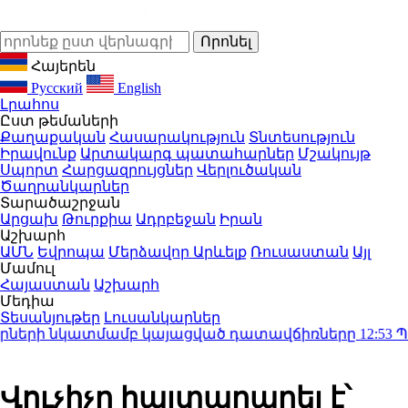
Հայերեն
Русский
English
Լրահոս
Ըստ թեմաների
Քաղաքական
Հասարակություն
Տնտեսություն
Իրավունք
Արտակարգ պատահարներ
Մշակույթ
Սպորտ
Հարցազրույցներ
Վերլուծական
Ծաղրանկարներ
Տարածաշրջան
Արցախ
Թուրքիա
Ադրբեջան
Իրան
Աշխարհ
ԱՄՆ
Եվրոպա
Մերձավոր Արևելք
Ռուսաստան
Այլ
Մամուլ
Հայաստան
Աշխարհ
Մեդիա
Տեսանյութեր
Լուսանկարներ
երի նկատմամբ կայացված դատավճիռները
12:53
Պահան
Վուչիչը հայտարարել է՝