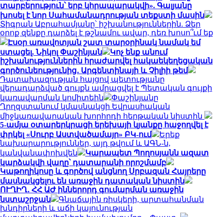
տարբերություն՝ երբ կհրապարակվի». Գալյանը
խոսել է նոր Սահամանադրության տեքստի մասին
Տիգրան Աբրահամյանը՝ իշխանություններին. Ձեր
օրոք զենքը դարձել է թշնամու ավար, դեռ խոսո՞ւմ եք
Էսօր առավոտյան շատ տարօրինակ նամակ եմ
ստացել. Նիկոլ Փաշինյան
Կոչ ենք անում
իշխանություններին հրաժարվել հակաեկեղեցական
գործունեությունից․ Արգենտինայի և Չիլիի թեմ
Դատախազության հայցով պետությանը
վերադարձված գույքն ամրացվել է Պետական գույքի
կառավարման կոմիտեին
Փաշինյանը
Ղրղզստանում կմասնակցի Եվրասիական
միջկառավարական խորհրդի հերթական նիստին
5-ամյա օտարերկրացի երեխայի կյանքը հաջողվել է
փրկել «Սուրբ Աստվածամայր» ԲԿ-ում
Երեք
նախարարություններ, այդ թվում և ԱԳՆ-ն,
կանվանափոխվեն
Կարապետ Պողոսյանն ազատ
կարձակվի վաղը՝ դատարանի որոշմամբ
Կաթողիկոսը և գործով անցնող Սրբազան Հայրերը
մասնակցելու են առաջին դատական նիստին
ՈՒՂԻՂ․ ՀՀ ԱԺ իններորդ գումարման առաջին
նստաշրջան
Գնաճային ռիսկերի, արտահանման
խնդիրների և աճի կայունության