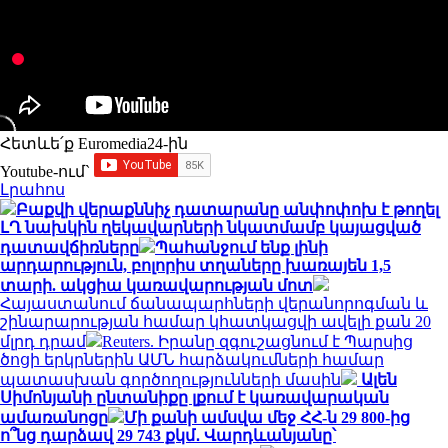
Հետևե՛ք Euromedia24-ին
Youtube-ում`
Լրահոս
Բաքվի վերաքննիչ դատարանը անփոփոխ է թողել
ԼՂ նախկին ղեկավարների նկատմամբ կայացված
դատավճիռները
Պահանջում ենք լինի
արդարություն, բոլորիս տղաները խառայեն 1,5
տարի. ակցիա կառավարության մոտ
Հայաստանում ճանապարհների վերանորոգման և
շինարարության համար կհատկացվի ավելի քան 20
մլրդ դրամ
Reuters. Իրանը զգուշացնում է Պարսից
ծոցի երկրներին ԱՄՆ հարձակումների համար
պատասխան գործողությունների մասին
Ալեն
Սիմոնյանի ընտանիքը լքում է կառավարական
ամառանոցը
Մի քանի ամսվա մեջ ՀՀ-ն 29 800-ից
ո՞նց դարձավ 29 743 քկմ․ Վարդևանյանը՝