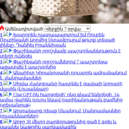
Ամենադիտված
1
Խստորեն դատապարտում եմ Ռուբեն
Ռուբինյանի կողմից Ստամբուլում թուրք տեսած
լինելը. Դանիել Իոաննիսյան
2
Փաշինյանի որոշմամբ պաշտոնանկություն է
տեղի ունեցել
3
Փաշինյանի որոշումներով 7 պաշտոնյա
ազատվել է պաշտոնից
4
Անահիտ Կիրակոսյանի դուստրն ամուսնանում
է. մանրամասներ
5
Սիլվա Հակոբյանը հայտնել է ցավալի կորստի
մասին (Լուսանկար)
6
Chat GPT-ին հարցրեցի՝ ոնց գնամ եկեղեցի. 14-
ամյա Վահեն դուրս եկավ ոստիկանության բաժնից
(տեսանյութ)
7
Արտակարգ դեպք Սևանում. Մանրամասներ
(լուսանկարներ)
8
Արջը 30 մետր բարձրությունից ցած է գցել և
սպանել կաթոլիկ սարկավագին