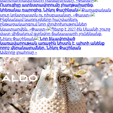
մարտահրավերների համախումբը. «Փաստ»
Ուսուցիչը ատեստավորումը չհաղթահարեց,
կհեռանա դպրոցից. Նիկոլ Փաշինյան
Քաղաքական
սուր կոնտրաստն ու դիսբալանսը. «Փաստ»
Ինքնակամ կառույցները հաշվառելու
ընթացակարգում նոր փոփոխություններ
կկատարվեն. «Փաստ»
Պետք է 2027-ին Սևանի շուրջ
վատ վիճակում գտնվող ճանապարհ չունենանք.
Նիկոլ Փաշինյան
Նոր ձևավորված
կառավարության առաջին նիստն է, պիտի անենք
որոշ վերանայումներ․ Նիկոլ Փաշինյան
Ամբողջ լրահոսը »