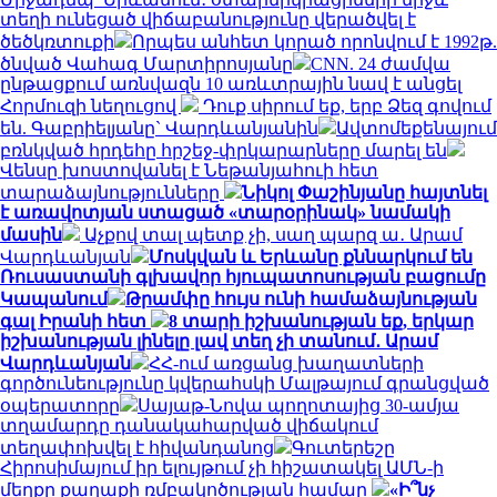
տեղի ունեցած վիճաբանությունը վերածվել է
ծեծկռտուքի
Որպես անհետ կորած որոնվում է 1992թ.
ծնված Վահագ Մարտիրոսյանը
CNN. 24 ժամվա
ընթացքում առնվազն 10 առևտրային նավ է անցել
Հորմուզի նեղուցով
Դուք սիրում եք, երբ Ձեզ գովում
են. Գաբրիելյանը` Վարդևանյանին
Ավտոմեքենայում
բռնկված հրդեհը հրշեջ-փրկարարները մարել են
Վենսը խոստովանել է Նեթանյահուի հետ
տարաձայնությունները
Նիկոլ Փաշինյանը հայտնել
է առավոտյան ստացած «տարօրինակ» նամակի
մասին
Աչքով տալ պետք չի, սաղ պարզ ա․ Արամ
Վարդևանյան
Մոսկվան և Երևանը քննարկում են
Ռուսաստանի գլխավոր հյուպատոսության բացումը
Կապանում
Թրամփը հույս ունի համաձայնության
գալ Իրանի հետ
8 տարի իշխանության եք, երկար
իշխանության լինելը լավ տեղ չի տանում․ Արամ
Վարդևանյան
ՀՀ-ում առցանց խաղատների
գործունեությունը կվերահսկի Մալթայում գրանցված
օպերատորը
Սայաթ-Նովա պողոտայից 30-ամյա
տղամարդը դանակահարված վիճակում
տեղափոխվել է հիվանդանոց
Գուտերեշը
Հիրոսիմայում իր ելույթում չի հիշատակել ԱՄՆ-ի
մեղքը քաղաքի ռմբակոծության համար
«Ի՞նչ