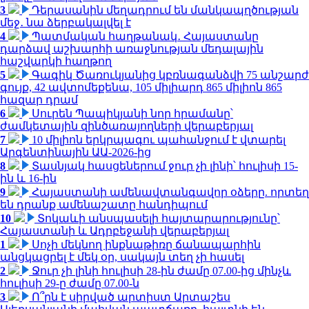
3
Դերասանին մեղադրում են մանկապղծության
մեջ․ նա ձերբակալվել է
4
Պատմական հաղթանակ․ Հայաստանը
դարձավ աշխարհի առաջնության մեդալային
հաշվարկի հաղթող
5
Գագիկ Ծառուկյանից կբռնագանձվի 75 անշարժ
գույք, 42 ավտոմեքենա, 105 միլիարդ 865 միլիոն 865
հազար դրամ
6
Սուրեն Պապիկյանի նոր հրամանը՝
ժամկետային զինծառայողների վերաբերյալ
7
10 միլիոն երկրպագու պահանջում է վտարել
Արգենտինային ԱԱ-2026-ից
8
Տասնյակ հասցեներում ջուր չի լինի՝ հուլիսի 15-
ին և 16-ին
9
Հայաստանի ամենավտանգավոր օձերը. որտեղ
են դրանք ամենաշատը հանդիպում
10
Տոկաևի անսպասելի հայտարարությունը՝
Հայաստանի և Ադրբեջանի վերաբերյալ
1
Սոչի մեկնող ինքնաթիռը ճանապարհին
անցկացրել է մեկ օր, սակայն տեղ չի հասել
2
Ջուր չի լինի հուլիսի 28-ին ժամը 07.00-ից մինչև
հուլիսի 29-ը ժամը 07.00-ն
3
Ո՞րն է սիրված արտիստ Արտաշես