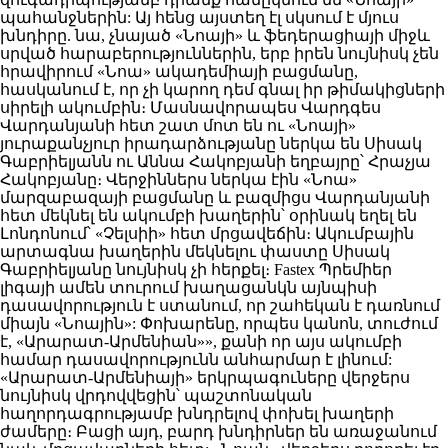
պահանջներին: Այ հենց այստեղ էլ սկսում է մյուս
խնդիրը. նա, չնայած «Նոայի» և ֆեդերացիայի միջև
սրված հարաբերություններին, երբ իրեն նույնիսկ չեն
հրավիրում «Նոա» ակադեմիայի բացմանը,
հասկանում է, որ չի կարող դեմ գնալ իր թիմակիցների
սիրելի ակումբին։ Մասնավորապես Վարդգես
Վարդանյանի հետ շատ մոտ են ու «Նոայի»
յուրաքանչյուր իրադարձությանը ներկա են Սիսակ
Գաբրիելյանն ու Աննա Հակոբյանի եղբայրը՝ Հրաչյա
Հակոբյանը։ Վերջիններս ներկա էին «Նոա»
մարզաբազայի բացմանը և բազմիցս Վարդանյանի
հետ մեկնել են ակումբի խաղերին՝ օրինակ եղել են
Լոնդոնում՝ «Չելսիի» հետ մրցավեճին։ Ակումբային
արտագնա խաղերին մեկնելու փաստը Սիսակ
Գաբրիելյանը նույնիսկ չի հերքել։ Fastex Պրեմիեր
լիգայի ամեն տուրում խաղացանկն այնպիսի
դասավորություն է ստանում, որ շահեկան է դառնում
միայն «Նոային»: Փոխարենը, որպես կանոն, տուժում
է, «Արարատ-Արմենիան»», քանի որ այս ակումբի
համար դասավորությունն անհարմար է լինում:
«Արարատ-Արմենիայի» երկրպագուները վերջերս
նույնիսկ վրդովվեցին՝ պաշտոնական
հաղորդագրությամբ խնդրելով փոխել խաղերի
ժամերը։ Բացի այդ, բարդ խնդիրներ են առաջանում