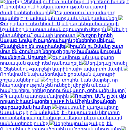
Վուչիչը Զելենսկու հետ հանդիպումից հետո խոսել է
Ուկրաինայում հակամարտության ավարտի
ժամկետների մասին
Բելառուսում տղամարդը
սպանել է 10 ամսական աղջկան. Մանրամասներ
Փողը գետի պես կհոսի. Այս երեք կենդանակերպի
նշանները կհարստանան օգոստոսի վերջին
Մեսիի
ընտանիքում՝ ցավալի կորուստ
Խոշոր հրդեհ
Սայաթ Նովայի բարձրահարկ շենքերից մեկում.
Բնակիչներ են տարհանվել
Իրանն ու Օմանը շատ
մոտ են Հորմուզի նեղուցի շուրջ համաձայնության
հասնելուն․ Արաղչի
Եվրամիության պայքարը
ռուսական գազի դեմ դանդաղել է
Մեդվեդևը խոսել
է Զելենսկու «գարշելի կարիերայի» ավարտի մասին
Որոնվում է նախաձեռնված քրեական վարույթի
շրջանակներում
Հիշեք, տիկին․ կան մայրեր, որ
հնարավորություն չեն ունեցել վերջին անգամ
համբուրելու իրենց որդու ճակատը. զոհվածի մայրը՝
ՔՊ-ական պատգամավորին
Ռուբիո․ ԱՄՆ-ը 201 մլն
դոլար է հատկացրել TRIPP-ի և Միջին միջանցքի
զարգացման համար
Վրաստանի վարչապետը
Սաակաշվիլուն անվանել է «խայտառակ կեղտոտ
օտարերկրյա գործակալ» և մեղադրել պատերազմ
սանձազերծելու մեջ
Սերբիայում աջակցել են
Ուկրաինայի տարածքային ամբողջականությանը