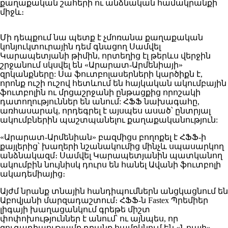
քաղաքական շահերի ու անձնական համակրանքի
միջև։
Մի դեպքում նա պետք է չմոռանա քաղաքական
կոնյուկտուրային դեմ գնացող Սամվել
Կարապետյանի թիմին, որտեղից էլ թերևս վերջին
շրջանում սկսվել են «Արարատ-Արմենիայի»
զրկանքները: Սա ֆուտբոլասերների կարծիքն է,
որոնք ուշի ուշով հետևում են հայկական ակումբային
ֆուտբոլին ու մրցաշրջանի ընթացքից որոշակի
դատողություններ են անում: ՀՖՖ նախագահը,
առհասարակ, որդեգրել է այսպես ասած՝ ընտրյալ
ակումբներին պաշտպանելու քաղաքականություն:
«Արարատ-Արմենիան» բազմիցս բողոքել է ՀՖՖ-ի
քայլերից՝ խաղերի նշանակումից մինչև սպասարկող
անձնակազմ։ Սամվել Կարապետյանին պատկանող
ակումբին նույնիսկ դուրս են հանել Ավանի ֆուտբոլի
ակադեմիայից։
Այժմ նրանք տնային հանդիպումներն անցկացնում են
Աբովյանի մարզադաշտում։ ՀՖՖ-ն Fastex Պրեմիեր
լիգայի խաղացանկում գրեթե միշտ
փոփոխություններ է անում՝ ու այնպես, որ
զուգադիպությամբ դրանք համըկնում են «Նոայի»