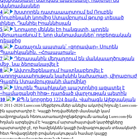
Ալեքսանյանի մահվան պատճառը. հայտնի են
մանրամասներ
4
Խստորեն դատապարտում եմ Ռուբեն
Ռուբինյանի կողմից Ստամբուլում թուրք տեսած
լինելը. Դանիել Իոաննիսյան
5
Նորայրը մեկնել էր հանգստի, արդեն
վերադառնում է. նոր մանրամասներ՝ ողբերգական
դեպքից
6
Շառաչուն ապտակ՝ «զորավար» Սուրեն
Պապիկյանին․ «Հրապարակ»
7
Դերասանին մեղադրում են մանկապղծության
մեջ․ նա ձերբակալվել է
8
Ավտոմեքենայում հայտնաբերվել է
առողջապահության նախկին նախարար, վիրաբույժ
Գագիկ Ստամբուլցյանի մարմինը
9
Սուրեն Պապիկյանը պաշտոնից ազատել է
«համացանցի հիթ» դարձած վարչության պետին
10
ՔՊ-ն կորցրեց 1224 ձայն. Վահագն Ալեքսանյան
© 2011-2026 Lurer.com Մեջբերումներ անելիս ակտիվ հղումը Lurer.com-
ին պարտադիր է: Կայքի հոդվածների մասնակի կամ
ամբողջական հեռուստառադիոընթերցումն առանց Lurer.com-ին
հղման արգելվում է:Կայքում արտահայտված կարծիքները
պարտադիր չէ, որ համընկնեն կայքի խմբագրության տեսակետի
հետ:Գովազդների բովանդակության համար կայքը
պատասխանատվություն չի կրում: