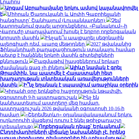
Լրահոս
Արգամ Աբրահամյանը երկու ամսով կալանավորվել
է
Միհրան Ծառուկյանի և Արփի Գաբրիելյանի
հանգիստը՝ Շանհայում (Լուսանկարներ)
Չեմ
կարողանում զսպել արցունքներս. «Բանակում»-ի
Վարուժը տաղավարում խոսել է եղբոր ողբերգական
կորստի մասին
Ինչպե՞ս պայքարել սեզոնային
ալերգիայի դեմ. պարզ մեթոդներ
2027 թվականից
Ֆինլանդիայի քաղաքացիություն ստանալու համար
պետք է հանձնել երկրի մասին գիտելիքների
քննություն
Բազմաթիվ հասցեներում երկար
ժամանակ գազ չի լինելու
Ալիևը նամակ է գրել
Թրամփին․ նա պատմել է Հայաստանի հետ
խաղաղության տնտեսական առավելությունների
մասին
Ի՞նչ եղանակ է սպասվում առաջիկա օրերին
Կիրակի օրը երկնքից հաջողություն կթափվի․
օգոստոսի 9-ի աստղագուշակ
Ինչ են
կանխատեսում աստղերը մեզ համար.
աստղագուշակ 2026 թվականի օգոստոսի 10-16-ի
համար
«Շերեմետևո» օդանավակայանում երկու
ուղևորուհի վազելով դուրս է եկել թռիչքադաշտ
(տեսանյութ)
Ողբերգական դեպք՝ Երևանում
Ընդդիմադիրների վիճակը նախանձելի չէ. իրենց
առաջ փորձառու դեմագոգներ են (տեսանյութ)