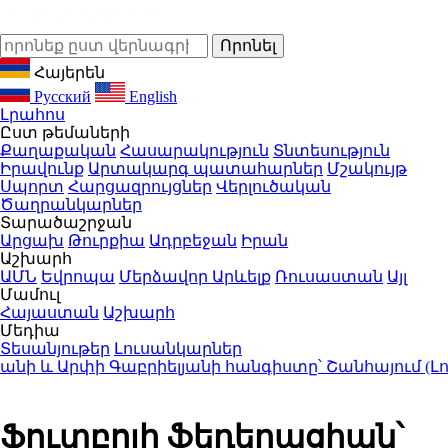
Հայերեն
Русский
English
Լրահոս
Ըստ թեմաների
Քաղաքական
Հասարակություն
Տնտեսություն
Իրավունք
Արտակարգ պատահարներ
Մշակույթ
Սպորտ
Հարցազրույցներ
Վերլուծական
Ծաղրանկարներ
Տարածաշրջան
Արցախ
Թուրքիա
Ադրբեջան
Իրան
Աշխարհ
ԱՄՆ
Եվրոպա
Մերձավոր Արևելք
Ռուսաստան
Այլ
Մամուլ
Հայաստան
Աշխարհ
Մեդիա
Տեսանյութեր
Լուսանկարներ
և Արփի Գաբրիելյանի հանգիստը՝ Շանհայում (Լուսա
Ֆուտբոլի ֆեդերացիան՝