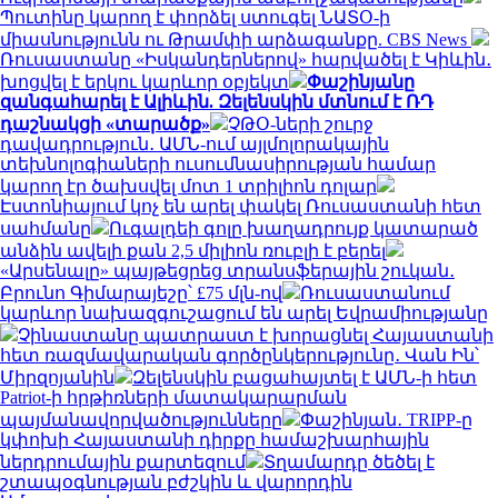
Պուտինը կարող է փորձել ստուգել ՆԱՏՕ-ի
միասնությունն ու Թրամփի արձագանքը. CBS News
Ռուսաստանը «Իսկանդերներով» հարվածել է Կիևին․
խոցվել է երկու կարևոր օբյեկտ
Փաշինյանը
զանգահարել է Ալիևին. Զելենսկին մտնում է ՌԴ
դաշնակցի «տարածք»
ՉԹՕ-ների շուրջ
դավադրություն․ ԱՄՆ-ում այլմոլորակային
տեխնոլոգիաների ուսումնասիրության համար
կարող էր ծախսվել մոտ 1 տրիլիոն դոլար
Էստոնիայում կոչ են արել փակել Ռուսաստանի հետ
սահմանը
Ուգալդեի գոլը խաղադրույք կատարած
անձին ավելի քան 2,5 միլիոն ռուբլի է բերել
«Արսենալը» պայթեցրեց տրանսֆերային շուկան․
Բրունո Գիմարայեշը՝ £75 մլն-ով
Ռուսաստանում
կարևոր նախազգուշացում են արել Եվրամիությանը
Չինաստանը պատրաստ է խորացնել Հայաստանի
հետ ռազմավարական գործընկերությունը․ Վան Ին՝
Միրզոյանին
Զելենսկին բացահայտել է ԱՄՆ-ի հետ
Patriot-ի հրթիռների մատակարարման
պայմանավորվածությունները
Փաշինյան․ TRIPP-ը
կփոխի Հայաստանի դիրքը համաշխարհային
ներդրումային քարտեզում
Տղամարդը ծեծել է
շտապօգնության բժշկին և վարորդին