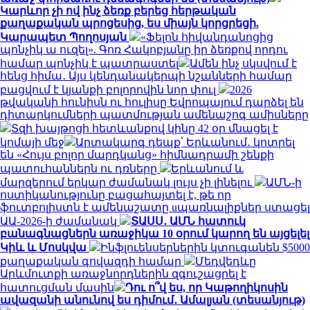
Կարևոր չի ով ինչ ձեռք բերեց հերթական
քաղաքական պրոցեսից, ես միայն կորցրեցի.
Կարապետ Պողոսյան
«Ֆելոն հիվանդանոցից
պոնչիկ ա ուզել». Գոռ Հակոբյանը իր ձեռքով որդու
համար պոնչիկ է պատրաստել
Ամեն ինչ սկսվում է
հենց հիմա․ Այս կենդանակերպի նշանների համար
բացվում է կյանքի բոլորովին նոր փուլ
2026
թվականի հունիսն ու հուլիսը Եվրոպայում դարձել են
դիտարկումների պատմության ամենաշոգ ամիսները
Տզի խայթոցի հետևանքով կինը 42 օր մնացել է
կոմայի մեջ
Արտակարգ դեպք՝ Երևանում․ կոտրել
են «Հույս բոլոր մարդկանց» հիմնադրամի շենքի
պատուհաններն ու դռները
Երևանում և
մարզերում երկար ժամանակ լույս չի լինելու
ԱՄՆ-ի
ոստիկանությունը բացահայտել է, թե որ
ֆուտբոլիստն է ամենաշատը uպառնալիքներ ստացել
ԱԱ-2026-ի ժամանակ
ՏԱՍՍ․ ԱՄՆ հատուկ
բանագնացներն առաջիկա 10 օրում կարող են այցելել
Կիև և Մոսկվա
Ինֆլուենսերներին կտուգանեն $5000
քաղաքական գովազդի համար
Մեդվեդևը
Արևմուտքի առաջնորդներին զգուշացրել է
հատուցման մասին
Դու ո՞վ ես, որ Կաթողիկոսին
ավազանի անունով ես դիմում․ Ամալյան (տեսանյութ)