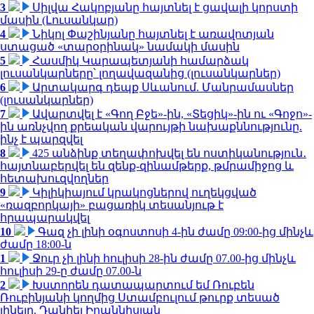
3
Սիլվա Հակոբյանը հայտնել է ցավալի կորստի
մասին (Լուսանկար)
4
Նիկոլ Փաշինյանը հայտնել է առավոտյան
ստացած «տարօրինակ» նամակի մասին
5
Հասմիկ Կարապետյանի համարձակ
լուսանկարները՝ լողավազանից (լուսանկարներ)
6
Արտակարգ դեպք Սևանում. Մանրամասներ
(լուսանկարներ)
7
Ավարտվել է «Գող Բջե»-ին, «Տեցիկ»-ին ու «Գոջո»-
ին առնչվող քրեական վարույթի նախաքննությունը.
ինչ է պարզվել
8
425 անձինք տեղափոխվել են ոստիկանություն․
հայտնաբերվել են զենք-զինամթերք, թմրամիջոց և
հետախուզվողներ
9
Կիլիկիայում կրակոցներով ուղեկցված
«ռազբորկայի» բացառիկ տեսանյութ է
հրապարակվել
10
Գազ չի լինի օգոստոսի 4-ին ժամը 09:00-ից մինչև
ժամը 18:00-ն
1
Ջուր չի լինի հուլիսի 28-ին ժամը 07.00-ից մինչև
հուլիսի 29-ը ժամը 07.00-ն
2
Խստորեն դատապարտում եմ Ռուբեն
Ռուբինյանի կողմից Ստամբուլում թուրք տեսած
լինելը. Դանիել Իոաննիսյան