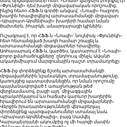
նաև մրցավարների հետ: «Նոան» վերջերս բողոքել էր
«Փյունիկի» դեմ խաղի մրցավարական որոշումից,
ինչից հետո ՀՖՖ-ն գործի անցավ՝ «Նոայի» հաջորդ
խաղին հրավիրվելով արտասահմանցի մրցավար։
«Արարատ-Արմենիայի» խաղերի համար նման
ծախսերն, իհարկե, անարդարացի կլինեին։
Ուշագրավ է, որ ՀՖՖ-ն «Նոայի»՝ նույնիսկ «Փյունիկի»
հետ հետաձգված խաղի համար շռայլել և
արտասահմանցի մրցավարներ հրավիրել։
Առհասարակ ՀՖՖ-ն, կարծես, կատարում է «Նոայի»
բոլոր քմահաճույքները՝ ընդհուպ մինչև Ավանի
ակադեմիայում մարզումային դաշտ տրամադրելը։
ՀՖՖ-ից փորձեցինք ճշտել արտասահմանցի
մրցավարներին նշանակելու տրամաբանությունը,
կառույցից պատասխանեցին, որ նման որոշումը
պայմանավորված է առաջնության թեժ
վերջնամասով, բացի այդ՝ միջազգային
պրակտիկայում ևս հաճախ կարևոր խաղերին
հրավիրում են արտասահմանցի մրցավարների։
Վերջին իրադարձությունների վերաբերյալ
փորձեցինք պարզաբանումներ ստանալ նաև
«Արարատ-Արմենիայից», բայց Սամվել
Կարապետյանի ակումբից ոչ մի հարցի մասին
մեկնաբանություն չտվեցին։