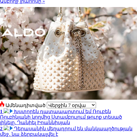
Ամբողջ լրահոսը »
Ամենադիտված
1
Խստորեն դատապարտում եմ Ռուբեն
Ռուբինյանի կողմից Ստամբուլում թուրք տեսած
լինելը. Դանիել Իոաննիսյան
2
Դերասանին մեղադրում են մանկապղծության
մեջ․ նա ձերբակալվել է