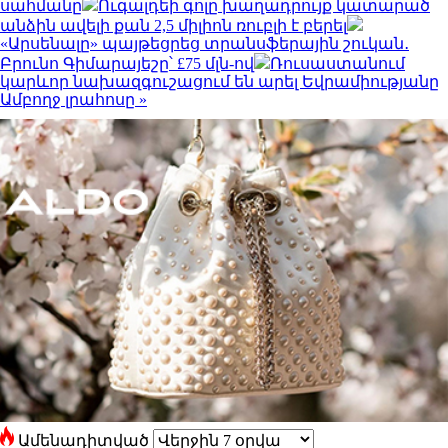
սահմանը
Ուգալդեի գոլը խաղադրույք կատարած
անձին ավելի քան 2,5 միլիոն ռուբլի է բերել
«Արսենալը» պայթեցրեց տրանսֆերային շուկան․
Բրունո Գիմարայեշը՝ £75 մլն-ով
Ռուսաստանում
կարևոր նախազգուշացում են արել Եվրամիությանը
Ամբողջ լրահոսը »
Ամենադիտված