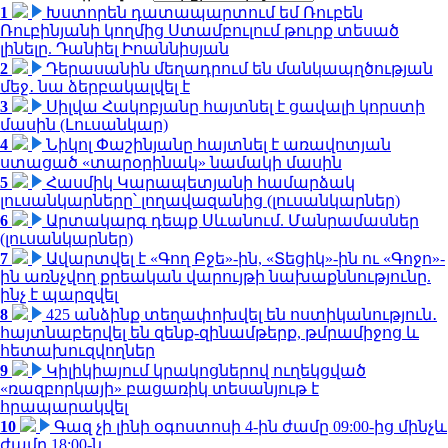
1
Խստորեն դատապարտում եմ Ռուբեն
Ռուբինյանի կողմից Ստամբուլում թուրք տեսած
լինելը. Դանիել Իոաննիսյան
2
Դերասանին մեղադրում են մանկապղծության
մեջ․ նա ձերբակալվել է
3
Սիլվա Հակոբյանը հայտնել է ցավալի կորստի
մասին (Լուսանկար)
4
Նիկոլ Փաշինյանը հայտնել է առավոտյան
ստացած «տարօրինակ» նամակի մասին
5
Հասմիկ Կարապետյանի համարձակ
լուսանկարները՝ լողավազանից (լուսանկարներ)
6
Արտակարգ դեպք Սևանում. Մանրամասներ
(լուսանկարներ)
7
Ավարտվել է «Գող Բջե»-ին, «Տեցիկ»-ին ու «Գոջո»-
ին առնչվող քրեական վարույթի նախաքննությունը.
ինչ է պարզվել
8
425 անձինք տեղափոխվել են ոստիկանություն․
հայտնաբերվել են զենք-զինամթերք, թմրամիջոց և
հետախուզվողներ
9
Կիլիկիայում կրակոցներով ուղեկցված
«ռազբորկայի» բացառիկ տեսանյութ է
հրապարակվել
10
Գազ չի լինի օգոստոսի 4-ին ժամը 09:00-ից մինչև
ժամը 18:00-ն