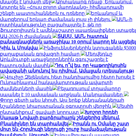
մնացել է կոմայի մեջ
Արտակարգ դեպք՝ Երևանում․
կոտրել են «Հույս բոլոր մարդկանց» հիմնադրամի
շենքի պատուհաններն ու դռները
Երևանում և
մարզերում երկար ժամանակ լույս չի լինելու
ԱՄՆ-ի
ոստիկանությունը բացահայտել է, թե որ
ֆուտբոլիստն է ամենաշատը uպառնալիքներ ստացել
ԱԱ-2026-ի ժամանակ
ՏԱՍՍ․ ԱՄՆ հատուկ
բանագնացներն առաջիկա 10 օրում կարող են այցելել
Կիև և Մոսկվա
Ինֆլուենսերներին կտուգանեն $5000
քաղաքական գովազդի համար
Մեդվեդևը
Արևմուտքի առաջնորդներին զգուշացրել է
հատուցման մասին
Դու ո՞վ ես, որ Կաթողիկոսին
ավազանի անունով ես դիմում․ Ամալյան (տեսանյութ)
Վուչիչը Զելենսկու հետ հանդիպումից հետո խոսել է
Ուկրաինայում հակամարտության ավարտի
ժամկետների մասին
Բելառուսում տղամարդը
սպանել է 10 ամսական աղջկան. Մանրամասներ
Փողը գետի պես կհոսի. Այս երեք կենդանակերպի
նշանները կհարստանան օգոստոսի վերջին
Մեսիի
ընտանիքում՝ ցավալի կորուստ
Խոշոր հրդեհ
Սայաթ Նովայի բարձրահարկ շենքերից մեկում.
Բնակիչներ են տարհանվել
Իրանն ու Օմանը շատ
մոտ են Հորմուզի նեղուցի շուրջ համաձայնության
հասնելուն․ Արաղչի
Եվրամիության պայքարը