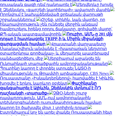
ռուսական գազի դեմ դանդաղել է
Մեդվեդևը խոսել
է Զելենսկու «գարշելի կարիերայի» ավարտի մասին
Որոնվում է նախաձեռնված քրեական վարույթի
շրջանակներում
Հիշեք, տիկին․ կան մայրեր, որ
հնարավորություն չեն ունեցել վերջին անգամ
համբուրելու իրենց որդու ճակատը. զոհվածի մայրը՝
ՔՊ-ական պատգամավորին
Ռուբիո․ ԱՄՆ-ը 201 մլն
դոլար է հատկացրել TRIPP-ի և Միջին միջանցքի
զարգացման համար
Վրաստանի վարչապետը
Սաակաշվիլուն անվանել է «խայտառակ կեղտոտ
օտարերկրյա գործակալ» և մեղադրել պատերազմ
սանձազերծելու մեջ
Սերբիայում աջակցել են
Ուկրաինայի տարածքային ամբողջականությանը
Պուտինը կարող է փորձել ստուգել ՆԱՏՕ-ի
միասնությունն ու Թրամփի արձագանքը. CBS News
Ռուսաստանը «Իսկանդերներով» հարվածել է Կիևին․
խոցվել է երկու կարևոր օբյեկտ
Փաշինյանը
զանգահարել է Ալիևին. Զելենսկին մտնում է ՌԴ
դաշնակցի «տարածք»
ՉԹՕ-ների շուրջ
դավադրություն․ ԱՄՆ-ում այլմոլորակային
տեխնոլոգիաների ուսումնասիրության համար
կարող էր ծախսվել մոտ 1 տրիլիոն դոլար
Էստոնիայում կոչ են արել փակել Ռուսաստանի հետ