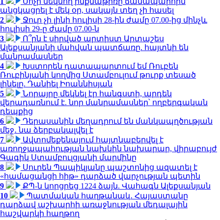
1
Սոչի մեկնող ինքնաթիռը ճանապարհին
անցկացրել է մեկ օր, սակայն տեղ չի հասել
2
Ջուր չի լինի հուլիսի 28-ին ժամը 07.00-ից մինչև
հուլիսի 29-ը ժամը 07.00-ն
3
Ո՞րն է սիրված արտիստ Արտաշես
Ալեքսանյանի մահվան պատճառը. հայտնի են
մանրամասներ
4
Խստորեն դատապարտում եմ Ռուբեն
Ռուբինյանի կողմից Ստամբուլում թուրք տեսած
լինելը. Դանիել Իոաննիսյան
5
Նորայրը մեկնել էր հանգստի, արդեն
վերադառնում է. նոր մանրամասներ՝ ողբերգական
դեպքից
6
Դերասանին մեղադրում են մանկապղծության
մեջ․ նա ձերբակալվել է
7
Ավտոմեքենայում հայտնաբերվել է
առողջապահության նախկին նախարար, վիրաբույժ
Գագիկ Ստամբուլցյանի մարմինը
8
Սուրեն Պապիկյանը պաշտոնից ազատել է
«համացանցի հիթ» դարձած վարչության պետին
9
ՔՊ-ն կորցրեց 1224 ձայն. Վահագն Ալեքսանյան
10
Պատմական հաղթանակ․ Հայաստանը
դարձավ աշխարհի առաջնության մեդալային
հաշվարկի հաղթող