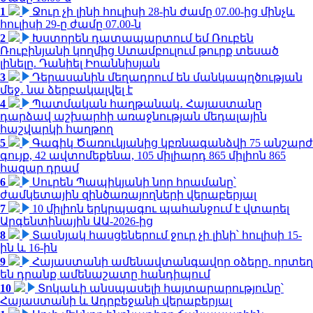
1
Ջուր չի լինի հուլիսի 28-ին ժամը 07.00-ից մինչև
հուլիսի 29-ը ժամը 07.00-ն
2
Խստորեն դատապարտում եմ Ռուբեն
Ռուբինյանի կողմից Ստամբուլում թուրք տեսած
լինելը. Դանիել Իոաննիսյան
3
Դերասանին մեղադրում են մանկապղծության
մեջ․ նա ձերբակալվել է
4
Պատմական հաղթանակ․ Հայաստանը
դարձավ աշխարհի առաջնության մեդալային
հաշվարկի հաղթող
5
Գագիկ Ծառուկյանից կբռնագանձվի 75 անշարժ
գույք, 42 ավտոմեքենա, 105 միլիարդ 865 միլիոն 865
հազար դրամ
6
Սուրեն Պապիկյանի նոր հրամանը՝
ժամկետային զինծառայողների վերաբերյալ
7
10 միլիոն երկրպագու պահանջում է վտարել
Արգենտինային ԱԱ-2026-ից
8
Տասնյակ հասցեներում ջուր չի լինի՝ հուլիսի 15-
ին և 16-ին
9
Հայաստանի ամենավտանգավոր օձերը. որտեղ
են դրանք ամենաշատը հանդիպում
10
Տոկաևի անսպասելի հայտարարությունը՝
Հայաստանի և Ադրբեջանի վերաբերյալ