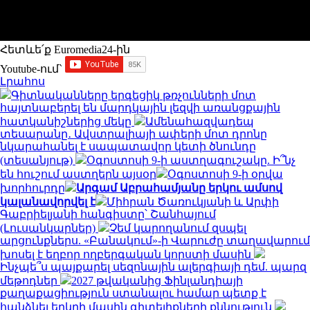
Հետևե՛ք Euromedia24-ին
Youtube-ում`
Լրահոս
Գիտնականները երգեցիկ թռչունների մոտ
հայտնաբերել են մարդկային լեզվի առանցքային
հատկանիշներից մեկը
Ամենահազվադեպ
տեսարանը․ Ավստրալիայի ափերի մոտ դրոնը
նկարահանել է սապատավոր կետի ծնունդը
(տեսանյութ)
Օգոստոսի 9-ի աստղագուշակը. Ի՞նչ
են հուշում աստղերն այսօր
Օգոստոսի 9-ի օրվա
խորհուրդը
Արգամ Աբրահամյանը երկու ամսով
կալանավորվել է
Միհրան Ծառուկյանի և Արփի
Գաբրիելյանի հանգիստը՝ Շանհայում
(Լուսանկարներ)
Չեմ կարողանում զսպել
արցունքներս. «Բանակում»-ի Վարուժը տաղավարում
խոսել է եղբոր ողբերգական կորստի մասին
Ինչպե՞ս պայքարել սեզոնային ալերգիայի դեմ. պարզ
մեթոդներ
2027 թվականից Ֆինլանդիայի
քաղաքացիություն ստանալու համար պետք է
հանձնել երկրի մասին գիտելիքների քննություն