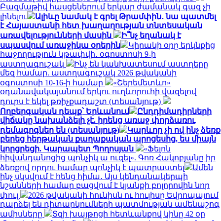
Բազմաթիվ հասցեներում երկար ժամանակ գազ չի
լինելու
Ալիևը նամակ է գրել Թրամփին․ նա պատմել
է Հայաստանի հետ խաղաղության տնտեսական
առավելությունների մասին
Ի՞նչ եղանակ է
սպասվում առաջիկա օրերին
Կիրակի օրը երկնքից
հաջողություն կթափվի․ օգոստոսի 9-ի
աստղագուշակ
Ինչ են կանխատեսում աստղերը
մեզ համար. աստղագուշակ 2026 թվականի
օգոստոսի 10-16-ի համար
«Շերեմետևո»
օդանավակայանում երկու ուղևորուհի վազելով
դուրս է եկել թռիչքադաշտ (տեսանյութ)
Ողբերգական դեպք՝ Երևանում
Ընդդիմադիրների
վիճակը նախանձելի չէ. իրենց առաջ փորձառու
դեմագոգներ են (տեսանյութ)
Կարևոր չի ով ինչ ձեռք
բերեց հերթական քաղաքական պրոցեսից, ես միայն
կորցրեցի. Կարապետ Պողոսյան
«Ֆելոն
հիվանդանոցից պոնչիկ ա ուզել». Գոռ Հակոբյանը իր
ձեռքով որդու համար պոնչիկ է պատրաստել
Ամեն
ինչ սկսվում է հենց հիմա․ Այս կենդանակերպի
նշանների համար բացվում է կյանքի բոլորովին նոր
փուլ
2026 թվականի հունիսն ու հուլիսը Եվրոպայում
դարձել են դիտարկումների պատմության ամենաշոգ
ամիսները
Տզի խայթոցի հետևանքով կինը 42 օր