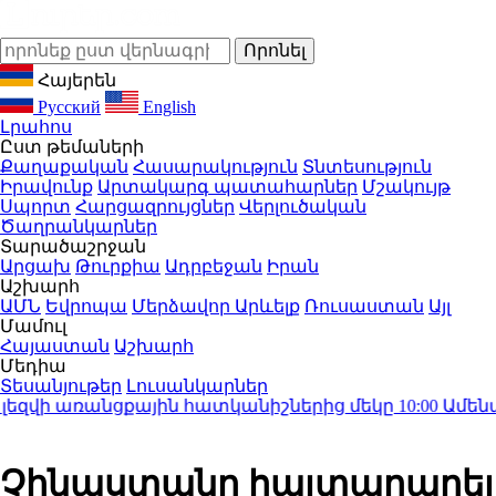
Հայերեն
Русский
English
Լրահոս
Ըստ թեմաների
Քաղաքական
Հասարակություն
Տնտեսություն
Իրավունք
Արտակարգ պատահարներ
Մշակույթ
Սպորտ
Հարցազրույցներ
Վերլուծական
Ծաղրանկարներ
Տարածաշրջան
Արցախ
Թուրքիա
Ադրբեջան
Իրան
Աշխարհ
ԱՄՆ
Եվրոպա
Մերձավոր Արևելք
Ռուսաստան
Այլ
Մամուլ
Հայաստան
Աշխարհ
Մեդիա
Տեսանյութեր
Լուսանկարներ
զվի առանցքային հատկանիշներից մեկը
10:00
Ամենահազ
Չինաստանը հայտարարել