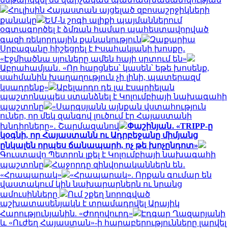
Հուլիսին Հայաստան այցելած զբոսաշրջիկների
քանակը
ԵՄ-ն շոգի ալիքի պայմաններում
օգտագործել է ձմռան համար պահեստավորված
գազի ռեկորդային քանակություն
Զաքարիա
Սրբազանը հիշեցրել է Իսահակյանի խոսքը․
«Էջմիածնա սյուները ամեն հայի սրտում են»
Աբրահամյան․ «Որ հարցնես՝ կասեն՝ եթե խոսենք,
սահմանին խաղաղություն չի լինի, պատերազմ
կսադրենք»
Աբելարդո դե լա Էսպրիելան
պաշտոնապես ստանձնել է Կոլումբիայի նախագահի
պաշտոնը
«Սարգսյանն այնքան վստահություն
ուներ, որ մեկ զանգով լուծում էր Հայաստանի
խնդիրները»․ Շարմազանով
Փաշինյան․ «TRIPP-ը
կօգնի, որ Հայաստանն ու Ադրբեջանը միմյանց
ընկալեն որպես ճանապարհ, ոչ թե խոչընդոտ»
Գուստավո Պետրոն լքել է Կոլումբիայի նախագահի
պաշտոնը
Հաջորդը զինվորականներն են․
«Հրապարակ»
«Հրապարակ». Որքան գումար են
վաստակում կին նախարարներն ու նրանց
ամուսինները
Ում շքեղ նորոգված
աշխատասենյակն է տրամադրվել Արայիկ
Հարությունյանին. «Ժողովուրդ»
Էդգար Ղազարյանի
և «Ուժեղ Հայաստան»-ի հարաբերությունները լարվել