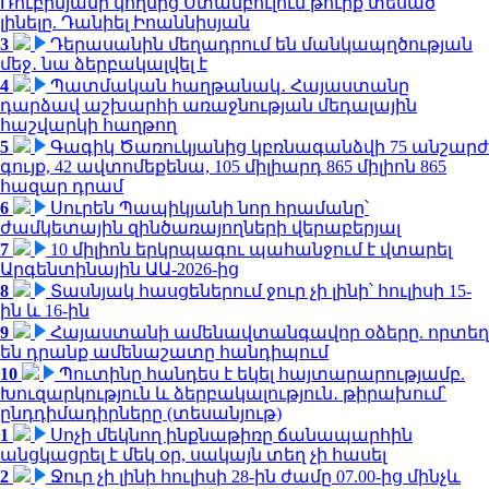
Ռուբինյանի կողմից Ստամբուլում թուրք տեսած
լինելը. Դանիել Իոաննիսյան
3
Դերասանին մեղադրում են մանկապղծության
մեջ․ նա ձերբակալվել է
4
Պատմական հաղթանակ․ Հայաստանը
դարձավ աշխարհի առաջնության մեդալային
հաշվարկի հաղթող
5
Գագիկ Ծառուկյանից կբռնագանձվի 75 անշարժ
գույք, 42 ավտոմեքենա, 105 միլիարդ 865 միլիոն 865
հազար դրամ
6
Սուրեն Պապիկյանի նոր հրամանը՝
ժամկետային զինծառայողների վերաբերյալ
7
10 միլիոն երկրպագու պահանջում է վտարել
Արգենտինային ԱԱ-2026-ից
8
Տասնյակ հասցեներում ջուր չի լինի՝ հուլիսի 15-
ին և 16-ին
9
Հայաստանի ամենավտանգավոր օձերը. որտեղ
են դրանք ամենաշատը հանդիպում
10
Պուտինը հանդես է եկել հայտարարությամբ.
Խուզարկություն և ձերբակալություն․ թիրախում՝
ընդդիմադիրները (տեսանյութ)
1
Սոչի մեկնող ինքնաթիռը ճանապարհին
անցկացրել է մեկ օր, սակայն տեղ չի հասել
2
Ջուր չի լինի հուլիսի 28-ին ժամը 07.00-ից մինչև