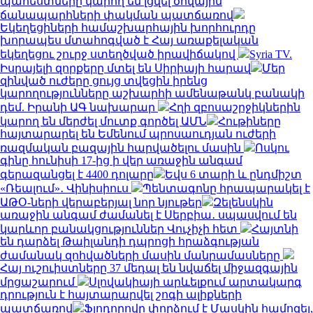
պահեստները կարող են լցվել ծովային
ճանապարհների փակման պատճառով
Եկեղեցիների համաշխարհային խորհուրդը
խորապես մտահոգված է Հայ առաքելական
եկեղեցու շուրջ ստեղծված իրավիճակով
Syria TV.
Իսրայելի զորքերը մտել են Սիրիայի հարավ
Մեր
զինված ուժերը ցույց տվեցին իրենց
կարողությունները աշխարհի ամենաթանկ բանակի
դեմ. Իրանի ԱԳ նախարար
Հղի զբոսաշրջիկներին
կարող են մերժել մուտք գործել ԱՄՆ
Հութիները
հայտարարել են Եմենում պրոսաուդյան ուժերի
ռազմական բազային հարվածելու մասին
Ոսկու
գինը հունիսի 17-ից ի վեր առաջին անգամ
գերազանցել է 4400 դոլարը
Եվս 6 տարի և ընդմիշտ
«Ռեալում»․ Վինիսիուս
Պենտագոնը հրապարակել է
ԱԹՕ-ների վերաբերյալ նոր նյութեր
Զելենսկին
առաջին անգամ ժամանել է Սերբիա․ սպասվում են
կարևոր բանակցություններ Վուչիչի հետ
Հայտնի
են դարձել Թաիլանդի դպրոցի հրաձգության
ժամանակ զոհվածների մասին մանրամասները
Հայ ուշուիստները 37 մեդալ են նվաճել միջազգային
մրցաշարում
Սլովակիայի արևելքում արտակարգ
դրություն է հայտարարվել շոգի ալիքների
պատճառով
Ֆյոդորովը փորձում է Մասկին համոզել,