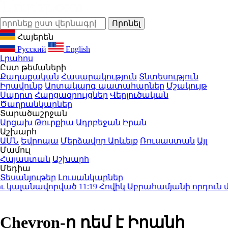
Հայերեն
Русский
English
Լրահոս
Ըստ թեմաների
Քաղաքական
Հասարակություն
Տնտեսություն
Իրավունք
Արտակարգ պատահարներ
Մշակույթ
Սպորտ
Հարցազրույցներ
Վերլուծական
Ծաղրանկարներ
Տարածաշրջան
Արցախ
Թուրքիա
Ադրբեջան
Իրան
Աշխարհ
ԱՄՆ
Եվրոպա
Մերձավոր Արևելք
Ռուսաստան
Այլ
Մամուլ
Հայաստան
Աշխարհ
Մեդիա
Տեսանյութեր
Լուսանկարներ
 կալանավորված
11:19
Հովիկ Աբրահամյանի որդուն մեղա
Chevron-ը դեմ է Իրանի