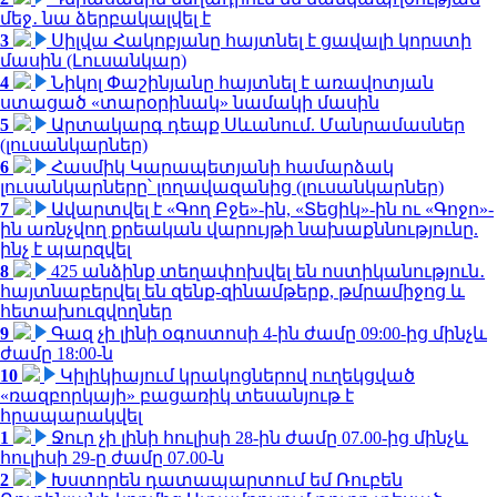
մեջ․ նա ձերբակալվել է
3
Սիլվա Հակոբյանը հայտնել է ցավալի կորստի
մասին (Լուսանկար)
4
Նիկոլ Փաշինյանը հայտնել է առավոտյան
ստացած «տարօրինակ» նամակի մասին
5
Արտակարգ դեպք Սևանում. Մանրամասներ
(լուսանկարներ)
6
Հասմիկ Կարապետյանի համարձակ
լուսանկարները՝ լողավազանից (լուսանկարներ)
7
Ավարտվել է «Գող Բջե»-ին, «Տեցիկ»-ին ու «Գոջո»-
ին առնչվող քրեական վարույթի նախաքննությունը.
ինչ է պարզվել
8
425 անձինք տեղափոխվել են ոստիկանություն․
հայտնաբերվել են զենք-զինամթերք, թմրամիջոց և
հետախուզվողներ
9
Գազ չի լինի օգոստոսի 4-ին ժամը 09:00-ից մինչև
ժամը 18:00-ն
10
Կիլիկիայում կրակոցներով ուղեկցված
«ռազբորկայի» բացառիկ տեսանյութ է
հրապարակվել
1
Ջուր չի լինի հուլիսի 28-ին ժամը 07.00-ից մինչև
հուլիսի 29-ը ժամը 07.00-ն
2
Խստորեն դատապարտում եմ Ռուբեն