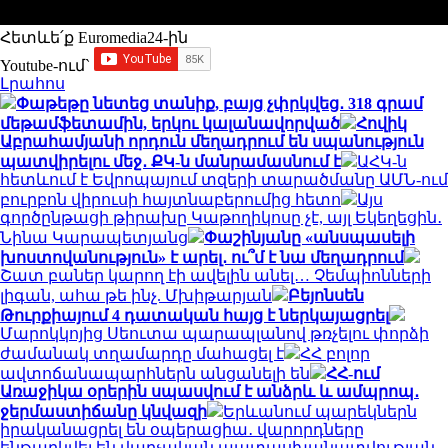
Հետևե՛ք Euromedia24-ին
Youtube-ում`
Լրահոս
Փաթեթը նետեց տանիք, բայց չփրկվեց․ 318 գրամ
մեթամֆետամին, երկու կալանավորված
Հովիկ
Աբրահամյանի որդուն մեղադրում են սպանություն
պատվիրելու մեջ․ ՔԿ-ն մանրամասնում է
ԱՀԿ-ն
հետևում է Եվրոպայում տզերի տարածմանը ԱՄՆ-ում
բուրբոն վիրուսի հայտնաբերումից հետո
Այս
գործընթացի թիրախը Կաթողիկոսը չէ, այլ Եկեղեցին․
Նինա Կարապետյանց
Փաշինյանը «անսպասելի
խոստովանություն» է արել․ ու՞մ է նա մեղադրում
Շատ բաներ կարող էի ավելին անել… Չեմպիոնների
լիգան, ահա թե ինչ. Մխիթարյան
Բեյոնսեն
Թուրքիայում 4 դատական հայց է ներկայացրել
Մարոկկոյից Սեուտա պարապլանով թռչելու փորձի
ժամանակ տղամարդը մահացել է
ՀՀ բոլոր
ավտոճանապարհներն անցանելի են
ՀՀ-ում
Առաջիկա օրերին սպասվում է անձրև և ամպրոպ․
ջերմաստիճանը կնվազի
Երևանում պարեկներն
իրականացրել են օպերացիա․ վարորդները
ենթարկվել են վարչական պատասխանատվության