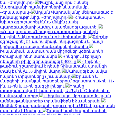
են․ «Ժողովուրդ»
Փաշինյանը որս է սկսել
Ծառուկյանի համախոհների նկատմամբ․
«Հրապարակ»
Աղվան Վարդանյանը մեկուսացած է
խմբակցությունից․ «Ժողովուրդ»
«Հրապարակ».
Խիստ զգուշացրել են՝ ոչ մեկին չասել
պարգեւավճարի չափը, սպառնացել ազատել
«Հրապարակ». Հեռացող պատգամավորների
հաշվին 5 մլն դրամ գումար է փոխանցվել
Բժիշկը
զգուշացրել է 1 ամիս միայն հնդկացորեն և հավի
կրծքամիս ուտելու հետևանքների մասին
Իսպանիան պատասխան միջոցներ կձեռնարկի
Իտալիայի հետ սահմանին
Կոնգոյում էբոլայի
դեպքերի թիվը գերազանցել է 4000-ը
«Դոլֆին»
թայֆունը շարժվում է դեպի Չինաստան․ վտանգի
տակ է մինչև 30 միլիոն մարդ
Մահացել է 26-ամյա
հայտնի տիկտոկերը (լուսանկար)
Երևանի և
մարզերի տասնյակ հասցեներում օգոստոսի 10-ին, 11-
ին, 12-ին և 13-ին գազ չի լինելու
Իրանը
պատրաստվում է հաստատել ԱՄՆ-ի և Օմանի հետ
համաձայնագիրը
«Լիդսն» ակումբի պատմության
ամենաթանկարժեք տրանսֆերն է ձևակերպել
Արմեն Ջիգարխանյանի խորթ որդին ԱՄՆ-ից գաղտնի
ժամանել է Մոսկվա
Ուկրաինայի հացահատիկի