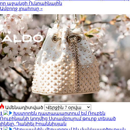
որ աջակցի Ուկրաինային
Ամբողջ լրահոսը »
Ամենադիտված
1
Խստորեն դատապարտում եմ Ռուբեն
Ռուբինյանի կողմից Ստամբուլում թուրք տեսած
լինելը. Դանիել Իոաննիսյան
2
Դերասանին մեղադրում են մանկապղծության