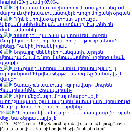
հուլիսի 29-ը ժամը 07.00-ն
3
Չինաստանում աշխարհում առաջին անգամ
մարդուն փոխպատվաստվել է խոզի մի քանի օրգան
4
Ո՞րն է սիրված արտիստ Արտաշես
Ալեքսանյանի մահվան պատճառը. հայտնի են
մանրամասներ
5
Խստորեն դատապարտում եմ Ռուբեն
Ռուբինյանի կողմից Ստամբուլում թուրք տեսած
լինելը. Դանիել Իոաննիսյան
6
Նորայրը մեկնել էր հանգստի, արդեն
վերադառնում է. նոր մանրամասներ՝ ողբերգական
դեպքից
7
1/15 ընտրատեղամասում վերահաշվարկի
արդյունքում 19 քվեաթերթիկներից 7-ը ճանաչվել է
վավեր
8
Շառաչուն ապտակ՝ «զորավար» Սուրեն
Պապիկյանին․ «Հրապարակ»
9
Ավտոմեքենայում հայտնաբերվել է
առողջապահության նախկին նախարար, վիրաբույժ
Գագիկ Ստամբուլցյանի մարմինը
10
Դերասանին մեղադրում են մանկապղծության
մեջ․ նա ձերբակալվել է
© 2011-2026 Lurer.com Մեջբերումներ անելիս ակտիվ հղումը Lurer.com-
ին պարտադիր է: Կայքի հոդվածների մասնակի կամ