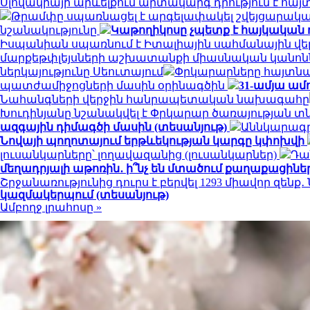
Սլովակիայի արևելքում արտակարգ դրություն է հա
Թրամփը սպառնացել է արգելափակել շվեյցարական
նշանակությունը
Կաթողիկոսը չպետք է հայկական 
Իսպանիան սպառնում է Իտալիային սահմանային վ
մարքեթփլեյսների աշխատանքի միասնական կանոն
ներկայությունը Սեուտայում
Փրկարարները հայտնաբ
պատժամիջոցների մասին օրինագծին
31-ամյա ամ
Նահանգների վերջին հանրապետական ​​նախագահը
Խուդինյանը նշանակվել է Փրկարար ծառայության 
ազգային դիմագծի մասին (տեսանյութ)
Աննկարագրե
Նովայի պողոտայում երթևեկության կարգը կփոխվի
լուսանկարները՝ լողավազանից (լուսանկարներ)
Դա
մեղադրյալի աթոռին․ ի՞նչ են մտածում քաղաքացինե
Շրջանառությունից դուրս է բերվել 1293 միավոր զենք
կազմակերպում (տեսանյութ)
Ամբողջ լրահոսը »