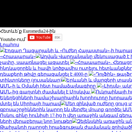
Հետևե՛ք Euromedia24-ին
Youtube-ում`
Լրահոս
Էդգար Ղազարյանի և «Ուժեղ Հայաստան»-ի հարաբեր
«Հրապարակ»
Աղվան Վարդանյանը մեկուսացած է խ
չափը, սպառնացել ազատել
«Հրապարակ». Հեռացո
հնդկացորեն և հավի կրծքամիս ուտելու հետևանքնե
դեպքերի թիվը գերազանցել է 4000-ը
«Դոլֆին» թայֆ
տիկտոկերը (լուսանկար)
Երևանի և մարզերի տասնյակ
ԱՄՆ-ի և Օմանի հետ համաձայնագիրը
«Լիդսն» ա
ԱՄՆ-ից գաղտնի ժամանել է Մոսկվա
Ուկրաինայի 
Եկեղեցիների համաշխարհային խորհուրդը խորապես
մտել են Սիրիայի հարավ
Մեր զինված ուժերը ցույ
զբոսաշրջիկներին կարող են մերժել մուտք գործել ԱՄ
Ոսկու գինը հունիսի 17-ից ի վեր առաջին անգամ գերա
ների վերաբերյալ նոր նյութեր
Զելենսկին առաջին ան
Թաիլանդի դպրոցի հրաձգության ժամանակ զոհված