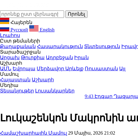
Հայերեն
Русский
English
Լրահոս
Ըստ թեմաների
Քաղաքական
Հասարակություն
Տնտեսություն
Իրավո
Տարածաշրջան
Արցախ
Թուրքիա
Ադրբեջան
Իրան
Աշխարհ
ԱՄՆ
Եվրոպա
Մերձավոր Արևելք
Ռուսաստան
Այլ
Մամուլ
Հայաստան
Աշխարհ
Մեդիա
Տեսանյութեր
Լուսանկարներ
9:43
Էդգար Ղազարյանի և «Ուժեղ
Լուկաշենկոն Մակրոնին առ
Համաշխարհային Մամուլ
29 Մայիս, 2026 21:02