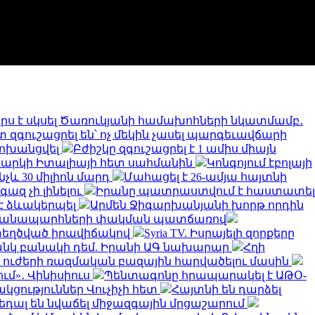
որս է սկսել Ծառուկյանի համախոհների նկատմամբ․
զգուշացրել են՝ ոչ մեկին չասել պարգեւավճարի
փոխանցվել
Բժիշկը զգուշացրել է 1 ամիս միայն
արկի Իտալիայի հետ սահմանին
Կոնգոյում էբոլայի
չև 30 միլիոն մարդ
Մահացել է 26-ամյա հայտնի
գազ չի լինելու
Իրանը պատրաստվում է հաստատել
է ձևակերպել
Արմեն Ջիգարխանյանի խորթ որդին
ին ճանապարհների փակման պատճառով
ստեղծված իրավիճակով
Syria TV. Իսրայելի զորքերը
թանկ բանակի դեմ. Իրանի ԱԳ նախարար
Հղի
ն ուժերի ռազմական բազային հարվածելու մասին
ւմ»․ Վինիսիուս
Պենտագոնը հրապարակել է ԱԹՕ-
կցություններ Վուչիչի հետ
Հայտնի են դարձել
 մեդալ են նվաճել միջազգային մրցաշարում