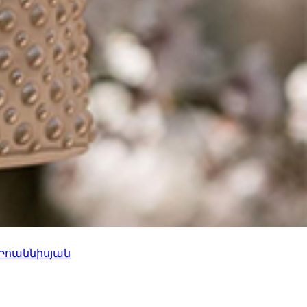
 Իոաննիսյան