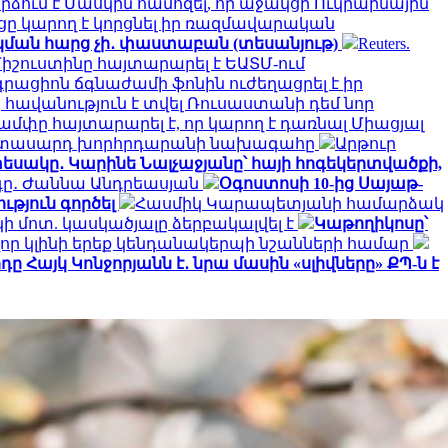
րձում է Մասկին համոզել, որ աջակցի Ուկրաինային
ւցը կարող է կորցնել իր ռազմավարական
կման հարց չի․ փաստաբան (տեսանյութ)
Reuters.
իշուստինը հայտարարել է ԵԱՏՄ-ում
րացիոն ճգնաժամի ֆոնին ուժեղացրել է իր
հավանություն է տվել Ռուսաստանի դեմ նոր
ամփը հայտարարել է, որ կարող է դառնալ Միացյալ
երիտասարդ խորհրդարանի նախագահը
Արթուր
եսակը․ Կարինե Նալչաջյանը՝ հայի հոգեկերտվածքի,
րգը․ Ժաննա Անդրեասյան
Օգոստոսի 10-ից Սայաթ-
ւթյուն գործել
Հասմիկ Կարապետյանի համարձակ
 մոտ. կասկածյալը ձերբակալվել է
Կաթողիկոսը՝
որ կլինի երեք կենդանակերպի նշանների համար
ը Հայկ Կոնջորյանն է․ նրա մասին «սլիվները» ՔՊ-ն է