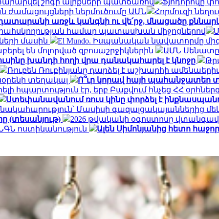
յտարարվել շոգի ալիքների պատճառով
Ֆյոդորովը փո
 ժամացույցների ներմուծումը ԱՄՆ
Հորմուզի նեղո
դատարանի առջև կանգնի ու վե՛րջ, մնացածը քննար
երահսկողության համար պատասխան միջոցներով
Մ
ների մասին
El Mundo. Իսպանական նավատորմը միգ
երել են մոլորված զբոսաշրջիկներին
ԱՄՆ Սենատը 
ուսինը խանդի հողի վրա դանակահարել է կնոջը
Թր
Ռուբեն Ռուբինյանը դարձել է աշխարհի ամենա
տնօրենի տեղակալ
Ո՞ւր կորավ հայի պահանջատեր տ
լի հպարտություն էր, երբ Բաքվում հնչեց ՀՀ օրհնե
Ստեփանավանում ռուս կինը փորձել է ինքնասպանո
նակահարություն՝ Մասիսի գազալցակայաններից մեկի
րը (տեսանյութ)
2026 թվականի օգոստոսը վտանգավ
․ ՆԳՆ ոստիկանություն
Ալեն Սիմոնյանից հետո հաջորդ