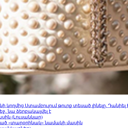
 կողմից Ստամբուլում թուրք տեսած լինելը. Դանիել
ջ․ նա ձերբակալվել է
ասին (Լուսանկար)
ացած «տարօրինակ» նամակի մասին