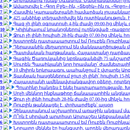
5
Արտակարգ դեպք Սևանում. Մանրամասներ (լո
6
Ավարտվել է «Գող Բջե»-ին, «Տեցիկ»-ին ու «Գոջ
7
Հասմիկ Կարապետյանի համարձակ լուսանկարն
8
425 անձինք տեղափոխվել են ոստիկանություն․
9
Գազ չի լինի օգոստոսի 4-ին ժամը 09:00-ից մինչև 
10
Կիլիկիայում կրակոցներով ուղեկցված «ռազբ
1
Ջուր չի լինի հուլիսի 28-ին ժամը 07.00-ից մինչև հո
2
Խստորեն դատապարտում եմ Ռուբեն Ռուբինյանի
3
Դերասանին մեղադրում են մանկապղծության մե
4
Պատմական հաղթանակ․ Հայաստանը դարձավ 
5
Գագիկ Ծառուկյանից կբռնագանձվի 75 անշարժ գո
6
Սուրեն Պապիկյանի նոր հրամանը՝ ժամկետային
7
10 միլիոն երկրպագու պահանջում է վտարել Արգ
8
Տասնյակ հասցեներում ջուր չի լինի՝ հուլիսի 15-ին
9
Հայաստանի ամենավտանգավոր օձերը. որտեղ
10
Պուտինը հանդես է եկել հայտարարությամբ. Խո
1
Սոչի մեկնող ինքնաթիռը ճանապարհին անցկացրե
2
Ջուր չի լինի հուլիսի 28-ին ժամը 07.00-ից մինչև հո
3
Ռուբլին թանկացել է․ փոխարժեքն՝ այսօր
4
Չինաստանում աշխարհում առաջին անգամ մա
5
Ո՞րն է սիրված արտիստ Արտաշես Ալեքսանյա
6
Խստորեն դատապարտում եմ Ռուբեն Ռուբինյանի
7
Նորայրը մեկնել էր հանգստի, արդեն վերադառն