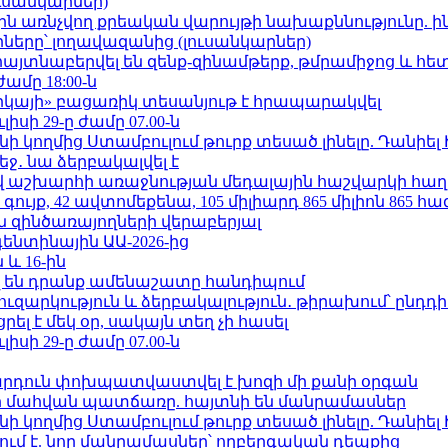
ւսանկարներ)
ո»-ին առնչվող քրեական վարույթի նախաքննությունը. ի
երը՝ լողավազանից (լուսանկարներ)
 հայտնաբերվել են զենք-զինամթերք, թմրամիջոց և հ
ժամը 18:00-ն
որկայի» բացառիկ տեսանյութ է հրապարակվել
ւլիսի 29-ը ժամը 07.00-ն
 կողմից Ստամբուլում թուրք տեսած լինելը. Դանիել
ջ․ նա ձերբակալվել է
աշխարհի առաջնության մեդալային հաշվարկի հաղ
ւյք, 42 ավտոմեքենա, 105 միլիարդ 865 միլիոն 865 հ
 զինծառայողների վերաբերյալ
ենտինային ԱԱ-2026-ից
 և 16-ին
 են դրանք ամենաշատը հանդիպում
ւզարկություն և ձերբակալություն․ թիրախում՝ ընդդ
լ է մեկ օր, սակայն տեղ չի հասել
ւլիսի 29-ը ժամը 07.00-ն
րդուն փոխպատվաստվել է խոզի մի քանի օրգան
նի մահվան պատճառը. հայտնի են մանրամասներ
 կողմից Ստամբուլում թուրք տեսած լինելը. Դանիել
ում է. նոր մանրամասներ՝ ողբերգական դեպքից