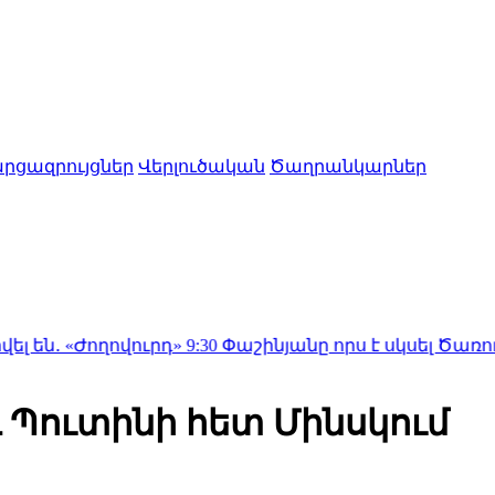
րցազրույցներ
Վերլուծական
Ծաղրանկարներ
ղովուրդ»
9:30
Փաշինյանը որս է սկսել Ծառուկյանի 
 Պուտինի հետ Մինսկում