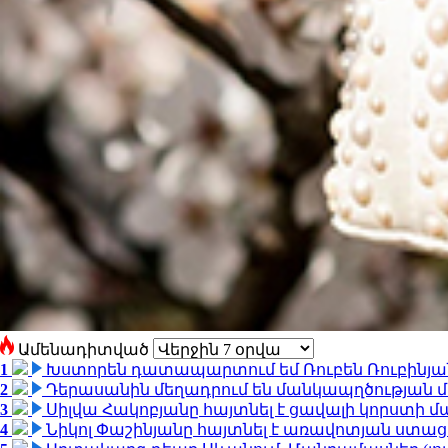
Ամենադիտված
1
Խստորեն դատապարտում եմ Ռուբեն Ռուբինյանի
2
Դերասանին մեղադրում են մանկապղծության մե
3
Սիլվա Հակոբյանը հայտնել է ցավալի կորստի մ
4
Նիկոլ Փաշինյանը հայտնել է առավոտյան ստ