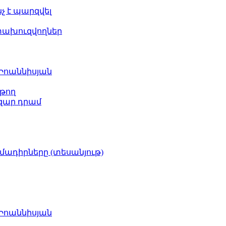
նչ է պարզվել
ետախուզվողներ
 Իոաննիսյան
թող
ազար դրամ
իմադիրները (տեսանյութ)
 Իոաննիսյան