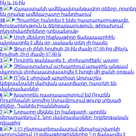
ին և 16-ին
9
Հայաստանի ամենավտանգավոր օձերը. որտեղ
են դրանք ամենաշատը հանդիպում
10
Պուտինը հանդես է եկել հայտարարությամբ.
Խուզարկություն և ձերբակալություն․ թիրախում՝
ընդդիմադիրները (տեսանյութ)
1
Սոչի մեկնող ինքնաթիռը ճանապարհին
անցկացրել է մեկ օր, սակայն տեղ չի հասել
2
Ջուր չի լինի հուլիսի 28-ին ժամը 07.00-ից մինչև
հուլիսի 29-ը ժամը 07.00-ն
3
Ռուբլին թանկացել է․ փոխարժեքն՝ այսօր
4
Չինաստանում աշխարհում առաջին անգամ
մարդուն փոխպատվաստվել է խոզի մի քանի օրգան
5
Ո՞րն է սիրված արտիստ Արտաշես
Ալեքսանյանի մահվան պատճառը. հայտնի են
մանրամասներ
6
Խստորեն դատապարտում եմ Ռուբեն
Ռուբինյանի կողմից Ստամբուլում թուրք տեսած
լինելը. Դանիել Իոաննիսյան
7
Նորայրը մեկնել էր հանգստի, արդեն
վերադառնում է. նոր մանրամասներ՝ ողբերգական
դեպքից
8
1/15 ընտրատեղամասում վերահաշվարկի
արդյունքում 19 քվեաթերթիկներից 7-ը ճանաչվել է