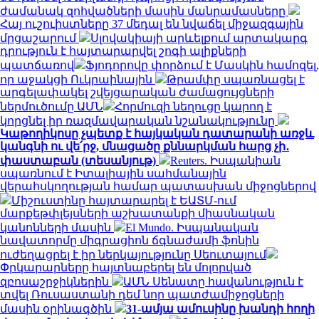
ժամանակ զոհվածների մասին մանրամասները
Հայ ուշուիստները 37 մեդալ են նվաճել միջազգային
մրցաշարում
Սլովակիայի արևելքում արտակարգ
դրություն է հայտարարվել շոգի ալիքների
պատճառով
Ֆյոդորովը փորձում է Մասկին համոզել,
որ աջակցի Ուկրաինային
Թրամփը սպառնացել է
արգելափակել շվեյցարական ժամացույցների
ներմուծումը ԱՄՆ
Հորմուզի նեղուցը կարող է
կորցնել իր ռազմավարական նշանակությունը
Կաթողիկոսը չպետք է հայկական դատարանի առջև
կանգնի ու վե՛րջ, մնացածը քննարկման հարց չի․
փաստաբան (տեսանյութ)
Reuters. Իսպանիան
սպառնում է Իտալիային սահմանային
վերահսկողության համար պատասխան միջոցներով
Միշուստինը հայտարարել է ԵԱՏՄ-ում
մարքեթփլեյսների աշխատանքի միասնական
կանոնների մասին
El Mundo. Իսպանական
նավատորմը միգրացիոն ճգնաժամի ֆոնին
ուժեղացրել է իր ներկայությունը Սեուտայում
Փրկարարները հայտնաբերել են մոլորված
զբոսաշրջիկներին
ԱՄՆ Սենատը հավանություն է
տվել Ռուսաստանի դեմ նոր պատժամիջոցների
մասին օրինագծին
31-ամյա ամուսինը խանդի հողի