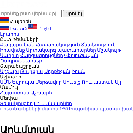
Հայերեն
Русский
English
Լրահոս
Ըստ թեմաների
Քաղաքական
Հասարակություն
Տնտեսություն
Իրավունք
Արտակարգ պատահարներ
Մշակույթ
Սպորտ
Հարցազրույցներ
Վերլուծական
Ծաղրանկարներ
Տարածաշրջան
Արցախ
Թուրքիա
Ադրբեջան
Իրան
Աշխարհ
ԱՄՆ
Եվրոպա
Մերձավոր Արևելք
Ռուսաստան
Այլ
Մամուլ
Հայաստան
Աշխարհ
Մեդիա
Տեսանյութեր
Լուսանկարներ
 հետևանքների մասին
1:50
Իսպանիան պատասխան միջո
Արևմտյան