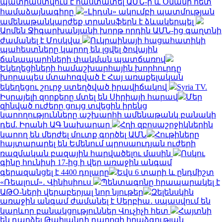
պատրաստվում է հաստատել ԱՄՆ-ի և Օմանի հետ
համաձայնագիրը
«Լիդսն» ակումբի պատմության
ամենաթանկարժեք տրանսֆերն է ձևակերպել
Արմեն Ջիգարխանյանի խորթ որդին ԱՄՆ-ից գաղտնի
ժամանել է Մոսկվա
Ուկրաինայի հացահատիկի
պահեստները կարող են լցվել ծովային
ճանապարհների փակման պատճառով
Եկեղեցիների համաշխարհային խորհուրդը
խորապես մտահոգված է Հայ առաքելական
եկեղեցու շուրջ ստեղծված իրավիճակով
Syria TV.
Իսրայելի զորքերը մտել են Սիրիայի հարավ
Մեր
զինված ուժերը ցույց տվեցին իրենց
կարողությունները աշխարհի ամենաթանկ բանակի
դեմ. Իրանի ԱԳ նախարար
Հղի զբոսաշրջիկներին
կարող են մերժել մուտք գործել ԱՄՆ
Հութիները
հայտարարել են Եմենում պրոսաուդյան ուժերի
ռազմական բազային հարվածելու մասին
Ոսկու
գինը հունիսի 17-ից ի վեր առաջին անգամ
գերազանցել է 4400 դոլարը
Եվս 6 տարի և ընդմիշտ
«Ռեալում»․ Վինիսիուս
Պենտագոնը հրապարակել է
ԱԹՕ-ների վերաբերյալ նոր նյութեր
Զելենսկին
առաջին անգամ ժամանել է Սերբիա․ սպասվում են
կարևոր բանակցություններ Վուչիչի հետ
Հայտնի
են դարձել Թաիլանդի դպրոցի հրաձգության