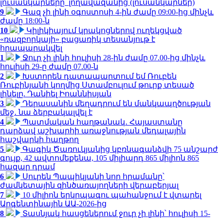
լուսանկարները՝ լողավազանից (լուսանկարներ)
9
Գազ չի լինի օգոստոսի 4-ին ժամը 09:00-ից մինչև
ժամը 18:00-ն
10
Կիլիկիայում կրակոցներով ուղեկցված
«ռազբորկայի» բացառիկ տեսանյութ է
հրապարակվել
1
Ջուր չի լինի հուլիսի 28-ին ժամը 07.00-ից մինչև
հուլիսի 29-ը ժամը 07.00-ն
2
Խստորեն դատապարտում եմ Ռուբեն
Ռուբինյանի կողմից Ստամբուլում թուրք տեսած
լինելը. Դանիել Իոաննիսյան
3
Դերասանին մեղադրում են մանկապղծության
մեջ․ նա ձերբակալվել է
4
Պատմական հաղթանակ․ Հայաստանը
դարձավ աշխարհի առաջնության մեդալային
հաշվարկի հաղթող
5
Գագիկ Ծառուկյանից կբռնագանձվի 75 անշարժ
գույք, 42 ավտոմեքենա, 105 միլիարդ 865 միլիոն 865
հազար դրամ
6
Սուրեն Պապիկյանի նոր հրամանը՝
ժամկետային զինծառայողների վերաբերյալ
7
10 միլիոն երկրպագու պահանջում է վտարել
Արգենտինային ԱԱ-2026-ից
8
Տասնյակ հասցեներում ջուր չի լինի՝ հուլիսի 15-