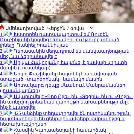
Ամենադիտված
1
Խստորեն դատապարտում եմ Ռուբեն
Ռուբինյանի կողմից Ստամբուլում թուրք տեսած
լինելը. Դանիել Իոաննիսյան
2
Դերասանին մեղադրում են մանկապղծության
մեջ․ նա ձերբակալվել է
3
Սիլվա Հակոբյանը հայտնել է ցավալի կորստի
մասին (Լուսանկար)
4
Նիկոլ Փաշինյանը հայտնել է առավոտյան
ստացած «տարօրինակ» նամակի մասին
5
Արտակարգ դեպք Սևանում. Մանրամասներ
(լուսանկարներ)
6
Ավարտվել է «Գող Բջե»-ին, «Տեցիկ»-ին ու «Գոջո»-
ին առնչվող քրեական վարույթի նախաքննությունը.
ինչ է պարզվել
7
425 անձինք տեղափոխվել են ոստիկանություն․
հայտնաբերվել են զենք-զինամթերք, թմրամիջոց և
հետախուզվողներ
8
Հասմիկ Կարապետյանի համարձակ