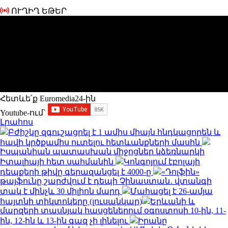
ՈՒՂԻՂ ԵԹԵՐ
Հետևե՛ք Euromedia24-ին
Youtube-ում`
Լրահոս
Բժիշկը զգուշացրել է 1 ամիս միայն հնդկացորեն և
հավի կրծքամիս ուտելու հետևանքների մասին
Իսպանիան պատասխան միջոցներ կձեռնարկի
Իտալիայի հետ սահմանին
Կոնգոյում էբոլայի
դեպքերի թիվը գերազանցել է 4000-ը
«Դոլֆին»
թայֆունը շարժվում է դեպի Չինաստան․ վտանգի
տակ է մինչև 30 միլիոն մարդ
Մահացել է 26-ամյա
հայտնի տիկտոկերը (լուսանկար)
Երևանի և
մարզերի տասնյակ հասցեներում օգոստոսի 10-ին, 11-
ին, 12-ին և 13-ին գազ չի լինելու
Իրանը