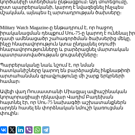
կործանիչի ստեղծման ընթացքում։ Այդ մոտեցումը,
ըստ պարբերականի, կարող է նվազեցնել ինչպես
մշակման, այնպես էլ արտադրության ծախսերը։
Military Watch Magazine-ը ենթադրում է, որ հաջող
իրականացման դեպքում Սու-75-ը կարող է ունենալ իր
դասի ամենացածր շահագործման ծախսերից մեկը,
ինչը հնարավորություն կտա ընդլայնել օդուժի
հնարավորությունները և բարձրացնել մարտական
պատրաստվածության ցուցանիշները։
Պարբերականը նաև նշում է, որ նման
հատկանիշները կարող են բարձրացնել ինքնաթիռի
արտահանման գրավչությունը մի շարք երկրների
համար։
Ավելի վաղ Ռուսաստանի Միացյալ ավիաշինական
կորպորացիայի ղեկավար Վադիմ Բադեխան
հայտնել էր, որ Սու-75 նախագծի աշխատանքներն
արդեն հասել են փորձնական նմուշի կառուցման
փուլին։