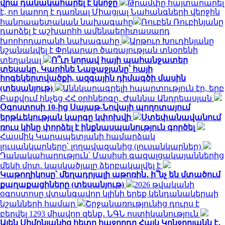
վրա դանակահարել է կնոջը
Թրամփը հայտարարել
է, որ կարող է դառնալ Միացյալ Նահանգների վերջին
հանրապետական ​​նախագահը
Ռուբեն Ռուբինյանը
դարձել է աշխարհի ամենաերիտասարդ
խորհրդարանի նախագահը
Արթուր Խուդինյանը
նշանակվել է Փրկարար ծառայության տնօրենի
տեղակալ
Ո՞ւր կորավ հայի պահանջատեր
տեսակը․ Կարինե Նալչաջյանը՝ հայի
հոգեկերտվածքի, ազգային դիմագծի մասին
(տեսանյութ)
Աննկարագրելի հպարտություն էր, երբ
Բաքվում հնչեց ՀՀ օրհներգը․ Ժաննա Անդրեասյան
Օգոստոսի 10-ից Սայաթ-Նովայի պողոտայում
երթևեկության կարգը կփոխվի
Ստեփանավանում
ռուս կինը փորձել է ինքնասպանություն գործել
Հասմիկ Կարապետյանի համարձակ
լուսանկարները՝ լողավազանից (լուսանկարներ)
Դանակահարություն՝ Մասիսի գազալցակայաններից
մեկի մոտ. կասկածյալը ձերբակալվել է
Կաթողիկոսը՝ մեղադրյալի աթոռին․ ի՞նչ են մտածում
քաղաքացիները (տեսանյութ)
2026 թվականի
օգոստոսը վտանգավոր կլինի երեք կենդանակերպի
նշանների համար
Շրջանառությունից դուրս է
բերվել 1293 միավոր զենք․ ՆԳՆ ոստիկանություն
Ալեն Սիմոնյանից հետո հաջորդը Հայկ Կոնջորյանն է․