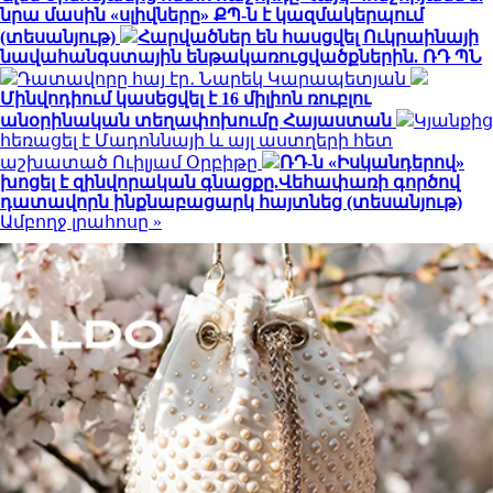
նրա մասին «սլիվները» ՔՊ-ն է կազմակերպում
(տեսանյութ)
Հարվածներ են հասցվել Ուկրաինայի
նավահանգստային ենթակառուցվածքներին. ՌԴ ՊՆ
Դատավորը հայ էր․ Նարեկ Կարապետյան
Մինվոդիում կասեցվել է 16 միլիոն ռուբլու
անօրինական տեղափոխումը Հայաստան
Կյանքից
հեռացել է Մադոննայի և այլ աստղերի հետ
աշխատած Ուիլյամ Օրբիթը
ՌԴ-ն «Իսկանդերով»
խոցել է զինվորական գնացքը.Վեհափառի գործով
դատավորն ինքնաբացարկ հայտնեց (տեսանյութ)
Ամբողջ լրահոսը »