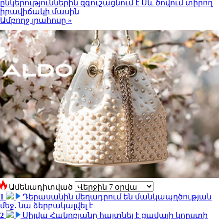
ընկերություններին զգուշացնում է Սև ծովում տիրող
իրավիճակի մասին
Ամբողջ լրահոսը »
Ամենադիտված
1
Դերասանին մեղադրում են մանկապղծության
մեջ․ նա ձերբակալվել է
2
Սիլվա Հակոբյանը հայտնել է ցավալի կորստի