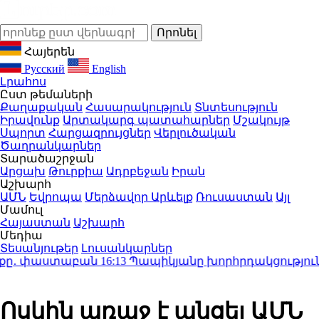
Հայերեն
Русский
English
Լրահոս
Ըստ թեմաների
Քաղաքական
Հասարակություն
Տնտեսություն
Իրավունք
Արտակարգ պատահարներ
Մշակույթ
Սպորտ
Հարցազրույցներ
Վերլուծական
Ծաղրանկարներ
Տարածաշրջան
Արցախ
Թուրքիա
Ադրբեջան
Իրան
Աշխարհ
ԱՄՆ
Եվրոպա
Մերձավոր Արևելք
Ռուսաստան
Այլ
Մամուլ
Հայաստան
Աշխարհ
Մեդիա
Տեսանյութեր
Լուսանկարներ
ը․ փաստաբան
16:13
Պապիկյանը խորհրդակցություն է 
Ոսկին առաջ է անցել ԱՄՆ