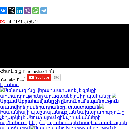
ՈՒՂԻՂ ԵԹԵՐ
Հետևե՛ք Euromedia24-ին
Youtube-ում`
Լրահոս
Պենտագոնը վերահաստատել է զենքի
արտադրությունը արագացնելու իր պահանջը
Արգամ Աբրահամյանը չի ընդունում սպանություն
պատվիրելու մեղադրանքը․ փաստաբան
Իսպանիայի պաշտպանության նախարարությունը
չեղարկել է Սեուտայում զինվորականների
արձակուրդները՝ միգրանտների հոսքի սպառնալիքի
պատճառով
Պապիկյանը խորհրդակցություն է