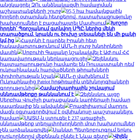
անցկացրել ԶՈւ անձնակազմի համալրման
աշխատանքների շուրջ
95,5 հա համայնքային
հողերի օտարման հետքերով․ դատախազությունը
խախտումներ է բացահայտել Մասիսում
Խոշոր
հրդեհ՝ Պռոշյանում գտնվող ՍՊԸ-ներից մեկի
տարածքում. կրակն ու ծուխը տեսանելի են մի քանի
կմ-ից
Հայտնի է դարձել Իրանի հետ
հակամարտությունում ԱՄՆ-ի լուրջ խնդիրների
մասին
Սրբուհի Գալյանը նշանակվել է ԱԺ-ում ՀՀ
կառավարության ներկայացուցիչ
Զելենսկու
հայտարարությունը համարել են Ռուսաստանի դեմ
ուկրաինական հարվածների թիրախների
փոփոխության նշան
ԱՄՆ-ը վախենում է
Ուկրաինայից Patriot հրթիռային տեխնոլոգիաների
գողությունից
Համաշխարհային շուկայում
սննդամթերքը թանկանում է
Զելենսկու այցը
Սերբիա Վուչիչի քաղաքական կարիերայի համար
սպառնալիք են անվանել
Բրազիլիայում մարդու
մազն օգտագործվում է օվկիանոսը պաշտպանելու
համար
ՍԱՏՄ-ն ստուգել է 237 առաքիչի․
սննդամթերք տեղափոխողների մոտ խախտումներ
չեն արձանագրվել
Սանկտ Պետերբուրգում երկու
ուղևորներով մեքենան ընկել է Նևա գետը
Վիլեն