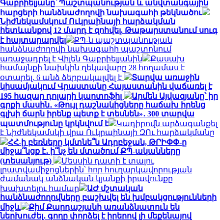
Գաբրիելյանը՝ Պաշտպանության և անվտանգային
հարցերի հանձնաժողովի նախագահի թեկնածու
Նիժնեկամսկում Ուկրաինայի հարձակման
հետևանքով 12 մարդ է զոհվել. Թաթարստանում սուգ
է հայտարարվել
ՔՊ-ն պաշտպանության
հանձնաժողովի նախագահի պաշտոնում
առաջադրել է Վիլեն Գաբրիելյանին
Քասախ
համայնքի նախկին ղեկավարը 28 հողամաս է
օտարել. 6 անձ ձերբակալվել է
Տարվա առաջին
կիսամյակում Վրաստանը Հայաստանին վաճառել է
195 հազար դոլարի կարտոֆիլ
Արմեն Այվազյանը՝ իր
գրքի մասին․ «Թույլ դաշնակիցները հաճախ իրենց
գլխի ճարն իրենք պետք է տեսնեն»․ 300 տարվա
պատմությունը կրկնվում է
Կադիրովն արձագանքել
է Նիժնեկամսկի վրա Ուկրաինայի ԶՈւ հարձակմանը
ՀՀ-ի բեռները կմտնե՞ն Ադրբեջան, ԹՐԻՓՓ-ը
միջա՞նցք է․ ի՞նչ են մտածում ՔՊ-ականները
(տեսանյութ)
Մեսսին դատի է տալու
լրատվամիջոցներին՝ հոր հուղարկավորության
ժամանակ անձնական կյանքի իրավունքը
խախտելու համար
ԱԺ մշտական
հանձնաժողովները բաշխվել են խմբակցությունների
միջև
Քիմ Քարդաշյանի առանձնատուն են
ներխուժել․ գողը փորձել է իրերով լի մեքենայով