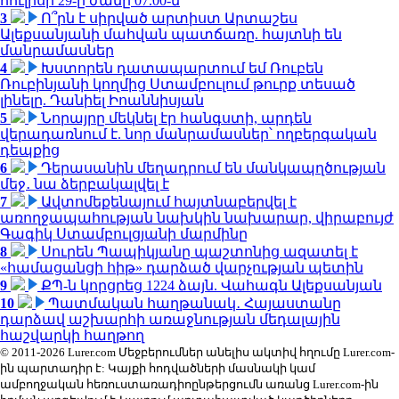
հուլիսի 29-ը ժամը 07.00-ն
3
Ո՞րն է սիրված արտիստ Արտաշես
Ալեքսանյանի մահվան պատճառը. հայտնի են
մանրամասներ
4
Խստորեն դատապարտում եմ Ռուբեն
Ռուբինյանի կողմից Ստամբուլում թուրք տեսած
լինելը. Դանիել Իոաննիսյան
5
Նորայրը մեկնել էր հանգստի, արդեն
վերադառնում է. նոր մանրամասներ՝ ողբերգական
դեպքից
6
Դերասանին մեղադրում են մանկապղծության
մեջ․ նա ձերբակալվել է
7
Ավտոմեքենայում հայտնաբերվել է
առողջապահության նախկին նախարար, վիրաբույժ
Գագիկ Ստամբուլցյանի մարմինը
8
Սուրեն Պապիկյանը պաշտոնից ազատել է
«համացանցի հիթ» դարձած վարչության պետին
9
ՔՊ-ն կորցրեց 1224 ձայն. Վահագն Ալեքսանյան
10
Պատմական հաղթանակ․ Հայաստանը
դարձավ աշխարհի առաջնության մեդալային
հաշվարկի հաղթող
© 2011-2026 Lurer.com Մեջբերումներ անելիս ակտիվ հղումը Lurer.com-
ին պարտադիր է: Կայքի հոդվածների մասնակի կամ
ամբողջական հեռուստառադիոընթերցումն առանց Lurer.com-ին