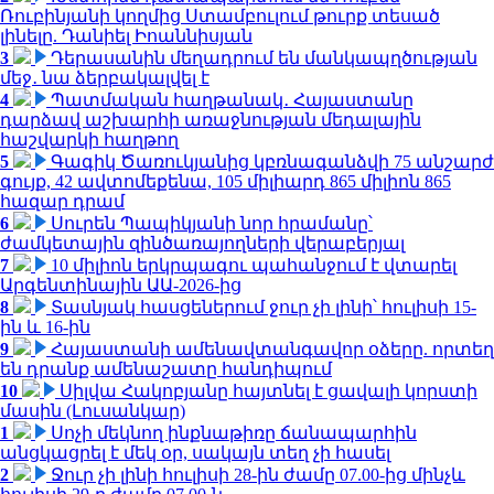
Ռուբինյանի կողմից Ստամբուլում թուրք տեսած
լինելը. Դանիել Իոաննիսյան
3
Դերասանին մեղադրում են մանկապղծության
մեջ․ նա ձերբակալվել է
4
Պատմական հաղթանակ․ Հայաստանը
դարձավ աշխարհի առաջնության մեդալային
հաշվարկի հաղթող
5
Գագիկ Ծառուկյանից կբռնագանձվի 75 անշարժ
գույք, 42 ավտոմեքենա, 105 միլիարդ 865 միլիոն 865
հազար դրամ
6
Սուրեն Պապիկյանի նոր հրամանը՝
ժամկետային զինծառայողների վերաբերյալ
7
10 միլիոն երկրպագու պահանջում է վտարել
Արգենտինային ԱԱ-2026-ից
8
Տասնյակ հասցեներում ջուր չի լինի՝ հուլիսի 15-
ին և 16-ին
9
Հայաստանի ամենավտանգավոր օձերը. որտեղ
են դրանք ամենաշատը հանդիպում
10
Սիլվա Հակոբյանը հայտնել է ցավալի կորստի
մասին (Լուսանկար)
1
Սոչի մեկնող ինքնաթիռը ճանապարհին
անցկացրել է մեկ օր, սակայն տեղ չի հասել
2
Ջուր չի լինի հուլիսի 28-ին ժամը 07.00-ից մինչև