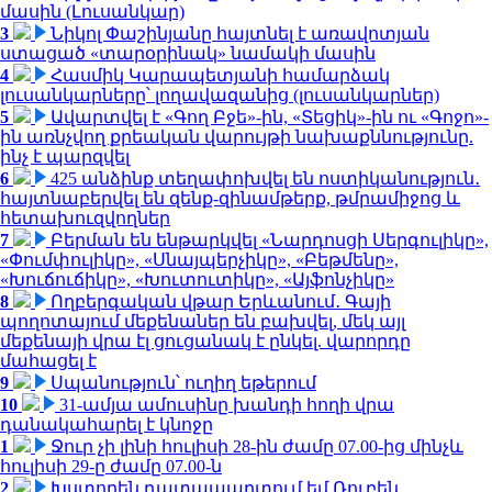
մասին (Լուսանկար)
3
Նիկոլ Փաշինյանը հայտնել է առավոտյան
ստացած «տարօրինակ» նամակի մասին
4
Հասմիկ Կարապետյանի համարձակ
լուսանկարները՝ լողավազանից (լուսանկարներ)
5
Ավարտվել է «Գող Բջե»-ին, «Տեցիկ»-ին ու «Գոջո»-
ին առնչվող քրեական վարույթի նախաքննությունը.
ինչ է պարզվել
6
425 անձինք տեղափոխվել են ոստիկանություն․
հայտնաբերվել են զենք-զինամթերք, թմրամիջոց և
հետախուզվողներ
7
Բերման են ենթարկվել «Նարդոսցի Սերգուլիկը»,
«Փումփուլիկը», «Սնայպերչիկը», «Բեթմենը»,
«Խուճուճիկը», «Խուտուտիկը», «Այֆոնչիկը»
8
Ողբերգական վթար Երևանում․ Գայի
պողոտայում մեքենաներ են բախվել, մեկ այլ
մեքենայի վրա էլ ցուցանակ է ընկել. վարորդը
մահացել է
9
Սպանություն՝ ուղիղ եթերում
10
31-ամյա ամուսինը խանդի հողի վրա
դանակահարել է կնոջը
1
Ջուր չի լինի հուլիսի 28-ին ժամը 07.00-ից մինչև
հուլիսի 29-ը ժամը 07.00-ն
2
Խստորեն դատապարտում եմ Ռուբեն