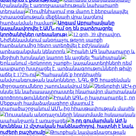
նշանակվել է առողջապահության նախարարի
տեղակալ
Ռումինիայում յոթ մարդ է ձերբակալվել
շտապօգնության մեքենայի վրա կացնով
հարձակման համար
Արգամ Աբրահամյանը
կալանավորվել է.ԱՄՆ-ում օդ են բարձրացրել
կործանիչներ (տեսանյութ)
12 զոհ, 39 վիրավոր.
Նիժնեկամսկում անօդաչու թռչող սարքի
հարձակումից հետո ստեղծվել է բժշկական
արձագանքման կենտրոն
Իրանի ԱԳ նախարարը և
մեջլիսի խոսնակը կարող են այցելել Պակիստան
Երևանում «երկրորդ շարքի» կայանատեղիների դեմ
պայքարը խստացել է․ արձանագրությունների թիվը
աճել է 172%-ով
Պահպանե՛ք հրդեհային
անվտանգության կանոնները․ ՆԳՆ ՓԾ իրազեկման
միջոցառումները շարունակվում են
Չեռնոբիլի ԱԷԿ-ը
սկսել են նախապատրաստել հնարավոր մարտական
գործողությունների
Իրանի ԱԳՆ-ը հայտարարել է, որ
Մեքքայի համաձայնագիրը վկայում է
տարածաշրջանում ԱՄՆ-ից հիասթափության մասին
Ռուսական անօդաչուների նկատմամբ հսկայական
պահանջարկ է առաջացել
9-րդ գումարման ԱԺ-ն
կունենա 12 մշտական հանձնաժողով․ հայտնի է նաև
ուժերի բաշխումը
Թուրքիան նավագնացության