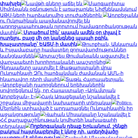
փախչել
Նավթի գները աճել են
Մարգարիտա
Սիմոնյանն օգնություն է առաջարկել Նիժնեկամսկում
ԱԹՍ-ների հարձակումից տուժածներին
Ադրբեջանն
ու Ուկրաինան պայմանավորվել են
առողջապահության ոլորտում համագործակցության
մասին
Մտածում էին՝ պապն ամեն օր փլավ է
ուտելու, բայց մի օր կանգնեց պապի բգին.
Խաչատրյանը՝ ԵԱՏՄ-ի մասին
Թուրքիան, Անկարան
և Իսլամաբադը համատեղ զորավարժություններ
կանցկացնեն
Արտաշես Թումանյանն ազատվել է
վարչապետի խորհրդականի պաշտոնից
Գնդապետը պատմել է Թաթարստանի վրա
Ուկրաինայի ԶՈւ հարձակման ժամանակ ԱՄՆ-ի
հնարավոր դերի մասին
Տաթև Հայրապետյան․
«Ադրբեջանի դպրոցներում երեխաներին
սովորեցնում են, որ Հայաստանը «Արևմտյան
Ադրբեջան» է»
Հայկ Առաքելյանը նշանակվել է
շրջակա միջավայրի նախարարի տեղակալ
Politico.
Մելոնին ստիպված է արդարացնել Ուկրաինային իր
աջակցությունը
Վահան Միսակյանը նշանակվել է
ՀՀ քաղաքաշինության կոմիտեի նախագահի
տեղակալ
Ողբերգական դեպք Երևանում․ շենքի
բակում հայտնաբերվել է կնոջ դի․ առեղծվածը
պարզում է քննությունը
Շահանե Մնացականյանը