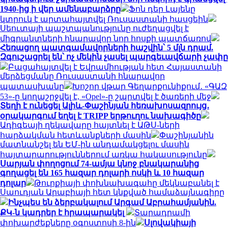
1940-ից ի վեր ամենաբարձրը
Ֆոն դեր Լայենը
կտրուկ է արտահայտվել Ռուսաստանի հասցեին
Սեուտայի ​​պաշտպանությունը ուժեղացվել է
միգրանտների հնարավոր նոր հոսքի պատճառով
Հեռացող պատգամավորների հաշվին՝ 5 մլն դրամ.
Զգուշացրել են՝ ոչ մեկին չասել պարգեւավճարի չափը
Բացահայտվել է Եվրամիության հետ Հայաստանի
մերձեցմանը Ռուսաստանի հնարավոր
պատասխանը
Խոշոր վթար Գեղարքունիքում․ «ԳԱԶ
53»-ը կողաշրջվել է, «Opel»-ը շպրտվել է ծառերի մեջ
Տեղի է ունեցել Ալիև-Փաշինյան հեռախոսազրույց․
օրակարգում եղել է TRIPP երթուղու նախագիծը
Ադիգեայի ղեկավարը հայտնել է ԱԹՍ-ների
հարձակման հետևանքների մասին
Փաշինյանին
մատնանշել են ԵՄ-ին անդամակցելու մասին
հայտարարություններում առկա հակասությունը
Սարյան փողոցում 74-ամյա կնոջ բնակարանից
գողացել են 165 հազար դոլարի ոսկի և 10 հազար
դոլար
Թուրքիայի փոխնախագահը մեկնաբանել է
Սաուդյան Արաբիայի հետ կնքված համաձայնագիրը
Ինչպես են ձերբակալում Արգամ Աբրահամյանին.
ՔԿ-ն կադրեր է հրապարակել
Տարադրամի
փոխարժեքները օգոստոսի 8-ին
Սլովակիայի