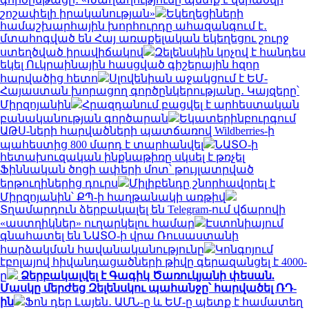
շոշափելի իրականության»
Եկեղեցիների
համաշխարհային խորհուրդը ահազանգում է․
մտահոգված են Հայ առաքելական եկեղեցու շուրջ
ստեղծված իրավիճակով
Զելենսկին կոչով է հանդես
եկել Ուկրաինային հասցված գիշերային հզոր
հարվածից հետո
Սլովենիան աջակցում է ԵՄ-
Հայաստան խորացող գործընկերությանը․ Կայզերը՝
Միրզոյանին
Հրազդանում բացվել է արհեստական
բանականության գործարան
Եկատերինբուրգում
ԱԹՍ-ների հարվածների պատճառով Wildberries-ի
պահեստից 800 մարդ է տարհանվել
ՆԱՏՕ-ի
հետախուզական ինքնաթիռը սկսել է թռչել
Ֆիննական ծոցի ափերի մոտ՝ թույլատրված
երթուղիներից դուրս
Միլիբենդը շնորհավորել է
Միրզոյանին՝ ՔՊ-ի հաղթանակի առթիվ
Տղամարդուն ձերբակալել են Telegram-ում վճարովի
«աստղիկներ» ուղարկելու համար
Էստոնիայում
գնահատել են ՆԱՏՕ-ի վրա Ռուսաստանի
հարձակման հավանականությունը
Կոնգոյում
էբոլայով հիվանդացածների թիվը գերազանցել է 4000-
ը
Ձերբակալվել է Գագիկ Ծառուկյանի փեսան.
Մասկը մերժեց Զելենսկու պահանջը՝ հարվածել ՌԴ-
ին
Ֆոն դեր Լայեն․ ԱՄՆ-ը և ԵՄ-ը պետք է համատեղ