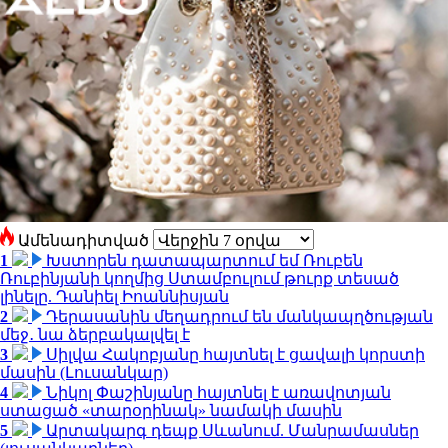
Ամենադիտված
1
Խստորեն դատապարտում եմ Ռուբեն
Ռուբինյանի կողմից Ստամբուլում թուրք տեսած
լինելը. Դանիել Իոաննիսյան
2
Դերասանին մեղադրում են մանկապղծության
մեջ․ նա ձերբակալվել է
3
Սիլվա Հակոբյանը հայտնել է ցավալի կորստի
մասին (Լուսանկար)
4
Նիկոլ Փաշինյանը հայտնել է առավոտյան
ստացած «տարօրինակ» նամակի մասին
5
Արտակարգ դեպք Սևանում. Մանրամասներ