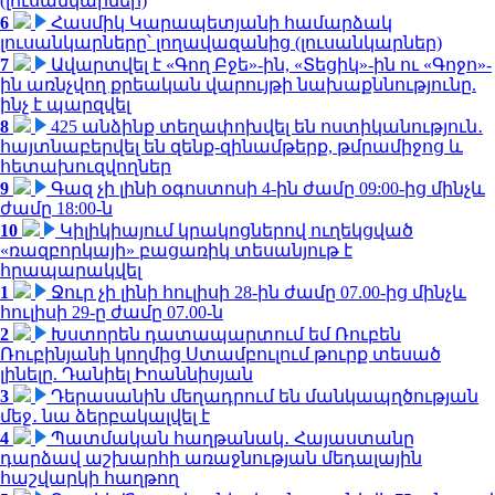
(լուսանկարներ)
6
Հասմիկ Կարապետյանի համարձակ
լուսանկարները՝ լողավազանից (լուսանկարներ)
7
Ավարտվել է «Գող Բջե»-ին, «Տեցիկ»-ին ու «Գոջո»-
ին առնչվող քրեական վարույթի նախաքննությունը.
ինչ է պարզվել
8
425 անձինք տեղափոխվել են ոստիկանություն․
հայտնաբերվել են զենք-զինամթերք, թմրամիջոց և
հետախուզվողներ
9
Գազ չի լինի օգոստոսի 4-ին ժամը 09:00-ից մինչև
ժամը 18:00-ն
10
Կիլիկիայում կրակոցներով ուղեկցված
«ռազբորկայի» բացառիկ տեսանյութ է
հրապարակվել
1
Ջուր չի լինի հուլիսի 28-ին ժամը 07.00-ից մինչև
հուլիսի 29-ը ժամը 07.00-ն
2
Խստորեն դատապարտում եմ Ռուբեն
Ռուբինյանի կողմից Ստամբուլում թուրք տեսած
լինելը. Դանիել Իոաննիսյան
3
Դերասանին մեղադրում են մանկապղծության
մեջ․ նա ձերբակալվել է
4
Պատմական հաղթանակ․ Հայաստանը
դարձավ աշխարհի առաջնության մեդալային
հաշվարկի հաղթող