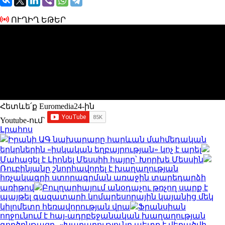
ՈՒՂԻՂ ԵԹԵՐ
Հետևե՛ք Euromedia24-ին
Youtube-ում`
Լրահոս
Իրանի ԱԳ նախարարը հարևան մահմեդական
երկրներին «իսկական եղբայրության» կոչ է արել
Մահացել է Լիոնել Մեսսիի հայրը՝ Խորխե Մեսսին
Ռուբինյանը շնորհավորել է խաղաղության
հռչակագրի ստորագրման առաջին տարեդարձի
առիթով
Բուլղարիայում անօդաչու թռչող սարք է
պայթել գազատարի կոմպրեսորային կայանից մեկ
կիլոմետր հեռավորության վրա
Ֆրանսիան
ողջունում է հայ-ադրբեջանական խաղաղության
գործընթացը․ «Խաղաղությունը պետք է վերածվի