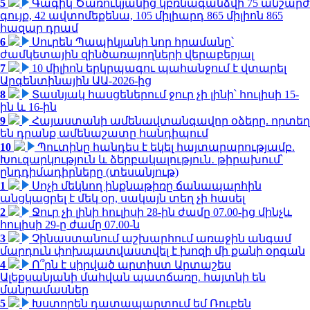
5
Գագիկ Ծառուկյանից կբռնագանձվի 75 անշարժ
գույք, 42 ավտոմեքենա, 105 միլիարդ 865 միլիոն 865
հազար դրամ
6
Սուրեն Պապիկյանի նոր հրամանը՝
ժամկետային զինծառայողների վերաբերյալ
7
10 միլիոն երկրպագու պահանջում է վտարել
Արգենտինային ԱԱ-2026-ից
8
Տասնյակ հասցեներում ջուր չի լինի՝ հուլիսի 15-
ին և 16-ին
9
Հայաստանի ամենավտանգավոր օձերը. որտեղ
են դրանք ամենաշատը հանդիպում
10
Պուտինը հանդես է եկել հայտարարությամբ.
Խուզարկություն և ձերբակալություն․ թիրախում՝
ընդդիմադիրները (տեսանյութ)
1
Սոչի մեկնող ինքնաթիռը ճանապարհին
անցկացրել է մեկ օր, սակայն տեղ չի հասել
2
Ջուր չի լինի հուլիսի 28-ին ժամը 07.00-ից մինչև
հուլիսի 29-ը ժամը 07.00-ն
3
Չինաստանում աշխարհում առաջին անգամ
մարդուն փոխպատվաստվել է խոզի մի քանի օրգան
4
Ո՞րն է սիրված արտիստ Արտաշես
Ալեքսանյանի մահվան պատճառը. հայտնի են
մանրամասներ
5
Խստորեն դատապարտում եմ Ռուբեն