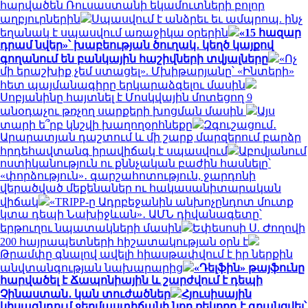
հարվածեն Ռուսաստանի եկամուտների բոլոր
աղբյուրներին
Սպասվում է անձրեւ եւ ամպրոպ. ինչ
եղանակ է սպասվում առաջիկա օրերին
«15 հազար
դրամ նվեր»՝ խաբեության ծուղակ․ կեղծ կայքով
գողանում են բանկային հաշիվների տվյալները
«Ոչ
մի երաշխիք չեմ ստացել». Մխիթարյանը՝ «Ինտերի»
հետ պայմանագիրը երկարաձգելու մասին
Սոբյանինը հայտնել է Մոսկվային մոտեցող 9
անօդաչու թռչող սարքերի խոցման մասին
Այս
տարի ե՞րբ կնշվի խաղողօրհնեքը
Զգուշացում․
Արարատյան դաշտում և մի շարք մարզերում բարձր
հրդեհավտանգ իրավիճակ է սպասվում
Աբովյանում
ոստիկանություն ու քննչական բաժին հասնելը՝
«փորձություն»․ գարշահոտություն, ջարդոնի
վերածված մեքենաներ ու հակասանիտարական
վիճակ
«TRIPP-ը Ադրբեջանին անխոչընդոտ մուտք
կտա դեպի Նախիջևան»․ ԱՄՆ դիվանագետը՝
երթուղու նպատակների մասին
Եփեսոսի Ս. Ժողովի
200 հայրապետների հիշատակության օրն է
Թրամփը գնալով ավելի հիասթափվում է իր ներքին
անվտանգության նախարարից
«Դելֆին» թայֆունը
հարվածել է Ճապոնիային և շարժվում է դեպի
Չինաստան․ կան տուժածներ
Հյուսիսային
կիսագնդում ջերմաստիճանի նոր ռեկորդ է գրանցվել՝