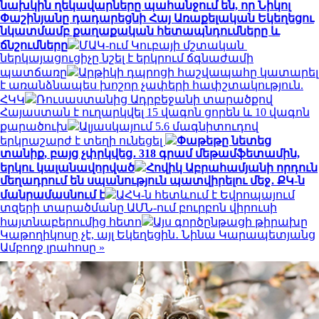
նախկին ղեկավարները պահանջում են, որ Նիկոլ
Փաշինյանը դադարեցնի Հայ Առաքելական Եկեղեցու
նկատմամբ քաղաքական հետապնդումները և
ճնշումները
ՄԱԿ-ում Կուբայի մշտական ​​
ներկայացուցիչը նշել է երկրում ճգնաժամի
պատճառը
Արթիկի դպրոցի հաշվապահը կատարել
է առանձնապես խոշոր չափերի հափշտակություն.
ՀԿԿ
Ռուսաստանից Ադրբեջանի տարածքով
Հայաստան է ուղարկվել 15 վագոն ցորեն և 10 վագոն
քարածուխ
Ալյասկայում 5.6 մագնիտուդով
երկրաշարժ է տեղի ունեցել
Փաթեթը նետեց
տանիք, բայց չփրկվեց․ 318 գրամ մեթամֆետամին,
երկու կալանավորված
Հովիկ Աբրահամյանի որդուն
մեղադրում են սպանություն պատվիրելու մեջ․ ՔԿ-ն
մանրամասնում է
ԱՀԿ-ն հետևում է Եվրոպայում
տզերի տարածմանը ԱՄՆ-ում բուրբոն վիրուսի
հայտնաբերումից հետո
Այս գործընթացի թիրախը
Կաթողիկոսը չէ, այլ Եկեղեցին․ Նինա Կարապետյանց
Ամբողջ լրահոսը »