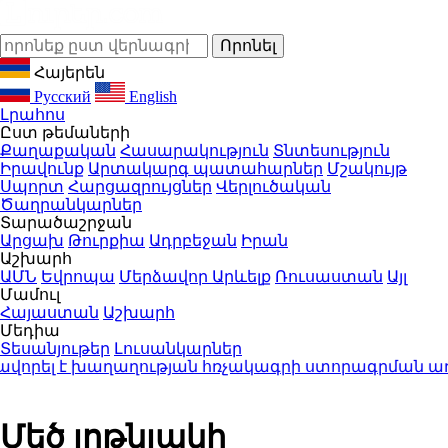
Հայերեն
Русский
English
Լրահոս
Ըստ թեմաների
Քաղաքական
Հասարակություն
Տնտեսություն
Իրավունք
Արտակարգ պատահարներ
Մշակույթ
Սպորտ
Հարցազրույցներ
Վերլուծական
Ծաղրանկարներ
Տարածաշրջան
Արցախ
Թուրքիա
Ադրբեջան
Իրան
Աշխարհ
ԱՄՆ
Եվրոպա
Մերձավոր Արևելք
Ռուսաստան
Այլ
Մամուլ
Հայաստան
Աշխարհ
Մեդիա
Տեսանյութեր
Լուսանկարներ
որել է խաղաղության հռչակագրի ստորագրման առա
Մեծ յոթնյակի