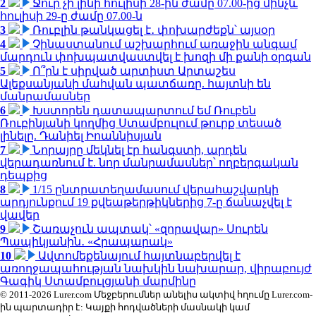
2
Ջուր չի լինի հուլիսի 28-ին ժամը 07.00-ից մինչև
հուլիսի 29-ը ժամը 07.00-ն
3
Ռուբլին թանկացել է․ փոխարժեքն՝ այսօր
4
Չինաստանում աշխարհում առաջին անգամ
մարդուն փոխպատվաստվել է խոզի մի քանի օրգան
5
Ո՞րն է սիրված արտիստ Արտաշես
Ալեքսանյանի մահվան պատճառը. հայտնի են
մանրամասներ
6
Խստորեն դատապարտում եմ Ռուբեն
Ռուբինյանի կողմից Ստամբուլում թուրք տեսած
լինելը. Դանիել Իոաննիսյան
7
Նորայրը մեկնել էր հանգստի, արդեն
վերադառնում է. նոր մանրամասներ՝ ողբերգական
դեպքից
8
1/15 ընտրատեղամասում վերահաշվարկի
արդյունքում 19 քվեաթերթիկներից 7-ը ճանաչվել է
վավեր
9
Շառաչուն ապտակ՝ «զորավար» Սուրեն
Պապիկյանին․ «Հրապարակ»
10
Ավտոմեքենայում հայտնաբերվել է
առողջապահության նախկին նախարար, վիրաբույժ
Գագիկ Ստամբուլցյանի մարմինը
© 2011-2026 Lurer.com Մեջբերումներ անելիս ակտիվ հղումը Lurer.com-
ին պարտադիր է: Կայքի հոդվածների մասնակի կամ