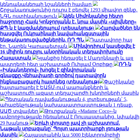
կենդանակերպի նշանների համար
Շրջանառությունից դուրս է բերվել 1293 միավոր զենք․
ՆԳՆ ոստիկանություն
Ալեն Սիմոնյանից հետո
հաջորդը Հայկ Կոնջորյանն է․ նրա մասին «սլիվները»
ՔՊ-ն է կազմակերպում (տեսանյութ)
Հարվածներ են
հասցվել Ուկրաինայի նավահանգստային
ենթակառուցվածքներին. ՌԴ ՊՆ
Դատավորը հայ
էր․ Նարեկ Կարապետյան
Մինվոդիում կասեցվել է
16 միլիոն ռուբլու անօրինական տեղափոխումը
Հայաստան
Կյանքից հեռացել է Մադոննայի և այլ
աստղերի հետ աշխատած Ուիլյամ Օրբիթը
ՌԴ-ն
«Իսկանդերով» խոցել է զինվորական
գնացքը.Վեհափառի գործով դատավորն
ինքնաբացարկ հայտնեց (տեսանյութ)
Փաշինյանը
հայտարարել է ԵԱՏՄ-ում ապրանքների և
աշխատուժի ազատ տեղաշարժի խնդիրների մասին
Պետական դավաճանության 4, լրտեսության՝ 5,
ահաբեկչության նախապատրաստության 1 դեպք.
ԱԱԾ տվյալներ
Թուրքական «Madame Coco»-ն
ամբողջությամբ հեռանում է Ռուսաստանից․ կփակվի
29 խանութ
Երևի փոստը լավ չի աշխատում․
Նաթան սրբազանը՝ Պոլսո պատրիարքի լռության
մասին
Հայաստանին ևս 5000 էլեկտրոմոբիլի