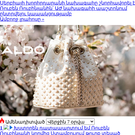
Սերբիայի խորհրդարանի նախագահը շնորհավորել է
Ռուբեն Ռուբինյանին՝ ԱԺ նախագահի պաշտոնում
ընտրվելու կապակցությամբ
Ամբողջ լրահոսը »
Ամենադիտված
1
Խստորեն դատապարտում եմ Ռուբեն
Ռուբինյանի կողմից Ստամբուլում թուրք տեսած