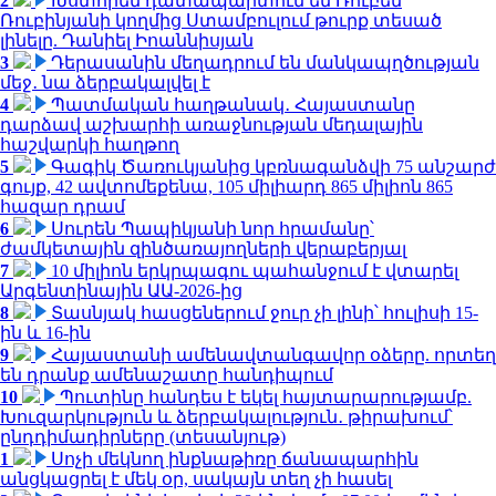
2
Խստորեն դատապարտում եմ Ռուբեն
Ռուբինյանի կողմից Ստամբուլում թուրք տեսած
լինելը. Դանիել Իոաննիսյան
3
Դերասանին մեղադրում են մանկապղծության
մեջ․ նա ձերբակալվել է
4
Պատմական հաղթանակ․ Հայաստանը
դարձավ աշխարհի առաջնության մեդալային
հաշվարկի հաղթող
5
Գագիկ Ծառուկյանից կբռնագանձվի 75 անշարժ
գույք, 42 ավտոմեքենա, 105 միլիարդ 865 միլիոն 865
հազար դրամ
6
Սուրեն Պապիկյանի նոր հրամանը՝
ժամկետային զինծառայողների վերաբերյալ
7
10 միլիոն երկրպագու պահանջում է վտարել
Արգենտինային ԱԱ-2026-ից
8
Տասնյակ հասցեներում ջուր չի լինի՝ հուլիսի 15-
ին և 16-ին
9
Հայաստանի ամենավտանգավոր օձերը. որտեղ
են դրանք ամենաշատը հանդիպում
10
Պուտինը հանդես է եկել հայտարարությամբ.
Խուզարկություն և ձերբակալություն․ թիրախում՝
ընդդիմադիրները (տեսանյութ)
1
Սոչի մեկնող ինքնաթիռը ճանապարհին
անցկացրել է մեկ օր, սակայն տեղ չի հասել