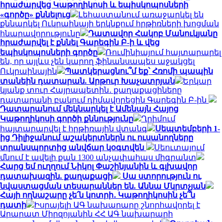
հրաժարվեց Կաթողիկոսի և եպիսկոպոսների
«գործը» քննելուց
Լեհաստանում առաջարկել են
քննարկել Ուկրաինայի երկնքում հրթիռների խոցման
հնարավորությունը
Դատավոր Հակոբ Մանուկյանը
հրաժարվել է քննել Գարեգին Բ-ի և վեց
եպիսկոպոսների գործը
Ռումինիայում հայտարարել
են, որ այլևս չեն կարող ֆինանսապես աջակցել
Ուկրաինային
Պատկերացնու՞մ եք՝ Հռոմի պապին
տանեին դատարան. Արթուր Խաչատրյան
Երկար
կյանք տուր Հայրապետին․ քաղաքացիները
դատարանի բակում դիմավորեցին Գարեգին Բ-ին
Դատարանում մեկնարկել է Ամենայն Հայոց
Կաթողիկոսի գործի քննությունը
Ղրիմում
հայտարարվել է հրթիռային վտանգ
Սեպտեմբերի 1-
ից Դիլիջանում աշակերտներն ու ուսանողները
տրանսպորտից անվճար կօգտվեն
Սեուտայում
մնում է ավելի քան 1300 անչափահաս միգրանտ
Հարց եմ ուղղում Նիկոլ Փաշինյանին և գլխավոր
դատախազին. քաղաքացի
Սա ստորություն ու
նվաստացման տեսարաններ են. Աննա Մկրտչյան
Հայի ողնաշարը չե՛ն կոտրի․ Կաթողիկոսին չե՞ն
դատի
Իսրայելի ԱԳ նախարարը շնորհավորել է
Արարատ Միրզոյանին ՀՀ ԱԳ նախարարի