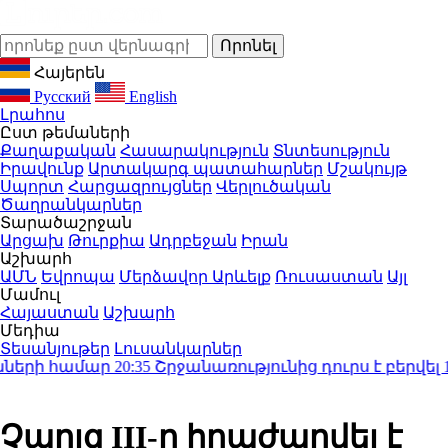
Հայերեն
Русский
English
Լրահոս
Ըստ թեմաների
Քաղաքական
Հասարակություն
Տնտեսություն
Իրավունք
Արտակարգ պատահարներ
Մշակույթ
Սպորտ
Հարցազրույցներ
Վերլուծական
Ծաղրանկարներ
Տարածաշրջան
Արցախ
Թուրքիա
Ադրբեջան
Իրան
Աշխարհ
ԱՄՆ
Եվրոպա
Մերձավոր Արևելք
Ռուսաստան
Այլ
Մամուլ
Հայաստան
Աշխարհ
Մեդիա
Տեսանյութեր
Լուսանկարներ
երի համար
20:35
Շրջանառությունից դուրս է բերվել 129
Չարլզ III-ը հրաժարվել է