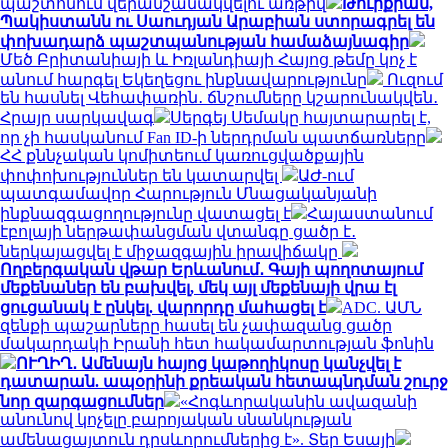
պաշտոնում վերանշանակվելու առթիվ
Թուրքիան,
Պակիստանն ու Սաուդյան Արաբիան ստորագրել են
փոխադարձ պաշտպանության համաձայնագիր
Մեծ Բրիտանիայի և Իռլանդիայի Հայոց թեմը կոչ է
անում հարգել Եկեղեցու ինքնավարությունը
Ուզում
են հասնել Վեհափառին․ ճնշումները կշարունակվեն․
Հրայր սարկավագ
Սերգեյ Սեմակը հայտարարել է,
որ չի հասկանում Fan ID-ի ներդրման պատճառները
ՀՀ քննչական կոմիտեում կառուցվածքային
փոփոխություններ են կատարվել
ԱԺ-ում
պատգամավոր Հարություն Մնացականյանի
ինքնազգացողությունը վատացել է
Հայաստանում
էբոլայի ներթափանցման վտանգը ցածր է․
ներկայացվել է միջազգային իրավիճակը
Ողբերգական վթար Երևանում․ Գայի պողոտայում
մեքենաներ են բախվել, մեկ այլ մեքենայի վրա էլ
ցուցանակ է ընկել. վարորդը մահացել է
ADC. ԱՄՆ
զենքի պաշարները հասել են չափազանց ցածր
մակարդակի Իրանի հետ հակամարտության ֆոնին
ՈՒՂԻՂ․ Ամենայն հայոց կաթողիկոսը կանչվել է
դատարան. ապօրինի քրեական հետապնդման շուրջ
նոր զարգացումներ
«Հոգևորականին ավազանի
անունով կոչելը բարոյական սնանկության
ամենացայտուն դրսևորումներից է». Տեր Եսայի