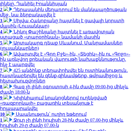
լինելը. Դանիել Իոաննիսյան
2
Դերասանին մեղադրում են մանկապղծության
մեջ․ նա ձերբակալվել է
3
Սիլվա Հակոբյանը հայտնել է ցավալի կորստի
մասին (Լուսանկար)
4
Նիկոլ Փաշինյանը հայտնել է առավոտյան
ստացած «տարօրինակ» նամակի մասին
5
Արտակարգ դեպք Սևանում. Մանրամասներ
(լուսանկարներ)
6
Ավարտվել է «Գող Բջե»-ին, «Տեցիկ»-ին ու «Գոջո»-
ին առնչվող քրեական վարույթի նախաքննությունը.
ինչ է պարզվել
7
425 անձինք տեղափոխվել են ոստիկանություն․
հայտնաբերվել են զենք-զինամթերք, թմրամիջոց և
հետախուզվողներ
8
Գազ չի լինի օգոստոսի 4-ին ժամը 09:00-ից մինչև
ժամը 18:00-ն
9
Կիլիկիայում կրակոցներով ուղեկցված
«ռազբորկայի» բացառիկ տեսանյութ է
հրապարակվել
10
Սպանություն՝ ուղիղ եթերում
1
Ջուր չի լինի հուլիսի 28-ին ժամը 07.00-ից մինչև
հուլիսի 29-ը ժամը 07.00-ն