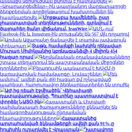
անմաքս ներմուծման քվոտա է հատկացվել
«Արարատցեմենտ»-ին պատկանող մարզադպրոցի
ձեռքբերման գործընթացում խախտումներ են
հայտնաբերվել
Մոջթաբա Խամենեին, ըստ
չհաստատված տեղեկությունների, գտնվում է
ծայրահեղ ծանր վիճակում․ IranWire
ԱՄՆ-ում
Facebook-ին և Instagram-ին տուգանել են 567 մլն դոլարով
Արման Ազարյանը ճանաչվել է տարվա լավագույն
փրկարար
Տաթև համայնքի նախկին ղեկավար
Մուրադ Սիմոնյանից կբռնագանձվի 4 միլիոն 454
հազար դրամ
Գերմանական օդանավակայանները
շտապ տեղադրում են պաշտպանական միջոցներ
դրոններից
Բելառուսին պակասում է ԽՍՀՄ-ի
կառավարման համակարգը. Լուկաշենկո
Մեկ
ամսում՝ ավելի քան 400 հազար քմ ոչնչացված
պահեստ․ հարյուրավոր ձեռնարկատերեր են տուժել
ԱԺ-ից դեպի Էջմիածին՝ Վեհափառի
դատավարությանը. Պուտինը պատրաստվում է
փորձել ՆԱՏՕ-ին
Հայաստանի և Լիտվայի
սահմանապահ ծառայությունները քննարկել են
համագործակցության ընդլայնման
հնարավորությունները
Հայաստանից
արտահանված ձկնամթերքի ավելի քան 91%-ը
հուլիսին ուղարկվել է Վրաստան
Դատավորը