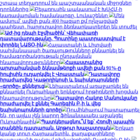
շտապ տեղադրում են պաշտպանական միջոցներ
դրոններից
Բելառուսին պակասում է ԽՍՀՄ-ի
կառավարման համակարգը. Լուկաշենկո
Մեկ
ամսում՝ ավելի քան 400 հազար քմ ոչնչացված
պահեստ․ հարյուրավոր ձեռնարկատերեր են տուժել
ԱԺ-ից դեպի Էջմիածին՝ Վեհափառի
դատավարությանը. Պուտինը պատրաստվում է
փորձել ՆԱՏՕ-ին
Հայաստանի և Լիտվայի
սահմանապահ ծառայությունները քննարկել են
համագործակցության ընդլայնման
հնարավորությունները
Հայաստանից
արտահանված ձկնամթերքի ավելի քան 91%-ը
հուլիսին ուղարկվել է Վրաստան
Դատավորը
հրաժարվեց Կաթողիկոսի և եպիսկոպոսների
«գործը» քննելուց
Լեհաստանում առաջարկել են
քննարկել Ուկրաինայի երկնքում հրթիռների խոցման
հնարավորությունը
Դատավոր Հակոբ Մանուկյանը
հրաժարվել է քննել Գարեգին Բ-ի և վեց
եպիսկոպոսների գործը
Ռումինիայում հայտարարել
են, որ այլևս չեն կարող ֆինանսապես աջակցել
Ուկրաինային
Պատկերացնու՞մ եք՝ Հռոմի պապին
տանեին դատարան. Արթուր Խաչատրյան
Երկար
կյանք տուր Հայրապետին․ քաղաքացիները
դատարանի բակում դիմավորեցին Գարեգին Բ-ին