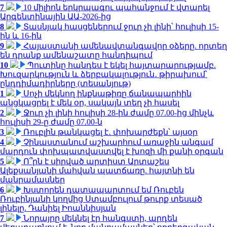
7
10 միլիոն երկրպագու պահանջում է վտարել
Արգենտինային ԱԱ-2026-ից
8
Տասնյակ հասցեներում ջուր չի լինի՝ հուլիսի 15-
ին և 16-ին
9
Հայաստանի ամենավտանգավոր օձերը. որտեղ
են դրանք ամենաշատը հանդիպում
10
Պուտինը հանդես է եկել հայտարարությամբ.
Խուզարկություն և ձերբակալություն․ թիրախում՝
ընդդիմադիրները (տեսանյութ)
1
Սոչի մեկնող ինքնաթիռը ճանապարհին
անցկացրել է մեկ օր, սակայն տեղ չի հասել
2
Ջուր չի լինի հուլիսի 28-ին ժամը 07.00-ից մինչև
հուլիսի 29-ը ժամը 07.00-ն
3
Ռուբլին թանկացել է․ փոխարժեքն՝ այսօր
4
Չինաստանում աշխարհում առաջին անգամ
մարդուն փոխպատվաստվել է խոզի մի քանի օրգան
5
Ո՞րն է սիրված արտիստ Արտաշես
Ալեքսանյանի մահվան պատճառը. հայտնի են
մանրամասներ
6
Խստորեն դատապարտում եմ Ռուբեն
Ռուբինյանի կողմից Ստամբուլում թուրք տեսած
լինելը. Դանիել Իոաննիսյան
7
Նորայրը մեկնել էր հանգստի, արդեն