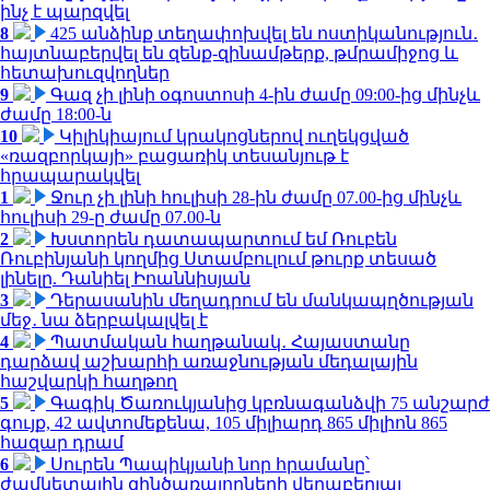
ինչ է պարզվել
8
425 անձինք տեղափոխվել են ոստիկանություն․
հայտնաբերվել են զենք-զինամթերք, թմրամիջոց և
հետախուզվողներ
9
Գազ չի լինի օգոստոսի 4-ին ժամը 09:00-ից մինչև
ժամը 18:00-ն
10
Կիլիկիայում կրակոցներով ուղեկցված
«ռազբորկայի» բացառիկ տեսանյութ է
հրապարակվել
1
Ջուր չի լինի հուլիսի 28-ին ժամը 07.00-ից մինչև
հուլիսի 29-ը ժամը 07.00-ն
2
Խստորեն դատապարտում եմ Ռուբեն
Ռուբինյանի կողմից Ստամբուլում թուրք տեսած
լինելը. Դանիել Իոաննիսյան
3
Դերասանին մեղադրում են մանկապղծության
մեջ․ նա ձերբակալվել է
4
Պատմական հաղթանակ․ Հայաստանը
դարձավ աշխարհի առաջնության մեդալային
հաշվարկի հաղթող
5
Գագիկ Ծառուկյանից կբռնագանձվի 75 անշարժ
գույք, 42 ավտոմեքենա, 105 միլիարդ 865 միլիոն 865
հազար դրամ
6
Սուրեն Պապիկյանի նոր հրամանը՝
ժամկետային զինծառայողների վերաբերյալ