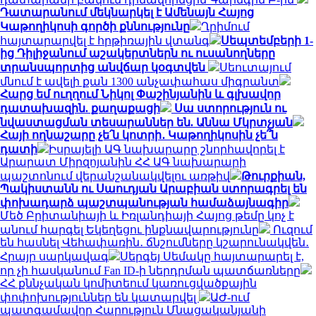
Դատարանում մեկնարկել է Ամենայն Հայոց
Կաթողիկոսի գործի քննությունը
Ղրիմում
հայտարարվել է հրթիռային վտանգ
Սեպտեմբերի 1-
ից Դիլիջանում աշակերտներն ու ուսանողները
տրանսպորտից անվճար կօգտվեն
Սեուտայում
մնում է ավելի քան 1300 անչափահաս միգրանտ
Հարց եմ ուղղում Նիկոլ Փաշինյանին և գլխավոր
դատախազին. քաղաքացի
Սա ստորություն ու
նվաստացման տեսարաններ են. Աննա Մկրտչյան
Հայի ողնաշարը չե՛ն կոտրի․ Կաթողիկոսին չե՞ն
դատի
Իսրայելի ԱԳ նախարարը շնորհավորել է
Արարատ Միրզոյանին ՀՀ ԱԳ նախարարի
պաշտոնում վերանշանակվելու առթիվ
Թուրքիան,
Պակիստանն ու Սաուդյան Արաբիան ստորագրել են
փոխադարձ պաշտպանության համաձայնագիր
Մեծ Բրիտանիայի և Իռլանդիայի Հայոց թեմը կոչ է
անում հարգել Եկեղեցու ինքնավարությունը
Ուզում
են հասնել Վեհափառին․ ճնշումները կշարունակվեն․
Հրայր սարկավագ
Սերգեյ Սեմակը հայտարարել է,
որ չի հասկանում Fan ID-ի ներդրման պատճառները
ՀՀ քննչական կոմիտեում կառուցվածքային
փոփոխություններ են կատարվել
ԱԺ-ում
պատգամավոր Հարություն Մնացականյանի