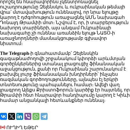
որոշել են հնարավորինս չկենտրոնացնել
ուշադրությունը Զելենսկու և ուկրաինական թեմայի
վրա՝ մտավախություն ունենալով, որ նրա ելույթը
կարող է դժգոհություն առաջացնել ԱՄՆ նախագահ
Դոնալդ Թրամփի մոտ։ Նշվում է, որ, ի տարբերություն
նախորդ տարիների, այս անգամ Ուկրաինայի
նախագահը չի ունենա առանձին ելույթ ՆԱՏՕ-ի
առաջնորդների մասնակցությամբ գլխավոր
նիստում։
The Telegraph
-ի գնահատմամբ՝ Զելենսկին
գագաթնաժողովի շրջանակում կփորձի արևմտյան
գործընկերներից ստանալ լրացուցիչ ֆինանսական
աջակցություն, քանի որ Ուկրաինան շարունակում է
բախվել լուրջ ֆինանսական խնդիրների՝ ինչպես
ռազմական գործողությունները, այնպես էլ երկրի
տնտեսությունը պահպանելու համար։ Ավելի վաղ
լրագրող Ալեքս Քրիստոֆորուն կարծիք էր հայտնել, որ
Թրամփի հետ հնարավոր հանդիպումը կարող է Կիևի
համար անցանկալի հետևանքներ ունենալ։
ՈՒՂԻՂ ԵԹԵՐ