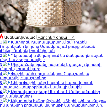
Ամենադիտված
1
Խստորեն դատապարտում եմ Ռուբեն
Ռուբինյանի կողմից Ստամբուլում թուրք տեսած
լինելը. Դանիել Իոաննիսյան
2
Դերասանին մեղադրում են մանկապղծության
մեջ․ նա ձերբակալվել է
3
Սիլվա Հակոբյանը հայտնել է ցավալի կորստի
մասին (Լուսանկար)
4
Փաշինյանի որոշումներով 7 պաշտոնյա
ազատվել է պաշտոնից
5
Նիկոլ Փաշինյանը հայտնել է առավոտյան
ստացած «տարօրինակ» նամակի մասին
6
Արտակարգ դեպք Սևանում. Մանրամասներ
(լուսանկարներ)
7
Ավարտվել է «Գող Բջե»-ին, «Տեցիկ»-ին ու «Գոջո»-
ին առնչվող քրեական վարույթի նախաքննությունը.