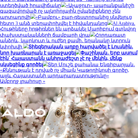
ստեղծված իրավիճակը
«Աչաջուր» ապրանքանիշի
գազավորված ոչ ալկոհոլային ըմպելիքները չեն
արտադրվի
«Բամբու» բար-ռեստորանից սնվելուց
հետո 3 անձ տեղափոխվել է հիվանդանոց
Al Arabiya.
Հութիները հրթիռներ են արձակել Մարիբում գտնվող
փախստականների ճամբարի վրա
Հորդառատ
անձրև, կարկուտ և ուժեղ քամի․ եղանակը կտրուկ
կփոխվի
Տիեզերական աղբը հարվածել է Լուսնին․
նոր խառնարան է առաջացել
Փաշինյան․ Երբ ասում
էին՝ Հայաստանն անհրաժեշտ չէ ոչ մեկին, մենք
սկսեցինք գործել
Տեր Մուշե քահանա Ենգիբարյան․
«Քննության է դրված ոչ միայն Կաթողիկոսի գործը,
այլև Հայաստանի արդարադատությունը»
Ամբողջ լրահոսը »