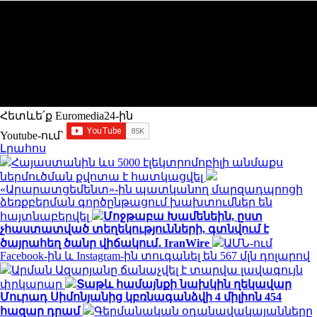
Հետևե՛ք Euromedia24-ին
Youtube-ում`
Լրահոս
Հայաստանին ևս 5000 էլեկտրոմոբիլի անմաքս
ներմուծման քվոտա է հատկացվել
«Արարատցեմենտ»-ին պատկանող մարզադպրոցի
ձեռքբերման գործընթացում խախտումներ են
հայտնաբերվել
Մոջթաբա Խամենեին, ըստ
չհաստատված տեղեկությունների, գտնվում է
ծայրահեղ ծանր վիճակում․ IranWire
ԱՄՆ-ում
Facebook-ին և Instagram-ին տուգանել են 567 մլն դոլարով
Արման Ազարյանը ճանաչվել է տարվա լավագույն
փրկարար
Տաթև համայնքի նախկին ղեկավար
Մուրադ Սիմոնյանից կբռնագանձվի 4 միլիոն 454
հազար դրամ
Գերմանական օդանավակայանները