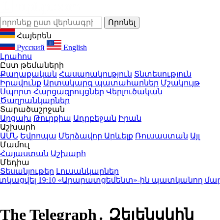
Հայերեն
Русский
English
Լրահոս
Ըստ թեմաների
Քաղաքական
Հասարակություն
Տնտեսություն
Իրավունք
Արտակարգ պատահարներ
Մշակույթ
Սպորտ
Հարցազրույցներ
Վերլուծական
Ծաղրանկարներ
Տարածաշրջան
Արցախ
Թուրքիա
Ադրբեջան
Իրան
Աշխարհ
ԱՄՆ
Եվրոպա
Մերձավոր Արևելք
Ռուսաստան
Այլ
Մամուլ
Հայաստան
Աշխարհ
Մեդիա
Տեսանյութեր
Լուսանկարներ
ացվել
19:10
«Արարատցեմենտ»-ին պատկանող մարզադպ
The Telegraph․ Զելենսկին