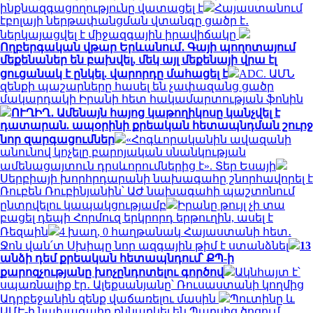
ինքնազգացողությունը վատացել է
Հայաստանում
էբոլայի ներթափանցման վտանգը ցածր է․
ներկայացվել է միջազգային իրավիճակը
Ողբերգական վթար Երևանում․ Գայի պողոտայում
մեքենաներ են բախվել, մեկ այլ մեքենայի վրա էլ
ցուցանակ է ընկել. վարորդը մահացել է
ADC. ԱՄՆ
զենքի պաշարները հասել են չափազանց ցածր
մակարդակի Իրանի հետ հակամարտության ֆոնին
ՈՒՂԻՂ․ Ամենայն հայոց կաթողիկոսը կանչվել է
դատարան. ապօրինի քրեական հետապնդման շուրջ
նոր զարգացումներ
«Հոգևորականին ավազանի
անունով կոչելը բարոյական սնանկության
ամենացայտուն դրսևորումներից է». Տեր Եսայի
Սերբիայի խորհրդարանի նախագահը շնորհավորել է
Ռուբեն Ռուբինյանին՝ ԱԺ նախագահի պաշտոնում
ընտրվելու կապակցությամբ
Իրանը թույլ չի տա
բացել դեպի Հորմուզ երկրորդ երթուղին, ասել է
Ռեզաին
4 խաղ, 0 հաղթանակ Հայաստանի հետ․
Ջոն վան՛տ Սխիպը նոր ազգային թիմ է ստանձնել
13
անձի դեմ քրեական հետապնդում՝ ՔՊ-ի
քարոզչությանը խոչընդոտելու գործով
Ակնհայտ է՝
սպառնալիք էր․ Ալեքսանյանը՝ Ռուսաստանի կողմից
Ադրբեջանին զենք վաճառելու մասին
Պուտինը և
ԱՄԷ-ի նախագահը քննարկել են Պարսից ծոցում