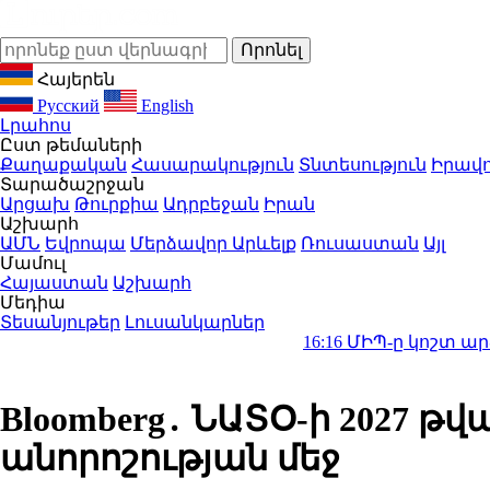
Հայերեն
Русский
English
Լրահոս
Ըստ թեմաների
Քաղաքական
Հասարակություն
Տնտեսություն
Իրավո
Տարածաշրջան
Արցախ
Թուրքիա
Ադրբեջան
Իրան
Աշխարհ
ԱՄՆ
Եվրոպա
Մերձավոր Արևելք
Ռուսաստան
Այլ
Մամուլ
Հայաստան
Աշխարհ
Մեդիա
Տեսանյութեր
Լուսանկարներ
16:16
ՄԻՊ-ը կոշտ արձագանքել 
Bloomberg․ ՆԱՏՕ-ի 2027 
անորոշության մեջ