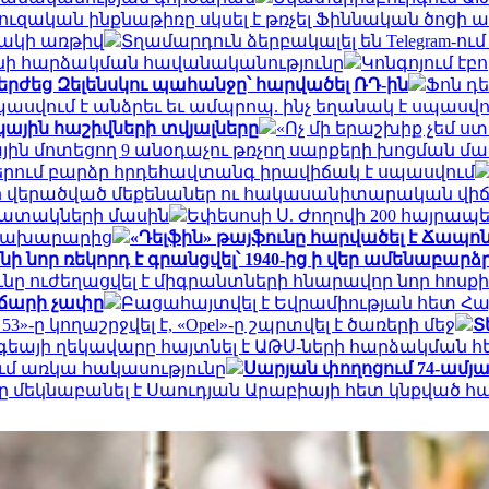
ւզական ինքնաթիռը սկսել է թռչել Ֆիննական ծոցի ա
նակի առթիվ
Տղամարդուն ձերբակալել են Telegram-ո
անի հարձակման հավանականությունը
Կոնգոյում էբ
երժեց Զելենսկու պահանջը՝ հարվածել ՌԴ-ին
Ֆոն դ
ասվում է անձրեւ եւ ամպրոպ. ինչ եղանակ է սպասվ
կային հաշիվների տվյալները
«Ոչ մի երաշխիք չեմ 
ային մոտեցող 9 անօդաչու թռչող սարքերի խոցման մ
երում բարձր հրդեհավտանգ իրավիճակ է սպասվում
դոնի վերածված մեքենաներ ու հակասանիտարական վի
պատակների մասին
Եփեսոսի Ս. Ժողովի 200 հայրապ
 նախարարից
«Դելֆին» թայֆունը հարվածել է Ճապո
 նոր ռեկորդ է գրանցվել՝ 1940-ից ի վեր ամենաբարձ
ւնը ուժեղացվել է միգրանտների հնարավոր նոր հոս
ավճարի չափը
Բացահայտվել է Եվրամիության հետ 
»-ը կողաշրջվել է, «Opel»-ը շպրտվել է ծառերի մեջ
Տ
գեայի ղեկավարը հայտնել է ԱԹՍ-ների հարձակման 
ւմ առկա հակասությունը
Սարյան փողոցում 74-ամյա
մեկնաբանել է Սաուդյան Արաբիայի հետ կնքված 