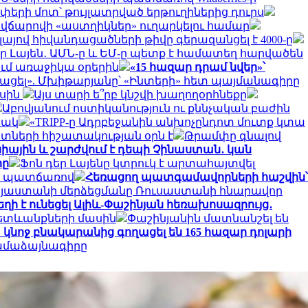
փերի մոտ՝ թույլատրված երթուղիներից դուրս
ւմ վճարովի «աստղիկներ» ուղարկելու համար
ոլայով հիվանդացածների թիվը գերազանցել է 4000-ը
եր Լայեն․ ԱՄՆ-ը և ԵՄ-ը պետք է համատեղ հարվածեն
ում առաջիկա օրերին
«15 հազար դրամ նվեր»՝
ստացել». Մխիթարյանը՝ «Ինտերի» հետ պայմանագիրը
ասին
Այս տարի ե՞րբ կնշվի խաղողօրհնեքը
Աբովյանում ոստիկանություն ու քննչական բաժին
ճակ
«TRIPP-ը Ադրբեջանին անխոչընդոտ մուտք կտա
ետների հիշատակության օրն է
Թրամփը գնալով
նիային և շարժվում է դեպի Չինաստան․ կան
րը
Ֆոն դեր Լայենը կտրուկ է արտահայտվել
քի պատճառով
Հեռացող պատգամավորների հաշվին՝
Հայաստանի մերձեցմանը Ռուսաստանի հնարավոր
եղի է ունեցել Ալիև-Փաշինյան հեռախոսազրույց․
հետևանքների մասին
Փաշինյանին մատնանշել են
 կնոջ բնակարանից գողացել են 165 հազար դոլարի
համաձայնագիրը