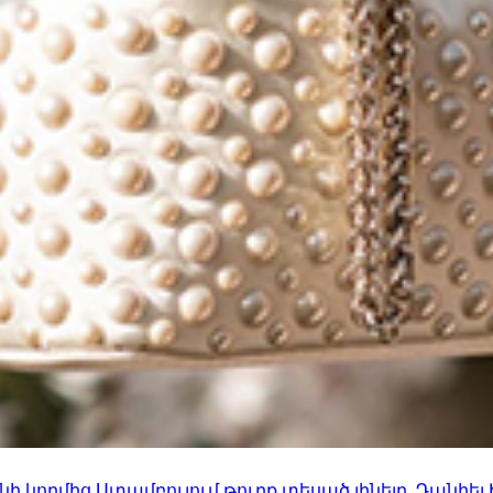
 կողմից Ստամբուլում թուրք տեսած լինելը. Դանիել