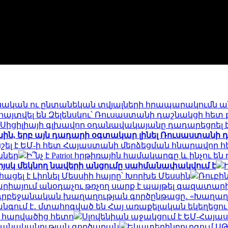
նական ու ընտանեկան տվյալների հրապարակումն ան
այտվել են Զելենսկու՝ Ռուսաստանի դաշնակցի հետ 
Սիցիլիայի գլխավոր օդանավակայանը դադարեցրել է
ին, երբ այն դադարի օգտակար լինել Ռուսաստանի դ
ել է ԵՄ-ի հետ Հայաստանի մերձեցման հնարավոր 
ններ
Ի՞նչ է Patriot հրթիռային համակարգը և ինչո
իյսկ մեկնող նավերի անցումը սահմանափակվում է
ացել է Լիոնել Մեսսիի հայրը՝ Խորխե Մեսսին
Ռուբի
արիայում անօդաչու թռչող սարք է պայթել գազատարի
ադրբեջանական խաղաղության գործընթացը․ «Խաղաղո
գում է․ մտահոգված են Հայ առաքելական եկեղեցու
ր հարվածից հետո
Սլովենիան աջակցում է ԵՄ-Հայա
 բանականության գործարան
Եկատերինբուրգում ԱԹՍ