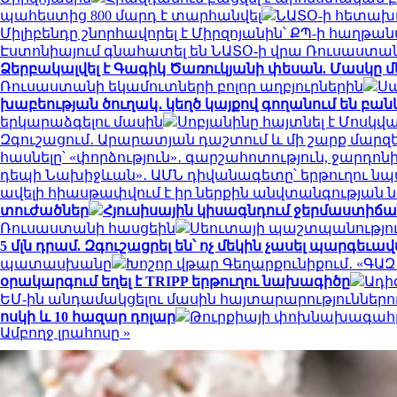
պահեստից 800 մարդ է տարհանվել
ՆԱՏՕ-ի հետախո
Միլիբենդը շնորհավորել է Միրզոյանին՝ ՔՊ-ի հաղթա
Էստոնիայում գնահատել են ՆԱՏՕ-ի վրա Ռուսաստ
Ձերբակալվել է Գագիկ Ծառուկյանի փեսան. Մասկը մ
Ռուսաստանի եկամուտների բոլոր աղբյուրներին
Սպ
խաբեության ծուղակ․ կեղծ կայքով գողանում են բան
երկարաձգելու մասին
Սոբյանինը հայտնել է Մոսկվ
Զգուշացում․ Արարատյան դաշտում և մի շարք մարզ
հասնելը՝ «փորձություն»․ գարշահոտություն, ջար
դեպի Նախիջևան»․ ԱՄՆ դիվանագետը՝ երթուղու ն
ավելի հիասթափվում է իր ներքին անվտանգության
տուժածներ
Հյուսիսային կիսագնդում ջերմաստիճանի
Ռուսաստանի հասցեին
Սեուտայի ​​պաշտպանությո
5 մլն դրամ. Զգուշացրել են՝ ոչ մեկին չասել պարգեւ
պատասխանը
Խոշոր վթար Գեղարքունիքում․ «ԳԱԶ 53
օրակարգում եղել է TRIPP երթուղու նախագիծը
Ադի
ԵՄ-ին անդամակցելու մասին հայտարարություններո
ոսկի և 10 հազար դոլար
Թուրքիայի փոխնախագահը 
Ամբողջ լրահոսը »