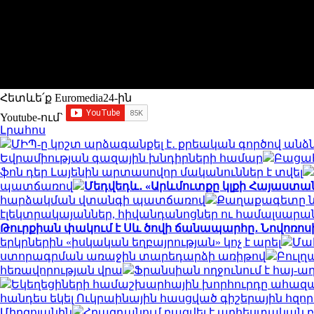
Հետևե՛ք Euromedia24-ին
Youtube-ում`
Լրահոս
ՄԻՊ-ը կոշտ արձագանքել է․ քրեական գործով անձ
Եվրամիության գազային խնդիրների համար
Բացահ
ֆոն դեր Լայենին արտասովոր մականուններ է տվել
պատճառով
Մեդվեդև․ «Արևմուտքը կլքի Հայաստան
հարձակման վտանգի պատճառով
Քաղաքագետը նշ
էլեկտրակայաններ, հիվանդանոցներ ու համալսարա
Թուրքիան փակում է Սև ծովի ճանապարհը․ Նովոռոս
երկրներին «իսկական եղբայրության» կոչ է արել
Մահ
ստորագրման առաջին տարեդարձի առիթով
Բուլղ
հեռավորության վրա
Ֆրանսիան ողջունում է հայ-
Եկեղեցիների համաշխարհային խորհուրդը ահազան
հանդես եկել Ուկրաինային հասցված գիշերային հզո
Միրզոյանին
Հրազդանում բացվել է արհեստական