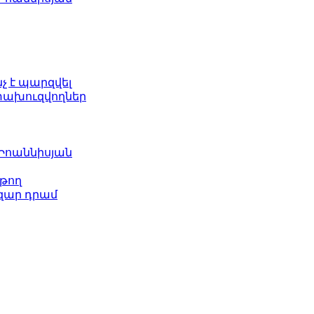
նչ է պարզվել
ետախուզվողներ
 Իոաննիսյան
թող
ազար դրամ