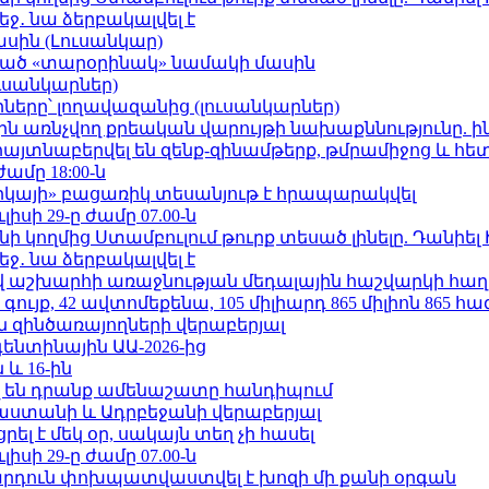
ջ․ նա ձերբակալվել է
ասին (Լուսանկար)
ացած «տարօրինակ» նամակի մասին
ւսանկարներ)
երը՝ լողավազանից (լուսանկարներ)
ո»-ին առնչվող քրեական վարույթի նախաքննությունը. ի
 հայտնաբերվել են զենք-զինամթերք, թմրամիջոց և հ
ժամը 18:00-ն
որկայի» բացառիկ տեսանյութ է հրապարակվել
ւլիսի 29-ը ժամը 07.00-ն
 կողմից Ստամբուլում թուրք տեսած լինելը. Դանիել
ջ․ նա ձերբակալվել է
աշխարհի առաջնության մեդալային հաշվարկի հաղ
ւյք, 42 ավտոմեքենա, 105 միլիարդ 865 միլիոն 865 հ
 զինծառայողների վերաբերյալ
ենտինային ԱԱ-2026-ից
 և 16-ին
 են դրանք ամենաշատը հանդիպում
աստանի և Ադրբեջանի վերաբերյալ
լ է մեկ օր, սակայն տեղ չի հասել
ւլիսի 29-ը ժամը 07.00-ն
րդուն փոխպատվաստվել է խոզի մի քանի օրգան