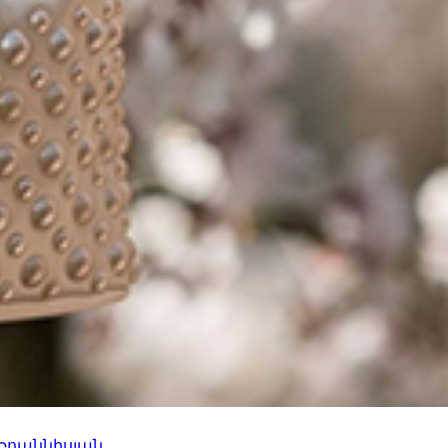
 Իոաննիսյան