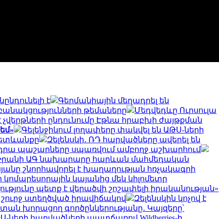
ընդունելի է
Գերմանիային մեղադրել են
բանակցությունների թեմաները
Մեդվեդևը Ուրսուլա
 չվերթների ընդունումը Էթնա հրաբխի ժայթքման
եմ»
Գելենջիկում լողափերը փակվել են ԱԹՍ-ների
հետևանքը
Զելենսկի․ ՌԴ հարվածները ավերել են
ւ են դրա պաշարները սպառվում ամբողջ աշխարհում
Իրանի ԱԳ նախարարը հարևան մահմեդական
նյանը շնորհավորել է խաղաղության հռչակագրի
 կոմպրեսորային կայանից մեկ կիլոմետր
ւթյունը պետք է վերածվի շոշափելի իրականության»
 շուրջ ստեղծված իրավիճակով
Զելենսկին կոչով է
ստան խորացող գործընկերությանը․ Կայզերը՝
-ների հարվածների պատճառով Wildberries-ի