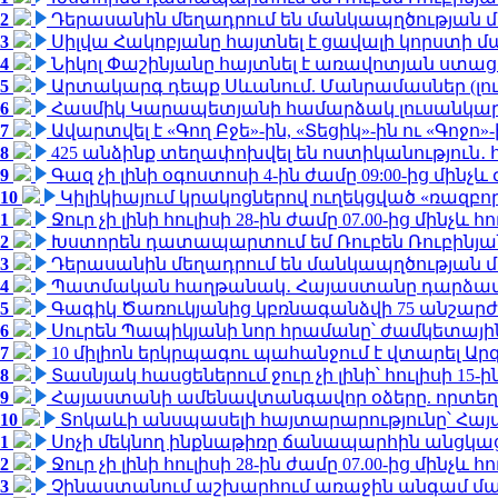
2
Դերասանին մեղադրում են մանկապղծության մե
3
Սիլվա Հակոբյանը հայտնել է ցավալի կորստի մ
4
Նիկոլ Փաշինյանը հայտնել է առավոտյան ստ
5
Արտակարգ դեպք Սևանում. Մանրամասներ (լո
6
Հասմիկ Կարապետյանի համարձակ լուսանկարն
7
Ավարտվել է «Գող Բջե»-ին, «Տեցիկ»-ին ու «Գոջ
8
425 անձինք տեղափոխվել են ոստիկանություն․
9
Գազ չի լինի օգոստոսի 4-ին ժամը 09:00-ից մինչև 
10
Կիլիկիայում կրակոցներով ուղեկցված «ռազբ
1
Ջուր չի լինի հուլիսի 28-ին ժամը 07.00-ից մինչև հո
2
Խստորեն դատապարտում եմ Ռուբեն Ռուբինյանի
3
Դերասանին մեղադրում են մանկապղծության մե
4
Պատմական հաղթանակ․ Հայաստանը դարձավ 
5
Գագիկ Ծառուկյանից կբռնագանձվի 75 անշարժ գո
6
Սուրեն Պապիկյանի նոր հրամանը՝ ժամկետային
7
10 միլիոն երկրպագու պահանջում է վտարել Արգ
8
Տասնյակ հասցեներում ջուր չի լինի՝ հուլիսի 15-ին
9
Հայաստանի ամենավտանգավոր օձերը. որտեղ
10
Տոկաևի անսպասելի հայտարարությունը՝ Հայ
1
Սոչի մեկնող ինքնաթիռը ճանապարհին անցկացրե
2
Ջուր չի լինի հուլիսի 28-ին ժամը 07.00-ից մինչև հո
3
Չինաստանում աշխարհում առաջին անգամ մա