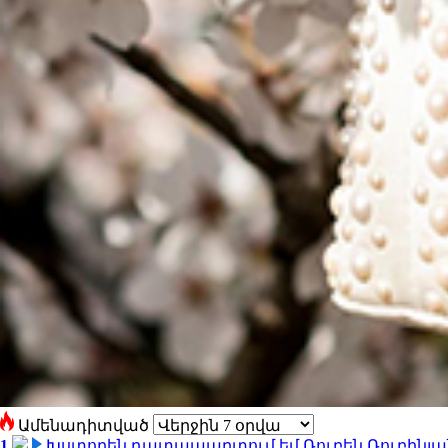
Ամենադիտված
1
Խստորեն դատապարտում եմ Ռուբեն Ռուբինյանի