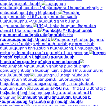
ազդեցության մասին
Լայպցիգի
օդանավակայանում ինքնաթիռում հայտնաբերվել է
զինամթերքով լիքը ինքնաթիռ
Թրամփը
պաշտպանել է ԱՄՆ պաշտպանության
նախարարին․ «Չափազանց գոհ եմ նրա
աշխատանքից»
Մինչև հինգ հազար միգրանտ
մնում է Սեուտայում
Գարեգին Բ Վեփահառին
դատարան կանչելն անընդունելի է եւ
դատապարտելի. Արամ Ա
Գարգառ բնակավայրում
«KamAZ» մակնիշի բետոնախառնիչը դուրս է եկել
ճանապարհի երթևեկելի հատվածից, կողաշրջվել և
բшխվել մոտակա տան պատին․ կա վիրшվոր
Խոշոր
հրդեհ՝ Երևանի Սիլիկյան թաղամասի
հարևանությամբ գտնվող աղբավայրում
Կոբախիձե. Վրաստանի դռները բաց են բոլոր
զբոսաշրջիկների համար, այդ թվում՝ Ռուսաստանից
ժամանածների
Լայպցիգում տեղի ունեցած
միջադեպի հետաքննություն․ անօդաչուի մոտ
հայտնաբերված պայթուցիկը եղել է ռազմական
մակարդակի
Սկանդալ ՖԻՖԱ-ում․ ՈՒԵՖԱ-ն մերժել է
Ինֆանտինոյի ներողությունը և պահպանում է
բոյկոտը
Զոհասեղանին երևանցու կյանքն է․
Վարդանյանը՝ Երևանի օդի որակի մասին