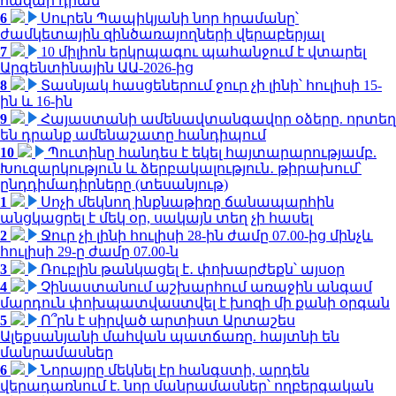
հազար դրամ
6
Սուրեն Պապիկյանի նոր հրամանը՝
ժամկետային զինծառայողների վերաբերյալ
7
10 միլիոն երկրպագու պահանջում է վտարել
Արգենտինային ԱԱ-2026-ից
8
Տասնյակ հասցեներում ջուր չի լինի՝ հուլիսի 15-
ին և 16-ին
9
Հայաստանի ամենավտանգավոր օձերը. որտեղ
են դրանք ամենաշատը հանդիպում
10
Պուտինը հանդես է եկել հայտարարությամբ.
Խուզարկություն և ձերբակալություն․ թիրախում՝
ընդդիմադիրները (տեսանյութ)
1
Սոչի մեկնող ինքնաթիռը ճանապարհին
անցկացրել է մեկ օր, սակայն տեղ չի հասել
2
Ջուր չի լինի հուլիսի 28-ին ժամը 07.00-ից մինչև
հուլիսի 29-ը ժամը 07.00-ն
3
Ռուբլին թանկացել է․ փոխարժեքն՝ այսօր
4
Չինաստանում աշխարհում առաջին անգամ
մարդուն փոխպատվաստվել է խոզի մի քանի օրգան
5
Ո՞րն է սիրված արտիստ Արտաշես
Ալեքսանյանի մահվան պատճառը. հայտնի են
մանրամասներ
6
Նորայրը մեկնել էր հանգստի, արդեն
վերադառնում է. նոր մանրամասներ՝ ողբերգական