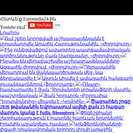
Հետևե՛ք Euromedia24-ին
Youtube-ում`
Լրահոս
Ում շքեղ նորոգված աշխատասենյակն է
տրամադրվել Արայիկ Հարությունյանին. «Ժողովուրդ»
Ինչ ունեցվածքով ավարտեց պատգամավորական
գործունեությունը Հայկ Սարգսյանը. «Ժողովուրդ»
Ինչպես են վերաբաշխվել աշխատասենյակները
Ազգային ժողովում. «Ժողովուրդ»
Դերասանին
մեղադրում են մանկապղծության մեջ․ նա
ձերբակալվել է
Ալսուն կիսվել է ամառային հանգստի
լուսանկարներով (ֆոտոշարք)
«Ռեալը»
հայտարարել է Յան Դիոմանդեի տրանսֆերի մասին․
պաշտոնական
Յան Կոուտոն «Բորուսիա
Դորտմունդից» միացել է «Կոմոյին»
Ծայրահեղ շոգը
2026 թվականին Եվրոպայում ավելի քան 25 հազար
մարդու կյանք է խլել. Bloomberg
Փեզեշքիանը
շնորհակալություն է հայտնել հարևան երկրներին՝
Իրանին աջակցելու համար
Կոնֆերենցիաների
լիգայի որակավորման երրորդ փուլի առաջին