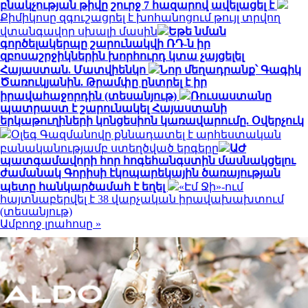
բնակչության թիվը շուրջ 7 հազարով ավելացել է
Քիմիկոսը զգուշացրել է խոհանոցում թույլ տրվող
վտանգավոր սխալի մասին
Եթե նման
գործելակերպը շարունակվի ՌԴ-ն իր
զբոսաշրջիկներին խորհուրդ կտա չայցելել
Հայաստան. Մատվիենկո
Նոր մեղադրանք՝ Գագիկ
Ծառուկյանին. Թրամփը ընտրել է իր
իրավահաջորդին (տեսանյութ)
Ռուսաստանը
պատրաստ է շարունակել Հայաստանի
երկաթուղիների կոնցեսիոն կառավարումը. Օվերչուկ
Օլեգ Գազմանովը քննադատել է արհեստական
բանականությամբ ստեղծված երգերը
ԱԺ
պատգամավորի հոր հոգեհանգստին մասնակցելու
ժամանակ Գորիսի էկոպարեկային ծառայության
պետը հանկարծամահ է եղել
«Էմ Ջի»-ում
հայտնաբերվել է 38 վարչական իրավախախտում
(տեսանյութ)
Ամբողջ լրահոսը »