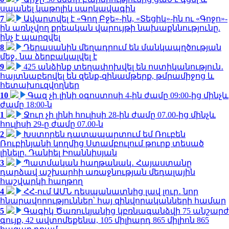
սպանել կաթոլիկ սարկավագին
7
Ավարտվել է «Գող Բջե»-ին, «Տեցիկ»-ին ու «Գոջո»-
ին առնչվող քրեական վարույթի նախաքննությունը.
ինչ է պարզվել
8
Դերասանին մեղադրում են մանկապղծության
մեջ․ նա ձերբակալվել է
9
425 անձինք տեղափոխվել են ոստիկանություն․
հայտնաբերվել են զենք-զինամթերք, թմրամիջոց և
հետախուզվողներ
10
Գազ չի լինի օգոստոսի 4-ին ժամը 09:00-ից մինչև
ժամը 18:00-ն
1
Ջուր չի լինի հուլիսի 28-ին ժամը 07.00-ից մինչև
հուլիսի 29-ը ժամը 07.00-ն
2
Խստորեն դատապարտում եմ Ռուբեն
Ռուբինյանի կողմից Ստամբուլում թուրք տեսած
լինելը. Դանիել Իոաննիսյան
3
Պատմական հաղթանակ․ Հայաստանը
դարձավ աշխարհի առաջնության մեդալային
հաշվարկի հաղթող
4
ՀՀ-ում ԱՄՆ դեսպանատնից լավ լուր․ նոր
հնարավորություններ՝ հայ զինվորականների համար
5
Գագիկ Ծառուկյանից կբռնագանձվի 75 անշարժ
գույք, 42 ավտոմեքենա, 105 միլիարդ 865 միլիոն 865