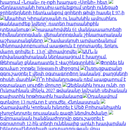
խաղում «Նոան» ոչ-ոքի խաղաց «Սյոնի» հետ
Հնդկաստանի հյուսիս-արևելքում տեղի ունեցած
ջրհեղեղների հետևանքով զոհերի թիվը հասել է 97-ի
Անահիտ Կիրակոսյանի ու նախկին ամուսինու
թանկարժեք նվերը՝ դստեր հարսանիքին
(տեսանյութ)
Կապահովվեն 61 մանկապարտեզի
հիմնանորոգման, վերանորոգման շինարարական
աշխատանքները
Դամասկոսի արվարձանում
միկրոավտոբուսում պայթյուն է որոտացել․ երկու
մարդ զոհվել է, 13-ը՝ վիրավորվել
ԱՄՆ-ն
դիվանագիտական ներկայացում է խաղում.
Թեհրանը քննադատել է Վաշինգտոնին
Փորձել են
գումար շորթել Telegram-ի միջոցով
Ուռուցքաբանը
զգուշացրել է վեյփ օգտագործող կանանց՝ քաղցկեղի
ռիսկի մասին
Ո՞ր հիվանդության դեմ պայքարում է
օգտակար սուրճի մրուրը
Զելենսկին հույս ունի, որ
Ուկրաինան մինչև 2027 թվականը կմշակի սեփական
բալիստիկ հրթիռային համակարգ
Օդանավում
գտնվող 13 ուղևոր է տուժել. Հնդկաստան
Հարավային Կորեան խնդրել է Մեծ Բրիտանիային
չխոչընդոտել ռուսական գազի ներմուծմանը
Եվրոպական հանձնաժողովը զգուշացրել է
օգոստոսի 12-ին տեղի ունենալիք արևի խավարման
էլեկտրաէներգիայի արտադրության վրա