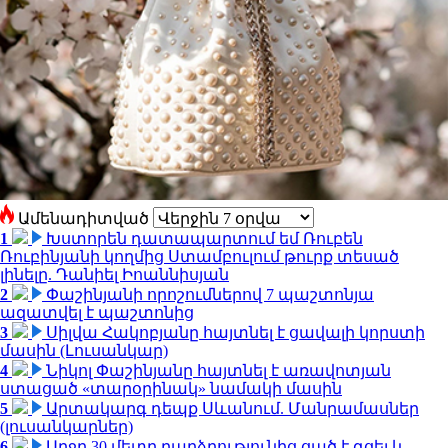
Ամենադիտված
1
Խստորեն դատապարտում եմ Ռուբեն
Ռուբինյանի կողմից Ստամբուլում թուրք տեսած
լինելը. Դանիել Իոաննիսյան
2
Փաշինյանի որոշումներով 7 պաշտոնյա
ազատվել է պաշտոնից
3
Սիլվա Հակոբյանը հայտնել է ցավալի կորստի
մասին (Լուսանկար)
4
Նիկոլ Փաշինյանը հայտնել է առավոտյան
ստացած «տարօրինակ» նամակի մասին
5
Արտակարգ դեպք Սևանում. Մանրամասներ
(լուսանկարներ)
6
Արջը 30 մետր բարձրությունից ցած է գցել և