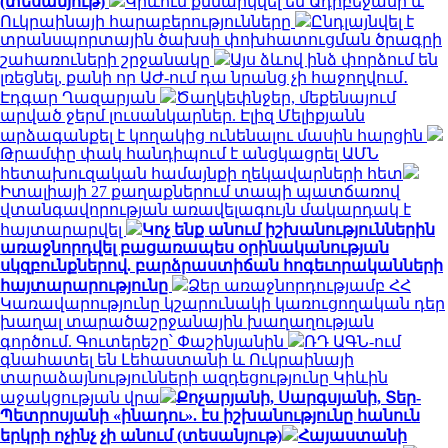
(տեսանյութ)
Կիևում քննարկվել են Ադրբեջանի և
Ուկրաինայի հարաբերությունները
Ընդլայնվել է
տրանսպորտային ծախսի փոխհատուցման ծրագրի
շահառուների շրջանակը
Այս ձևով ինձ փորձում են
լռեցնել, քանի որ ԱԺ-ում դա նրանց չի հաջողվում․
Էդգար Ղազարյան
Ծաղկեփնջեր, մեքենայում
արված ջերմ լուսանկարներ. Էլիզ Մելիքյանն
արձագանքել է կողակից ունենալու մասին հարցին
Թրամփը փակ հանդիպում է անցկացրել ԱՄՆ
հետախուզական համայնքի ղեկավարների հետ
Իտալիայի 27 քաղաքներում տապի պատճառով
վտանգավորության առավելագույն մակարդակ է
հայտարարվել
Կոչ ենք անում իշխանություններին
առաջնորդվել բացառապես օրինականության
սկզբունքներով. բարձրաստիճան հոգեւորականների
հայտարարությունը
Ձեր առաջնորդությամբ ՀՀ
Կառավարությունը կշարունակի կառուցողական դեր
խաղալ տարածաշրջանային խաղաղության
գործում. Գուտերեշը՝ Փաշինյանին
ՌԴ ԱԳՆ-ում
գնահատել են Լեհաստանի և Ուկրաինայի
տարաձայնությունների ազդեցությունը Կիևին
աջակցության վրա
Քոչարյանի, Սարգսյանի, Տեր-
Պետրոսյանի «ինադու». էս իշխանությունը հանուն
երկրի ոչինչ չի անում (տեսանյութ)
Հայաստանի