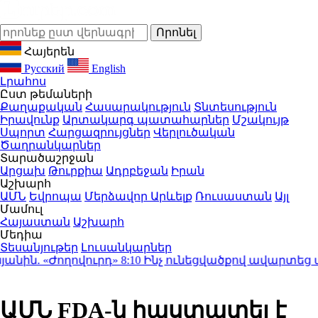
Հայերեն
Русский
English
Լրահոս
Ըստ թեմաների
Քաղաքական
Հասարակություն
Տնտեսություն
Իրավունք
Արտակարգ պատահարներ
Մշակույթ
Սպորտ
Հարցազրույցներ
Վերլուծական
Ծաղրանկարներ
Տարածաշրջան
Արցախ
Թուրքիա
Ադրբեջան
Իրան
Աշխարհ
ԱՄՆ
Եվրոպա
Մերձավոր Արևելք
Ռուսաստան
Այլ
Մամուլ
Հայաստան
Աշխարհ
Մեդիա
Տեսանյութեր
Լուսանկարներ
ն. «Ժողովուրդ»
8:10
Ինչ ունեցվածքով ավարտեց պատ
ԱՄՆ FDA-ն հաստատել է