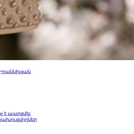
 Իոաննիսյան
նչ է պարզվել
ետախուզվողներ