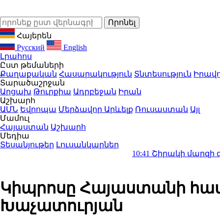
Հայերեն
Русский
English
Լրահոս
Ըստ թեմաների
Քաղաքական
Հասարակություն
Տնտեսություն
Իրավո
Տարածաշրջան
Արցախ
Թուրքիա
Ադրբեջան
Իրան
Աշխարհ
ԱՄՆ
Եվրոպա
Մերձավոր Արևելք
Ռուսաստան
Այլ
Մամուլ
Հայաստան
Աշխարհ
Մեդիա
Տեսանյութեր
Լուսանկարներ
10:41
Շիրակի մարզի գյուղերից մ
Կիպրոսը Հայաստանի համ
Խաչատուրյան