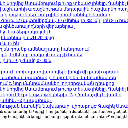
 կողմից Ստամբուլում թուրք տեսած լինելը. Դանիել
աշխարհի առաջնության մեդալային հաշվարկի հաղ
ավորություններ՝ հայ զինվորականների համար
ւյք, 42 ավտոմեքենա, 105 միլիարդ 865 միլիոն 865 հ
 զինծառայողների վերաբերյալ
ջ․ նա ձերբակալվել է
ենտինային ԱԱ-2026-ից
 և 16-ին
ղ են դրանք ամենաշատը հանդիպում
լ է մեկ օր, սակայն տեղ չի հասել
ւլիսի 29-ը ժամը 07.00-ն
րդուն փոխպատվաստվել է խոզի մի քանի օրգան
նի մահվան պատճառը. հայտնի են մանրամասներ
ում է. նոր մանրամասներ՝ ողբերգական դեպքից
 կողմից Ստամբուլում թուրք տեսած լինելը. Դանիել
քում 19 քվեաթերթիկներից 7-ը ճանաչվել է վավեր
կյանին․ «Հրապարակ»
հության նախկին նախարար, վիրաբույժ Գագիկ Ստամ
r.com-ին պարտադիր է: Կայքի հոդվածների մասնակի կամ ամբողջակա
է, որ համընկնեն կայքի խմբագրության տեսակետի հետ:Գովազդ