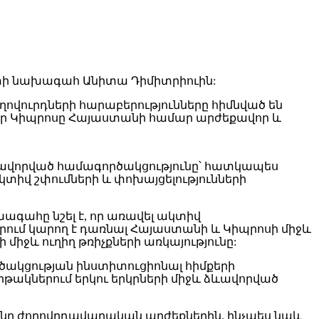
տի նախագահ Անիտա Դիմիտրիուին:
ղովուրդների հարաբերությունները հիմնված են
որ Կիպրոսը Հայաստանի համար արժեքավոր և
ավորված համագործակցությունը՝ հատկապես
իվ շփումների և փոխայցելությունների
ագահը նշել է, որ առավել ակտիվ
ում կարող է դառնալ Հայաստանի և Կիպրոսի միջև
իջև ուղիղ թռիչքների առկայությունը:
րծակցության ինստիտուցիոնալ հիմքերի
թակներում երկու երկրների միջև ձևավորված
նը ժողովրդավարական արժեքներին, ինչպես նաև