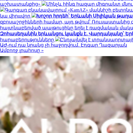
աշխատանքից»
Մինչև հինգ հազար միգրանտ մնու
Գարգառ բնակավայրում «KamAZ» մակնիշի բետոնա
կա վիրшվոր
Խոշոր հրդեհ՝ Երևանի Սիլիկյան թաղ
զբոսաշրջիկների համար, այդ թվում՝ Ռուսաստանից
հայտնաբերված պայթուցիկը եղել է ռազմական մա
Զոհասեղանին երևանցու կյանքն է․ Վարդանյանը՝ Եր
հարաբերությունները
Ընդլայնվել է տրանսպորտա
ԱԺ-ում դա նրանց չի հաջողվում․ Էդգար Ղազարյան
Ամբողջ լրահոսը »