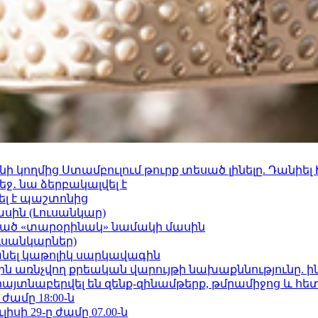
 կողմից Ստամբուլում թուրք տեսած լինելը. Դանիել
ջ․ նա ձերբակալվել է
ել է պաշտոնից
ասին (Լուսանկար)
ացած «տարօրինակ» նամակի մասին
ւսանկարներ)
պանել կաթոլիկ սարկավագին
ո»-ին առնչվող քրեական վարույթի նախաքննությունը. ի
 հայտնաբերվել են զենք-զինամթերք, թմրամիջոց և հ
 ժամը 18:00-ն
ւլիսի 29-ը ժամը 07.00-ն