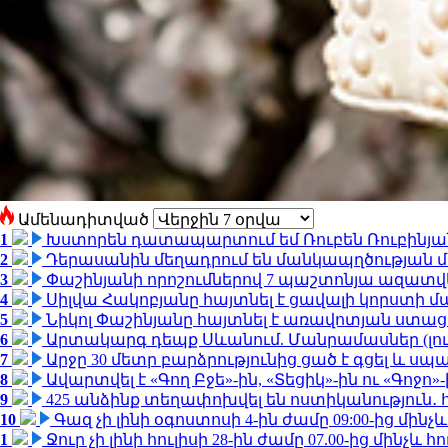
Ամենադիտված
1
Խստորեն դատապարտում եմ Ռուբեն Ռուբինյանի
2
Դերասանին մեղադրում են մանկապղծության մե
3
Փաշինյանի որոշումներով 7 պաշտոնյա ազատվ
4
Սիլվա Հակոբյանը հայտնել է ցավալի կորստի մ
5
Նիկոլ Փաշինյանը հայտնել է առավոտյան ստ
6
Արտակարգ դեպք Սևանում. Մանրամասներ (լո
7
Արջը 30 մետր բարձրությունից ցած է գցել և ս
8
Ավարտվել է «Գող Բջե»-ին, «Տեցիկ»-ին ու «Գոջ
9
425 անձինք տեղափոխվել են ոստիկանություն․
10
Գազ չի լինի օգոստոսի 4-ին ժամը 09:00-ից մինչև
1
Ջուր չի լինի հուլիսի 28-ին ժամը 07.00-ից մինչև հո