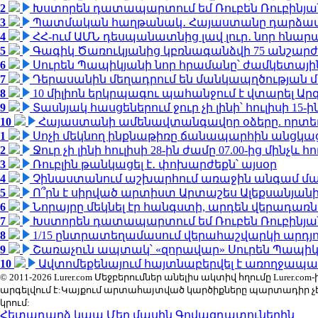
2
Խստորեն դատապարտում եմ Ռուբեն Ռուբինյանի
3
Պատմական հաղթանակ․ Հայաստանը դարձավ 
4
ՀՀ-ում ԱՄՆ դեսպանատնից լավ լուր․ նոր հնար
5
Գագիկ Ծառուկյանից կբռնագանձվի 75 անշարժ գո
6
Սուրեն Պապիկյանի նոր հրամանը՝ ժամկետային
7
Դերասանին մեղադրում են մանկապղծության մե
8
10 միլիոն երկրպագու պահանջում է վտարել Արգ
9
Տասնյակ հասցեներում ջուր չի լինի՝ հուլիսի 15-ին
10
Հայաստանի ամենավտանգավոր օձերը. որտե
1
Սոչի մեկնող ինքնաթիռը ճանապարհին անցկացրե
2
Ջուր չի լինի հուլիսի 28-ին ժամը 07.00-ից մինչև հո
3
Ռուբլին թանկացել է․ փոխարժեքն՝ այսօր
4
Չինաստանում աշխարհում առաջին անգամ մա
5
Ո՞րն է սիրված արտիստ Արտաշես Ալեքսանյա
6
Նորայրը մեկնել էր հանգստի, արդեն վերադառն
7
Խստորեն դատապարտում եմ Ռուբեն Ռուբինյանի
8
1/15 ընտրատեղամասում վերահաշվարկի արդյուն
9
Շառաչուն ապտակ՝ «զորավար» Սուրեն Պապի
10
Ավտոմեքենայում հայտնաբերվել է առողջապա
© 2011-2026 Lurer.com Մեջբերումներ անելիս ակտիվ հղումը Lure
արգելվում է:Կայքում արտահայտված կարծիքները պարտադիր չ
կրում:
Հետադարձ կապ
Մեր մասին
Գովազդատուներին