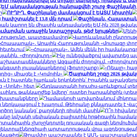
 մոտ հայտնաբերվել են տղայի մարմինը, հրազեն և ն
ԵՄ անդամակցության հանրաքվեի շուրջ Փաշինյան
ը
ՈՒՂԻՂ․ Փաշինյանը մասնակցում է ԵԱՏՄ նիստին
հափշտակել է 13.8 մլն դրամ
Փաշինյան․ Հայաստանը 
որիան կարող են միասին անդամակցել ԵՄ-ին 2028 թվա
ումարման առաջին նստաշրջան. թեժ ելույթներ
Մեկից
զատությունը. պատգամավոր
Վարդևանյանի ընտրությ
«Հրապարակ»․ Արայիկ Հարությունյանի «մուրազը փոր
ի հետեւում
«Հրապարակ»․ Ամեն մեկն իր համակարգում
յանին. «Ժողովուրդ»
Ինչ ունեցվածքով ավարտեց պ
աշխատասենյակները Ազգային ժողովում. «Ժողովուրդ
 հանգստի լուսանկարներով (ֆոտոշարք)
«Ռեալը» հա
ից» միացել է «Կոմոյին»
Ծայրահեղ շոգը 2026 թվա
ուն է հայտնել հարևան երկրներին՝ Իրանին աջակցել
ց «Սյոնի» հետ
Հնդկաստանի հյուսիս-արևելքում տե
ւսինու թանկարժեք նվերը՝ դստեր հարսանիքին (տես
աշխատանքները
Դամասկոսի արվարձանում միկրոավտ
ներկայացում է խաղում. Թեհրանը քննադատել է Վ
ործող կանանց՝ քաղցկեղի ռիսկի մասին
Ո՞ր հիվանդ
թվականը կմշակի սեփական բալիստիկ հրթիռային համա
րիտանիային չխոչընդոտել ռուսական գազի ներմուծմ
էլեկտրաէներգիայի արտադրության վրա ազդեցությա
նքնաթիռ
Թրամփը պաշտպանել է ԱՄՆ պաշտպանութ