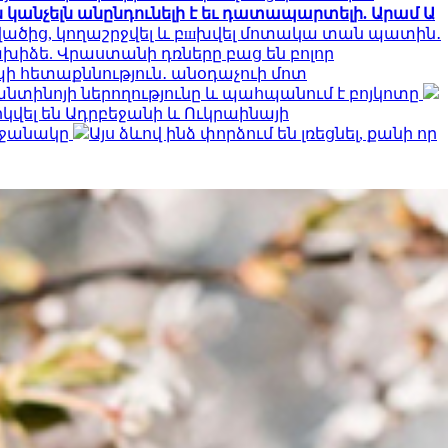
անչելն անընդունելի է եւ դատապարտելի. Արամ Ա
վածից, կողաշրջվել և բшխվել մոտակա տան պատին․
խիձե. Վրաստանի դռները բաց են բոլոր
ի հետաքննություն․ անօդաչուի մոտ
ֆանտինոյի ներողությունը և պահպանում է բոյկոտը
կվել են Ադրբեջանի և Ուկրաինայի
րջանակը
Այս ձևով ինձ փորձում են լռեցնել, քանի որ