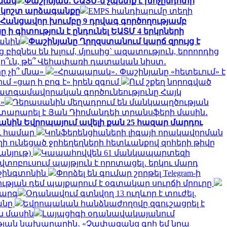
ամակ
Փաշինյան․ ԵԱՏՄ-ն չպետք է խոչընդոտի
ի կոշտ արձագանքը
EMPS հանդիպումը տեղի
Հանցավոր խումբը 9 դրվագ գործողությամբ
ի գիտություն է ընդունել ԵԱՏՄ 4 երկրների
կանին
Փաշինյանը Ղրղզստանում կարճ զրույց է
 բիզնես են խլում, մյուսից` ազատություն, երրորդից
ո՞ւն, թե՞ Վեհափառի դատական նիստ․
ը չի՞ մնա»
«Հրապարակ»․ Փաշինյանը «հետեւում» է
 «ցար ի բոգ է» իրեն զգում
Ում շքեղ նորոգված
ատգամավորական գործունեությունը Հայկ
»
Դերասանին մեղադրում են մանկապղծության
յտարարել է Յան Դիոմանդեի տրանսֆերի մասին․
կանին Եվրոպայում ավելի քան 25 հազար մարդու
ու համար
Կոնֆերենցիաների լիգայի որակավորման
ղի ունեցած ջրհեղեղների հետևանքով զոհերի թիվը
անյութ)
Կապահովվեն 61 մանկապարտեզի
ոբուսում պայթյուն է որոտացել․ երկու մարդ
աշինգտոնին
Փորձել են գումար շորթել Telegram-ի
ության դեմ պայքարում է օգտակար սուրճի մրուրը
կարգ
Օդանավում գտնվող 13 ուղևոր է տուժել.
անը
Եվրոպական հանձնաժողովը զգուշացրել է
ն մասին
Լայպցիգի օդանավակայանում
յան նախարարին․ «Չափազանց գոհ եմ նրա