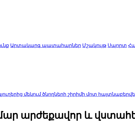
ւնք
Արտակարգ պատահարներ
Մշակույթ
Սպորտ
Հա
եկում ծնողների շիրիմի մոտ հայտնաբերվել են տղայի
ար արժեքավոր և վստահել