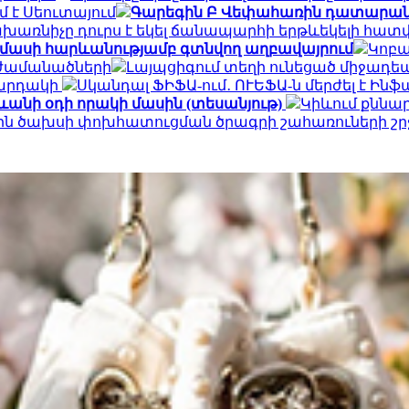
մ է Սեուտայում
Գարեգին Բ Վեփահառին դատարան կ
խառնիչը դուրս է եկել ճանապարհի երթևեկելի հատ
ամասի հարևանությամբ գտնվող աղբավայրում
Կոբա
 ժամանածների
Լայպցիգում տեղի ունեցած միջադեպ
կարդակի
Սկանդալ ՖԻՖԱ-ում․ ՈՒԵՖԱ-ն մերժել է Ին
ևանի օդի որակի մասին (տեսանյութ)
Կիևում քննար
յին ծախսի փոխհատուցման ծրագրի շահառուների շ