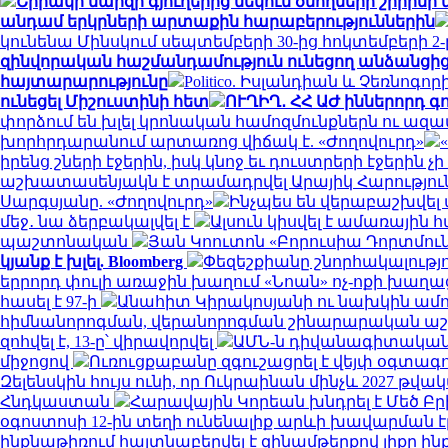
Շիրակի մարզի գյուղերից մեկում ծնողների շիրիմի
անդամ երկրների արտաքին հարաբերություններին
կունենա Մինսկում սեպտեմբերի 30-ից հոկտեմբերի 2-
զինվորական հաշմանդամություն ունեցող անձանցից 
հայտարարությունը
Politico. Իսլանդիան և Չեռնոգ
ունեցել Միշուստինի հետ
ՈՒՂԻՂ․ ՀՀ ԱԺ իններորդ գ
փորձում են խլել կրոնական համոզմունքներն ու ա
խորհրդարանում արտառոց վիճակ է. «Ժողովուրդ»
իրենց շների էջերին, իսկ կնոջ եւ դուստրերի էջերին չ
աշխատասենյակն է տրամադրվել Արայիկ Հարություն
Սարգսյանը. «Ժողովուրդ»
Ինչպես են վերաբաշխվել 
մեջ․ նա ձերբակալվել է
Ալսուն կիսվել է ամառային
պաշտոնական
Յան Կոուտոն «Բորուսիա Դորտմունդ
կյանք է խլել. Bloomberg
Փեզեշքիանը շնորհակալությ
երրորդ փուլի առաջին խաղում «Նոան» ոչ-ոքի խաղա
հասել է 97-ի
Անահիտ Կիրակոսյանի ու նախկին ամո
հիմնանորոգման, վերանորոգման շինարարական 
զոհվել է, 13-ը՝ վիրավորվել
ԱՄՆ-ն դիվանագիտական 
միջոցով
Ուռուցքաբանը զգուշացրել է վեյփ օգտագ
Զելենսկին հույս ունի, որ Ուկրաինան մինչև 2027 
Հնդկաստան
Հարավային Կորեան խնդրել է Մեծ Բ
օգոստոսի 12-ին տեղի ունենալիք արևի խավարման 
ինքնաթիռում հայտնաբերվել է զինամթերքով լիքը ի