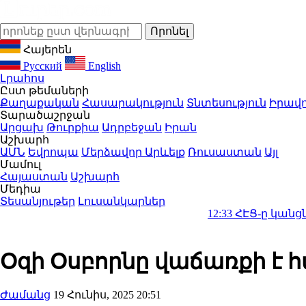
Հայերեն
Русский
English
Լրահոս
Ըստ թեմաների
Քաղաքական
Հասարակություն
Տնտեսություն
Իրավո
Տարածաշրջան
Արցախ
Թուրքիա
Ադրբեջան
Իրան
Աշխարհ
ԱՄՆ
Եվրոպա
Մերձավոր Արևելք
Ռուսաստան
Այլ
Մամուլ
Հայաստան
Աշխարհ
Մեդիա
Տեսանյութեր
Լուսանկարներ
12:33
ՀԷՑ-ը կանցնի պետակ
Օզի Օսբորնը վաճառքի է հ
Ժամանց
19 Հունիս, 2025 20:51