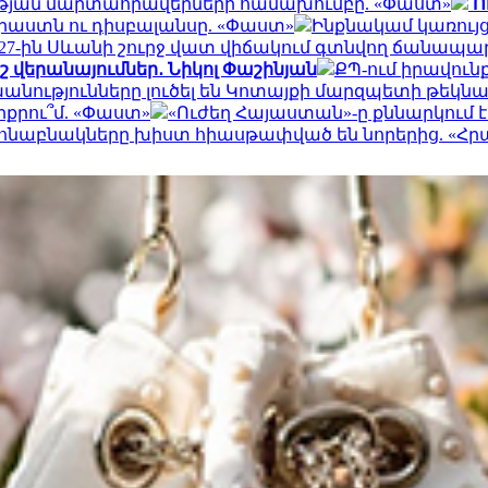
ւթյան մարտահրավերների համախումբը. «Փաստ»
Ո
աստն ու դիսբալանսը. «Փաստ»
Ինքնակամ կառույց
027-ին Սևանի շուրջ վատ վիճակում գտնվող ճանապար
 վերանայումներ․ Նիկոլ Փաշինյան
ՔՊ-ում իրավունք
անությունները լուծել են Կոտայքի մարզպետի թեկնա
րքրու՞մ. «Փաստ»
«Ուժեղ Հայաստան»-ը քննարկում 
հնաբնակները խիստ հիասթափված են նորերից. «Հ