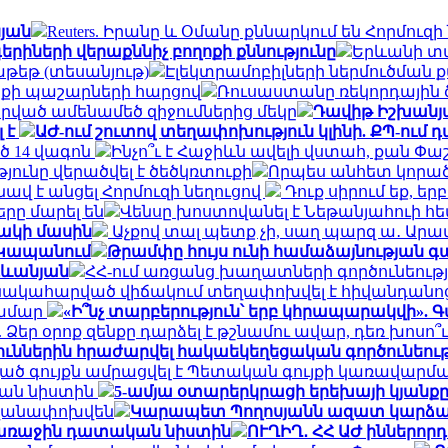
յան
Reuters. Իրանը և Օմանը քննարկում են Հորմո
գերիների վերաքննիչ բողոքի քննությունը
Երևանի տա
թեթ (տեսանյութ)
Էլեկտրամոբիլների ներմուծման 
քի պաշարների հարցով
Ռուսաստանը ռեկորդային ծա
րված ամենամեծ զիջումներից մեկը
Դավիթ Իշխանյա
 է
ԱԺ-ում շուտով տեղափոխություն կլինի. ՔՊ-ում
ծ 14 վագոն
Ինչո՞ւ է Հաջիևն ավելի վստահ, քան Փաշ
ունը վերածվել է ծեծկռտուքի
Որպես անհետ կորած 
ավ է անցել Հորմուզի նեղուցով
Դուք սիրում եք, եր
րը մարել են
Վենսը խոստովանել է Նեթանյահուի հ
ակի մասին
Աչքով տալ պետք չի, սաղ պարզ ա․ Ար
 Կապանում
Թրամփը հույս ունի համաձայնության գ
րդևանյան
ՀՀ-ում առցանց խաղատների գործունեութ
նակահարված վիճակում տեղափոխվել է հիվանդանո
համար
«Ի՞նչ տարբերություն՝ երբ կհրապարակվի». 
Ձեր օրոք զենքը դարձել է թշնամու ավար, դեռ խոսո՞ւ
յուններին հրաժարվել հակաեկեղեցական գործունեությ
 գույքն ամրացվել է Պետական գույքի կառավարմա
ան նիստին
5-ամյա օտարերկրացի երեխայի կյանքը 
անվանափոխվեն
Կարապետ Պողոսյանն ազատ կարձակ
ն առաջին դատական նիստին
ՈՒՂԻՂ․ ՀՀ ԱԺ իններո