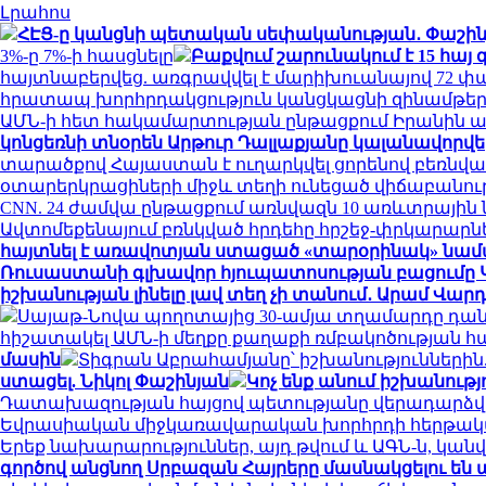
Լրահոս
ՀԷՑ-ը կանցնի պետական սեփականության․ Փաշին
3%-ը 7%-ի հասցնելը
Բաքվում շարունակում է 15 հայ 
հայտնաբերվեց. առգրավվել է մարիխուանայով 72 փա
հրատապ խորհրդակցություն կանցկացնի զինամթեր
ԱՄՆ-ի հետ հակամարտության ընթացքում Իրանին ա
կոնցեռնի տնօրեն Արթուր Դալլաքյանը կալանավորվել
տարածքով Հայաստան է ուղարկվել ցորենով բեռնվա
օտարերկրացիների միջև տեղի ունեցած վիճաբանությ
CNN. 24 ժամվա ընթացքում առնվազն 10 առևտրային ն
Ավտոմեքենայում բռնկված հրդեհը հրշեջ-փրկարարնե
հայտնել է առավոտյան ստացած «տարօրինակ» նամ
Ռուսաստանի գլխավոր հյուպատոսության բացումը
իշխանության լինելը լավ տեղ չի տանում․ Արամ Վա
Սայաթ-Նովա պողոտայից 30-ամյա տղամարդը դա
հիշատակել ԱՄՆ-ի մեղքը քաղաքի ռմբակոծության 
մասին
Տիգրան Աբրահամյանը՝ իշխանություններին. 
ստացել. Նիկոլ Փաշինյան
Կոչ ենք անում իշխանութ
Դատախազության հայցով պետությանը վերադարձված
Եվրասիական միջկառավարական խորհրդի հերթակ
Երեք նախարարություններ, այդ թվում և ԱԳՆ-ն, կ
գործով անցնող Սրբազան Հայրերը մասնակցելու ե