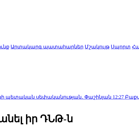
ւնք
Արտակարգ պատահարներ
Մշակույթ
Սպորտ
Հա
ան սեփականության․ Փաշինյան
12:27
Բաքվում շարունա
անել իր ԴՆԹ-ն