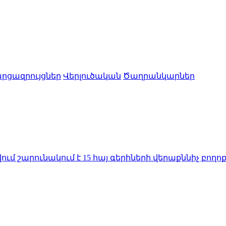
րցազրույցներ
Վերլուծական
Ծաղրանկարներ
կում է 15 հայ գերիների վերաքննիչ բողոքի քննությո