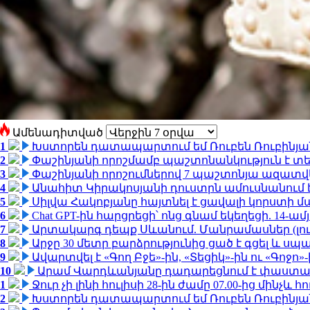
Ամենադիտված
1
Խստորեն դատապարտում եմ Ռուբեն Ռուբինյանի
2
Փաշինյանի որոշմամբ պաշտոնանկություն է տեղ
3
Փաշինյանի որոշումներով 7 պաշտոնյա ազատվ
4
Անահիտ Կիրակոսյանի դուստրն ամուսնանում 
5
Սիլվա Հակոբյանը հայտնել է ցավալի կորստի մ
6
Chat GPT-ին հարցրեցի՝ ոնց գնամ եկեղեցի. 14-
7
Արտակարգ դեպք Սևանում. Մանրամասներ (լո
8
Արջը 30 մետր բարձրությունից ցած է գցել և ս
9
Ավարտվել է «Գող Բջե»-ին, «Տեցիկ»-ին ու «Գոջ
10
Արամ Վարդևանյանը դադարեցնում է փաստաբ
1
Ջուր չի լինի հուլիսի 28-ին ժամը 07.00-ից մինչև հո
2
Խստորեն դատապարտում եմ Ռուբեն Ռուբինյանի