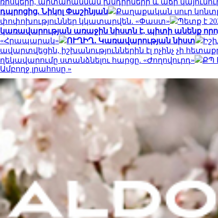
ռիսկերի, արտահանման խնդիրների և աճի կայունո
դպրոցից. Նիկոլ Փաշինյան
Քաղաքական սուր կոնտր
փոփոխություններ կկատարվեն. «Փաստ»
Պետք է 2
կառավարության առաջին նիստն է, պիտի անենք որոշ
«Հրապարակ»
ՈՒՂԻՂ․ Կառավարության նիստ
Իշխ
ավարտվեցին, իշխանություններին էլ ոչինչ չի հետաք
ղեկավարումը ստանձնելու հարցը. «Ժողովուրդ»
ՔՊ 
Ամբողջ լրահոսը »