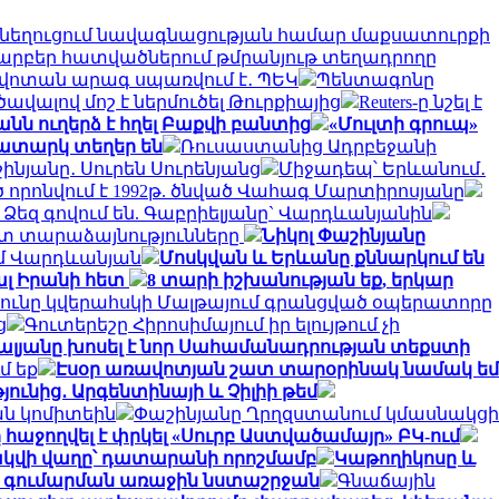
ւզի նեղուցում նավագնացության համար մաքսատուրքի
րբեր հատվածներում թմրանյութ տեղադրողը
քվոտան արագ սպառվում է․ ՊԵԿ
Պենտագոնը
վալով մոշ է ներմուծել Թուրքիայից
Reuters-ը նշել է
նն ուղերձ է հղել Բաքվի բանտից
«Մուլտի գրուպ»
 դատարկ տեղեր են
Ռուսաստանից Ադրբեջանի
ինյանը․ Սուրեն Սուրենյանց
Միջադեպ՝ Երևանում․
որոնվում է 1992թ. ծնված Վահագ Մարտիրոսյանը
բ Ձեզ գովում են. Գաբրիելյանը` Վարդևանյանին
ետ տարաձայնությունները
Նիկոլ Փաշինյանը
ամ Վարդևանյան
Մոսկվան և Երևանը քննարկում են
ալ Իրանի հետ
8 տարի իշխանության եք, երկար
յունը կվերահսկի Մալթայում գրանցված օպերատորը
ց
Գուտերեշը Հիրոսիմայում իր ելույթում չի
Գալյանը խոսել է նոր Սահամանադրության տեքստի
մ եք
Էսօր առավոտյան շատ տարօրինակ նամակ եմ
ունից․ Արգենտինայի և Չիլիի թեմ
ն կոմիտեին
Փաշինյանը Ղրղզստանում կմասնակցի
հաջողվել է փրկել «Սուրբ Աստվածամայր» ԲԿ-ում
վի վաղը՝ դատարանի որոշմամբ
Կաթողիկոսը և
րդ գումարման առաջին նստաշրջան
Գնաճային