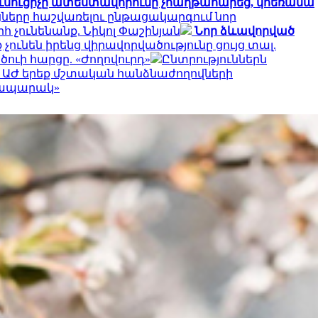
ւսուցիչը ատեստավորումը չհաղթահարեց, կհեռանա
ները հաշվառելու ընթացակարգում նոր
հ չունենանք. Նիկոլ Փաշինյան
Նոր ձևավորված
 չունեն իրենց վիրավորվածությունը ցույց տալ.
ծուի հարցը. «Ժողովուրդ»
Ընտրություններն
է ԱԺ երեք մշտական հանձնաժողովների
րապարակ»