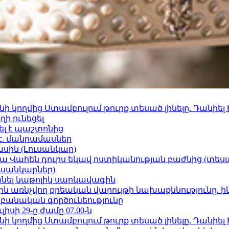
 կողմից Ստամբուլում թուրք տեսած լինելը. Դանիել
ի ունեցել
ել է պաշտոնից
է. մանրամասներ
ասին (Լուսանկար)
ամյա Վահեն դուրս եկավ ոստիկանության բաժնից (տեսա
ւսանկարներ)
պանել կաթոլիկ սարկավագին
ո»-ին առնչվող քրեական վարույթի նախաքննությունը. ի
անական գործունեությունը
ւլիսի 29-ը ժամը 07.00-ն
 կողմից Ստամբուլում թուրք տեսած լինելը. Դանիել