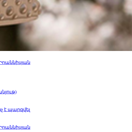
 Իոաննիսյան
նյութ)
նչ է պարզվել
 Իոաննիսյան