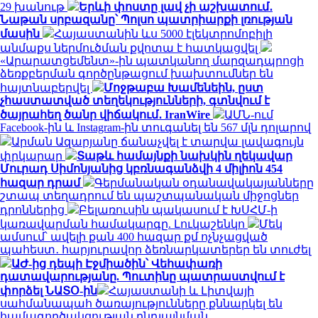
29 խանութ
Երևի փոստը լավ չի աշխատում․
Նաթան սրբազանը՝ Պոլսո պատրիարքի լռության
մասին
Հայաստանին ևս 5000 էլեկտրոմոբիլի
անմաքս ներմուծման քվոտա է հատկացվել
«Արարատցեմենտ»-ին պատկանող մարզադպրոցի
ձեռքբերման գործընթացում խախտումներ են
հայտնաբերվել
Մոջթաբա Խամենեին, ըստ
չհաստատված տեղեկությունների, գտնվում է
ծայրահեղ ծանր վիճակում․ IranWire
ԱՄՆ-ում
Facebook-ին և Instagram-ին տուգանել են 567 մլն դոլարով
Արման Ազարյանը ճանաչվել է տարվա լավագույն
փրկարար
Տաթև համայնքի նախկին ղեկավար
Մուրադ Սիմոնյանից կբռնագանձվի 4 միլիոն 454
հազար դրամ
Գերմանական օդանավակայանները
շտապ տեղադրում են պաշտպանական միջոցներ
դրոններից
Բելառուսին պակասում է ԽՍՀՄ-ի
կառավարման համակարգը. Լուկաշենկո
Մեկ
ամսում՝ ավելի քան 400 հազար քմ ոչնչացված
պահեստ․ հարյուրավոր ձեռնարկատերեր են տուժել
ԱԺ-ից դեպի Էջմիածին՝ Վեհափառի
դատավարությանը. Պուտինը պատրաստվում է
փորձել ՆԱՏՕ-ին
Հայաստանի և Լիտվայի
սահմանապահ ծառայությունները քննարկել են
համագործակցության ընդլայնման