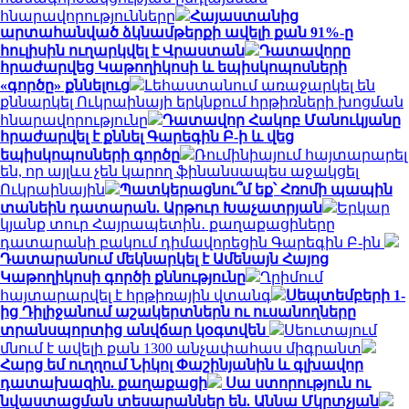
հնարավորությունները
Հայաստանից
արտահանված ձկնամթերքի ավելի քան 91%-ը
հուլիսին ուղարկվել է Վրաստան
Դատավորը
հրաժարվեց Կաթողիկոսի և եպիսկոպոսների
«գործը» քննելուց
Լեհաստանում առաջարկել են
քննարկել Ուկրաինայի երկնքում հրթիռների խոցման
հնարավորությունը
Դատավոր Հակոբ Մանուկյանը
հրաժարվել է քննել Գարեգին Բ-ի և վեց
եպիսկոպոսների գործը
Ռումինիայում հայտարարել
են, որ այլևս չեն կարող ֆինանսապես աջակցել
Ուկրաինային
Պատկերացնու՞մ եք՝ Հռոմի պապին
տանեին դատարան. Արթուր Խաչատրյան
Երկար
կյանք տուր Հայրապետին․ քաղաքացիները
դատարանի բակում դիմավորեցին Գարեգին Բ-ին
Դատարանում մեկնարկել է Ամենայն Հայոց
Կաթողիկոսի գործի քննությունը
Ղրիմում
հայտարարվել է հրթիռային վտանգ
Սեպտեմբերի 1-
ից Դիլիջանում աշակերտներն ու ուսանողները
տրանսպորտից անվճար կօգտվեն
Սեուտայում
մնում է ավելի քան 1300 անչափահաս միգրանտ
Հարց եմ ուղղում Նիկոլ Փաշինյանին և գլխավոր
դատախազին. քաղաքացի
Սա ստորություն ու
նվաստացման տեսարաններ են. Աննա Մկրտչյան