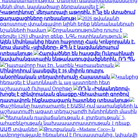
Դանակահարություն՝ Մասիսի գազալցակայաններից
մեկի մոտ. կասկածյալը ձերբակալվել է
Կաթողիկոսը՝ մեղադրյալի աթոռին․ ի՞նչ են մտածում
քաղաքացիները (տեսանյութ)
2026 թվականի
օգոստոսը վտանգավոր կլինի երեք կենդանակերպի
նշանների համար
Շրջանառությունից դուրս է
բերվել 1293 միավոր զենք․ ՆԳՆ ոստիկանություն
Ալեն Սիմոնյանից հետո հաջորդը Հայկ Կոնջորյանն է․
նրա մասին «սլիվները» ՔՊ-ն է կազմակերպում
(տեսանյութ)
Հարվածներ են հասցվել Ուկրաինայի
նավահանգստային ենթակառուցվածքներին. ՌԴ ՊՆ
Դատավորը հայ էր․ Նարեկ Կարապետյան
Մինվոդիում կասեցվել է 16 միլիոն ռուբլու
անօրինական տեղափոխումը Հայաստան
Կյանքից
հեռացել է Մադոննայի և այլ աստղերի հետ
աշխատած Ուիլյամ Օրբիթը
ՌԴ-ն «Իսկանդերով»
խոցել է զինվորական գնացքը.Վեհափառի գործով
դատավորն ինքնաբացարկ հայտնեց (տեսանյութ)
Փաշինյանը հայտարարել է ԵԱՏՄ-ում ապրանքների և
աշխատուժի ազատ տեղաշարժի խնդիրների մասին
Պետական դավաճանության 4, լրտեսության՝ 5,
ահաբեկչության նախապատրաստության 1 դեպք.
ԱԱԾ տվյալներ
Թուրքական «Madame Coco»-ն
ամբողջությամբ հեռանում է Ռուսաստանից․ կփակվի