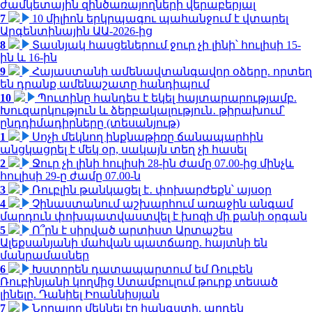
ժամկետային զինծառայողների վերաբերյալ
7
10 միլիոն երկրպագու պահանջում է վտարել
Արգենտինային ԱԱ-2026-ից
8
Տասնյակ հասցեներում ջուր չի լինի՝ հուլիսի 15-
ին և 16-ին
9
Հայաստանի ամենավտանգավոր օձերը. որտեղ
են դրանք ամենաշատը հանդիպում
10
Պուտինը հանդես է եկել հայտարարությամբ.
Խուզարկություն և ձերբակալություն․ թիրախում՝
ընդդիմադիրները (տեսանյութ)
1
Սոչի մեկնող ինքնաթիռը ճանապարհին
անցկացրել է մեկ օր, սակայն տեղ չի հասել
2
Ջուր չի լինի հուլիսի 28-ին ժամը 07.00-ից մինչև
հուլիսի 29-ը ժամը 07.00-ն
3
Ռուբլին թանկացել է․ փոխարժեքն՝ այսօր
4
Չինաստանում աշխարհում առաջին անգամ
մարդուն փոխպատվաստվել է խոզի մի քանի օրգան
5
Ո՞րն է սիրված արտիստ Արտաշես
Ալեքսանյանի մահվան պատճառը. հայտնի են
մանրամասներ
6
Խստորեն դատապարտում եմ Ռուբեն
Ռուբինյանի կողմից Ստամբուլում թուրք տեսած
լինելը. Դանիել Իոաննիսյան
7
Նորայրը մեկնել էր հանգստի, արդեն