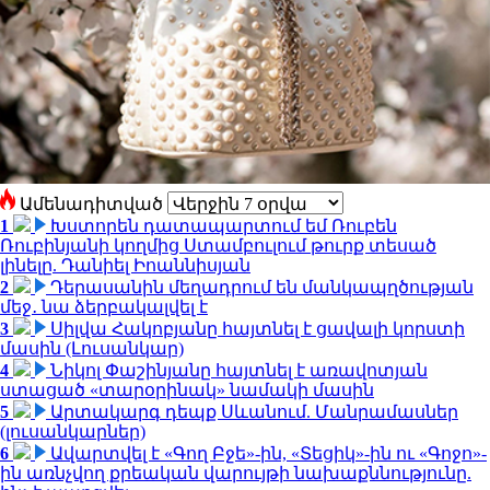
Ամենադիտված
1
Խստորեն դատապարտում եմ Ռուբեն
Ռուբինյանի կողմից Ստամբուլում թուրք տեսած
լինելը. Դանիել Իոաննիսյան
2
Դերասանին մեղադրում են մանկապղծության
մեջ․ նա ձերբակալվել է
3
Սիլվա Հակոբյանը հայտնել է ցավալի կորստի
մասին (Լուսանկար)
4
Նիկոլ Փաշինյանը հայտնել է առավոտյան
ստացած «տարօրինակ» նամակի մասին
5
Արտակարգ դեպք Սևանում. Մանրամասներ
(լուսանկարներ)
6
Ավարտվել է «Գող Բջե»-ին, «Տեցիկ»-ին ու «Գոջո»-
ին առնչվող քրեական վարույթի նախաքննությունը.