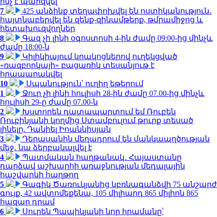
ինչ է պարզվել
7
425 անձինք տեղափոխվել են ոստիկանություն․
հայտնաբերվել են զենք-զինամթերք, թմրամիջոց և
հետախուզվողներ
8
Գազ չի լինի օգոստոսի 4-ին ժամը 09:00-ից մինչև
ժամը 18:00-ն
9
Կիլիկիայում կրակոցներով ուղեկցված
«ռազբորկայի» բացառիկ տեսանյութ է
հրապարակվել
10
Սպանություն՝ ուղիղ եթերում
1
Ջուր չի լինի հուլիսի 28-ին ժամը 07.00-ից մինչև
հուլիսի 29-ը ժամը 07.00-ն
2
Խստորեն դատապարտում եմ Ռուբեն
Ռուբինյանի կողմից Ստամբուլում թուրք տեսած
լինելը. Դանիել Իոաննիսյան
3
Դերասանին մեղադրում են մանկապղծության
մեջ․ նա ձերբակալվել է
4
Պատմական հաղթանակ․ Հայաստանը
դարձավ աշխարհի առաջնության մեդալային
հաշվարկի հաղթող
5
Գագիկ Ծառուկյանից կբռնագանձվի 75 անշարժ
գույք, 42 ավտոմեքենա, 105 միլիարդ 865 միլիոն 865
հազար դրամ
6
Սուրեն Պապիկյանի նոր հրամանը՝