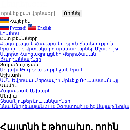
Հայերեն
Русский
English
Լրահոս
Ըստ թեմաների
Քաղաքական
Հասարակություն
Տնտեսություն
Իրավունք
Արտակարգ պատահարներ
Մշակույթ
Սպորտ
Հարցազրույցներ
Վերլուծական
Ծաղրանկարներ
Տարածաշրջան
Արցախ
Թուրքիա
Ադրբեջան
Իրան
Աշխարհ
ԱՄՆ
Եվրոպա
Մերձավոր Արևելք
Ռուսաստան
Այլ
Մամուլ
Հայաստան
Աշխարհ
Մեդիա
Տեսանյութեր
Լուսանկարներ
նա Անդրեասյան
21:10
Օգոստոսի 10-ից Սայաթ-Նովայի
Հայտնի է թիրախը, որին