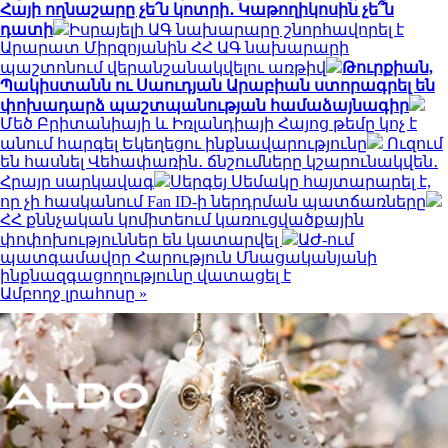
Հայի ողնաշարը չե՛ն կոտրի․ Կաթողիկոսին չե՞ն
դատի
Իսրայելի ԱԳ նախարարը շնորհավորել է
Արարատ Միրզոյանին ՀՀ ԱԳ նախարարի
պաշտոնում վերանշանակվելու առթիվ
Թուրքիան,
Պակիստանն ու Սաուդյան Արաբիան ստորագրել են
փոխադարձ պաշտպանության համաձայնագիր
Մեծ Բրիտանիայի և Իռլանդիայի Հայոց թեմը կոչ է
անում հարգել Եկեղեցու ինքնավարությունը
Ուզում
են հասնել Վեհափառին․ ճնշումները կշարունակվեն․
Հրայր սարկավագ
Սերգեյ Սեմակը հայտարարել է,
որ չի հասկանում Fan ID-ի ներդրման պատճառները
ՀՀ քննչական կոմիտեում կառուցվածքային
փոփոխություններ են կատարվել
ԱԺ-ում
պատգամավոր Հարություն Մնացականյանի
ինքնազգացողությունը վատացել է
Ամբողջ լրահոսը »