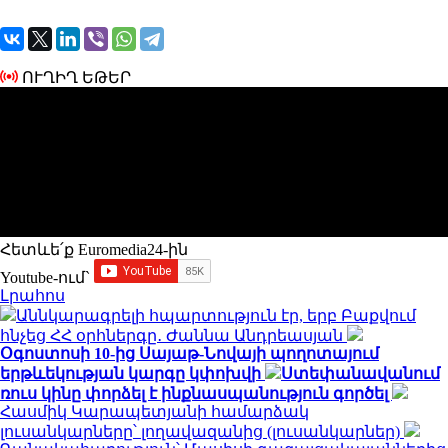
ՈՒՂԻՂ ԵԹԵՐ
Հետևե՛ք Euromedia24-ին
Youtube-ում`
Լրահոս
Աննկարագրելի հպարտություն էր, երբ Բաքվում
հնչեց ՀՀ օրհներգը․ Ժաննա Անդրեասյան
Օգոստոսի 10-ից Սայաթ-Նովայի պողոտայում
երթևեկության կարգը կփոխվի
Ստեփանավանում
ռուս կինը փորձել է ինքնասպանություն գործել
Հասմիկ Կարապետյանի համարձակ
լուսանկարները՝ լողավազանից (լուսանկարներ)