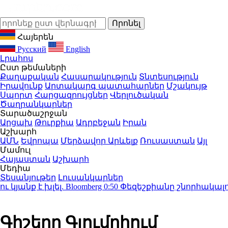
Հայերեն
Русский
English
Լրահոս
Ըստ թեմաների
Քաղաքական
Հասարակություն
Տնտեսություն
Իրավունք
Արտակարգ պատահարներ
Մշակույթ
Սպորտ
Հարցազրույցներ
Վերլուծական
Ծաղրանկարներ
Տարածաշրջան
Արցախ
Թուրքիա
Ադրբեջան
Իրան
Աշխարհ
ԱՄՆ
Եվրոպա
Մերձավոր Արևելք
Ռուսաստան
Այլ
Մամուլ
Հայաստան
Աշխարհ
Մեդիա
Տեսանյութեր
Լուսանկարներ
ք է խլել. Bloomberg
0:50
Փեզեշքիանը շնորհակալությո
Գիշերը Գյումրիում