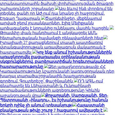
տրանսպորտային ծախսի փոխհատուցման ծրագրի
շահառուների շրջանակը
Այս ձևով ինձ փորձում են
լռեցնել, քանի որ ԱԺ-ում դա նրանց չի հաջողվում․
Էդգար Ղազարյան
Ծաղկեփնջեր, մեքենայում
արված ջերմ լուսանկարներ. Էլիզ Մելիքյանն
արձագանքել է կողակից ունենալու մասին հարցին
Թրամփը փակ հանդիպում է անցկացրել ԱՄՆ
հետախուզական համայնքի ղեկավարների հետ
Իտալիայի 27 քաղաքներում տապի պատճառով
վտանգավորության առավելագույն մակարդակ է
հայտարարվել
Կոչ ենք անում իշխանություններին
առաջնորդվել բացառապես օրինականության
սկզբունքներով. բարձրաստիճան հոգեւորականների
հայտարարությունը
Ձեր առաջնորդությամբ ՀՀ
Կառավարությունը կշարունակի կառուցողական դեր
խաղալ տարածաշրջանային խաղաղության
գործում. Գուտերեշը՝ Փաշինյանին
ՌԴ ԱԳՆ-ում
գնահատել են Լեհաստանի և Ուկրաինայի
տարաձայնությունների ազդեցությունը Կիևին
աջակցության վրա
Քոչարյանի, Սարգսյանի, Տեր-
Պետրոսյանի «ինադու». էս իշխանությունը հանուն
երկրի ոչինչ չի անում (տեսանյութ)
Հայաստանի
բնակչության թիվը շուրջ 7 հազարով ավելացել է
Քիմիկոսը զգուշացրել է խոհանոցում թույլ տրվող