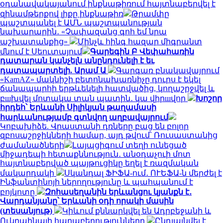
օդանավակայանում ինքնաթիռում հայտնաբերվել է
զինամթերքով լիքը ինքնաթիռ
Թրամփը
պաշտպանել է ԱՄՆ պաշտպանության
նախարարին․ «Չափազանց գոհ եմ նրա
աշխատանքից»
Մինչև հինգ հազար միգրանտ
մնում է Սեուտայում
Գարեգին Բ Վեփահառին
դատարան կանչելն անընդունելի է եւ
դատապարտելի. Արամ Ա
Գարգառ բնակավայրում
«KamAZ» մակնիշի բետոնախառնիչը դուրս է եկել
ճանապարհի երթևեկելի հատվածից, կողաշրջվել և
բшխվել մոտակա տան պատին․ կա վիրшվոր
Խոշոր
հրդեհ՝ Երևանի Սիլիկյան թաղամասի
հարևանությամբ գտնվող աղբավայրում
Կոբախիձե. Վրաստանի դռները բաց են բոլոր
զբոսաշրջիկների համար, այդ թվում՝ Ռուսաստանից
ժամանածների
Լայպցիգում տեղի ունեցած
միջադեպի հետաքննություն․ անօդաչուի մոտ
հայտնաբերված պայթուցիկը եղել է ռազմական
մակարդակի
Սկանդալ ՖԻՖԱ-ում․ ՈՒԵՖԱ-ն մերժել է
Ինֆանտինոյի ներողությունը և պահպանում է
բոյկոտը
Զոհասեղանին երևանցու կյանքն է․
Վարդանյանը՝ Երևանի օդի որակի մասին
(տեսանյութ)
Կիևում քննարկվել են Ադրբեջանի և
Ուկրաինայի հարաբերությունները
Ընդլայնվել է