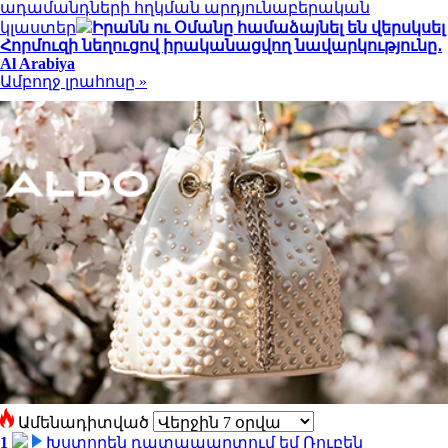
ադամանդների հղկման արդյունաբերական
կլաստեր
Իրանն ու Օմանը համաձայնել են վերսկսել
Հորմուզի նեղուցով իրականացվող նավարկությունը․
Al Arabiya
Ամբողջ լրահոսը »
Ամենադիտված
1
Խստորեն դատապարտում եմ Ռուբեն