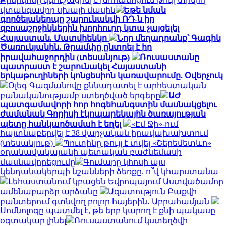
վտանգավոր սխալի մասին
Եթե նման
գործելակերպը շարունակվի ՌԴ-ն իր
զբոսաշրջիկներին խորհուրդ կտա չայցելել
Հայաստան. Մատվիենկո
Նոր մեղադրանք՝ Գագիկ
Ծառուկյանին. Թրամփը ընտրել է իր
իրավահաջորդին (տեսանյութ)
Ռուսաստանը
պատրաստ է շարունակել Հայաստանի
երկաթուղիների կոնցեսիոն կառավարումը. Օվերչուկ
Օլեգ Գազմանովը քննադատել է արհեստական
բանականությամբ ստեղծված երգերը
ԱԺ
պատգամավորի հոր հոգեհանգստին մասնակցելու
ժամանակ Գորիսի էկոպարեկային ծառայության
պետը հանկարծամահ է եղել
«Էմ Ջի»-ում
հայտնաբերվել է 38 վարչական իրավախախտում
(տեսանյութ)
Պուտինը թույլ է տվել «Շերեմետևո»
օդանավակայանի պետական բաժնեմասի
մասնավորեցումը
Գումարը կհոսի այս
կենդանակերպի նշանների ձեռքը. ո՞վ կհարստանա
Լեհաստանում կբացեն Եվրոպայում Աստվածամոր
ամենաբարձր արձանը
Ազատություն Բաքվի
բանտերում գտնվող բոլոր հայերին․ Աբրահամյան
Սոմնոլոգը պատմել է, թե երբ կարող է քնի պակասը
օգտակար լինել
Ռուսաստանում կստեղծվի