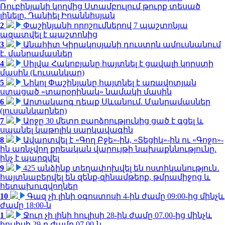
Ռուբինյանի կողմից Ստամբուլում թուրք տեսած
լինելը. Դանիել Իոաննիսյան
2
Փաշինյանի որոշումներով 7 պաշտոնյա
ազատվել է պաշտոնից
3
Անահիտ Կիրակոսյանի դուստրն ամուսնանում
է. մանրամասներ
4
Սիլվա Հակոբյանը հայտնել է ցավալի կորստի
մասին (Լուսանկար)
5
Նիկոլ Փաշինյանը հայտնել է առավոտյան
ստացած «տարօրինակ» նամակի մասին
6
Արտակարգ դեպք Սևանում. Մանրամասներ
(լուսանկարներ)
7
Արջը 30 մետր բարձրությունից ցած է գցել և
սպանել կաթոլիկ սարկավագին
8
Ավարտվել է «Գող Բջե»-ին, «Տեցիկ»-ին ու «Գոջո»-
ին առնչվող քրեական վարույթի նախաքննությունը.
ինչ է պարզվել
9
425 անձինք տեղափոխվել են ոստիկանություն․
հայտնաբերվել են զենք-զինամթերք, թմրամիջոց և
հետախուզվողներ
10
Գազ չի լինի օգոստոսի 4-ին ժամը 09:00-ից մինչև
ժամը 18:00-ն
1
Ջուր չի լինի հուլիսի 28-ին ժամը 07.00-ից մինչև
հուլիսի 29-ը ժամը 07.00-ն