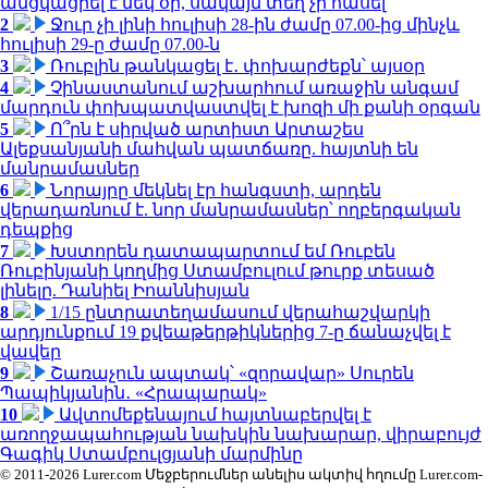
անցկացրել է մեկ օր, սակայն տեղ չի հասել
2
Ջուր չի լինի հուլիսի 28-ին ժամը 07.00-ից մինչև
հուլիսի 29-ը ժամը 07.00-ն
3
Ռուբլին թանկացել է․ փոխարժեքն՝ այսօր
4
Չինաստանում աշխարհում առաջին անգամ
մարդուն փոխպատվաստվել է խոզի մի քանի օրգան
5
Ո՞րն է սիրված արտիստ Արտաշես
Ալեքսանյանի մահվան պատճառը. հայտնի են
մանրամասներ
6
Նորայրը մեկնել էր հանգստի, արդեն
վերադառնում է. նոր մանրամասներ՝ ողբերգական
դեպքից
7
Խստորեն դատապարտում եմ Ռուբեն
Ռուբինյանի կողմից Ստամբուլում թուրք տեսած
լինելը. Դանիել Իոաննիսյան
8
1/15 ընտրատեղամասում վերահաշվարկի
արդյունքում 19 քվեաթերթիկներից 7-ը ճանաչվել է
վավեր
9
Շառաչուն ապտակ՝ «զորավար» Սուրեն
Պապիկյանին․ «Հրապարակ»
10
Ավտոմեքենայում հայտնաբերվել է
առողջապահության նախկին նախարար, վիրաբույժ
Գագիկ Ստամբուլցյանի մարմինը
© 2011-2026 Lurer.com Մեջբերումներ անելիս ակտիվ հղումը Lurer.com-