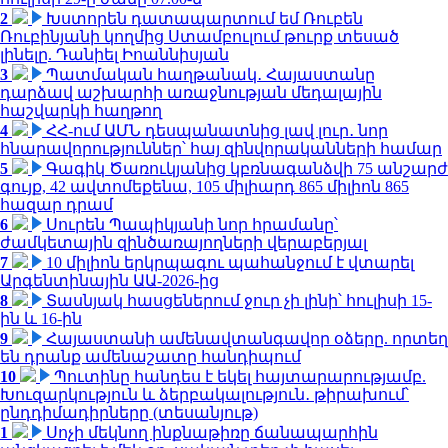
2
Խստորեն դատապարտում եմ Ռուբեն
Ռուբինյանի կողմից Ստամբուլում թուրք տեսած
լինելը. Դանիել Իոաննիսյան
3
Պատմական հաղթանակ․ Հայաստանը
դարձավ աշխարհի առաջնության մեդալային
հաշվարկի հաղթող
4
ՀՀ-ում ԱՄՆ դեսպանատնից լավ լուր․ նոր
հնարավորություններ՝ հայ զինվորականների համար
5
Գագիկ Ծառուկյանից կբռնագանձվի 75 անշարժ
գույք, 42 ավտոմեքենա, 105 միլիարդ 865 միլիոն 865
հազար դրամ
6
Սուրեն Պապիկյանի նոր հրամանը՝
ժամկետային զինծառայողների վերաբերյալ
7
10 միլիոն երկրպագու պահանջում է վտարել
Արգենտինային ԱԱ-2026-ից
8
Տասնյակ հասցեներում ջուր չի լինի՝ հուլիսի 15-
ին և 16-ին
9
Հայաստանի ամենավտանգավոր օձերը. որտեղ
են դրանք ամենաշատը հանդիպում
10
Պուտինը հանդես է եկել հայտարարությամբ.
Խուզարկություն և ձերբակալություն․ թիրախում՝
ընդդիմադիրները (տեսանյութ)
1
Սոչի մեկնող ինքնաթիռը ճանապարհին