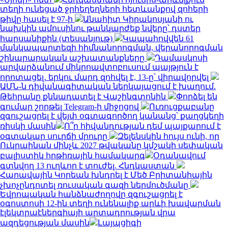
տեղի ունեցած ջրհեղեղների հետևանքով զոհերի
թիվը հասել է 97-ի
Անահիտ Կիրակոսյանի ու
նախկին ամուսինու թանկարժեք նվերը՝ դստեր
հարսանիքին (տեսանյութ)
Կապահովվեն 61
մանկապարտեզի հիմնանորոգման, վերանորոգման
շինարարական աշխատանքները
Դամասկոսի
արվարձանում միկրոավտոբուսում պայթյուն է
որոտացել․ երկու մարդ զոհվել է, 13-ը՝ վիրավորվել
ԱՄՆ-ն դիվանագիտական ներկայացում է խաղում.
Թեհրանը քննադատել է Վաշինգտոնին
Փորձել են
գումար շորթել Telegram-ի միջոցով
Ուռուցքաբանը
զգուշացրել է վեյփ օգտագործող կանանց՝ քաղցկեղի
ռիսկի մասին
Ո՞ր հիվանդության դեմ պայքարում է
օգտակար սուրճի մրուրը
Զելենսկին հույս ունի, որ
Ուկրաինան մինչև 2027 թվականը կմշակի սեփական
բալիստիկ հրթիռային համակարգ
Օդանավում
գտնվող 13 ուղևոր է տուժել. Հնդկաստան
Հարավային Կորեան խնդրել է Մեծ Բրիտանիային
չխոչընդոտել ռուսական գազի ներմուծմանը
Եվրոպական հանձնաժողովը զգուշացրել է
օգոստոսի 12-ին տեղի ունենալիք արևի խավարման
էլեկտրաէներգիայի արտադրության վրա
ազդեցության մասին
Լայպցիգի