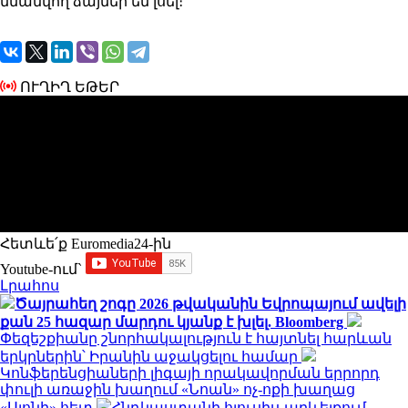
նմանվող ձայներ են լսել։
ՈՒՂԻՂ ԵԹԵՐ
Հետևե՛ք Euromedia24-ին
Youtube-ում`
Լրահոս
Ծայրահեղ շոգը 2026 թվականին Եվրոպայում ավելի
քան 25 հազար մարդու կյանք է խլել. Bloomberg
Փեզեշքիանը շնորհակալություն է հայտնել հարևան
երկրներին՝ Իրանին աջակցելու համար
Կոնֆերենցիաների լիգայի որակավորման երրորդ
փուլի առաջին խաղում «Նոան» ոչ-ոքի խաղաց
«Սյոնի» հետ
Հնդկաստանի հյուսիս-արևելքում