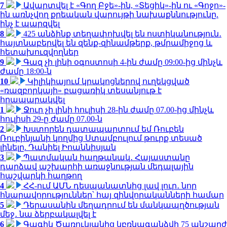
7
Ավարտվել է «Գող Բջե»-ին, «Տեցիկ»-ին ու «Գոջո»-
ին առնչվող քրեական վարույթի նախաքննությունը.
ինչ է պարզվել
8
425 անձինք տեղափոխվել են ոստիկանություն․
հայտնաբերվել են զենք-զինամթերք, թմրամիջոց և
հետախուզվողներ
9
Գազ չի լինի օգոստոսի 4-ին ժամը 09:00-ից մինչև
ժամը 18:00-ն
10
Կիլիկիայում կրակոցներով ուղեկցված
«ռազբորկայի» բացառիկ տեսանյութ է
հրապարակվել
1
Ջուր չի լինի հուլիսի 28-ին ժամը 07.00-ից մինչև
հուլիսի 29-ը ժամը 07.00-ն
2
Խստորեն դատապարտում եմ Ռուբեն
Ռուբինյանի կողմից Ստամբուլում թուրք տեսած
լինելը. Դանիել Իոաննիսյան
3
Պատմական հաղթանակ․ Հայաստանը
դարձավ աշխարհի առաջնության մեդալային
հաշվարկի հաղթող
4
ՀՀ-ում ԱՄՆ դեսպանատնից լավ լուր․ նոր
հնարավորություններ՝ հայ զինվորականների համար
5
Դերասանին մեղադրում են մանկապղծության
մեջ․ նա ձերբակալվել է
6
Գագիկ Ծառուկյանից կբռնագանձվի 75 անշարժ