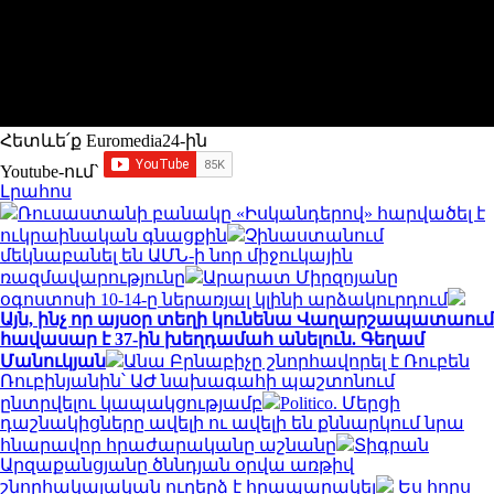
Հետևե՛ք Euromedia24-ին
Youtube-ում`
Լրահոս
Ռուսաստանի բանակը «Իսկանդերով» հարվածել է
ուկրաինական գնացքին
Չինաստանում
մեկնաբանել են ԱՄՆ-ի նոր միջուկային
ռազմավարությունը
Արարատ Միրզոյանը
օգոստոսի 10-14-ը ներառյալ կլինի արձակուրդում
Այն, ինչ որ այսօր տեղի կունենա Վաղարշապատաում
հավասար է 37-ին խեղդամահ անելուն. Գեղամ
Մանուկյան
Անա Բրնաբիչը շնորհավորել է Ռուբեն
Ռուբինյանին՝ ԱԺ նախագահի պաշտոնում
ընտրվելու կապակցությամբ
Politico. Մերցի
դաշնակիցները ավելի ու ավելի են քննարկում նրա
հնարավոր հրաժարականը աշնանը
Տիգրան
Արզաքանցյանը ծննդյան օրվա առթիվ
շնորհակալական ուղերձ է հրապարակել
Ես հորս