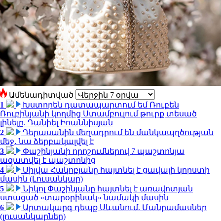
Ամենադիտված
1
Խստորեն դատապարտում եմ Ռուբեն
Ռուբինյանի կողմից Ստամբուլում թուրք տեսած
լինելը. Դանիել Իոաննիսյան
2
Դերասանին մեղադրում են մանկապղծության
մեջ․ նա ձերբակալվել է
3
Փաշինյանի որոշումներով 7 պաշտոնյա
ազատվել է պաշտոնից
4
Սիլվա Հակոբյանը հայտնել է ցավալի կորստի
մասին (Լուսանկար)
5
Նիկոլ Փաշինյանը հայտնել է առավոտյան
ստացած «տարօրինակ» նամակի մասին
6
Արտակարգ դեպք Սևանում. Մանրամասներ
(լուսանկարներ)