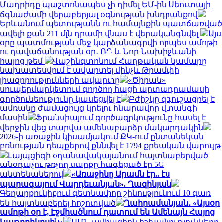
Մադրիդը պաշտոնապես չի դիմել ԵՄ-ին Սեուտայի ​​
ճգնաժամի վերաբերյալ օգնության խնդրանքով
Երևանում պետությանն ու համայնքին պատճառված
ավելի քան 211 մլն դրամի վնաս է վերականգնվել
Այս
օրը պատմության մեջ կարձանագրվի որպես ամոթի
ու դավաճանության օր․ ՌԴ և Նոր Նախիջևանի
հայոց թեմ
Վաշինգտոնում Հաղթական կամարը
նախատեսվում է ավարտել մինչև Թրամփի
լիազորությունների ավարտը
«Ծիրան»
սուպերմարկետում գործող հացի արտադրամասի
գործունեությունը կասեցվել է
Բժիշկը զգուշացրել է
ամռանը ժամացույց կրելու հնարավոր վտանգի
մասին
Ֆրանսիայում գործազրկությունը հասել է
վերջին վեց տարվա ամենաբարձր մակարդակին
2026-ի առաջին կիսամյակում ՔԿ-ում ընտանեկան
բռնության դեպքերով քննվել է 1794 քրեական վարույթ
Լայպցիգի օդանավակայանում հայտնաբերված
անօդաչու թռչող սարքը հագեցած էր 5G
անտենաներով
«Առաջինը Արամն էր.. էս
պարագայում Վարդեւանյան». Ղազինյան
Գեղարքունիքում գետնափոր շինությունում 10 գառ
են հայտնաբերել հոշոտված
Ղահրամանյան․ «Այսօր
ամոթի օր է, Էջմիածնում դատում են Ամենայն Հայոց
Կաթողիկոսին»
ԱՄՆ ավիացիոն իշխանությունները