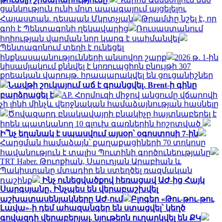
ցանկություն ունի մոտ ապագայում այցելելու
Հայաստան. դեսպան Մկրտչյան
Թրամփը նշել է, որ
գոհ է Պենտագոնի ղեկավարից
Ռուսաստանում
հղիության վարման նոր կարգ է սահմանվել
Պենտագոնում տեղի է ունեցել
ինքնասպանությունների անսովոր շարք
2026 թ. 1-ին
կիսամյակում քննվել է կոռուպցիոն բնույթի 307
քրեական վարույթ. հրապարակվել են ցուցանիշներ
Նավթի շուկայում աճ է գրանցվել․ Brent-ի գինը
բարձրացել է
AP. Հորմուզի միջով անցումը վճարովի
չի լինի մինչև վերջնական համաձայնության հասնելը
Ծովազարդ բնակավայրի բնակիչը հայտնաբերել է
իրեն պատկանող 10 գլուխ գառներին հոշոտված
Ի՞նչ եղանակ է սպասվում այսօր՝ օգոստոսի 7-ին
Հարցման համաձայն՝ քաղաքացիների 70 տոկոսը
հավանություն է տալիս Պուտինի գործունեությանը
TRT Haber. Թուրքիան, Սաուդյան Արաբիան և
Պակիստանը մտադիր են ստեղծել ռազմական
դաշինք
Ինչ ունեցվածքով հեռացավ ԱԺ-ից Հայկ
Սարգսյանը․ Ինչպես են վերաբաշխվել
աշխատասենյակները ԱԺ-ում
Բլոգեր «Թու-թու-թու
Լավա»-ի դեմ ահազանգեր են ստացվել՝ կեղծ
գովազդի վերաբերյալ. նյութերն ուղարկվել են ՔԿ