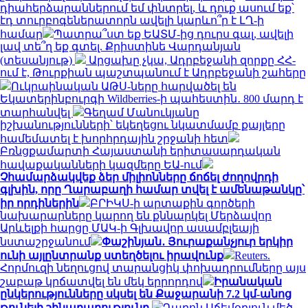
դիահերձարաններում եմ փնտրել, և դուք ասում եք՝
էդ տուրբոգեներատորն ավելի կարևո՞ր է ԼՂ-ի
համար
Պատրա՞ստ եք ԵԱՏՄ-ից դուրս գալ, ավելի
լավ տե՞ղ եք գտել. Քրիստինե Վարդանյան
(տեսանյութ)
Արցախը չկա, Ադրբեջանի զորքը ՀՀ-
ում է, Թուրքիան պաշտպանում է Ադրբեջանի շահերը
Ուկրաինական ԱԹՍ-ները հարվածել են
Եկատերինբուրգի Wildberries-ի պահեստին․ 800 մարդ է
տարհանվել
Գեղամ Մանուկյանը
իշխանությունների՝ եկեղեցու նկատմամբ քայլերը
համեմատել է խորհրդային շրջանի հետ
Բռնցքամարտի Հայաստանի երիտասարդական
հավաքականների կազմերը ԵԱ-ում
Չհամարձակվեք ձեր միլիոնները ճոճել ժողովրդի
գլխին, որը Ղարաբաղի համար տվել է ամենաթանկը՝
իր որդիներին
ԲՐԻԿՍ-ի արտաքին գործերի
նախարարները կարող են քննարկել Մերձավոր
Արևելքի հարցը ՄԱԿ-ի Գլխավոր ասամբլեայի
նստաշրջանում
Փաշինյան․ Յուրաքանչյուր երկիր
ունի այլընտրանք ստեղծելու իրավունք
Reuters.
Հորմուզի նեղուցով տարանցիկ փոխադրումները այս
շաբաթ կրճատվել են մեկ երրորդով
Իրանական
ընկերությունները սկսել են Քաջարանի 7.2 կմ-անոց
թունելի շինարարությունը
Դարոն Աճեմօղլուն մեծ