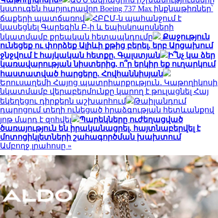
կստուգեն հարյուրավոր Boeing 737 Max ինքնաթիռներ՝
ճաքերի պատճառով
ՀԲԸՄ-ն պահանջում է
կասեցնել Գարեգին Բ-ի և եպիսկոպոսների
նկատմամբ քրեական հետապնդումը
Քաջություն
ունեցեք ու փորձեք Ալիևի քթից բերել, երբ Արցախում
ջնջվում է հայկական հետքը. Գալստյան
Ի՞նչ կա ձեր
կառավարության նիստերից, ո՞ր երկիր եք ուղարկում
հաստատված հարցերը. Հովհաննիսյան
Երուսաղեմի Հայոց պատրիարքություն․ Կաթողիկոսի
նկատմամբ վերաբերմունքը կարող է թուլացնել Հայ
եկեղեցու դիրքերն աշխարհում
Թաիլանդում
դպրոցում տեղի ունեցած հրաձգության հետևանքով
յոթ մարդ է զոհվել
Պարեկները ուժեղացված
ծառայություն են իրականացրել. հայտնաբերվել է
մոտոցիկլետների շահագործման խախտում
Ամբողջ լրահոսը »