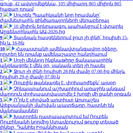
գույք, 42 ավտոմեքենա, 105 միլիարդ 865 միլիոն 865
հազար դրամ
7
Սուրեն Պապիկյանի նոր հրամանը՝
ժամկետային զինծառայողների վերաբերյալ
8
10 միլիոն երկրպագու պահանջում է վտարել
Արգենտինային ԱԱ-2026-ից
9
Տասնյակ հասցեներում ջուր չի լինի՝ հուլիսի 15-
ին և 16-ին
10
Հայաստանի ամենավտանգավոր օձերը.
որտեղ են դրանք ամենաշատը հանդիպում
1
Սոչի մեկնող ինքնաթիռը ճանապարհին
անցկացրել է մեկ օր, սակայն տեղ չի հասել
2
Ջուր չի լինի հուլիսի 28-ին ժամը 07.00-ից մինչև
հուլիսի 29-ը ժամը 07.00-ն
3
Ռուբլին թանկացել է․ փոխարժեքն՝ այսօր
4
Չինաստանում աշխարհում առաջին անգամ
մարդուն փոխպատվաստվել է խոզի մի քանի օրգան
5
Ո՞րն է սիրված արտիստ Արտաշես
Ալեքսանյանի մահվան պատճառը. հայտնի են
մանրամասներ
6
Խստորեն դատապարտում եմ Ռուբեն
Ռուբինյանի կողմից Ստամբուլում թուրք տեսած
լինելը. Դանիել Իոաննիսյան