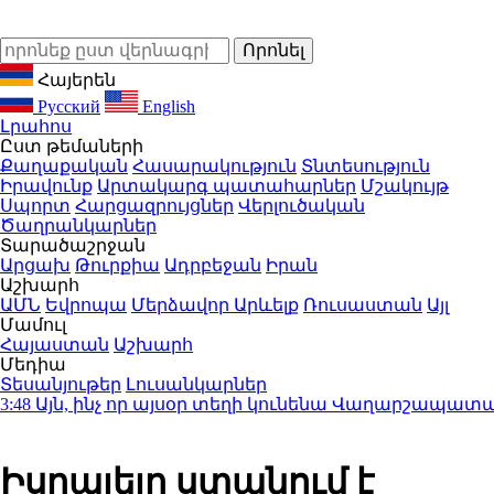
Հայերեն
Русский
English
Լրահոս
Ըստ թեմաների
Քաղաքական
Հասարակություն
Տնտեսություն
Իրավունք
Արտակարգ պատահարներ
Մշակույթ
Սպորտ
Հարցազրույցներ
Վերլուծական
Ծաղրանկարներ
Տարածաշրջան
Արցախ
Թուրքիա
Ադրբեջան
Իրան
Աշխարհ
ԱՄՆ
Եվրոպա
Մերձավոր Արևելք
Ռուսաստան
Այլ
Մամուլ
Հայաստան
Աշխարհ
Մեդիա
Տեսանյութեր
Լուսանկարներ
Այն, ինչ որ այսօր տեղի կունենա Վաղարշապատաում
Իսրայելը ստանում է