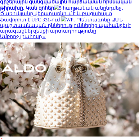
գիշերային զանգվածային հարձակման հիմնական
թիրախը. Կան զոհեր
5 հաղթանակ անընդմեջ․
Ծառուկյանը վերադառնում է և բացահայտ
ֆավորիտ է UFC 331-ում
WP․ Պենտագոնը ԱՄՆ
պաշտպանական ընկերություններից պահանջել է
արագացնել զենքի արտադրությունը
Ամբողջ լրահոսը »