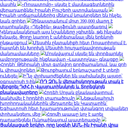
մասին
«Ռոսատոմը» սկսել է մասնագետներին
վերադարձնել Իրանի Բուշերի ատոմակայան
Իրանի սրճարաններից մեկում կրակոցներ են հնչել․
կան զոհեր
Չինաստանում մոտ 390,000 մարդ է
տարհանվել «Դելֆին» թայֆունի պատճառով
Կենդանակերպի այս նշանները չգիտեն, թե ինչպես
խնայել. Փողը կարող է անհետանալ մեկ երեկոյի
ընթացքում
Մեսսին ընտանիքի հետ Ռոսարիոյում է.
հայտնի են Խորխե Մեսսիի հուղարկավորության
մանրամասները
Մոսկվայում սկսել են փորձարկել
ամբողջությամբ ինքնավար «Լաստոչկա» գնացքը
Հրդեհ՝ Թեհրանի մոտ գտնվող գործարանում. կա զոհ
և վիրավորներ
Թուրքիայում երկրաշարժ է տեղի
ունեցել
Ի՞նչ փոխարժեքներ են սահմանվել այսօր՝
օգոստոսի 9-ին
ՌԴ ԶՈւ-ն վերահսկողության տակ է
վերցրել ԴԺՀ-ի Վասյուտինսկոյե և Տորեցկոյե
բնակավայրերը
Հրդեհ Սոլակ բնակավայրում․
կանխվել է հրդեհի տարածումը
Նեթանյահուի
խորհրդականներին մեղադրել են Կատարին՝
Եգիպտոսի հետ խաղաղությունը վտանգող տվյալներ
փոխանցելու մեջ
Հռոմի պապը կոչ է արել
դադարեցնել Ուկրաինայում պատերազմը
Ցանկացած երկիր, որը կօգնի ԱՄՆ-ին Իրանի վրա