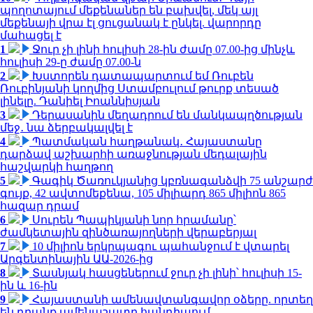
պողոտայում մեքենաներ են բախվել, մեկ այլ
մեքենայի վրա էլ ցուցանակ է ընկել. վարորդը
մահացել է
1
Ջուր չի լինի հուլիսի 28-ին ժամը 07.00-ից մինչև
հուլիսի 29-ը ժամը 07.00-ն
2
Խստորեն դատապարտում եմ Ռուբեն
Ռուբինյանի կողմից Ստամբուլում թուրք տեսած
լինելը. Դանիել Իոաննիսյան
3
Դերասանին մեղադրում են մանկապղծության
մեջ․ նա ձերբակալվել է
4
Պատմական հաղթանակ․ Հայաստանը
դարձավ աշխարհի առաջնության մեդալային
հաշվարկի հաղթող
5
Գագիկ Ծառուկյանից կբռնագանձվի 75 անշարժ
գույք, 42 ավտոմեքենա, 105 միլիարդ 865 միլիոն 865
հազար դրամ
6
Սուրեն Պապիկյանի նոր հրամանը՝
ժամկետային զինծառայողների վերաբերյալ
7
10 միլիոն երկրպագու պահանջում է վտարել
Արգենտինային ԱԱ-2026-ից
8
Տասնյակ հասցեներում ջուր չի լինի՝ հուլիսի 15-
ին և 16-ին
9
Հայաստանի ամենավտանգավոր օձերը. որտեղ
են դրանք ամենաշատը հանդիպում