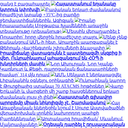
ցանց է բացահայտել
Հայաստանում եղանակը
կտրուկ կփոխվի
Բավական երկար ժամանակով
հրաժեշտ կտանք +35°C-ից բարձր
ջերմաստիճաններին. Ազիզյան
Իրանը
հրապարակել Մոջթաբա Խամենեիի առաջին
տեսանյութը (տեսանյութ)
Մեսսին վերադարձել է
Ռոսարիո՝ հորը վերջին հրաժեշտը տալու
Մենք չենք
բանակցում ԱՄՆ-ի հետ․ Արաղչին պարզաբանել է
Թեհրան–Վաշինգտոն շփումների ձևաչափը
Իրավիճակը վատագույնն է պատերազմի սկզբից ի
վեր․ Ուկրաինայում ահազանգում են ՀՕՊ-ի
խնդիրների մասին
Նոր Ախուրյան, Նոր Կյանք,
Կառնուտ և Քեթի․ դպրոցական ճանապարհների
համար՝ 314 մլն դրամ
ԱՄՆ Սենատ է ներկայացվել
Լիբանանին օգնելու օրինագիծ
Ուկրաինան կարող
է Թուրքիայից ստանալ 70 ATACMS հրթիռներ
Վաղը
Երևանի և մարզերի մի շարք հասցեներում երկար
ժամանակ լույս չի լինի
Հայաստանի գլխավոր
պրոբլեմը միայն նիկոլիզմը չէ․ Շարմազանով
Հայ
Առաքելական եկեղեցին նշում է Սուրբ Աստվածածնի
վերափոխման տոնին նախորդող պահքի
Բարեկենդանը
Արտակարգ իրավիճակ՝ Սևանում.
Մանրամասներ
Օդեսան դարձել է ռուսաստանյան