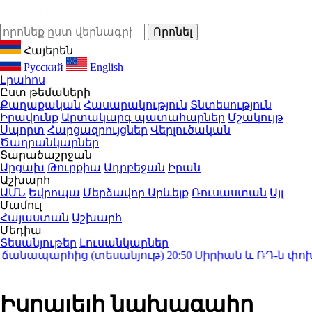
Հայերեն
Русский
English
Լրահոս
Ըստ թեմաների
Քաղաքական
Հասարակություն
Տնտեսություն
Իրավունք
Արտակարգ պատահարներ
Մշակույթ
Սպորտ
Հարցազրույցներ
Վերլուծական
Ծաղրանկարներ
Տարածաշրջան
Արցախ
Թուրքիա
Ադրբեջան
Իրան
Աշխարհ
ԱՄՆ
Եվրոպա
Մերձավոր Արևելք
Ռուսաստան
Այլ
Մամուլ
Հայաստան
Աշխարհ
Մեդիա
Տեսանյութեր
Լուսանկարներ
անապարհից (տեսանյութ)
20:50
Սիրիան և ՌԴ-ն փոխըմբ
Իսրայելի նախագահը