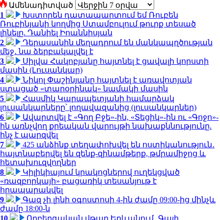
Ամենադիտված
1
Խստորեն դատապարտում եմ Ռուբեն
Ռուբինյանի կողմից Ստամբուլում թուրք տեսած
լինելը. Դանիել Իոաննիսյան
2
Դերասանին մեղադրում են մանկապղծության
մեջ․ նա ձերբակալվել է
3
Սիլվա Հակոբյանը հայտնել է ցավալի կորստի
մասին (Լուսանկար)
4
Նիկոլ Փաշինյանը հայտնել է առավոտյան
ստացած «տարօրինակ» նամակի մասին
5
Հասմիկ Կարապետյանի համարձակ
լուսանկարները՝ լողավազանից (լուսանկարներ)
6
Ավարտվել է «Գող Բջե»-ին, «Տեցիկ»-ին ու «Գոջո»-
ին առնչվող քրեական վարույթի նախաքննությունը.
ինչ է պարզվել
7
425 անձինք տեղափոխվել են ոստիկանություն․
հայտնաբերվել են զենք-զինամթերք, թմրամիջոց և
հետախուզվողներ
8
Կիլիկիայում կրակոցներով ուղեկցված
«ռազբորկայի» բացառիկ տեսանյութ է
հրապարակվել
9
Գազ չի լինի օգոստոսի 4-ին ժամը 09:00-ից մինչև
ժամը 18:00-ն
10
Ողբերգական վթար Երևանում․ Գայի