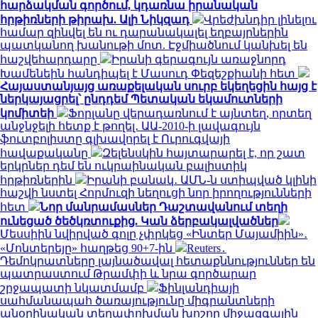
հարձակման գործում, կդառնա իրանական
հրթիռների թիրախ. Ալի Նիկզադ
Վրեժխնդիր լինելու
համար զինվել են ու դարանակալել եղբայրներին
պատկանող խանութի մոտ. Էջմիածնում կանխել են
հաշվեհարդարը
Իրանի գերագույն առաջնորդ
Խամենեին հանդիպել է Մասուդ Փեզեշքիանի հետ
Հայաստանյայց առաքելական սուրբ եկեղեցին հայց է
ներկայացրել՝ ընդդեմ Պետական եկամուտների
կոմիտեի
Ֆորլանը վերադառնում է այնտեղ, որտեղ
անջնջելի հետք է թողել․ ԱԱ-2010-ի լավագույն
ֆուտբոլիստը գլխավորել է Ուրուգվայի
հավաքականը
Զելենսկին հայտարարել է, որ շատ
երկրներ դեմ են ուկրաինական բալիստիկ
հրթիռներին
Իրանի բանակ․ ԱՄՆ-ն ստիպված կլինի
հաշվի նստել Հորմուզի նեղուցի նոր իրողությունների
հետ
Նոր մանրամասներ Դաշտավանում տեղի
ունեցած ծեծկռտուքից. Կան ձերբակալվածներ
Մեսսիին նվիրված գոլը չփրկեց «Ինտեր Մայամիին»․
«Մոնտերեյը» հաղթեց 90+7-ին
Reuters․
Դեմոկրատները լայնածավալ հետաքննություններ են
պատրաստում Թրամփի և նրա գործարար
շրջապատի նկատմամբ
Ֆինլանդիայի
սահմանապահ ծառայությունը միգրանտների
անօրինական տեղափոխման խոշոր միջազգային