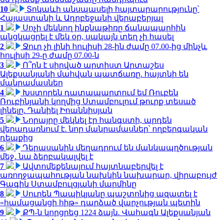
10
Տոկաևի անսպասելի հայտարարությունը՝
Հայաստանի և Ադրբեջանի վերաբերյալ
1
Սոչի մեկնող ինքնաթիռը ճանապարհին
անցկացրել է մեկ օր, սակայն տեղ չի հասել
2
Ջուր չի լինի հուլիսի 28-ին ժամը 07.00-ից մինչև
հուլիսի 29-ը ժամը 07.00-ն
3
Ո՞րն է սիրված արտիստ Արտաշես
Ալեքսանյանի մահվան պատճառը. հայտնի են
մանրամասներ
4
Խստորեն դատապարտում եմ Ռուբեն
Ռուբինյանի կողմից Ստամբուլում թուրք տեսած
լինելը. Դանիել Իոաննիսյան
5
Նորայրը մեկնել էր հանգստի, արդեն
վերադառնում է. նոր մանրամասներ՝ ողբերգական
դեպքից
6
Դերասանին մեղադրում են մանկապղծության
մեջ․ նա ձերբակալվել է
7
Ավտոմեքենայում հայտնաբերվել է
առողջապահության նախկին նախարար, վիրաբույժ
Գագիկ Ստամբուլցյանի մարմինը
8
Սուրեն Պապիկյանը պաշտոնից ազատել է
«համացանցի հիթ» դարձած վարչության պետին
9
ՔՊ-ն կորցրեց 1224 ձայն. Վահագն Ալեքսանյան