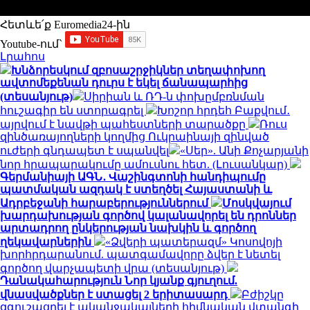
Հետևե՛ք Euromedia24-ին
Youtube-ում`
Լրահոս
Խնձորեսկում զբոսաշրջիկներ տեղափոխող
ավտոմեքենան դուրս է եկել ճանապարհից
(տեսանյութ)
Սիրիան և ՌԴ-ն փոխըմբռնման
հուշագիր են ստորագրել
Խոշոր հրդեհ Բաքվում․
այրվում է նավթի պահեստների տարածքը
Ռուս
զինծառայողների կողմից Ուկրաինայի զինված
ուժերի գնդապետ է սպանվել
«Սեր». Անի Քոչարյանի
նոր հրապարակումը ամուսնու հետ. (Լուսանկար)
Գերմանիայի ԱԳՆ․ Վաշինգտոնի հանդիպումը
պատմական ազդակ է ստեղծել Հայաստանի և
Ադրբեջանի հարաբերություններում
Մոսկվայում
խարդախության գործով կալանավորել են դրոններ
արտադրող ընկերության նախկին և գործող
ղեկավարներին
«Ձվերի պատերազմ» Կոսովոյի
խորհրդարանում. պատգամավորը ձվեր է նետել
գործող վարչապետի վրա (տեսանյութ)
Դանակահարություն Նոր կյանք գյուղում.
վնասվածքներ է ստացել 2 երիտասարդ
Բժիշկը
զգուշացրել է ականջակալների հիմնական վտանգի