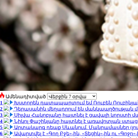
Ամենադիտված
1
Խստորեն դատապարտում եմ Ռուբեն Ռուբինյանի
2
Դերասանին մեղադրում են մանկապղծության մե
3
Սիլվա Հակոբյանը հայտնել է ցավալի կորստի մ
4
Նիկոլ Փաշինյանը հայտնել է առավոտյան ստ
5
Արտակարգ դեպք Սևանում. Մանրամասներ (լո
6
Ավարտվել է «Գող Բջե»-ին, «Տեցիկ»-ին ու «Գոջ