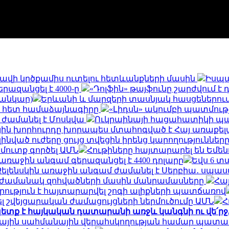
և հավի կրծքամիս ուտելու հետևանքների մասին
Իսպա
երազանցել է 4000-ը
«Դոլֆին» թայֆունը շարժվում է
սանկար)
Երևանի և մարզերի տասնյակ հասցեներում օգո
ի հետ համաձայնագիրը
«Լիդսն» ակումբի պատմու
 ժամանել է Մոսկվա
Ուկրաինայի հացահատիկի պահ
ին խորհուրդը խորապես մտահոգված է Հայ առաքելա
զինված ուժերը ցույց տվեցին իրենց կարողությունն
 մուտք գործել ԱՄՆ
Հութիները հայտարարել են Եմե
եր առաջին անգամ գերազանցել է 4400 դոլարը
Եվս 6 տ
Զելենսկին առաջին անգամ ժամանել է Սերբիա․ սպասվ
ն ժամանակ զոհվածների մասին մանրամասները
Հայ
րություն է հայտարարվել շոգի ալիքների պատճառով
 շվեյցարական ժամացույցների ներմուծումը ԱՄՆ
Հ
ետք է հայկական դատարանի առջև կանգնի ու վե՛ր
ալիային սահմանային վերահսկողության համար պատ