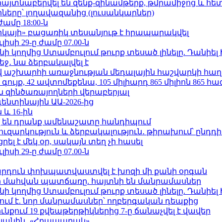
 հայտնաբերվել են զենք-զինամթերք, թմրամիջոց և հ
երը՝ լողավազանից (լուսանկարներ)
ժամը 18:00-ն
որկայի» բացառիկ տեսանյութ է հրապարակվել
ւլիսի 29-ը ժամը 07.00-ն
 կողմից Ստամբուլում թուրք տեսած լինելը. Դանիել
ջ․ նա ձերբակալվել է
աշխարհի առաջնության մեդալային հաշվարկի հաղ
ւյք, 42 ավտոմեքենա, 105 միլիարդ 865 միլիոն 865 հ
 զինծառայողների վերաբերյալ
ենտինային ԱԱ-2026-ից
 և 16-ին
 են դրանք ամենաշատը հանդիպում
ւզարկություն և ձերբակալություն․ թիրախում՝ ընդդ
լ է մեկ օր, սակայն տեղ չի հասել
ւլիսի 29-ը ժամը 07.00-ն
րդուն փոխպատվաստվել է խոզի մի քանի օրգան
նի մահվան պատճառը. հայտնի են մանրամասներ
 կողմից Ստամբուլում թուրք տեսած լինելը. Դանիել
ում է. նոր մանրամասներ՝ ողբերգական դեպքից
քում 19 քվեաթերթիկներից 7-ը ճանաչվել է վավեր
կյանին․ «Հրապարակ»