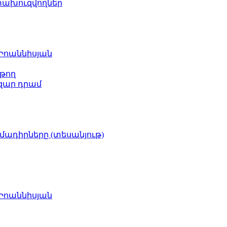
ետախուզվողներ
 Իոաննիսյան
թող
ազար դրամ
իմադիրները (տեսանյութ)
 Իոաննիսյան