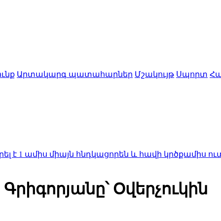
ւնք
Արտակարգ պատահարներ
Մշակույթ
Սպորտ
Հա
իս միայն հնդկացորեն և հավի կրծքամիս ուտելու հետ
Գրիգորյանը՝ Օվերչուկին