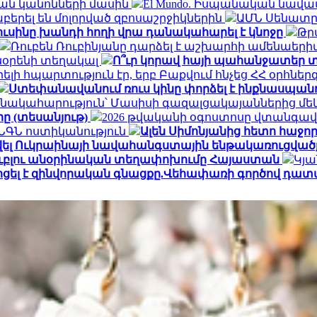
ան կանոնների մասին
El Mundo. Իսպանական նավա
երել են մոլորված զբոսաշրջիկներին
ԱՄՆ Սենատը 
ուսինը խանդի հողի վրա դանակահարել է կնոջը
Թր
Ռուբեն Ռուբինյանը դարձել է աշխարհի ամենա
տնօրենի տեղակալ
Ո՞ւր կորավ հայի պահանջատեր տ
լի հպարտություն էր, երբ Բաքվում հնչեց ՀՀ օրհնե
Ստեփանավանում ռուս կինը փորձել է ինքնասպանո
նակահարություն՝ Մասիսի գազալցակայաններից մեկի
րը (տեսանյութ)
2026 թվականի օգոստոսը վտանգավ
․ ՆԳՆ ոստիկանություն
Ալեն Սիմոնյանից հետո հաջորդ
վել Ուկրաինայի նավահանգստային ենթակառուցվածք
ն ռուբլու անօրինական տեղափոխումը Հայաստան
Կյա
ոցել է զինվորական գնացքը.Վեհափառի գործով դատ