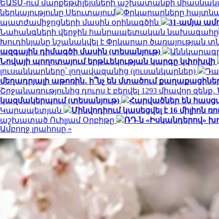
ԵԱՏՄ-ում մարքեթփլեյսների աշխատանքի միասնակ
ներկայությունը Սեուտայում
Փրկարարները հայտնաբ
պատժամիջոցների մասին օրինագծին
31-ամյա ամ
Նահանգների վերջին հանրապետական ​​նախագահը
Խուդինյանը նշանակվել է Փրկարար ծառայության 
ազգային դիմագծի մասին (տեսանյութ)
Աննկարագրե
Նովայի պողոտայում երթևեկության կարգը կփոխվի
լուսանկարները՝ լողավազանից (լուսանկարներ)
Դա
մեղադրյալի աթոռին․ ի՞նչ են մտածում քաղաքացինե
Շրջանառությունից դուրս է բերվել 1293 միավոր զենք
կազմակերպում (տեսանյութ)
Հարվածներ են հասց
Կարապետյան
Մինվոդիում կասեցվել է 16 միլիո
աշխատած Ուիլյամ Օրբիթը
ՌԴ-ն «Իսկանդերով» խ
Ամբողջ լրահոսը »