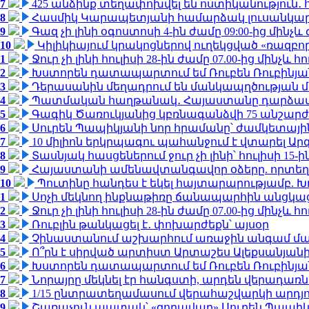
7
425 անձինք տեղափոխվել են ոստիկանություն․
8
Հասմիկ Կարապետյանի համարձակ լուսանկարն
9
Գազ չի լինի օգոստոսի 4-ին ժամը 09:00-ից մինչև 
10
Կիլիկիայում կրակոցներով ուղեկցված «ռազբ
1
Ջուր չի լինի հուլիսի 28-ին ժամը 07.00-ից մինչև հո
2
Խստորեն դատապարտում եմ Ռուբեն Ռուբինյանի
3
Դերասանին մեղադրում են մանկապղծության մե
4
Պատմական հաղթանակ․ Հայաստանը դարձավ 
5
Գագիկ Ծառուկյանից կբռնագանձվի 75 անշարժ գո
6
Սուրեն Պապիկյանի նոր հրամանը՝ ժամկետային
7
10 միլիոն երկրպագու պահանջում է վտարել Արգ
8
Տասնյակ հասցեներում ջուր չի լինի՝ հուլիսի 15-ին
9
Հայաստանի ամենավտանգավոր օձերը. որտեղ
10
Պուտինը հանդես է եկել հայտարարությամբ. Խո
1
Սոչի մեկնող ինքնաթիռը ճանապարհին անցկացրե
2
Ջուր չի լինի հուլիսի 28-ին ժամը 07.00-ից մինչև հո
3
Ռուբլին թանկացել է․ փոխարժեքն՝ այսօր
4
Չինաստանում աշխարհում առաջին անգամ մա
5
Ո՞րն է սիրված արտիստ Արտաշես Ալեքսանյա
6
Խստորեն դատապարտում եմ Ռուբեն Ռուբինյանի
7
Նորայրը մեկնել էր հանգստի, արդեն վերադառն
8
1/15 ընտրատեղամասում վերահաշվարկի արդյուն
9
Շառաչուն ապտակ՝ «զորավար» Սուրեն Պապի