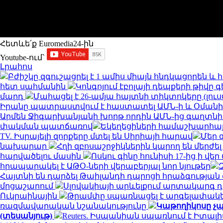
Հետևե՛ք Euromedia24-ին
Youtube-ում`
Լրահոս
Բժիշկը զգուշացրել է 1 ամիս միայն հնդկացորեն 
հետ սահմանին
Կոնգոյում էբոլայի դեպքերի թիվը գ
մարդ
Մահացել է 26-ամյա հայտնի տիկտոկերը (լու
Իրանը պատրաստվում է հաստատել ԱՄՆ-ի և Օման
Արմեն Ջիգարխանյանի խորթ որդին ԱՄՆ-ից գաղտնի
փակման պատճառով
Եկեղեցիների համաշխարհայ
TV. Իսրայելի զորքերը մտել են Սիրիայի հարավ
Մեր 
նախարար
Հղի զբոսաշրջիկներին կարող են մերժել
հարվածելու մասին
Ոսկու գինը հունիսի 17-ից ի վ
հրապարակել է ԱԹՕ-ների վերաբերյալ նոր նյութեր
Հայտնի են դարձել Թաիլանդի դպրոցի հրաձգությա
մրցաշարում
Սլովակիայի արևելքում արտակարգ դ
Ուկրաինային
Թրամփը սպառնացել է արգելափակել
ռազմավարական նշանակությունը
Կաթողիկոսը չպ
(տեսանյութ)
Reuters. Իսպանիան սպառնում է Իտ