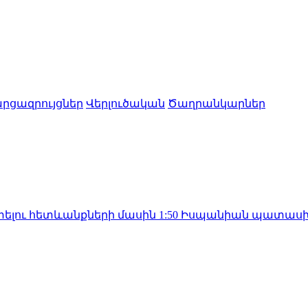
րցազրույցներ
Վերլուծական
Ծաղրանկարներ
ևանքների մասին
1:50
Իսպանիան պատասխան միջոցնե