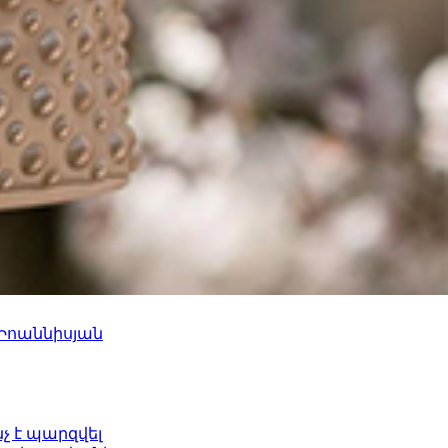
 Իոաննիսյան
նչ է պարզվել