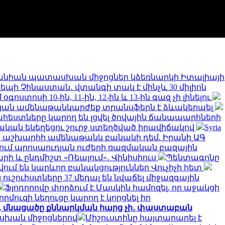
նիան պատասխան միջոցներ կձեռնարկի Իտալիայի
 դեպի Չինաստան․ վտանգի տակ է մինչև 30 միլիոն
ստոսի 10-ին, 11-ին, 12-ին և 13-ին գազ չի լինելու
թյան ամենաթանկարժեք տրանսֆերն է ձևակերպել
եստները կարող են լցվել ծովային ճանապարհների
կան եկեղեցու շուրջ ստեղծված իրավիճակով
Syria
երը աշխարհի ամենաթանկ բանակի դեմ. Իրանի ԱԳ
նում պրոսաուդյան ուժերի ռազմական բազային
արի և ընդմիշտ «Ռեալում»․ Վինիսիուս
Պենտագոնը
ում են կարևոր բանակցություններ Վուչիչի հետ
 ուշուիստները 37 մեդալ են նվաճել միջազգային
Ֆյոդորովը փորձում է Մասկին համոզել, որ աջակցի
որմուզի նեղուցը կարող է կորցնել իր
ջ, մնացածը քննարկման հարց չի․ փաստաբան
ասխան միջոցներով
Միշուստինը հայտարարել է