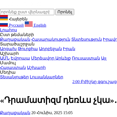
Հայերեն
Русский
English
Լրահոս
Ըստ թեմաների
Քաղաքական
Հասարակություն
Տնտեսություն
Իրավո
Տարածաշրջան
Արցախ
Թուրքիա
Ադրբեջան
Իրան
Աշխարհ
ԱՄՆ
Եվրոպա
Մերձավոր Արևելք
Ռուսաստան
Այլ
Մամուլ
Հայաստան
Աշխարհ
Մեդիա
Տեսանյութեր
Լուսանկարներ
2:00
Բժիշկը զգուշացրել է 1 ամ
«Դրամատիզմ դեռևս չկա»․ 
Քաղաքական
20 Հունիս, 2025 15:05