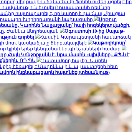
տորմը միգրացիոն ճգնաժամի ֆոնին ուժեղացրել է իր
հավանություն է տվել Ռուսաստանի դեմ նոր
ամփը հայտարարել է, որ կարող է դառնալ Միացյալ
երիտասարդ խորհրդարանի նախագահը
Արթուր
եսակը․ Կարինե Նալչաջյանը՝ հայի հոգեկերտվածքի,
րգը․ Ժաննա Անդրեասյան
Օգոստոսի 10-ից Սայաթ-
ւթյուն գործել
Հասմիկ Կարապետյանի համարձակ
 մոտ. կասկածյալը ձերբակալվել է
Կաթողիկոսը՝
որ կլինի երեք կենդանակերպի նշանների համար
ը Հայկ Կոնջորյանն է․ նրա մասին «սլիվները» ՔՊ-ն է
ներին. ՌԴ ՊՆ
Դատավորը հայ էր․ Նարեկ
նքից հեռացել է Մադոննայի և այլ աստղերի հետ
ավորն ինքնաբացարկ հայտնեց (տեսանյութ)