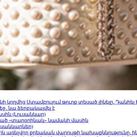
 կողմից Ստամբուլում թուրք տեսած լինելը. Դանիել
ջ․ նա ձերբակալվել է
ասին (Լուսանկար)
ացած «տարօրինակ» նամակի մասին
ւսանկարներ)
ո»-ին առնչվող քրեական վարույթի նախաքննությունը. ի