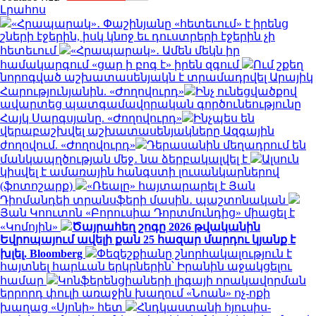
Լրահոս
«Հրապարակ»․ Փաշինյանը «հետեւում» է իրենց
շների էջերին, իսկ կնոջ եւ դուստրերի էջերին չի
հետեւում
«Հրապարակ»․ Ամեն մեկն իր
համակարգում «ցար ի բոգ է» իրեն զգում
Ում շքեղ
նորոգված աշխատասենյակն է տրամադրվել Արայիկ
Հարությունյանին. «Ժողովուրդ»
Ինչ ունեցվածքով
ավարտեց պատգամավորական գործունեությունը
Հայկ Սարգսյանը. «Ժողովուրդ»
Ինչպես են
վերաբաշխվել աշխատասենյակները Ազգային
ժողովում. «Ժողովուրդ»
Դերասանին մեղադրում են
մանկապղծության մեջ․ նա ձերբակալվել է
Ալսուն
կիսվել է ամառային հանգստի լուսանկարներով
(ֆոտոշարք)
«Ռեալը» հայտարարել է Յան
Դիոմանդեի տրանսֆերի մասին․ պաշտոնական
Յան Կոուտոն «Բորուսիա Դորտմունդից» միացել է
«Կոմոյին»
Ծայրահեղ շոգը 2026 թվականին
Եվրոպայում ավելի քան 25 հազար մարդու կյանք է
խլել. Bloomberg
Փեզեշքիանը շնորհակալություն է
հայտնել հարևան երկրներին՝ Իրանին աջակցելու
համար
Կոնֆերենցիաների լիգայի որակավորման
երրորդ փուլի առաջին խաղում «Նոան» ոչ-ոքի
խաղաց «Սյոնի» հետ
Հնդկաստանի հյուսիս-