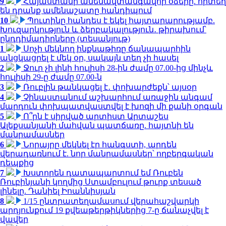
9
Հայաստանի ամենավտանգավոր օձերը. որտեղ
են դրանք ամենաշատը հանդիպում
10
Պուտինը հանդես է եկել հայտարարությամբ.
Խուզարկություն և ձերբակալություն․ թիրախում՝
ընդդիմադիրները (տեսանյութ)
1
Սոչի մեկնող ինքնաթիռը ճանապարհին
անցկացրել է մեկ օր, սակայն տեղ չի հասել
2
Ջուր չի լինի հուլիսի 28-ին ժամը 07.00-ից մինչև
հուլիսի 29-ը ժամը 07.00-ն
3
Ռուբլին թանկացել է․ փոխարժեքն՝ այսօր
4
Չինաստանում աշխարհում առաջին անգամ
մարդուն փոխպատվաստվել է խոզի մի քանի օրգան
5
Ո՞րն է սիրված արտիստ Արտաշես
Ալեքսանյանի մահվան պատճառը. հայտնի են
մանրամասներ
6
Նորայրը մեկնել էր հանգստի, արդեն
վերադառնում է. նոր մանրամասներ՝ ողբերգական
դեպքից
7
Խստորեն դատապարտում եմ Ռուբեն
Ռուբինյանի կողմից Ստամբուլում թուրք տեսած
լինելը. Դանիել Իոաննիսյան
8
1/15 ընտրատեղամասում վերահաշվարկի
արդյունքում 19 քվեաթերթիկներից 7-ը ճանաչվել է
վավեր