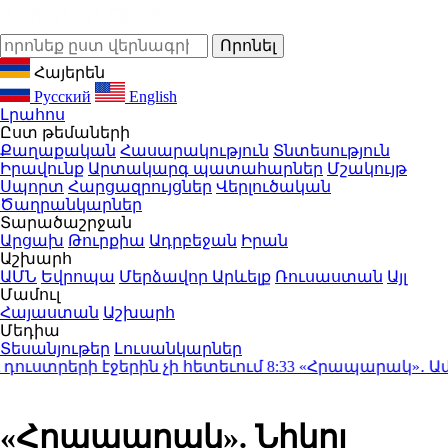
Հայերեն
Русский
English
Լրահոս
Ըստ թեմաների
Քաղաքական
Հասարակություն
Տնտեսություն
Իրավունք
Արտակարգ պատահարներ
Մշակույթ
Սպորտ
Հարցազրույցներ
Վերլուծական
Ծաղրանկարներ
Տարածաշրջան
Արցախ
Թուրքիա
Ադրբեջան
Իրան
Աշխարհ
ԱՄՆ
Եվրոպա
Մերձավոր Արևելք
Ռուսաստան
Այլ
Մամուլ
Հայաստան
Աշխարհ
Մեդիա
Տեսանյութեր
Լուսանկարներ
ուստրերի էջերին չի հետեւում
8:33
«Հրապարակ»․ Ամեն մ
«Հրապարակ». Նիկոլ