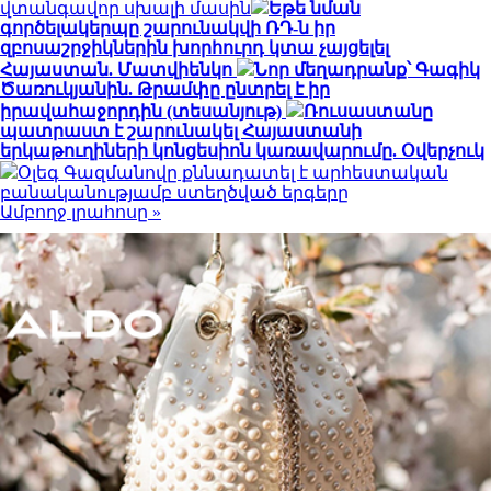
վտանգավոր սխալի մասին
Եթե նման
գործելակերպը շարունակվի ՌԴ-ն իր
զբոսաշրջիկներին խորհուրդ կտա չայցելել
Հայաստան. Մատվիենկո
Նոր մեղադրանք՝ Գագիկ
Ծառուկյանին. Թրամփը ընտրել է իր
իրավահաջորդին (տեսանյութ)
Ռուսաստանը
պատրաստ է շարունակել Հայաստանի
երկաթուղիների կոնցեսիոն կառավարումը. Օվերչուկ
Օլեգ Գազմանովը քննադատել է արհեստական
բանականությամբ ստեղծված երգերը
Ամբողջ լրահոսը »