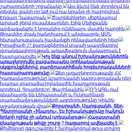
տրանսպորտային ծախսի փոխհատուցման ծրագրի
շահառուների շրջանակը
Այս ձևով ինձ փորձում են
լռեցնել, քանի որ ԱԺ-ում դա նրանց չի հաջողվում․
Էդգար Ղազարյան
Ծաղկեփնջեր, մեքենայում
արված ջերմ լուսանկարներ. Էլիզ Մելիքյանն
արձագանքել է կողակից ունենալու մասին հարցին
Թրամփը փակ հանդիպում է անցկացրել ԱՄՆ
հետախուզական համայնքի ղեկավարների հետ
Իտալիայի 27 քաղաքներում տապի պատճառով
վտանգավորության առավելագույն մակարդակ է
հայտարարվել
Կոչ ենք անում իշխանություններին
առաջնորդվել բացառապես օրինականության
սկզբունքներով. բարձրաստիճան հոգեւորականների
հայտարարությունը
Ձեր առաջնորդությամբ ՀՀ
Կառավարությունը կշարունակի կառուցողական դեր
խաղալ տարածաշրջանային խաղաղության
գործում. Գուտերեշը՝ Փաշինյանին
ՌԴ ԱԳՆ-ում
գնահատել են Լեհաստանի և Ուկրաինայի
տարաձայնությունների ազդեցությունը Կիևին
աջակցության վրա
Քոչարյանի, Սարգսյանի, Տեր-
Պետրոսյանի «ինադու». էս իշխանությունը հանուն
երկրի ոչինչ չի անում (տեսանյութ)
Հայաստանի
բնակչության թիվը շուրջ 7 հազարով ավելացել է
Քիմիկոսը զգուշացրել է խոհանոցում թույլ տրվող