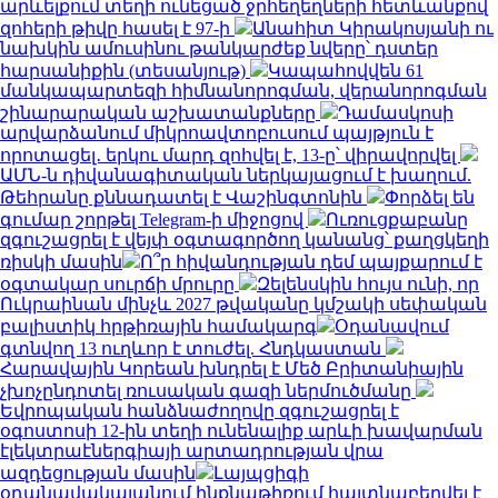
արևելքում տեղի ունեցած ջրհեղեղների հետևանքով
զոհերի թիվը հասել է 97-ի
Անահիտ Կիրակոսյանի ու
նախկին ամուսինու թանկարժեք նվերը՝ դստեր
հարսանիքին (տեսանյութ)
Կապահովվեն 61
մանկապարտեզի հիմնանորոգման, վերանորոգման
շինարարական աշխատանքները
Դամասկոսի
արվարձանում միկրոավտոբուսում պայթյուն է
որոտացել․ երկու մարդ զոհվել է, 13-ը՝ վիրավորվել
ԱՄՆ-ն դիվանագիտական ներկայացում է խաղում.
Թեհրանը քննադատել է Վաշինգտոնին
Փորձել են
գումար շորթել Telegram-ի միջոցով
Ուռուցքաբանը
զգուշացրել է վեյփ օգտագործող կանանց՝ քաղցկեղի
ռիսկի մասին
Ո՞ր հիվանդության դեմ պայքարում է
օգտակար սուրճի մրուրը
Զելենսկին հույս ունի, որ
Ուկրաինան մինչև 2027 թվականը կմշակի սեփական
բալիստիկ հրթիռային համակարգ
Օդանավում
գտնվող 13 ուղևոր է տուժել. Հնդկաստան
Հարավային Կորեան խնդրել է Մեծ Բրիտանիային
չխոչընդոտել ռուսական գազի ներմուծմանը
Եվրոպական հանձնաժողովը զգուշացրել է
օգոստոսի 12-ին տեղի ունենալիք արևի խավարման
էլեկտրաէներգիայի արտադրության վրա
ազդեցության մասին
Լայպցիգի
օդանավակայանում ինքնաթիռում հայտնաբերվել է