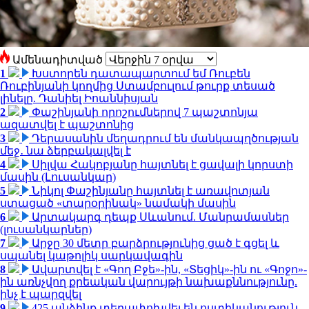
Ամենադիտված
1
Խստորեն դատապարտում եմ Ռուբեն
Ռուբինյանի կողմից Ստամբուլում թուրք տեսած
լինելը. Դանիել Իոաննիսյան
2
Փաշինյանի որոշումներով 7 պաշտոնյա
ազատվել է պաշտոնից
3
Դերասանին մեղադրում են մանկապղծության
մեջ․ նա ձերբակալվել է
4
Սիլվա Հակոբյանը հայտնել է ցավալի կորստի
մասին (Լուսանկար)
5
Նիկոլ Փաշինյանը հայտնել է առավոտյան
ստացած «տարօրինակ» նամակի մասին
6
Արտակարգ դեպք Սևանում. Մանրամասներ
(լուսանկարներ)
7
Արջը 30 մետր բարձրությունից ցած է գցել և
սպանել կաթոլիկ սարկավագին
8
Ավարտվել է «Գող Բջե»-ին, «Տեցիկ»-ին ու «Գոջո»-
ին առնչվող քրեական վարույթի նախաքննությունը.
ինչ է պարզվել
9
425 անձինք տեղափոխվել են ոստիկանություն․