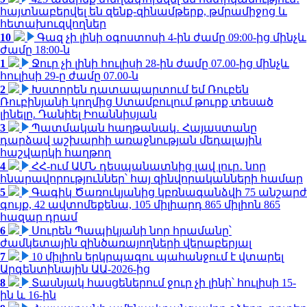
հայտնաբերվել են զենք-զինամթերք, թմրամիջոց և
հետախուզվողներ
10
Գազ չի լինի օգոստոսի 4-ին ժամը 09:00-ից մինչև
ժամը 18:00-ն
1
Ջուր չի լինի հուլիսի 28-ին ժամը 07.00-ից մինչև
հուլիսի 29-ը ժամը 07.00-ն
2
Խստորեն դատապարտում եմ Ռուբեն
Ռուբինյանի կողմից Ստամբուլում թուրք տեսած
լինելը. Դանիել Իոաննիսյան
3
Պատմական հաղթանակ․ Հայաստանը
դարձավ աշխարհի առաջնության մեդալային
հաշվարկի հաղթող
4
ՀՀ-ում ԱՄՆ դեսպանատնից լավ լուր․ նոր
հնարավորություններ՝ հայ զինվորականների համար
5
Գագիկ Ծառուկյանից կբռնագանձվի 75 անշարժ
գույք, 42 ավտոմեքենա, 105 միլիարդ 865 միլիոն 865
հազար դրամ
6
Սուրեն Պապիկյանի նոր հրամանը՝
ժամկետային զինծառայողների վերաբերյալ
7
10 միլիոն երկրպագու պահանջում է վտարել
Արգենտինային ԱԱ-2026-ից
8
Տասնյակ հասցեներում ջուր չի լինի՝ հուլիսի 15-
ին և 16-ին