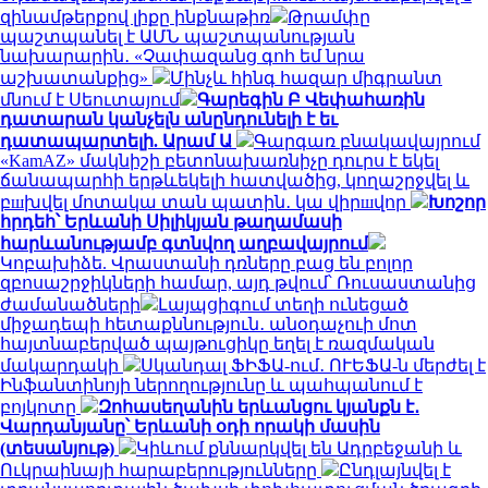
զինամթերքով լիքը ինքնաթիռ
Թրամփը
պաշտպանել է ԱՄՆ պաշտպանության
նախարարին․ «Չափազանց գոհ եմ նրա
աշխատանքից»
Մինչև հինգ հազար միգրանտ
մնում է Սեուտայում
Գարեգին Բ Վեփահառին
դատարան կանչելն անընդունելի է եւ
դատապարտելի. Արամ Ա
Գարգառ բնակավայրում
«KamAZ» մակնիշի բետոնախառնիչը դուրս է եկել
ճանապարհի երթևեկելի հատվածից, կողաշրջվել և
բшխվել մոտակա տան պատին․ կա վիրшվոր
Խոշոր
հրդեհ՝ Երևանի Սիլիկյան թաղամասի
հարևանությամբ գտնվող աղբավայրում
Կոբախիձե. Վրաստանի դռները բաց են բոլոր
զբոսաշրջիկների համար, այդ թվում՝ Ռուսաստանից
ժամանածների
Լայպցիգում տեղի ունեցած
միջադեպի հետաքննություն․ անօդաչուի մոտ
հայտնաբերված պայթուցիկը եղել է ռազմական
մակարդակի
Սկանդալ ՖԻՖԱ-ում․ ՈՒԵՖԱ-ն մերժել է
Ինֆանտինոյի ներողությունը և պահպանում է
բոյկոտը
Զոհասեղանին երևանցու կյանքն է․
Վարդանյանը՝ Երևանի օդի որակի մասին
(տեսանյութ)
Կիևում քննարկվել են Ադրբեջանի և
Ուկրաինայի հարաբերությունները
Ընդլայնվել է