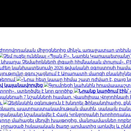
՝ ժողովրդական միջոցներից մինչև առաջատար տեխ
Չեմ ուզել ունենալ «Պլան Բ»․ Նարեկ Կարապետյանը
կխաղա Չեմպիոնների լիգայի հիմնական փուլում». Բ
ուժեղ կանխատեսումը 2026 թվականի օգոստոսի համ
ությունը զգուշացնում է Արարատի մարզի բնակիչնե
թերում
«Նրա հետ կապը հիմա շատ դժվար է, բայց ն
ով կալանավորվեց
Գյումրեցի նախկին իրավապաշ
տորի»․ ստեղծվել է նոր գործիք
Նրանք կարծում էին՝
նակերպի 7 նշանների համար. Վասիլիսա Վոլոդինայ
ու
Զելենսկին օգնություն է խնդրել Ֆինլանդիայից․ ք
նալու պատրաստակամության մասին, սակայն բանակց
ջանյանը նշանակվել է Հայկ Կոնջորյանի խորհրդակ
արդը մահացել մեղվի խայթոցից. մանրամասներ ողբե
չորացած հսկայական ծառը արմատից պոկվել և ընկել 