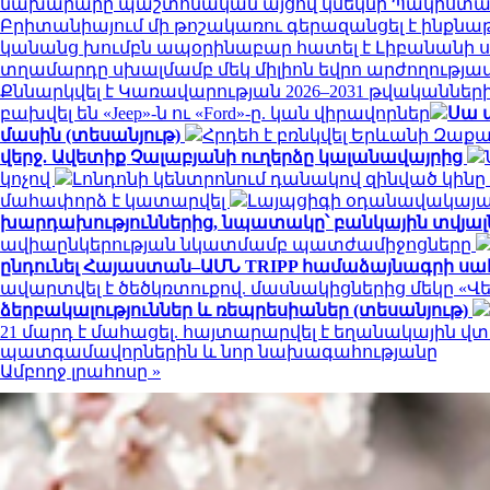
նախարարը պաշտոնական այցով կմեկնի Պակիստա
Բրիտանիայում մի թոշակառու գերազանցել է ինքնաթի
կանանց խումբն ապօրինաբար հատել է Լիբանանի
տղամարդը սխալմամբ մեկ միլիոն եվրո արժողությա
Քննարկվել է Կառավարության 2026–2031 թվականնե
բախվել են «Jeep»-ն ու «Ford»-ը. կան վիրավորներ
Սա 
մասին (տեսանյութ)
Հրդեհ է բռնկվել Երևանի Զաք
վերջ. Ավետիք Չալաբյանի ուղերձը կալանավայրից
կոչով
Լոնդոնի կենտրոնում դանակով զինված կինը
մահափորձ է կատարվել
Լայպցիգի օդանավակայանո
խարդախություններից, նպատակը՝ բանկային տվյալն
ավիաընկերության նկատմամբ պատժամիջոցները
ընդունել Հայաստան–ԱՄՆ TRIPP համաձայնագրի ս
ավարտվել է ծեծկռտուքով. մասնակիցներից մեկը «Վ
ձերբակալություններ և ռեպրեսիաներ (տեսանյութ)
21 մարդ է մահացել. հայտարարվել է եղանակային 
պատգամավորներին և նոր նախագահությանը
Ամբողջ լրահոսը »