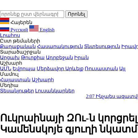
Հայերեն
Русский
English
Լրահոս
Ըստ թեմաների
Քաղաքական
Հասարակություն
Տնտեսություն
Իրավո
Տարածաշրջան
Արցախ
Թուրքիա
Ադրբեջան
Իրան
Աշխարհ
ԱՄՆ
Եվրոպա
Մերձավոր Արևելք
Ռուսաստան
Այլ
Մամուլ
Հայաստան
Աշխարհ
Մեդիա
Տեսանյութեր
Լուսանկարներ
2:07
Ինչպես ազատվել մոծակներ
Ուկրաինայի ԶՈւ-ն կորցրե
Կամենսկոյե գյուղի նկատ