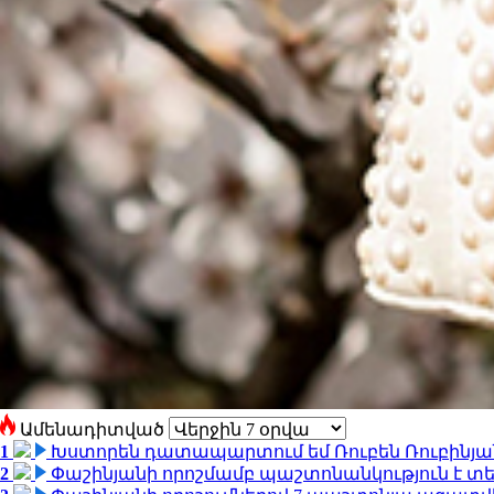
Ամենադիտված
1
Խստորեն դատապարտում եմ Ռուբեն Ռուբինյանի
2
Փաշինյանի որոշմամբ պաշտոնանկություն է տեղ