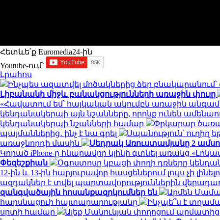
Հետևե՛ք Euromedia24-ին
Youtube-ում`
Լրահոս
Ինչպես ազատվել մոծակներից ձեր բնակարանում
Լիբանանի միջև բանակցությունների առաջին փուլը
«Հավատում եմ՝ հայկական ակումբն առաջին անգամ 
կենդանակերպի այն նշանները, որոնք ունեն ամենա
կենդանակերպի նշանների համար
Փրկարար ծառայ
պայմաններից․ ինչ է նա գրել
Սպանություն՝ ուղիղ ե
առաջնորդի մասին
Սեդրակ Առուստամյանը 2 ամս
Կորած iPhone-ը հնարավոր կլինի գտնել առանց «Լոկա
Փեզեշքիան
Օգոստոսը կբացի փողի դռները կենդա
12-ին և 13-ին հարյուրավոր հասցեներում լույս չի լինել
ազդակներ է տվել պարտավորություններին վերադառ
զանգվածային հոսանքազրկումներ են
Արմեն Մամա
հարսնացուի հայտարարությանը
Ինչպե՞ս է տղամ
սրտի համար
Ալեք Մանուկյան փողոցում արմատից 