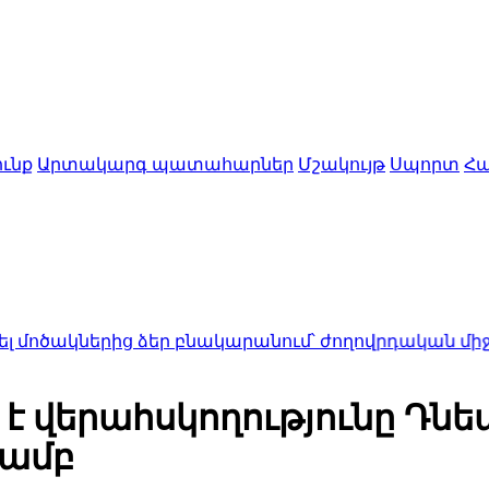
ւնք
Արտակարգ պատահարներ
Մշակույթ
Սպորտ
Հա
ից ձեր բնակարանում՝ ժողովրդական միջոցներից 
լ է վերահսկողությունը Դ
մամբ