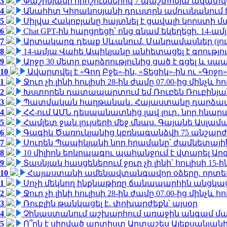
3
Փաշինյանի որոշումներով 7 պաշտոնյա ազատվ
4
Անահիտ Կիրակոսյանի դուստրն ամուսնանում 
5
Սիլվա Հակոբյանը հայտնել է ցավալի կորստի մ
6
Chat GPT-ին հարցրեցի՝ ոնց գնամ եկեղեցի. 14-
7
Արտակարգ դեպք Սևանում. Մանրամասներ (լո
8
14-ամյա Վահե Ապիկյանը անհետացել է գրությու
9
Արջը 30 մետր բարձրությունից ցած է գցել և ս
10
Ավարտվել է «Գող Բջե»-ին, «Տեցիկ»-ին ու «Գոջ
1
Ջուր չի լինի հուլիսի 28-ին ժամը 07.00-ից մինչև հո
2
Խստորեն դատապարտում եմ Ռուբեն Ռուբինյանի
3
Պատմական հաղթանակ․ Հայաստանը դարձավ 
4
ՀՀ-ում ԱՄՆ դեսպանատնից լավ լուր․ նոր հնար
5
Համլետ ջան լույսերի մեջ մնաս. Գայանե Ասլամ
6
Գագիկ Ծառուկյանից կբռնագանձվի 75 անշարժ գո
7
Սուրեն Պապիկյանի նոր հրամանը՝ ժամկետային
8
10 միլիոն երկրպագու պահանջում է վտարել Արգ
9
Տասնյակ հասցեներում ջուր չի լինի՝ հուլիսի 15-ին
10
Հայաստանի ամենավտանգավոր օձերը. որտե
1
Սոչի մեկնող ինքնաթիռը ճանապարհին անցկացրե
2
Ջուր չի լինի հուլիսի 28-ին ժամը 07.00-ից մինչև հո
3
Ռուբլին թանկացել է․ փոխարժեքն՝ այսօր
4
Չինաստանում աշխարհում առաջին անգամ մա
5
Ո՞րն է սիրված արտիստ Արտաշես Ալեքսանյա