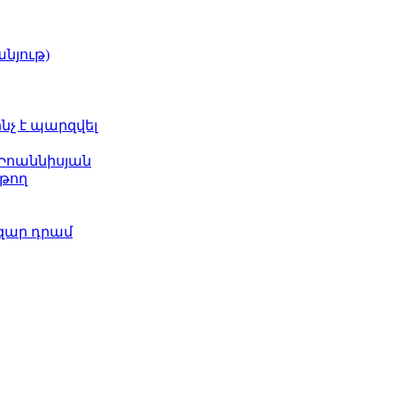
նյութ)
ինչ է պարզվել
 Իոաննիսյան
թող
ազար դրամ