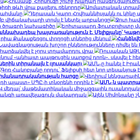
ն
Հուսանք՝ Հորմուզի շուրջ խաղաղ հանգուցալու
ռի թևի վրա քայլելու ռեկորդը
Արմատական տրամադ
 սահմանը
Դերասան Կարո Հովհաննիսյանն ու կինը պ
մբ վիճակախաղի տոմս է նետել աղբանոցը
Ջուր հավ
րի ծրագրի նախագիծը
Երիտասարդ ֆուտբոլիստը մ
աննախադեպ խայտառակություն է. Մելիքյանը՝ Կաթո
արիա Քանաքեռցու փողոցի տներից մեկում
Հանձնվե
Նավագնացության խոշոր ընկերությունները դիմել են Մ
 հարձակվել է չորս տղամարդու վրա
Ռուսական ԱԹՍ
ւմ «անհայտ պայթուցիկ սարքով դրոն». սկսվել է հ
երին տիրանալն է (լուսանկար)
ԱՄՆ-ը հանել է Իրա
Գոռ Հակոբյանը որդու՝ Ֆելիքսի հետ նոր տեսանյութ
ահմանադրականության հարցը
Վեդիում կենցաղային
եդի պլաստ» ՍՊԸ-ի տնօրենի որդին է
ԱՄՆ-ն պատրաս
4 մեդալ՝ մաթեմատիկական միջազգային ուսանողակ
վտանգի առավելագույն մակարդակ
Ալեն Սիմոնյանը շ