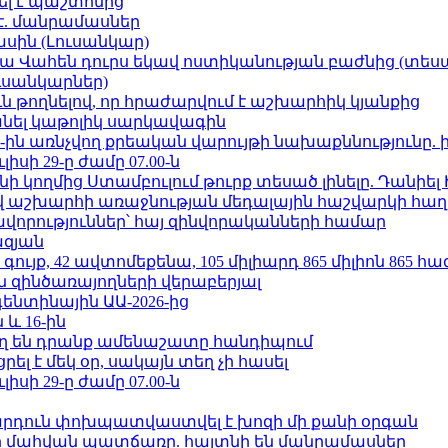
ել է պաշտոնից
է. մանրամասներ
ասին (Լուսանկար)
ամյա Վահեն դուրս եկավ ոստիկանության բաժնից (տեսա
ւսանկարներ)
ն թողնելով, որ հրաժարվում է աշխարհիկ կյանքից
պանել կաթոլիկ սարկավագին
ո»-ին առնչվող քրեական վարույթի նախաքննությունը. 
ւլիսի 29-ը ժամը 07.00-ն
 կողմից Ստամբուլում թուրք տեսած լինելը. Դանիել
աշխարհի առաջնության մեդալային հաշվարկի հաղ
ավորություններ՝ հայ զինվորականների համար
ազյան
ւյք, 42 ավտոմեքենա, 105 միլիարդ 865 միլիոն 865 հ
 զինծառայողների վերաբերյալ
ենտինային ԱԱ-2026-ից
 և 16-ին
ղ են դրանք ամենաշատը հանդիպում
լ է մեկ օր, սակայն տեղ չի հասել
ւլիսի 29-ը ժամը 07.00-ն
րդուն փոխպատվաստվել է խոզի մի քանի օրգան
նի մահվան պատճառը. հայտնի են մանրամասներ