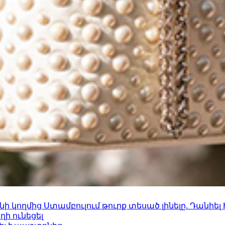
 կողմից Ստամբուլում թուրք տեսած լինելը. Դանիել
ի ունեցել