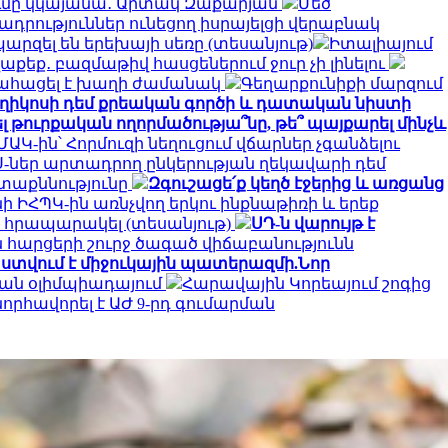
ծումը կկայանա․ Արտակ Զաքարյան
Մեծ
րություններ ունեցող իսրայելցի վերաբնակ
արզել են երեխայի սեռը (տեսանյութ)
Իտալիայում
աքեք․ բազմաթիվ հասցեներում ջուր չի լինելու
ահացել է խաղի ժամանակ
Գեղարքունիքի մարզում
ղիկոսի դեմ քրեական գործի և դատական նիստի
լ թուրքական ողորմածությա՞նը, թե՞ պայքարել մինչև
ԱԿ-ին՝ Հորմուզի նեղուցում վճարներ չգանձելու
-ներ արտադրող ընկերության ղեկավարի դեմ
ետաքննությունը
Զգուշացե՛ք կեղծ էջերից և առցանց
նի ԻՀՊԿ-ին առնչվող երկու ինքնաթիռի և երեք
 է հրապարակել (տեսանյութ)
ՍԴ-ն վարույթ է
 հարցերի շուրջ ծագած վիճաբանությունն
տվում է միջուկային պատերազմի.Նոր
ան օլիմպիադայում
Հարավային Կորեայում շոգից
նորհավորել է ԱԺ 9-րդ գումարման