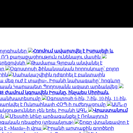
նոլոգիաներ
Հռոմում ավարտվել է Իսրայելի և
՝ ՌԴ քաղաքացիություն ունենալու մասին
երեզովսկի
Թամարա Գլոբան անվանել է
ար
Օգոստոսի ֆինանսական հորոսկոպը՝ բոլոր
րին
Սահակաշվիլին դժգոհել է բանտային
ա մեզ ուժ է տալիս». Իրանի նախագահը` հոգևոր
տպան Կարապետ Պողոսյանն ազատ արձակվեց
 48 ժամում կգրավեն Իրանը, ինչպես Սիրիան.
ի կանխատեսումը
Օգոստոսի 6-ին, 7-ին, 10-ին, 11-ին,
ննարկվել է Ուկրաինայի ՀՕՊ-ի ուժեղացումը
ԱՄՆ-ը
ություններ չեն եղել. Իրանի ԱԳՆ
Վրաստանում
ան
Մեսսիի կինը արձագանքել է Ռոնալդուի
րգական դեպքից (տեսանյութ)
Շոգը վտանգավոր է
է «Mazda»-ի վրա
Իրանի արտաքին գործերի