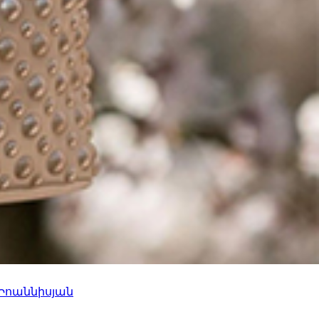
 Իոաննիսյան