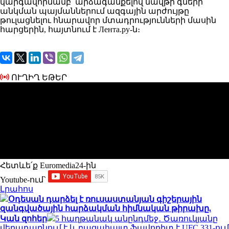
կարգավորմամբ՝ արձագանքելով նավթի գների
անկման պայմաններում ազգային արժույթը
թուլացնելու հնարավոր մտադրությունների մասին
հարցերին, հայտնում է Лента.ру-ն։
ՈՒՂԻՂ ԵԹԵՐ
Հետևե՛ք Euromedia24-ին
Youtube-ում`
Լրահոս
Օդեսան դարձել է ռուսաստանյան գիշերային
զանգվածային հարձակման հիմնական թիրախը.
Կան զոհեր
5 հաղթանակ անընդմեջ․ Ծառուկյանը
վերադառնում է և բացահայտ ֆավորիտ է UFC 331-ում