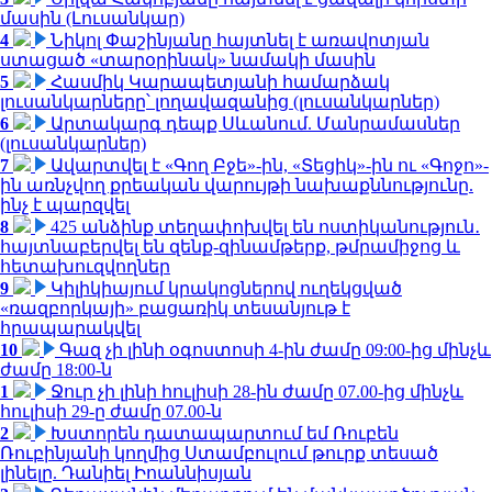
մասին (Լուսանկար)
4
Նիկոլ Փաշինյանը հայտնել է առավոտյան
ստացած «տարօրինակ» նամակի մասին
5
Հասմիկ Կարապետյանի համարձակ
լուսանկարները՝ լողավազանից (լուսանկարներ)
6
Արտակարգ դեպք Սևանում. Մանրամասներ
(լուսանկարներ)
7
Ավարտվել է «Գող Բջե»-ին, «Տեցիկ»-ին ու «Գոջո»-
ին առնչվող քրեական վարույթի նախաքննությունը.
ինչ է պարզվել
8
425 անձինք տեղափոխվել են ոստիկանություն․
հայտնաբերվել են զենք-զինամթերք, թմրամիջոց և
հետախուզվողներ
9
Կիլիկիայում կրակոցներով ուղեկցված
«ռազբորկայի» բացառիկ տեսանյութ է
հրապարակվել
10
Գազ չի լինի օգոստոսի 4-ին ժամը 09:00-ից մինչև
ժամը 18:00-ն
1
Ջուր չի լինի հուլիսի 28-ին ժամը 07.00-ից մինչև
հուլիսի 29-ը ժամը 07.00-ն
2
Խստորեն դատապարտում եմ Ռուբեն
Ռուբինյանի կողմից Ստամբուլում թուրք տեսած
լինելը. Դանիել Իոաննիսյան