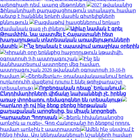
ալերգիայի դեմ. պարզ մեթոդներ
2027 թվականից
Ֆինլանդիայի քաղաքացիություն ստանալու համար
պետք է հանձնել երկրի մասին գիտելիքների
քննություն
Բազմաթիվ հասցեներում երկար
ժամանակ գազ չի լինելու
Ալիևը նամակ է գրել
Թրամփին․ նա պատմել է Հայաստանի հետ
խաղաղության տնտեսական առավելությունների
մասին
Ի՞նչ եղանակ է սպասվում առաջիկա օրերին
Կիրակի օրը երկնքից հաջողություն կթափվի․
օգոստոսի 9-ի աստղագուշակ
Ինչ են
կանխատեսում աստղերը մեզ համար.
աստղագուշակ 2026 թվականի օգոստոսի 10-16-ի
համար
«Շերեմետևո» օդանավակայանում երկու
ուղևորուհի վազելով դուրս է եկել թռիչքադաշտ
(տեսանյութ)
Ողբերգական դեպք՝ Երևանում
Ընդդիմադիրների վիճակը նախանձելի չէ. իրենց
առաջ փորձառու դեմագոգներ են (տեսանյութ)
Կարևոր չի ով ինչ ձեռք բերեց հերթական
քաղաքական պրոցեսից, ես միայն կորցրեցի.
Կարապետ Պողոսյան
«Ֆելոն հիվանդանոցից
պոնչիկ ա ուզել». Գոռ Հակոբյանը իր ձեռքով որդու
համար պոնչիկ է պատրաստել
Ամեն ինչ սկսվում է
հենց հիմա․ Այս կենդանակերպի նշանների համար