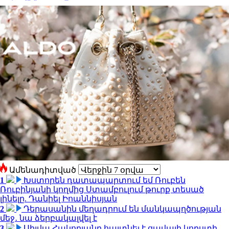
Ամենադիտված
1
Խստորեն դատապարտում եմ Ռուբեն
Ռուբինյանի կողմից Ստամբուլում թուրք տեսած
լինելը. Դանիել Իոաննիսյան
2
Դերասանին մեղադրում են մանկապղծության
մեջ․ նա ձերբակալվել է
3
Սիլվա Հակոբյանը հայտնել է ցավալի կորստի