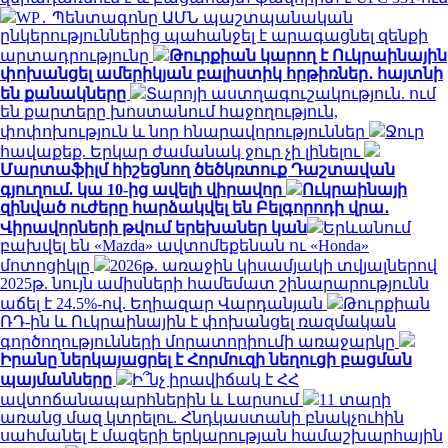
WP․ Պենտագոնը ԱՄՆ պաշտպանական
ընկերություններից պահանջել է արագացնել զենքի
արտադրությունը
Թուրքիան կարող է Ուկրաինային
փոխանցել ամերիկյան բալիստիկ հրթիռներ․ հայտնի
են քանակները
Տարոյի աստղագուշակություն. ում
են քարտերը խոստանում հաջողություն,
փոփոխություն և նոր հնարավորություններ
Ջուր
հավաքեք. Երկար ժամանակ ջուր չի լինելու
Մարտաֆիլմ հիշեցնող ծեծկռտուք Դաշտավան
գյուղում. կա 10-ից ավելի վիրավոր
Ուկրաինայի
զինված ուժերը հարձակվել են Բելգորոդի վրա․
Վիրավորների թվում երեխաներ կան
Երևանում
բախվել են «Mazda» ավտոմեքենան ու «Honda»
մոտոցիկլը
2026թ. առաջին կիսամյակի տվյալներով
2025թ. նույն ամիսների համեմատ շինարարությունն
աճել է 24.5%-ով. Եղիազար Վարդանյան
Թուրքիան
ՌԴ-ին և Ուկրաինային է փոխանցել ռազմական
գործողությունների մորատորիումի առաջարկը
Իրանը ներկայացրել է Հորմուզի նեղուցի բացման
պայմանները
Ի՞նչ իրավիճակ է ՀՀ
ավտոճանապարհներին և Լարսում
11 տարի
առանց մազ կտրելու. Հնդկաստանի բնակչուհին
սահմանել է մազերի երկարության համաշխարհային