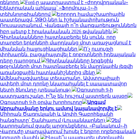
ռեկորդ
Ford-ը պատրաստում է «ժողովրդական»
էլեկտրական պիկապ՝ «Ֆորմուլա-1»-ի
տեխնոլոգիաներով
Երրորդ համաշխարհային
պատերազմ, ՉԹՕ-ներ և իշխանափոխություն
Ռուսաստանում․ Վանգայի ո՞ր մարգարեություններն
իբր պետք է իրականանան 2026 թվականին
Գիտնականները հայտնաբերել են սունկ, որը
տարբեր երկրների մարդկանց մոտ առաջացնում է
միանման հալյուցինացիաներ
Ո՛չ ուսուցչի
փոխարեն. բացահայտվել է ռոբոտների իդեալական
դերը դպրոցում
Գիտնականները երգեցիկ
թռչունների մոտ հայտնաբերել են մարդկային լեզվի
առանցքային հատկանիշներից մեկը
Ամենահազվադեպ տեսարանը․ Ավստրալիայի
ափերի մոտ դրոնը նկարահանել է սապատավոր
կետի ծնունդը (տեսանյութ)
Օգոստոսի 9-ի
աստղագուշակը. Ի՞նչ են հուշում աստղերն այսօր
Օգոստոսի 9-ի օրվա խորհուրդը
Արգամ
Աբրահամյանը երկու ամսով կալանավորվել է
Միհրան Ծառուկյանի և Արփի Գաբրիելյանի
հանգիստը՝ Շանհայում (Լուսանկարներ)
Չեմ
կարողանում զսպել արցունքներս. «Բանակում»-ի
Վարուժը տաղավարում խոսել է եղբոր ողբերգական
կորստի մասին
Ինչպե՞ս պայքարել սեզոնային