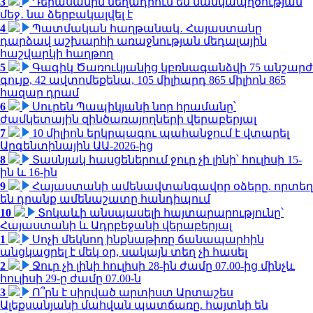
3
Դերասանին մեղադրում են մանկապղծության
մեջ․ նա ձերբակալվել է
4
Պատմական հաղթանակ․ Հայաստանը
դարձավ աշխարհի առաջնության մեդալային
հաշվարկի հաղթող
5
Գագիկ Ծառուկյանից կբռնագանձվի 75 անշարժ
գույք, 42 ավտոմեքենա, 105 միլիարդ 865 միլիոն 865
հազար դրամ
6
Սուրեն Պապիկյանի նոր հրամանը՝
ժամկետային զինծառայողների վերաբերյալ
7
10 միլիոն երկրպագու պահանջում է վտարել
Արգենտինային ԱԱ-2026-ից
8
Տասնյակ հասցեներում ջուր չի լինի՝ հուլիսի 15-
ին և 16-ին
9
Հայաստանի ամենավտանգավոր օձերը. որտեղ
են դրանք ամենաշատը հանդիպում
10
Տոկաևի անսպասելի հայտարարությունը՝
Հայաստանի և Ադրբեջանի վերաբերյալ
1
Սոչի մեկնող ինքնաթիռը ճանապարհին
անցկացրել է մեկ օր, սակայն տեղ չի հասել
2
Ջուր չի լինի հուլիսի 28-ին ժամը 07.00-ից մինչև
հուլիսի 29-ը ժամը 07.00-ն
3
Ո՞րն է սիրված արտիստ Արտաշես
Ալեքսանյանի մահվան պատճառը. հայտնի են