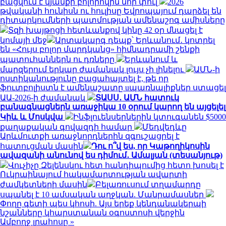
բացվում է կյանքի բոլորովին նոր փուլ
2026
թվականի հունիսն ու հուլիսը Եվրոպայում դարձել են
դիտարկումների պատմության ամենաշոգ ամիսները
Տզի խայթոցի հետևանքով կինը 42 օր մնացել է
կոմայի մեջ
Արտակարգ դեպք՝ Երևանում․ կոտրել
են «Հույս բոլոր մարդկանց» հիմնադրամի շենքի
պատուհաններն ու դռները
Երևանում և
մարզերում երկար ժամանակ լույս չի լինելու
ԱՄՆ-ի
ոստիկանությունը բացահայտել է, թե որ
ֆուտբոլիստն է ամենաշատը uպառնալիքներ ստացել
ԱԱ-2026-ի ժամանակ
ՏԱՍՍ․ ԱՄՆ հատուկ
բանագնացներն առաջիկա 10 օրում կարող են այցելել
Կիև և Մոսկվա
Ինֆլուենսերներին կտուգանեն $5000
քաղաքական գովազդի համար
Մեդվեդևը
Արևմուտքի առաջնորդներին զգուշացրել է
հատուցման մասին
Դու ո՞վ ես, որ Կաթողիկոսին
ավազանի անունով ես դիմում․ Ամալյան (տեսանյութ)
Վուչիչը Զելենսկու հետ հանդիպումից հետո խոսել է
Ուկրաինայում հակամարտության ավարտի
ժամկետների մասին
Բելառուսում տղամարդը
սպանել է 10 ամսական աղջկան. Մանրամասներ
Փողը գետի պես կհոսի. Այս երեք կենդանակերպի
նշանները կհարստանան օգոստոսի վերջին
Ամբողջ լրահոսը »