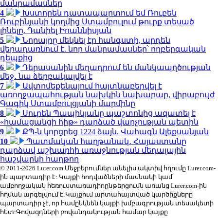
մանրամասներ
4
Խստորեն դատապարտում եմ Ռուբեն
Ռուբինյանի կողմից Ստամբուլում թուրք տեսած
լինելը. Դանիել Իոաննիսյան
5
Նորայրը մեկնել էր հանգստի, արդեն
վերադառնում է. նոր մանրամասներ՝ ողբերգական
դեպքից
6
Դերասանին մեղադրում են մանկապղծության
մեջ․ նա ձերբակալվել է
7
Ավտոմեքենայում հայտնաբերվել է
առողջապահության նախկին նախարար, վիրաբույժ
Գագիկ Ստամբուլցյանի մարմինը
8
Սուրեն Պապիկյանը պաշտոնից ազատել է
«համացանցի հիթ» դարձած վարչության պետին
9
ՔՊ-ն կորցրեց 1224 ձայն. Վահագն Ալեքսանյան
10
Պատմական հաղթանակ․ Հայաստանը
դարձավ աշխարհի առաջնության մեդալային
հաշվարկի հաղթող
© 2011-2026 Lurer.com Մեջբերումներ անելիս ակտիվ հղումը Lurer.com-
ին պարտադիր է: Կայքի հոդվածների մասնակի կամ
ամբողջական հեռուստառադիոընթերցումն առանց Lurer.com-ին
հղման արգելվում է:Կայքում արտահայտված կարծիքները
պարտադիր չէ, որ համընկնեն կայքի խմբագրության տեսակետի
հետ:Գովազդների բովանդակության համար կայքը