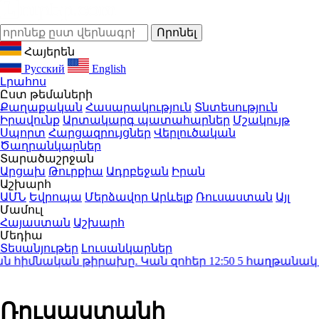
Հայերեն
Русский
English
Լրահոս
Ըստ թեմաների
Քաղաքական
Հասարակություն
Տնտեսություն
Իրավունք
Արտակարգ պատահարներ
Մշակույթ
Սպորտ
Հարցազրույցներ
Վերլուծական
Ծաղրանկարներ
Տարածաշրջան
Արցախ
Թուրքիա
Ադրբեջան
Իրան
Աշխարհ
ԱՄՆ
Եվրոպա
Մերձավոր Արևելք
Ռուսաստան
Այլ
Մամուլ
Հայաստան
Աշխարհ
Մեդիա
Տեսանյութեր
Լուսանկարներ
հիմնական թիրախը. Կան զոհեր
12:50
5 հաղթանակ անըն
Ռուսաստանի