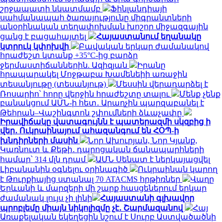
շրջապատի նկատմամբ
Ֆինլանդիայի
սահմանապահ ծառայությունը միգրանտների
անօրինական տեղափոխման խոշոր միջազգային
ցանց է բացահայտել
Հայաստանում եղանակը
կտրուկ կփոխվի
Բավական երկար ժամանակով
հրաժեշտ կտանք +35°C-ից բարձր
ջերմաստիճաններին. Ազիզյան
Իրանը
հրապարակել Մոջթաբա Խամենեիի առաջին
տեսանյութը (տեսանյութ)
Մեսսին վերադարձել է
Ռոսարիո՝ հորը վերջին հրաժեշտը տալու
Մենք չենք
բանակցում ԱՄՆ-ի հետ․ Արաղչին պարզաբանել է
Թեհրան–Վաշինգտոն շփումների ձևաչափը
Իրավիճակը վատագույնն է պատերազմի սկզբից ի
վեր․ Ուկրաինայում ահազանգում են ՀՕՊ-ի
խնդիրների մասին
Նոր Ախուրյան, Նոր Կյանք,
Կառնուտ և Քեթի․ դպրոցական ճանապարհների
համար՝ 314 մլն դրամ
ԱՄՆ Սենատ է ներկայացվել
Լիբանանին օգնելու օրինագիծ
Ուկրաինան կարող
է Թուրքիայից ստանալ 70 ATACMS հրթիռներ
Վաղը
Երևանի և մարզերի մի շարք հասցեներում երկար
ժամանակ լույս չի լինի
Հայաստանի գլխավոր
պրոբլեմը միայն նիկոլիզմը չէ․ Շարմազանով
Հայ
Առաքելական եկեղեցին նշում է Սուրբ Աստվածածնի