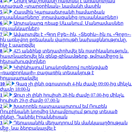
4
Նիկոլ Փաշինյանը հայտնել է առավոտյան
ստացած «տարօրինակ» նամակի մասին
5
Հասմիկ Կարապետյանի համարձակ
լուսանկարները՝ լողավազանից (լուսանկարներ)
6
Արտակարգ դեպք Սևանում. Մանրամասներ
(լուսանկարներ)
7
Ավարտվել է «Գող Բջե»-ին, «Տեցիկ»-ին ու «Գոջո»-
ին առնչվող քրեական վարույթի նախաքննությունը.
ինչ է պարզվել
8
425 անձինք տեղափոխվել են ոստիկանություն․
հայտնաբերվել են զենք-զինամթերք, թմրամիջոց և
հետախուզվողներ
9
Կիլիկիայում կրակոցներով ուղեկցված
«ռազբորկայի» բացառիկ տեսանյութ է
հրապարակվել
10
Գազ չի լինի օգոստոսի 4-ին ժամը 09:00-ից մինչև
ժամը 18:00-ն
1
Ջուր չի լինի հուլիսի 28-ին ժամը 07.00-ից մինչև
հուլիսի 29-ը ժամը 07.00-ն
2
Խստորեն դատապարտում եմ Ռուբեն
Ռուբինյանի կողմից Ստամբուլում թուրք տեսած
լինելը. Դանիել Իոաննիսյան
3
Դերասանին մեղադրում են մանկապղծության
մեջ․ նա ձերբակալվել է