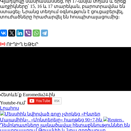
Գլադկովը մանրամասնեց, որ 17-ամյա տղան և երեք
աղջիկները՝ 15, 16 և 17 տարեկան, բարոտրավմա են
ստացել։ Նրանց տեղում օգնություն է ցուցաբերվել,
տուժածները հրաժարվել են հոսպիտալացումից։
ՈՒՂԻՂ ԵԹԵՐ
Հետևե՛ք Euromedia24-ին
Youtube-ում`
Լրահոս
Մեսսիին նվիրված գոլը չփրկեց «Ինտեր
Մայամիին»․ «Մոնտերեյը» հաղթեց 90+7-ին
Reuters․
Դեմոկրատները լայնածավալ հետաքննություններ են
պատրաստում Թրամփի և նրա գործարար