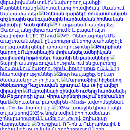
վերափոխման տոնին նախորդող պահքի
Բարեկենդանը
Արտակարգ իրավիճակ՝ Սևանում.
Մանրամասներ
Օդեսան դարձել է ռուսաստանյան
գիշերային զանգվածային հարձակման հիմնական
թիրախը. Կան զոհեր
5 հաղթանակ անընդմեջ․
Ծառուկյանը վերադառնում է և բացահայտ
ֆավորիտ է UFC 331-ում
WP․ Պենտագոնը ԱՄՆ
պաշտպանական ընկերություններից պահանջել է
արագացնել զենքի արտադրությունը
Թուրքիան
կարող է Ուկրաինային փոխանցել ամերիկյան
բալիստիկ հրթիռներ․ հայտնի են քանակները
Տարոյի աստղագուշակություն. ում են քարտերը
խոստանում հաջողություն, փոփոխություն և նոր
հնարավորություններ
Ջուր հավաքեք. Երկար
ժամանակ ջուր չի լինելու
Մարտաֆիլմ հիշեցնող
ծեծկռտուք Դաշտավան գյուղում. կա 10-ից ավելի
վիրավոր
Ուկրաինայի զինված ուժերը հարձակվել
են Բելգորոդի վրա․ Վիրավորների թվում երեխաներ
կան
Երևանում բախվել են «Mazda» ավտոմեքենան
ու «Honda» մոտոցիկլը
2026թ. առաջին կիսամյակի
տվյալներով 2025թ. նույն ամիսների համեմատ
շինարարությունն աճել է 24.5%-ով. Եղիազար
Վարդանյան
Թուրքիան ՌԴ-ին և Ուկրաինային է
փոխանցել ռազմական գործողությունների