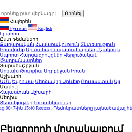
Հայերեն
Русский
English
Լրահոս
Ըստ թեմաների
Քաղաքական
Հասարակություն
Տնտեսություն
Իրավունք
Արտակարգ պատահարներ
Մշակույթ
Սպորտ
Հարցազրույցներ
Վերլուծական
Ծաղրանկարներ
Տարածաշրջան
Արցախ
Թուրքիա
Ադրբեջան
Իրան
Աշխարհ
ԱՄՆ
Եվրոպա
Մերձավոր Արևելք
Ռուսաստան
Այլ
Մամուլ
Հայաստան
Աշխարհ
Մեդիա
Տեսանյութեր
Լուսանկարներ
0+7-ին
15:40
Reuters․ Դեմոկրատները լայնածավալ հ
Բելգորոդի մոտակայքում