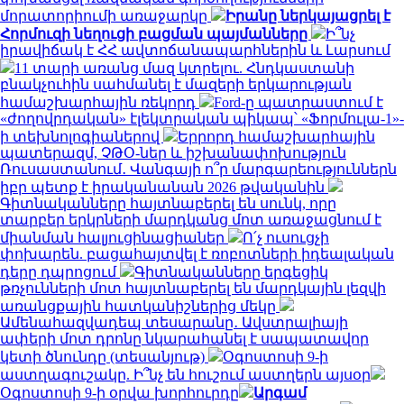
մորատորիումի առաջարկը
Իրանը ներկայացրել է
Հորմուզի նեղուցի բացման պայմանները
Ի՞նչ
իրավիճակ է ՀՀ ավտոճանապարհներին և Լարսում
11 տարի առանց մազ կտրելու. Հնդկաստանի
բնակչուհին սահմանել է մազերի երկարության
համաշխարհային ռեկորդ
Ford-ը պատրաստում է
«ժողովրդական» էլեկտրական պիկապ՝ «Ֆորմուլա-1»-
ի տեխնոլոգիաներով
Երրորդ համաշխարհային
պատերազմ, ՉԹՕ-ներ և իշխանափոխություն
Ռուսաստանում․ Վանգայի ո՞ր մարգարեություններն
իբր պետք է իրականանան 2026 թվականին
Գիտնականները հայտնաբերել են սունկ, որը
տարբեր երկրների մարդկանց մոտ առաջացնում է
միանման հալյուցինացիաներ
Ո՛չ ուսուցչի
փոխարեն. բացահայտվել է ռոբոտների իդեալական
դերը դպրոցում
Գիտնականները երգեցիկ
թռչունների մոտ հայտնաբերել են մարդկային լեզվի
առանցքային հատկանիշներից մեկը
Ամենահազվադեպ տեսարանը․ Ավստրալիայի
ափերի մոտ դրոնը նկարահանել է սապատավոր
կետի ծնունդը (տեսանյութ)
Օգոստոսի 9-ի
աստղագուշակը. Ի՞նչ են հուշում աստղերն այսօր
Օգոստոսի 9-ի օրվա խորհուրդը
Արգամ