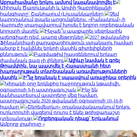
Աբրահամյանը երկու ամսով կալանավորվել է
Միհրան Ծառուկյանի և Արփի Գաբրիելյանի
հանգիստը՝ Շանհայում (Լուսանկարներ)
Չեմ
կարողանում զսպել արցունքներս. «Բանակում»-ի
Վարուժը տաղավարում խոսել է եղբոր ողբերգական
կորստի մասին
Ինչպե՞ս պայքարել սեզոնային
ալերգիայի դեմ. պարզ մեթոդներ
2027 թվականից
Ֆինլանդիայի քաղաքացիություն ստանալու համար
պետք է հանձնել երկրի մասին գիտելիքների
քննություն
Բազմաթիվ հասցեներում երկար
ժամանակ գազ չի լինելու
Ալիևը նամակ է գրել
Թրամփին․ նա պատմել է Հայաստանի հետ
խաղաղության տնտեսական առավելությունների
մասին
Ի՞նչ եղանակ է սպասվում առաջիկա օրերին
Կիրակի օրը երկնքից հաջողություն կթափվի․
օգոստոսի 9-ի աստղագուշակ
Ինչ են
կանխատեսում աստղերը մեզ համար.
աստղագուշակ 2026 թվականի օգոստոսի 10-16-ի
համար
«Շերեմետևո» օդանավակայանում երկու
ուղևորուհի վազելով դուրս է եկել թռիչքադաշտ
(տեսանյութ)
Ողբերգական դեպք՝ Երևանում
Ամբողջ լրահոսը »