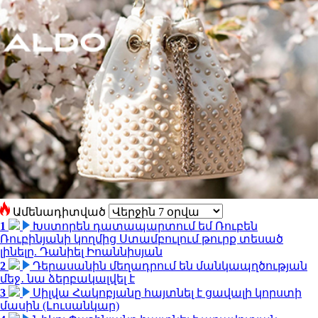
Ամենադիտված
1
Խստորեն դատապարտում եմ Ռուբեն
Ռուբինյանի կողմից Ստամբուլում թուրք տեսած
լինելը. Դանիել Իոաննիսյան
2
Դերասանին մեղադրում են մանկապղծության
մեջ․ նա ձերբակալվել է
3
Սիլվա Հակոբյանը հայտնել է ցավալի կորստի
մասին (Լուսանկար)