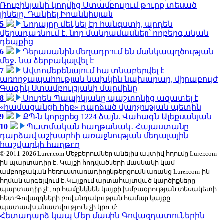
Ռուբինյանի կողմից Ստամբուլում թուրք տեսած
լինելը. Դանիել Իոաննիսյան
5
Նորայրը մեկնել էր հանգստի, արդեն
վերադառնում է. նոր մանրամասներ՝ ողբերգական
դեպքից
6
Դերասանին մեղադրում են մանկապղծության
մեջ․ նա ձերբակալվել է
7
Ավտոմեքենայում հայտնաբերվել է
առողջապահության նախկին նախարար, վիրաբույժ
Գագիկ Ստամբուլցյանի մարմինը
8
Սուրեն Պապիկյանը պաշտոնից ազատել է
«համացանցի հիթ» դարձած վարչության պետին
9
ՔՊ-ն կորցրեց 1224 ձայն. Վահագն Ալեքսանյան
10
Պատմական հաղթանակ․ Հայաստանը
դարձավ աշխարհի առաջնության մեդալային
հաշվարկի հաղթող
© 2011-2026 Lurer.com Մեջբերումներ անելիս ակտիվ հղումը Lurer.com-
ին պարտադիր է: Կայքի հոդվածների մասնակի կամ
ամբողջական հեռուստառադիոընթերցումն առանց Lurer.com-ին
հղման արգելվում է:Կայքում արտահայտված կարծիքները
պարտադիր չէ, որ համընկնեն կայքի խմբագրության տեսակետի
հետ:Գովազդների բովանդակության համար կայքը
պատասխանատվություն չի կրում:
Հետադարձ կապ
Մեր մասին
Գովազդատուներին