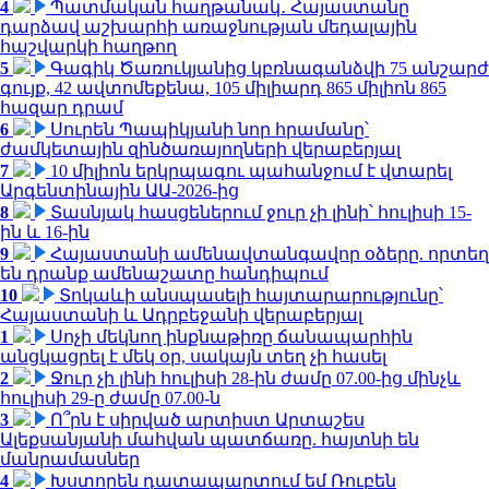
4
Պատմական հաղթանակ․ Հայաստանը
դարձավ աշխարհի առաջնության մեդալային
հաշվարկի հաղթող
5
Գագիկ Ծառուկյանից կբռնագանձվի 75 անշարժ
գույք, 42 ավտոմեքենա, 105 միլիարդ 865 միլիոն 865
հազար դրամ
6
Սուրեն Պապիկյանի նոր հրամանը՝
ժամկետային զինծառայողների վերաբերյալ
7
10 միլիոն երկրպագու պահանջում է վտարել
Արգենտինային ԱԱ-2026-ից
8
Տասնյակ հասցեներում ջուր չի լինի՝ հուլիսի 15-
ին և 16-ին
9
Հայաստանի ամենավտանգավոր օձերը. որտեղ
են դրանք ամենաշատը հանդիպում
10
Տոկաևի անսպասելի հայտարարությունը՝
Հայաստանի և Ադրբեջանի վերաբերյալ
1
Սոչի մեկնող ինքնաթիռը ճանապարհին
անցկացրել է մեկ օր, սակայն տեղ չի հասել
2
Ջուր չի լինի հուլիսի 28-ին ժամը 07.00-ից մինչև
հուլիսի 29-ը ժամը 07.00-ն
3
Ո՞րն է սիրված արտիստ Արտաշես
Ալեքսանյանի մահվան պատճառը. հայտնի են
մանրամասներ
4
Խստորեն դատապարտում եմ Ռուբեն