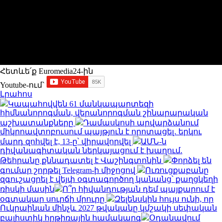
Հետևե՛ք Euromedia24-ին
Youtube-ում`
Լրահոս
Կապահովվեն 61 մանկապարտեզի
հիմնանորոգման, վերանորոգման շինարարական
աշխատանքները
Դամասկոսի արվարձանում
միկրոավտոբուսում պայթյուն է որոտացել․ երկու
մարդ զոհվել է, 13-ը՝ վիրավորվել
ԱՄՆ-ն
դիվանագիտական ներկայացում է խաղում.
Թեհրանը քննադատել է Վաշինգտոնին
Փորձել են
գումար շորթել Telegram-ի միջոցով
Ուռուցքաբանը
զգուշացրել է վեյփ օգտագործող կանանց՝ քաղցկեղի
ռիսկի մասին
Ո՞ր հիվանդության դեմ պայքարում է
օգտակար սուրճի մրուրը
Զելենսկին հույս ունի, որ
Ուկրաինան մինչև 2027 թվականը կմշակի սեփական
բալիստիկ հրթիռային համակարգ
Օդանավում