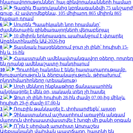
հնարավորություններ՝ հայ զինվորականների համար
5
Գագիկ Ծառուկյանից կբռնագանձվի 75 անշարժ
գույք, 42 ավտոմեքենա, 105 միլիարդ 865 միլիոն 865
հազար դրամ
6
Սուրեն Պապիկյանի նոր հրամանը՝
ժամկետային զինծառայողների վերաբերյալ
7
10 միլիոն երկրպագու պահանջում է վտարել
Արգենտինային ԱԱ-2026-ից
8
Տասնյակ հասցեներում ջուր չի լինի՝ հուլիսի 15-
ին և 16-ին
9
Հայաստանի ամենավտանգավոր օձերը. որտեղ
են դրանք ամենաշատը հանդիպում
10
Պուտինը հանդես է եկել հայտարարությամբ.
Խուզարկություն և ձերբակալություն․ թիրախում՝
ընդդիմադիրները (տեսանյութ)
1
Սոչի մեկնող ինքնաթիռը ճանապարհին
անցկացրել է մեկ օր, սակայն տեղ չի հասել
2
Ջուր չի լինի հուլիսի 28-ին ժամը 07.00-ից մինչև
հուլիսի 29-ը ժամը 07.00-ն
3
Ռուբլին թանկացել է․ փոխարժեքն՝ այսօր
4
Չինաստանում աշխարհում առաջին անգամ
մարդուն փոխպատվաստվել է խոզի մի քանի օրգան
5
Ո՞րն է սիրված արտիստ Արտաշես
Ալեքսանյանի մահվան պատճառը. հայտնի են