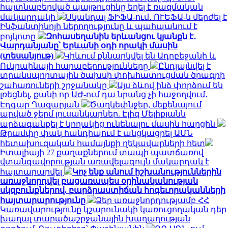
հայտնաբերված պայթուցիկը եղել է ռազմական
մակարդակի
Սկանդալ ՖԻՖԱ-ում․ ՈՒԵՖԱ-ն մերժել է
Ինֆանտինոյի ներողությունը և պահպանում է
բոյկոտը
Զոհասեղանին երևանցու կյանքն է․
Վարդանյանը՝ Երևանի օդի որակի մասին
(տեսանյութ)
Կիևում քննարկվել են Ադրբեջանի և
Ուկրաինայի հարաբերությունները
Ընդլայնվել է
տրանսպորտային ծախսի փոխհատուցման ծրագրի
շահառուների շրջանակը
Այս ձևով ինձ փորձում են
լռեցնել, քանի որ ԱԺ-ում դա նրանց չի հաջողվում․
Էդգար Ղազարյան
Ծաղկեփնջեր, մեքենայում
արված ջերմ լուսանկարներ. Էլիզ Մելիքյանն
արձագանքել է կողակից ունենալու մասին հարցին
Թրամփը փակ հանդիպում է անցկացրել ԱՄՆ
հետախուզական համայնքի ղեկավարների հետ
Իտալիայի 27 քաղաքներում տապի պատճառով
վտանգավորության առավելագույն մակարդակ է
հայտարարվել
Կոչ ենք անում իշխանություններին
առաջնորդվել բացառապես օրինականության
սկզբունքներով. բարձրաստիճան հոգեւորականների
հայտարարությունը
Ձեր առաջնորդությամբ ՀՀ
Կառավարությունը կշարունակի կառուցողական դեր
խաղալ տարածաշրջանային խաղաղության