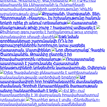
գործում. Գուտերեշը՝ Փաշինյանին
ՌԴ ԱԳՆ-ում
գնահատել են Լեհաստանի և Ուկրաինայի
տարաձայնությունների ազդեցությունը Կիևին
աջակցության վրա
Քոչարյանի, Սարգսյանի, Տեր-
Պետրոսյանի «ինադու». էս իշխանությունը հանուն
երկրի ոչինչ չի անում (տեսանյութ)
Հայաստանի
բնակչության թիվը շուրջ 7 հազարով ավելացել է
Քիմիկոսը զգուշացրել է խոհանոցում թույլ տրվող
վտանգավոր սխալի մասին
Եթե նման
գործելակերպը շարունակվի ՌԴ-ն իր
զբոսաշրջիկներին խորհուրդ կտա չայցելել
Հայաստան. Մատվիենկո
Նոր մեղադրանք՝ Գագիկ
Ծառուկյանին. Թրամփը ընտրել է իր
իրավահաջորդին (տեսանյութ)
Ռուսաստանը
պատրաստ է շարունակել Հայաստանի
երկաթուղիների կոնցեսիոն կառավարումը. Օվերչուկ
Օլեգ Գազմանովը քննադատել է արհեստական
բանականությամբ ստեղծված երգերը
ԱԺ
պատգամավորի հոր հոգեհանգստին մասնակցելու
ժամանակ Գորիսի էկոպարեկային ծառայության
պետը հանկարծամահ է եղել
«Էմ Ջի»-ում
հայտնաբերվել է 38 վարչական իրավախախտում
(տեսանյութ)
Պուտինը թույլ է տվել «Շերեմետևո»
օդանավակայանի պետական բաժնեմասի