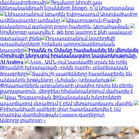
մասնավորեցումը
Գումարը կհոսի այս
կենդանակերպի նշանների ձեռքը. ո՞վ կհարստանա
Լեհաստանում կբացեն Եվրոպայում Աստվածամոր
ամենաբարձր արձանը
Ազատություն Բաքվի
բանտերում գտնվող բոլոր հայերին․ Աբրահամյան
Սոմնոլոգը պատմել է, թե երբ կարող է քնի պակասը
օգտակար լինել
Ռուսաստանում կստեղծվի
ադամանդների հղկման արդյունաբերական
կլաստեր
Իրանն ու Օմանը համաձայնել են վերսկսել
Հորմուզի նեղուցով իրականացվող նավարկությունը․
Al Arabiya
Axios․ ԱՄՆ-ում կասկածի տակ են դրել
Թրամփի խոստացած «ոսկե դարի» տնտեսական
ծրագրերը
Տավուշի պարեկները հայտնաբերել են
անկանոն երթևեկող «Նիվան» (տեսանյութ)
Փրկարարներն աղբակույտի տակից դուրս են բերել
քաղաքացուն․ վերջինս հիվանդանոցում մահացել է
Ալլա Պուգաչովան ֆինանսական խնդիրների
պատճառով մտածում է բեմ վերադառնալու մասին
Բրիտանիայի ափերի մոտ հայտնաբերվել է 162
տարվա վաղեմության Guinness գարեջուր
Ամբողջ լրահոսը »