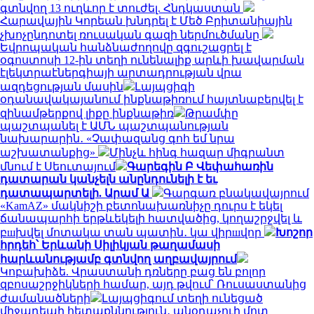
գտնվող 13 ուղևոր է տուժել. Հնդկաստան
Հարավային Կորեան խնդրել է Մեծ Բրիտանիային
չխոչընդոտել ռուսական գազի ներմուծմանը
Եվրոպական հանձնաժողովը զգուշացրել է
օգոստոսի 12-ին տեղի ունենալիք արևի խավարման
էլեկտրաէներգիայի արտադրության վրա
ազդեցության մասին
Լայպցիգի
օդանավակայանում ինքնաթիռում հայտնաբերվել է
զինամթերքով լիքը ինքնաթիռ
Թրամփը
պաշտպանել է ԱՄՆ պաշտպանության
նախարարին․ «Չափազանց գոհ եմ նրա
աշխատանքից»
Մինչև հինգ հազար միգրանտ
մնում է Սեուտայում
Գարեգին Բ Վեփահառին
դատարան կանչելն անընդունելի է եւ
դատապարտելի. Արամ Ա
Գարգառ բնակավայրում
«KamAZ» մակնիշի բետոնախառնիչը դուրս է եկել
ճանապարհի երթևեկելի հատվածից, կողաշրջվել և
բшխվել մոտակա տան պատին․ կա վիրшվոր
Խոշոր
հրդեհ՝ Երևանի Սիլիկյան թաղամասի
հարևանությամբ գտնվող աղբավայրում
Կոբախիձե. Վրաստանի դռները բաց են բոլոր
զբոսաշրջիկների համար, այդ թվում՝ Ռուսաստանից
ժամանածների
Լայպցիգում տեղի ունեցած
միջադեպի հետաքննություն․ անօդաչուի մոտ