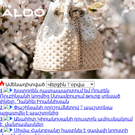
Ամենադիտված
1
Խստորեն դատապարտում եմ Ռուբեն
Ռուբինյանի կողմից Ստամբուլում թուրք տեսած
լինելը. Դանիել Իոաննիսյան
2
Փաշինյանի որոշումներով 7 պաշտոնյա
ազատվել է պաշտոնից
3
Անահիտ Կիրակոսյանի դուստրն ամուսնանում
է. մանրամասներ
4
Սիլվա Հակոբյանը հայտնել է ցավալի կորստի