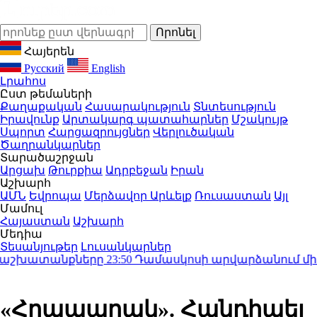
Հայերեն
Русский
English
Լրահոս
Ըստ թեմաների
Քաղաքական
Հասարակություն
Տնտեսություն
Իրավունք
Արտակարգ պատահարներ
Մշակույթ
Սպորտ
Հարցազրույցներ
Վերլուծական
Ծաղրանկարներ
Տարածաշրջան
Արցախ
Թուրքիա
Ադրբեջան
Իրան
Աշխարհ
ԱՄՆ
Եվրոպա
Մերձավոր Արևելք
Ռուսաստան
Այլ
Մամուլ
Հայաստան
Աշխարհ
Մեդիա
Տեսանյութեր
Լուսանկարներ
շխատանքները
23:50
Դամասկոսի արվարձանում միկրոավտո
«Հրապարակ». Հանդիպել