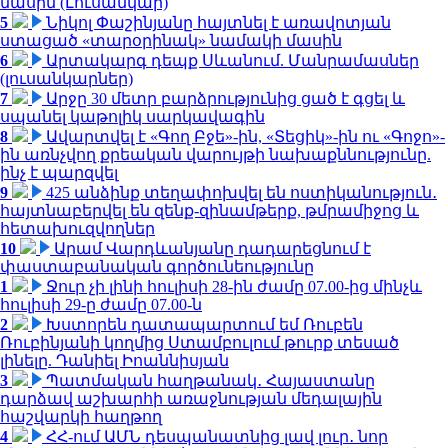
մասին (Լուսանկար)
5
Նիկոլ Փաշինյանը հայտնել է առավոտյան
ստացած «տարօրինակ» նամակի մասին
6
Արտակարգ դեպք Սևանում. Մանրամասներ
(լուսանկարներ)
7
Արջը 30 մետր բարձրությունից ցած է գցել և
սպանել կաթոլիկ սարկավագին
8
Ավարտվել է «Գող Բջե»-ին, «Տեցիկ»-ին ու «Գոջո»-
ին առնչվող քրեական վարույթի նախաքննությունը.
ինչ է պարզվել
9
425 անձինք տեղափոխվել են ոստիկանություն․
հայտնաբերվել են զենք-զինամթերք, թմրամիջոց և
հետախուզվողներ
10
Արամ Վարդևանյանը դադարեցնում է
փաստաբանական գործունեությունը
1
Ջուր չի լինի հուլիսի 28-ին ժամը 07.00-ից մինչև
հուլիսի 29-ը ժամը 07.00-ն
2
Խստորեն դատապարտում եմ Ռուբեն
Ռուբինյանի կողմից Ստամբուլում թուրք տեսած
լինելը. Դանիել Իոաննիսյան
3
Պատմական հաղթանակ․ Հայաստանը
դարձավ աշխարհի առաջնության մեդալային
հաշվարկի հաղթող
4
ՀՀ-ում ԱՄՆ դեսպանատնից լավ լուր․ նոր