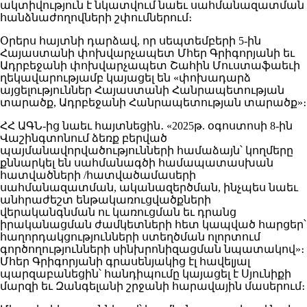
ակտիվություն է նկատվում նաեւ սահմանազատման
հանձնաժողովների շփումներում։
Օրերս հայտնի դարձավ, որ սեպտեմբերի 5-ին
Հայաստանի փոխվարչապետ Մհեր Գրիգորյանի եւ
Ադրբեջանի փոխվարչապետ Շահին Մուստաֆաեւի
ղեկավարությամբ կայացել են «փոխադարձ
այցելություններ Հայաստանի Հանրապետության
տարածք, Ադրբեջանի Հանրապետության տարածք»։
ՀՀ ԱԳՆ-ից նաեւ հայտնեցին․ «2025թ. օգոստոսի 8-ին
Վաշինգտոնում ձեռք բերված
պայմանավորվածությունների համաձայն՝ կողմերը
քննարկել են սահմանագծի համապատասխան
հատվածների /հատվածամասերի
սահմանազատման, ականազերծման, ինչպես նաեւ
անհրաժեշտ ենթակառուցվածքների
վերականգնման ու կառուցման եւ դրանց
իրականացման ժամկետների հետ կապված հարցեր՝
հաղորդակցությունների ստեղծման ոլորտում
գործողությունների սինխրոնիզացման նպատակով»։
Մհեր Գրիգորյանի գրասենյակից էլ հավելյալ
պարզաբանեցին՝ հանդիպումը կայացել է Սյունիքի
մարզի եւ Զանգելանի շրջանի հարավային մասերում։