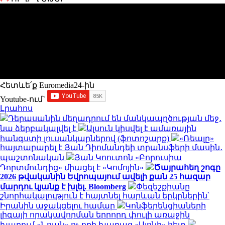
Հետևե՛ք Euromedia24-ին
Youtube-ում`
Լրահոս
Դերասանին մեղադրում են մանկապղծության մեջ․
նա ձերբակալվել է
Ալսուն կիսվել է ամառային
հանգստի լուսանկարներով (ֆոտոշարք)
«Ռեալը»
հայտարարել է Յան Դիոմանդեի տրանսֆերի մասին․
պաշտոնական
Յան Կոուտոն «Բորուսիա
Դորտմունդից» միացել է «Կոմոյին»
Ծայրահեղ շոգը
2026 թվականին Եվրոպայում ավելի քան 25 հազար
մարդու կյանք է խլել. Bloomberg
Փեզեշքիանը
շնորհակալություն է հայտնել հարևան երկրներին՝
Իրանին աջակցելու համար
Կոնֆերենցիաների
լիգայի որակավորման երրորդ փուլի առաջին
խաղում «Նոան» ոչ-ոքի խաղաց «Սյոնի» հետ