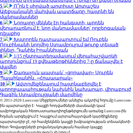
մարդուն փոխպատվաստվել է խոզի մի քանի օրգան
5
Ո՞րն է սիրված արտիստ Արտաշես
Ալեքսանյանի մահվան պատճառը. հայտնի են
մանրամասներ
6
Նորայրը մեկնել էր հանգստի, արդեն
վերադառնում է. նոր մանրամասներ՝ ողբերգական
դեպքից
7
Խստորեն դատապարտում եմ Ռուբեն
Ռուբինյանի կողմից Ստամբուլում թուրք տեսած
լինելը. Դանիել Իոաննիսյան
8
1/15 ընտրատեղամասում վերահաշվարկի
արդյունքում 19 քվեաթերթիկներից 7-ը ճանաչվել է
վավեր
9
Շառաչուն ապտակ՝ «զորավար» Սուրեն
Պապիկյանին․ «Հրապարակ»
10
Ավտոմեքենայում հայտնաբերվել է
առողջապահության նախկին նախարար, վիրաբույժ
Գագիկ Ստամբուլցյանի մարմինը
© 2011-2026 Lurer.com Մեջբերումներ անելիս ակտիվ հղումը Lurer.com-
ին պարտադիր է: Կայքի հոդվածների մասնակի կամ
ամբողջական հեռուստառադիոընթերցումն առանց Lurer.com-ին
հղման արգելվում է:Կայքում արտահայտված կարծիքները
պարտադիր չէ, որ համընկնեն կայքի խմբագրության տեսակետի
հետ:Գովազդների բովանդակության համար կայքը
պատասխանատվություն չի կրում: