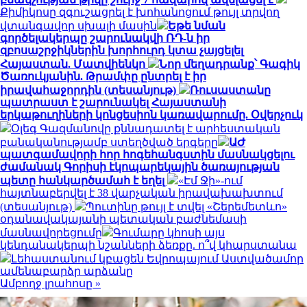
Քիմիկոսը զգուշացրել է խոհանոցում թույլ տրվող
վտանգավոր սխալի մասին
Եթե նման
գործելակերպը շարունակվի ՌԴ-ն իր
զբոսաշրջիկներին խորհուրդ կտա չայցելել
Հայաստան. Մատվիենկո
Նոր մեղադրանք՝ Գագիկ
Ծառուկյանին. Թրամփը ընտրել է իր
իրավահաջորդին (տեսանյութ)
Ռուսաստանը
պատրաստ է շարունակել Հայաստանի
երկաթուղիների կոնցեսիոն կառավարումը. Օվերչուկ
Օլեգ Գազմանովը քննադատել է արհեստական
բանականությամբ ստեղծված երգերը
ԱԺ
պատգամավորի հոր հոգեհանգստին մասնակցելու
ժամանակ Գորիսի էկոպարեկային ծառայության
պետը հանկարծամահ է եղել
«Էմ Ջի»-ում
հայտնաբերվել է 38 վարչական իրավախախտում
(տեսանյութ)
Պուտինը թույլ է տվել «Շերեմետևո»
օդանավակայանի պետական բաժնեմասի
մասնավորեցումը
Գումարը կհոսի այս
կենդանակերպի նշանների ձեռքը. ո՞վ կհարստանա
Լեհաստանում կբացեն Եվրոպայում Աստվածամոր
ամենաբարձր արձանը
Ամբողջ լրահոսը »