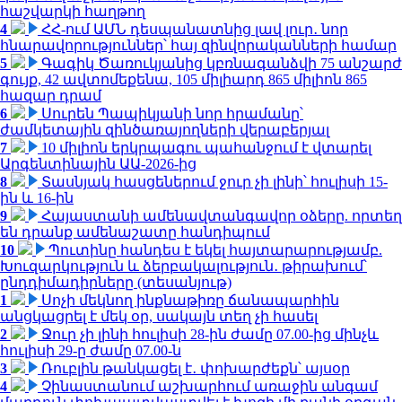
հաշվարկի հաղթող
4
ՀՀ-ում ԱՄՆ դեսպանատնից լավ լուր․ նոր
հնարավորություններ՝ հայ զինվորականների համար
5
Գագիկ Ծառուկյանից կբռնագանձվի 75 անշարժ
գույք, 42 ավտոմեքենա, 105 միլիարդ 865 միլիոն 865
հազար դրամ
6
Սուրեն Պապիկյանի նոր հրամանը՝
ժամկետային զինծառայողների վերաբերյալ
7
10 միլիոն երկրպագու պահանջում է վտարել
Արգենտինային ԱԱ-2026-ից
8
Տասնյակ հասցեներում ջուր չի լինի՝ հուլիսի 15-
ին և 16-ին
9
Հայաստանի ամենավտանգավոր օձերը. որտեղ
են դրանք ամենաշատը հանդիպում
10
Պուտինը հանդես է եկել հայտարարությամբ.
Խուզարկություն և ձերբակալություն․ թիրախում՝
ընդդիմադիրները (տեսանյութ)
1
Սոչի մեկնող ինքնաթիռը ճանապարհին
անցկացրել է մեկ օր, սակայն տեղ չի հասել
2
Ջուր չի լինի հուլիսի 28-ին ժամը 07.00-ից մինչև
հուլիսի 29-ը ժամը 07.00-ն
3
Ռուբլին թանկացել է․ փոխարժեքն՝ այսօր
4
Չինաստանում աշխարհում առաջին անգամ