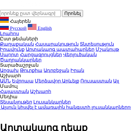
Հայերեն
Русский
English
Լրահոս
Ըստ թեմաների
Քաղաքական
Հասարակություն
Տնտեսություն
Իրավունք
Արտակարգ պատահարներ
Մշակույթ
Սպորտ
Հարցազրույցներ
Վերլուծական
Ծաղրանկարներ
Տարածաշրջան
Արցախ
Թուրքիա
Ադրբեջան
Իրան
Աշխարհ
ԱՄՆ
Եվրոպա
Մերձավոր Արևելք
Ռուսաստան
Այլ
Մամուլ
Հայաստան
Աշխարհ
Մեդիա
Տեսանյութեր
Լուսանկարներ
ուն կիսվել է ամառային հանգստի լուսանկարներով (
Արտակարգ դեպք