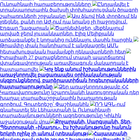
Ուկրաինայի հարաբերությունները
Ընդլայնվել է
տրանսպորտային ծախսի փոխհատուցման ծրագրի
շահառուների շրջանակը
Այս ձևով ինձ փորձում են
լռեցնել, քանի որ ԱԺ-ում դա նրանց չի հաջողվում․
Էդգար Ղազարյան
Ծաղկեփնջեր, մեքենայում
արված ջերմ լուսանկարներ. Էլիզ Մելիքյանն
արձագանքել է կողակից ունենալու մասին հարցին
Թրամփը փակ հանդիպում է անցկացրել ԱՄՆ
հետախուզական համայնքի ղեկավարների հետ
Իտալիայի 27 քաղաքներում տապի պատճառով
վտանգավորության առավելագույն մակարդակ է
հայտարարվել
Կոչ ենք անում իշխանություններին
առաջնորդվել բացառապես օրինականության
սկզբունքներով. բարձրաստիճան հոգեւորականների
հայտարարությունը
Ձեր առաջնորդությամբ ՀՀ
Կառավարությունը կշարունակի կառուցողական դեր
խաղալ տարածաշրջանային խաղաղության
գործում. Գուտերեշը՝ Փաշինյանին
ՌԴ ԱԳՆ-ում
գնահատել են Լեհաստանի և Ուկրաինայի
տարաձայնությունների ազդեցությունը Կիևին
աջակցության վրա
Քոչարյանի, Սարգսյանի, Տեր-
Պետրոսյանի «ինադու». էս իշխանությունը հանուն
երկրի ոչինչ չի անում (տեսանյութ)
Հայաստանի
բնակչության թիվը շուրջ 7 հազարով ավելացել է