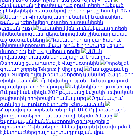
Հնդկաստանի հյուսիս-արևելքում տեղի ունեցած
ջրհեղեղների հետևանքով զոհերի թիվը հասել է 97-ի
Անահիտ Կիրակոսյանի ու նախկին ամուսինու
թանկարժեք նվերը՝ դստեր հարսանիքին
(տեսանյութ)
Կապահովվեն 61 մանկապարտեզի
հիմնանորոգման, վերանորոգման շինարարական
աշխատանքները
Դամասկոսի արվարձանում
միկրոավտոբուսում պայթյուն է որոտացել․ երկու
մարդ զոհվել է, 13-ը՝ վիրավորվել
ԱՄՆ-ն
դիվանագիտական ներկայացում է խաղում.
Թեհրանը քննադատել է Վաշինգտոնին
Փորձել են
գումար շորթել Telegram-ի միջոցով
Ուռուցքաբանը
զգուշացրել է վեյփ օգտագործող կանանց՝ քաղցկեղի
ռիսկի մասին
Ո՞ր հիվանդության դեմ պայքարում է
օգտակար սուրճի մրուրը
Զելենսկին հույս ունի, որ
Ուկրաինան մինչև 2027 թվականը կմշակի սեփական
բալիստիկ հրթիռային համակարգ
Օդանավում
գտնվող 13 ուղևոր է տուժել. Հնդկաստան
Հարավային Կորեան խնդրել է Մեծ Բրիտանիային
չխոչընդոտել ռուսական գազի ներմուծմանը
Եվրոպական հանձնաժողովը զգուշացրել է
օգոստոսի 12-ին տեղի ունենալիք արևի խավարման
էլեկտրաէներգիայի արտադրության վրա