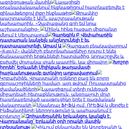
ազդեցության մասին
Լայպցիգի
օդանավակայանում ինքնաթիռում հայտնաբերվել է
զինամթերքով լիքը ինքնաթիռ
Թրամփը
պաշտպանել է ԱՄՆ պաշտպանության
նախարարին․ «Չափազանց գոհ եմ նրա
աշխատանքից»
Մինչև հինգ հազար միգրանտ
մնում է Սեուտայում
Գարեգին Բ Վեփահառին
դատարան կանչելն անընդունելի է եւ
դատապարտելի. Արամ Ա
Գարգառ բնակավայրում
«KamAZ» մակնիշի բետոնախառնիչը դուրս է եկել
ճանապարհի երթևեկելի հատվածից, կողաշրջվել և
բшխվել մոտակա տան պատին․ կա վիրшվոր
Խոշոր
հրդեհ՝ Երևանի Սիլիկյան թաղամասի
հարևանությամբ գտնվող աղբավայրում
Կոբախիձե. Վրաստանի դռները բաց են բոլոր
զբոսաշրջիկների համար, այդ թվում՝ Ռուսաստանից
ժամանածների
Լայպցիգում տեղի ունեցած
միջադեպի հետաքննություն․ անօդաչուի մոտ
հայտնաբերված պայթուցիկը եղել է ռազմական
մակարդակի
Սկանդալ ՖԻՖԱ-ում․ ՈՒԵՖԱ-ն մերժել է
Ինֆանտինոյի ներողությունը և պահպանում է
բոյկոտը
Զոհասեղանին երևանցու կյանքն է․
Վարդանյանը՝ Երևանի օդի որակի մասին
(տեսանյութ)
Կիևում քննարկվել են Ադրբեջանի և