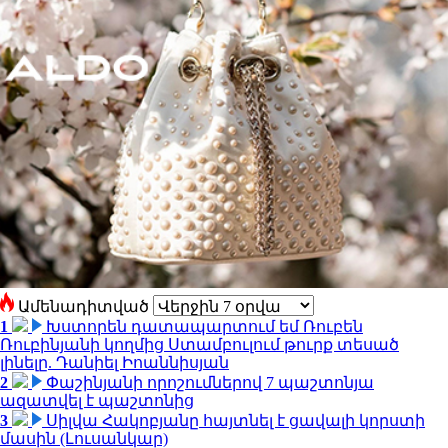
Ամենադիտված
1
Խստորեն դատապարտում եմ Ռուբեն
Ռուբինյանի կողմից Ստամբուլում թուրք տեսած
լինելը. Դանիել Իոաննիսյան
2
Փաշինյանի որոշումներով 7 պաշտոնյա
ազատվել է պաշտոնից
3
Սիլվա Հակոբյանը հայտնել է ցավալի կորստի
մասին (Լուսանկար)