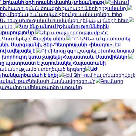
՝ Երևանի օդի որակի մասին (տեսանյութ)
Կիևում
փոխհատուցման ծրագրի շահառուների շրջանակը
, մեքենայում արված ջերմ լուսանկարներ. Էլիզ
ՄՆ հետախուզական համայնքի ղեկավարների հետ
արվել
Կոչ ենք անում իշխանություններին
արարությունը
Ձեր առաջնորդությամբ ՀՀ
 Գուտերեշը՝ Փաշինյանին
ՌԴ ԱԳՆ-ում գնահատել
նի, Սարգսյանի, Տեր-Պետրոսյանի «ինադու». էս
ով ավելացել է
Քիմիկոսը զգուշացրել է խոհանոցում
ն խորհուրդ կտա չայցելել Հայաստան. Մատվիենկո
ը պատրաստ է շարունակել Հայաստանի
ականությամբ ստեղծված երգերը
ԱԺ
 հանկարծամահ է եղել
«Էմ Ջի»-ում հայտնաբերվել է
ետական բաժնեմասի մասնավորեցումը
Գումարը
տվածամոր ամենաբարձր արձանը