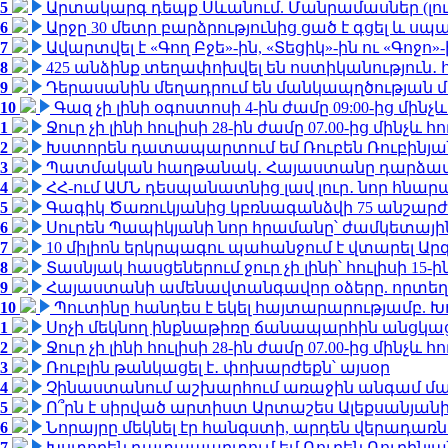
5
Արտակարգ դեպք Սևանում. Մանրամասներ (լո
6
Արջը 30 մետր բարձրությունից ցած է գցել և ս
7
Ավարտվել է «Գող Բջե»-ին, «Տեցիկ»-ին ու «Գոջ
8
425 անձինք տեղափոխվել են ոստիկանություն․
9
Դերասանին մեղադրում են մանկապղծության մե
10
Գազ չի լինի օգոստոսի 4-ին ժամը 09:00-ից մինչև
1
Ջուր չի լինի հուլիսի 28-ին ժամը 07.00-ից մինչև հո
2
Խստորեն դատապարտում եմ Ռուբեն Ռուբինյանի
3
Պատմական հաղթանակ․ Հայաստանը դարձավ 
4
ՀՀ-ում ԱՄՆ դեսպանատնից լավ լուր․ նոր հնար
5
Գագիկ Ծառուկյանից կբռնագանձվի 75 անշարժ գո
6
Սուրեն Պապիկյանի նոր հրամանը՝ ժամկետային
7
10 միլիոն երկրպագու պահանջում է վտարել Արգ
8
Տասնյակ հասցեներում ջուր չի լինի՝ հուլիսի 15-ին
9
Հայաստանի ամենավտանգավոր օձերը. որտեղ
10
Պուտինը հանդես է եկել հայտարարությամբ. Խո
1
Սոչի մեկնող ինքնաթիռը ճանապարհին անցկացրե
2
Ջուր չի լինի հուլիսի 28-ին ժամը 07.00-ից մինչև հո
3
Ռուբլին թանկացել է․ փոխարժեքն՝ այսօր
4
Չինաստանում աշխարհում առաջին անգամ մա
5
Ո՞րն է սիրված արտիստ Արտաշես Ալեքսանյա
6
Նորայրը մեկնել էր հանգստի, արդեն վերադառն
7
Խստորեն դատապարտում եմ Ռուբեն Ռուբինյանի