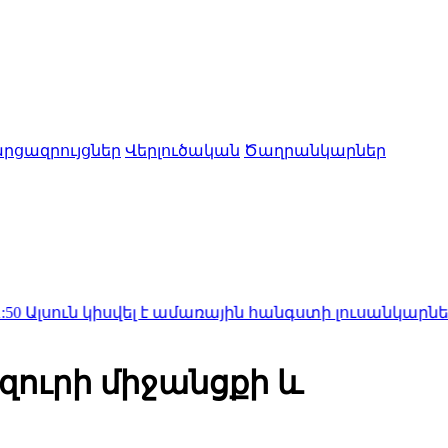
րցազրույցներ
Վերլուծական
Ծաղրանկարներ
կիսվել է ամառային հանգստի լուսանկարներով (ֆոտո
զուրի միջանցքի և