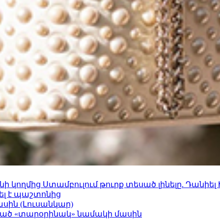
 կողմից Ստամբուլում թուրք տեսած լինելը. Դանիել
ել է պաշտոնից
ասին (Լուսանկար)
ացած «տարօրինակ» նամակի մասին