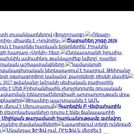
գստի լուսանկարներով (ֆոտոշարք)
«Ռեալը»
ից» միացել է «Կոմոյին»
Ծայրահեղ շոգը 2026
ուն է հայտնել հարևան երկրներին՝ Իրանին
ոքի խաղաց «Սյոնի» հետ
Հնդկաստանի հյուսիս-
նախկին ամուսինու թանկարժեք նվերը՝ դստեր
րարական աշխատանքները
Դամասկոսի
դիվանագիտական ներկայացում է խաղում. Թեհրանը
վեյփ օգտագործող կանանց՝ քաղցկեղի ռիսկի մասին
նչև 2027 թվականը կմշակի սեփական բալիստիկ
ել է Մեծ Բրիտանիային չխոչընդոտել ռուսական
 խավարման էլեկտրաէներգիայի արտադրության վրա
ինքնաթիռ
Թրամփը պաշտպանել է ԱՄՆ
 մնում է Սեուտայում
Գարեգին Բ Վեփահառին
ի բետոնախառնիչը դուրս է եկել ճանապարհի
ի Սիլիկյան թաղամասի հարևանությամբ գտնվող
սաստանից ժամանածների
Լայպցիգում տեղի ունեցած
ի
Սկանդալ ՖԻՖԱ-ում․ ՈՒԵՖԱ-ն մերժել է