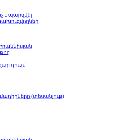
նչ է պարզվել
ետախուզվողներ
 Իոաննիսյան
թող
ազար դրամ
իմադիրները (տեսանյութ)
 Իոաննիսյան