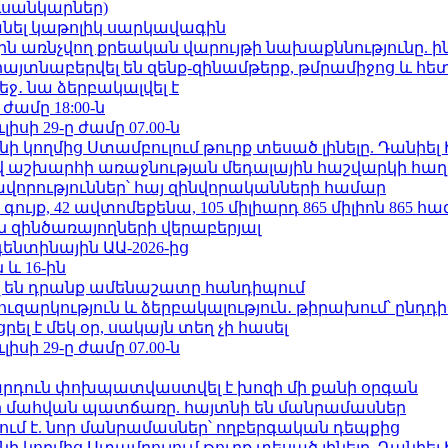
ւսանկարներ)
պանել կաթոլիկ սարկավագին
ո»-ին առնչվող քրեական վարույթի նախաքննությունը. ի
 հայտնաբերվել են զենք-զինամթերք, թմրամիջոց և հ
ջ․ նա ձերբակալվել է
 ժամը 18:00-ն
ւլիսի 29-ը ժամը 07.00-ն
 կողմից Ստամբուլում թուրք տեսած լինելը. Դանիել
աշխարհի առաջնության մեդալային հաշվարկի հաղ
ավորություններ՝ հայ զինվորականների համար
ւյք, 42 ավտոմեքենա, 105 միլիարդ 865 միլիոն 865 հ
 զինծառայողների վերաբերյալ
ենտինային ԱԱ-2026-ից
 և 16-ին
 են դրանք ամենաշատը հանդիպում
ւզարկություն և ձերբակալություն․ թիրախում՝ ընդդ
լ է մեկ օր, սակայն տեղ չի հասել
ւլիսի 29-ը ժամը 07.00-ն
րդուն փոխպատվաստվել է խոզի մի քանի օրգան
նի մահվան պատճառը. հայտնի են մանրամասներ
ում է. նոր մանրամասներ՝ ողբերգական դեպքից
 կողմից Ստամբուլում թուրք տեսած լինելը. Դանիել