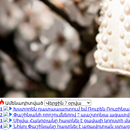
Ամենադիտված
1
Խստորեն դատապարտում եմ Ռուբեն Ռուբինյանի
2
Փաշինյանի որոշումներով 7 պաշտոնյա ազատվ
3
Սիլվա Հակոբյանը հայտնել է ցավալի կորստի մ
4
Նիկոլ Փաշինյանը հայտնել է առավոտյան ստ