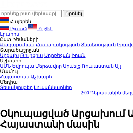
Հայերեն
Русский
English
Լրահոս
Ըստ թեմաների
Քաղաքական
Հասարակություն
Տնտեսություն
Իրավո
Տարածաշրջան
Արցախ
Թուրքիա
Ադրբեջան
Իրան
Աշխարհ
ԱՄՆ
Եվրոպա
Մերձավոր Արևելք
Ռուսաստան
Այլ
Մամուլ
Հայաստան
Աշխարհ
Մեդիա
Տեսանյութեր
Լուսանկարներ
2:00
Դերասանին մեղադրում են մ
Օկուպացված Արցախում Ալ
Հայաստանի մասին