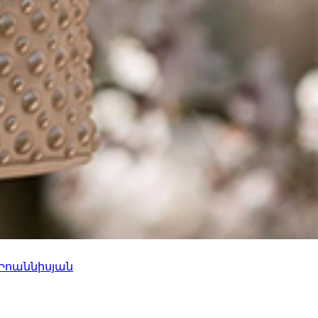
 Իոաննիսյան