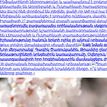
Ինֆանտինոյի ներողությունը և պահպանում է բոյկո
քննարկվել են Ադրբեջանի և Ուկրաինայի հարաբերու
Այս ձևով ինձ փորձում են լռեցնել, քանի որ ԱԺ-ում 
Մելիքյանն արձագանքել է կողակից ունենալու մասի
Իտալիայի 27 քաղաքներում տապի պատճառով վտան
առաջնորդվել բացառապես օրինականության սկզբո
Կառավարությունը կշարունակի կառուցողական դեր
են Լեհաստանի և Ուկրաինայի տարաձայնություններ
իշխանությունը հանուն երկրի ոչինչ չի անում (տեսանյ
թույլ տրվող վտանգավոր սխալի մասին
Եթե նման գ
Նոր մեղադրանք՝ Գագիկ Ծառուկյանին. Թրամփը ընտր
երկաթուղիների կոնցեսիոն կառավարումը. Օվերչուկ
պատգամավորի հոր հոգեհանգստին մասնակցելու ժ
38 վարչական իրավախախտում (տեսանյութ)
Պուտ
կհոսի այս կենդանակերպի նշանների ձեռքը. ո՞վ կ
Ամբողջ լրահոսը »