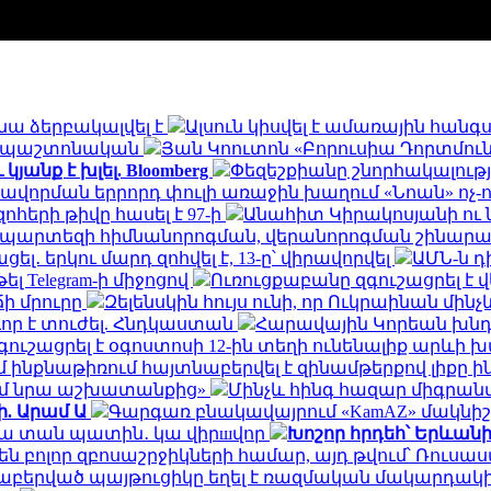
նա ձերբակալվել է
Ալսուն կիսվել է ամառային հան
ն․ պաշտոնական
Յան Կոուտոն «Բորուսիա Դորտմունդ
անք է խլել. Bloomberg
Փեզեշքիանը շնորհակալությ
ավորման երրորդ փուլի առաջին խաղում «Նոան» ոչ-
հերի թիվը հասել է 97-ի
Անահիտ Կիրակոսյանի ու 
ապարտեզի հիմնանորոգման, վերանորոգման շինա
․ երկու մարդ զոհվել է, 13-ը՝ վիրավորվել
ԱՄՆ-ն 
ել Telegram-ի միջոցով
Ուռուցքաբանը զգուշացրել է 
ճի մրուրը
Զելենսկին հույս ունի, որ Ուկրաինան մի
որ է տուժել. Հնդկաստան
Հարավային Կորեան խնդր
ւշացրել է օգոստոսի 12-ին տեղի ունենալիք արևի
ինքնաթիռում հայտնաբերվել է զինամթերքով լիքը 
եմ նրա աշխատանքից»
Մինչև հինգ հազար միգրանտ
ի. Արամ Ա
Գարգառ բնակավայրում «KamAZ» մակնիշ
ակա տան պատին․ կա վիրшվոր
Խոշոր հրդեհ՝ Երևան
ն բոլոր զբոսաշրջիկների համար, այդ թվում՝ Ռու
նաբերված պայթուցիկը եղել է ռազմական մակարդակ