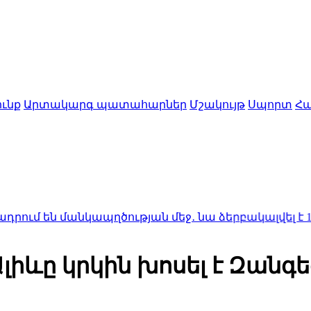
ւնք
Արտակարգ պատահարներ
Մշակույթ
Սպորտ
Հա
անկապղծության մեջ․ նա ձերբակալվել է
1:50
Ալսուն 
իևը կրկին խոսել է Զանգե