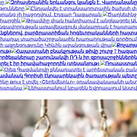
տը
Զոհասեղանին երևանցու կյանքն է․ Վարդանյանը
թյունները
Ընդլայնվել է տրանսպորտային ծախսի 
դա նրանց չի հաջողվում․ Էդգար Ղազարյան
Ծաղկեփնջեր
ն հարցին
Թրամփը փակ հանդիպում է անցկացրել Ա
գավորության առավելագույն մակարդակ է հայտար
ւնքներով. բարձրաստիճան հոգեւորականների հայտ
 խաղալ տարածաշրջանային խաղաղության գործում.
ի ազդեցությունը Կիևին աջակցության վրա
Քոչարյա
ութ)
Հայաստանի բնակչության թիվը շուրջ 7 հազար
ործելակերպը շարունակվի ՌԴ-ն իր զբոսաշրջիկների
ել է իր իրավահաջորդին (տեսանյութ)
Ռուսաստան
Օլեգ Գազմանովը քննադատել է արհեստական բան
ամանակ Գորիսի էկոպարեկային ծառայության պետը
ինը թույլ է տվել «Շերեմետևո» օդանավակայանի պ
հարստանա
Լեհաստանում կբացեն Եվրոպայում Աս