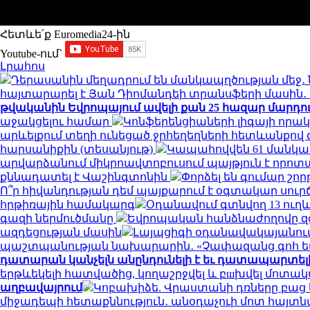
Հետևե՛ք Euromedia24-ին
Youtube-ում`
Լրահոս
Դերասանին մեղադրում են մանկապղծության մեջ․ 
հայտարարել է Յան Դիոմանդեի տրանսֆերի մասի
թվականին Եվրոպայում ավելի քան 25 հազար մարդու կյ
աջակցելու համար
Կոնֆերենցիաների լիգայի որակ
արևելքում տեղի ունեցած ջրհեղեղների հետևանքով զո
հարսանիքին (տեսանյութ)
Կապահովվեն 61 մանկ
արվարձանում միկրոավտոբուսում պայթյուն է որոտացել
քննադատել է Վաշինգտոնին
Փորձել են գումար շորթ
Ո՞ր հիվանդության դեմ պայքարում է օգտակար սուր
հրթիռային համակարգ
Օդանավում գտնվող 13 ուղև
գազի ներմուծմանը
Եվրոպական հանձնաժողովը զգո
ազդեցության մասին
Լայպցիգի օդանավակայանում 
պաշտպանության նախարարին․ «Չափազանց գոհ 
դատարան կանչելն անընդունելի է եւ դատապարտել
երթևեկելի հատվածից, կողաշրջվել և բшխվել մոտ
աղբավայրում
Կոբախիձե. Վրաստանի դռները բաց ե
միջադեպի հետաքննություն․ անօդաչուի մոտ հայտ