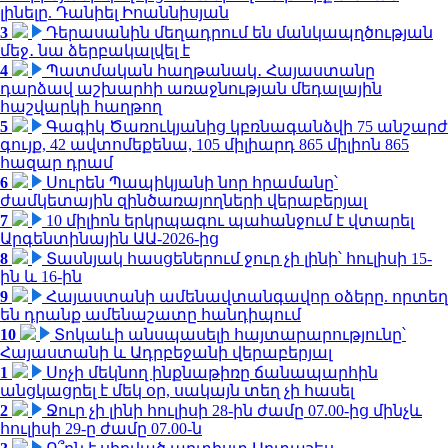
լինելը. Դանիել Իոաննիսյան
3
Դերասանին մեղադրում են մանկապղծության
մեջ․ նա ձերբակալվել է
4
Պատմական հաղթանակ․ Հայաստանը
դարձավ աշխարհի առաջնության մեդալային
հաշվարկի հաղթող
5
Գագիկ Ծառուկյանից կբռնագանձվի 75 անշարժ
գույք, 42 ավտոմեքենա, 105 միլիարդ 865 միլիոն 865
հազար դրամ
6
Սուրեն Պապիկյանի նոր հրամանը՝
ժամկետային զինծառայողների վերաբերյալ
7
10 միլիոն երկրպագու պահանջում է վտարել
Արգենտինային ԱԱ-2026-ից
8
Տասնյակ հասցեներում ջուր չի լինի՝ հուլիսի 15-
ին և 16-ին
9
Հայաստանի ամենավտանգավոր օձերը. որտեղ
են դրանք ամենաշատը հանդիպում
10
Տոկաևի անսպասելի հայտարարությունը՝
Հայաստանի և Ադրբեջանի վերաբերյալ
1
Սոչի մեկնող ինքնաթիռը ճանապարհին
անցկացրել է մեկ օր, սակայն տեղ չի հասել
2
Ջուր չի լինի հուլիսի 28-ին ժամը 07.00-ից մինչև
հուլիսի 29-ը ժամը 07.00-ն