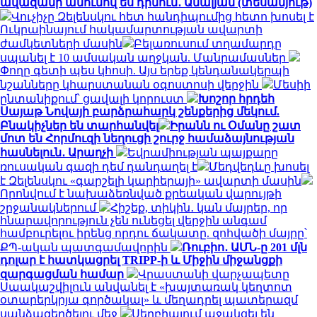
ավազանի անունով ես դիմում․ Ամալյան (տեսանյութ)
Վուչիչը Զելենսկու հետ հանդիպումից հետո խոսել է
Ուկրաինայում հակամարտության ավարտի
ժամկետների մասին
Բելառուսում տղամարդը
սպանել է 10 ամսական աղջկան. Մանրամասներ
Փողը գետի պես կհոսի. Այս երեք կենդանակերպի
նշանները կհարստանան օգոստոսի վերջին
Մեսիի
ընտանիքում՝ ցավալի կորուստ
Խոշոր հրդեհ
Սայաթ Նովայի բարձրահարկ շենքերից մեկում.
Բնակիչներ են տարհանվել
Իրանն ու Օմանը շատ
մոտ են Հորմուզի նեղուցի շուրջ համաձայնության
հասնելուն․ Արաղչի
Եվրամիության պայքարը
ռուսական գազի դեմ դանդաղել է
Մեդվեդևը խոսել
է Զելենսկու «գարշելի կարիերայի» ավարտի մասին
Որոնվում է նախաձեռնված քրեական վարույթի
շրջանակներում
Հիշեք, տիկին․ կան մայրեր, որ
հնարավորություն չեն ունեցել վերջին անգամ
համբուրելու իրենց որդու ճակատը. զոհվածի մայրը՝
ՔՊ-ական պատգամավորին
Ռուբիո․ ԱՄՆ-ը 201 մլն
դոլար է հատկացրել TRIPP-ի և Միջին միջանցքի
զարգացման համար
Վրաստանի վարչապետը
Սաակաշվիլուն անվանել է «խայտառակ կեղտոտ
օտարերկրյա գործակալ» և մեղադրել պատերազմ
սանձազերծելու մեջ
Սերբիայում աջակցել են