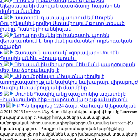
3
Ո՞րն է սիրված արտիստ Արտաշես
Ալեքսանյանի մահվան պատճառը. հայտնի են
մանրամասներ
4
Խստորեն դատապարտում եմ Ռուբեն
Ռուբինյանի կողմից Ստամբուլում թուրք տեսած
լինելը. Դանիել Իոաննիսյան
5
Նորայրը մեկնել էր հանգստի, արդեն
վերադառնում է. նոր մանրամասներ՝ ողբերգական
դեպքից
6
Շառաչուն ապտակ՝ «զորավար» Սուրեն
Պապիկյանին․ «Հրապարակ»
7
Դերասանին մեղադրում են մանկապղծության
մեջ․ նա ձերբակալվել է
8
Ավտոմեքենայում հայտնաբերվել է
առողջապահության նախկին նախարար, վիրաբույժ
Գագիկ Ստամբուլցյանի մարմինը
9
Սուրեն Պապիկյանը պաշտոնից ազատել է
«համացանցի հիթ» դարձած վարչության պետին
10
ՔՊ-ն կորցրեց 1224 ձայն. Վահագն Ալեքսանյան
© 2011-2026 Lurer.com Մեջբերումներ անելիս ակտիվ հղումը Lurer.com-
ին պարտադիր է: Կայքի հոդվածների մասնակի կամ
ամբողջական հեռուստառադիոընթերցումն առանց Lurer.com-ին
հղման արգելվում է:Կայքում արտահայտված կարծիքները
պարտադիր չէ, որ համընկնեն կայքի խմբագրության տեսակետի
հետ:Գովազդների բովանդակության համար կայքը