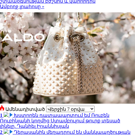
շտապօգնության բժշկին և վարորդին
Ամբողջ լրահոսը »
Ամենադիտված
1
Խստորեն դատապարտում եմ Ռուբեն
Ռուբինյանի կողմից Ստամբուլում թուրք տեսած
լինելը. Դանիել Իոաննիսյան
2
Դերասանին մեղադրում են մանկապղծության