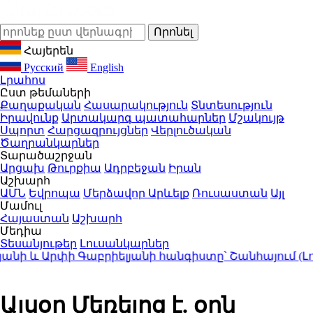
Հայերեն
Русский
English
Լրահոս
Ըստ թեմաների
Քաղաքական
Հասարակություն
Տնտեսություն
Իրավունք
Արտակարգ պատահարներ
Մշակույթ
Սպորտ
Հարցազրույցներ
Վերլուծական
Ծաղրանկարներ
Տարածաշրջան
Արցախ
Թուրքիա
Ադրբեջան
Իրան
Աշխարհ
ԱՄՆ
Եվրոպա
Մերձավոր Արևելք
Ռուսաստան
Այլ
Մամուլ
Հայաստան
Աշխարհ
Մեդիա
Տեսանյութեր
Լուսանկարներ
ի և Արփի Գաբրիելյանի հանգիստը՝ Շանհայում (Լու
Այսօր Մեռելոց է. օրն