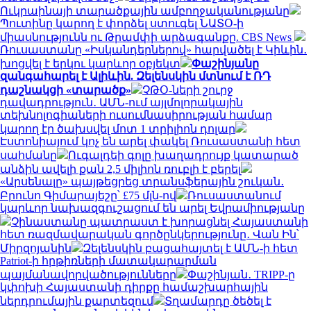
Ուկրաինայի տարածքային ամբողջականությանը
Պուտինը կարող է փորձել ստուգել ՆԱՏՕ-ի
միասնությունն ու Թրամփի արձագանքը. CBS News
Ռուսաստանը «Իսկանդերներով» հարվածել է Կիևին․
խոցվել է երկու կարևոր օբյեկտ
Փաշինյանը
զանգահարել է Ալիևին. Զելենսկին մտնում է ՌԴ
դաշնակցի «տարածք»
ՉԹՕ-ների շուրջ
դավադրություն․ ԱՄՆ-ում այլմոլորակային
տեխնոլոգիաների ուսումնասիրության համար
կարող էր ծախսվել մոտ 1 տրիլիոն դոլար
Էստոնիայում կոչ են արել փակել Ռուսաստանի հետ
սահմանը
Ուգալդեի գոլը խաղադրույք կատարած
անձին ավելի քան 2,5 միլիոն ռուբլի է բերել
«Արսենալը» պայթեցրեց տրանսֆերային շուկան․
Բրունո Գիմարայեշը՝ £75 մլն-ով
Ռուսաստանում
կարևոր նախազգուշացում են արել Եվրամիությանը
Չինաստանը պատրաստ է խորացնել Հայաստանի
հետ ռազմավարական գործընկերությունը․ Վան Ին՝
Միրզոյանին
Զելենսկին բացահայտել է ԱՄՆ-ի հետ
Patriot-ի հրթիռների մատակարարման
պայմանավորվածությունները
Փաշինյան․ TRIPP-ը
կփոխի Հայաստանի դիրքը համաշխարհային
ներդրումային քարտեզում
Տղամարդը ծեծել է