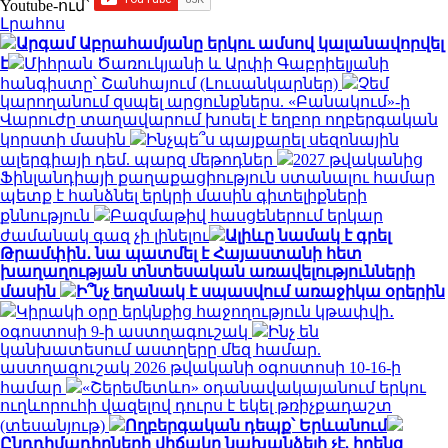
Youtube-ում`
Լրահոս
Արգամ Աբրահամյանը երկու ամսով կալանավորվել
է
Միհրան Ծառուկյանի և Արփի Գաբրիելյանի
հանգիստը՝ Շանհայում (Լուսանկարներ)
Չեմ
կարողանում զսպել արցունքներս. «Բանակում»-ի
Վարուժը տաղավարում խոսել է եղբոր ողբերգական
կորստի մասին
Ինչպե՞ս պայքարել սեզոնային
ալերգիայի դեմ. պարզ մեթոդներ
2027 թվականից
Ֆինլանդիայի քաղաքացիություն ստանալու համար
պետք է հանձնել երկրի մասին գիտելիքների
քննություն
Բազմաթիվ հասցեներում երկար
ժամանակ գազ չի լինելու
Ալիևը նամակ է գրել
Թրամփին․ նա պատմել է Հայաստանի հետ
խաղաղության տնտեսական առավելությունների
մասին
Ի՞նչ եղանակ է սպասվում առաջիկա օրերին
Կիրակի օրը երկնքից հաջողություն կթափվի․
օգոստոսի 9-ի աստղագուշակ
Ինչ են
կանխատեսում աստղերը մեզ համար.
աստղագուշակ 2026 թվականի օգոստոսի 10-16-ի
համար
«Շերեմետևո» օդանավակայանում երկու
ուղևորուհի վազելով դուրս է եկել թռիչքադաշտ
(տեսանյութ)
Ողբերգական դեպք՝ Երևանում
Ընդդիմադիրների վիճակը նախանձելի չէ. իրենց