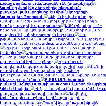
առաջ փորձառու դեմագոգներ են (տեսանյութ)
Կարևոր չի ով ինչ ձեռք բերեց հերթական
քաղաքական պրոցեսից, ես միայն կորցրեցի.
Կարապետ Պողոսյան
«Ֆելոն հիվանդանոցից
պոնչիկ ա ուզել». Գոռ Հակոբյանը իր ձեռքով որդու
համար պոնչիկ է պատրաստել
Ամեն ինչ սկսվում է
հենց հիմա․ Այս կենդանակերպի նշանների համար
բացվում է կյանքի բոլորովին նոր փուլ
2026
թվականի հունիսն ու հուլիսը Եվրոպայում դարձել են
դիտարկումների պատմության ամենաշոգ ամիսները
Տզի խայթոցի հետևանքով կինը 42 օր մնացել է
կոմայի մեջ
Արտակարգ դեպք՝ Երևանում․ կոտրել
են «Հույս բոլոր մարդկանց» հիմնադրամի շենքի
պատուհաններն ու դռները
Երևանում և
մարզերում երկար ժամանակ լույս չի լինելու
ԱՄՆ-ի
ոստիկանությունը բացահայտել է, թե որ
ֆուտբոլիստն է ամենաշատը uպառնալիքներ ստացել
ԱԱ-2026-ի ժամանակ
ՏԱՍՍ․ ԱՄՆ հատուկ
բանագնացներն առաջիկա 10 օրում կարող են այցելել
Կիև և Մոսկվա
Ինֆլուենսերներին կտուգանեն $5000
քաղաքական գովազդի համար
Մեդվեդևը
Արևմուտքի առաջնորդներին զգուշացրել է
հատուցման մասին
Դու ո՞վ ես, որ Կաթողիկոսին