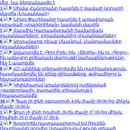
մեջ․ նա ձերբակալվել է
3
Սիլվա Հակոբյանը հայտնել է ցավալի կորստի
մասին (Լուսանկար)
4
Նիկոլ Փաշինյանը հայտնել է առավոտյան
ստացած «տարօրինակ» նամակի մասին
5
Հասմիկ Կարապետյանի համարձակ
լուսանկարները՝ լողավազանից (լուսանկարներ)
6
Արտակարգ դեպք Սևանում. Մանրամասներ
(լուսանկարներ)
7
Ավարտվել է «Գող Բջե»-ին, «Տեցիկ»-ին ու «Գոջո»-
ին առնչվող քրեական վարույթի նախաքննությունը.
ինչ է պարզվել
8
425 անձինք տեղափոխվել են ոստիկանություն․
հայտնաբերվել են զենք-զինամթերք, թմրամիջոց և
հետախուզվողներ
9
Կիլիկիայում կրակոցներով ուղեկցված
«ռազբորկայի» բացառիկ տեսանյութ է
հրապարակվել
10
Գազ չի լինի օգոստոսի 4-ին ժամը 09:00-ից մինչև
ժամը 18:00-ն
1
Ջուր չի լինի հուլիսի 28-ին ժամը 07.00-ից մինչև
հուլիսի 29-ը ժամը 07.00-ն
2
Խստորեն դատապարտում եմ Ռուբեն
Ռուբինյանի կողմից Ստամբուլում թուրք տեսած