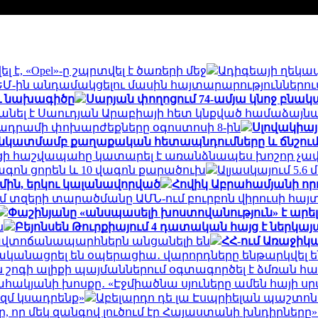
 է, «Opel»-ը շպրտվել է ծառերի մեջ
Ադիգեայի ղեկա
ԵՄ-ին անդամակցելու մասին հայտարարություններու
ու նախագիծը
Սարյան փողոցում 74-ամյա կնոջ բնակա
նել է Սաուդյան Արաբիայի հետ կնքված համաձայն
ադրամի փոխարժեքները օգոստոսի 8-ին
Սլովակիայ
 նկատմամբ քաղաքական հետապնդումները և ճնշում
ցի հաշվապահը կատարել է առանձնապես խոշոր չափ
ագոն ցորեն և 10 վագոն քարածուխ
Ալյասկայում 5.6
մին, երկու կալանավորված
Հովիկ Աբրահամյանի որդ
ւմ տզերի տարածմանը ԱՄՆ-ում բուրբոն վիրուսի հայ
Փաշինյանը «անսպասելի խոստովանություն» է արել․
ն
Բեյոնսեն Թուրքիայում 4 դատական հայց է ներկայ
 ավտոճանապարհներն անցանելի են
ՀՀ-ում Առաջիկ
ականացրել են օպերացիա․ վարորդները ենթարկվե
ն շոգի ալիքի պայմաններում օգտագործել է ձմռան
հակյանի խոսքը․ «Էջմիածնա սյուները ամեն հայի սր
զմ կսադրենք»
Աբելարդո դե լա Էսպրիելան պաշտո
ր, որ մեկ զանգով լուծում էր Հայաստանի խնդիրներ