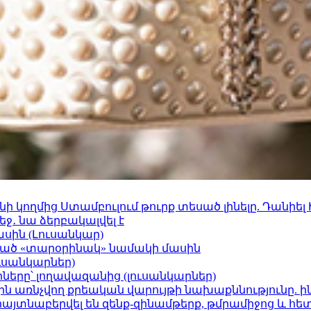
 կողմից Ստամբուլում թուրք տեսած լինելը. Դանիել
ջ․ նա ձերբակալվել է
ասին (Լուսանկար)
ացած «տարօրինակ» նամակի մասին
ւսանկարներ)
երը՝ լողավազանից (լուսանկարներ)
ո»-ին առնչվող քրեական վարույթի նախաքննությունը. ի
 հայտնաբերվել են զենք-զինամթերք, թմրամիջոց և հ