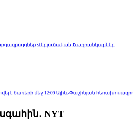
րցազրույցներ
Վերլուծական
Ծաղրանկարներ
երի մեջ
12:09
Ալիև-Փաշինյան հեռախոսազրույց․ օրակար
ագահին․ NYT