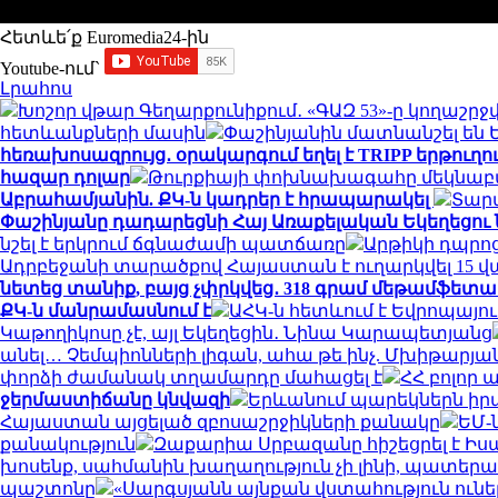
Հետևե՛ք Euromedia24-ին
Youtube-ում`
Լրահոս
Խոշոր վթար Գեղարքունիքում․ «ԳԱԶ 53»-ը կողաշրջվել
հետևանքների մասին
Փաշինյանին մատնանշել են 
հեռախոսազրույց․ օրակարգում եղել է TRIPP երթուղ
հազար դոլար
Թուրքիայի փոխնախագահը մեկնաբա
Աբրահամյանին. ՔԿ-ն կադրեր է հրապարակել
Տար
Փաշինյանը դադարեցնի Հայ Առաքելական Եկեղեցու
նշել է երկրում ճգնաժամի պատճառը
Արթիկի դպրո
Ադրբեջանի տարածքով Հայաստան է ուղարկվել 15 վ
նետեց տանիք, բայց չփրկվեց․ 318 գրամ մեթամֆետա
ՔԿ-ն մանրամասնում է
ԱՀԿ-ն հետևում է Եվրոպայո
Կաթողիկոսը չէ, այլ Եկեղեցին․ Նինա Կարապետյանց
անել… Չեմպիոնների լիգան, ահա թե ինչ. Մխիթարյա
փորձի ժամանակ տղամարդը մահացել է
ՀՀ բոլոր
ջերմաստիճանը կնվազի
Երևանում պարեկներն իր
Հայաստան այցելած զբոսաշրջիկների քանակը
ԵՄ-
քանակություն
Զաքարիա Սրբազանը հիշեցրել է Իսա
խոսենք, սահմանին խաղաղություն չի լինի, պատերա
պաշտոնը
«Սարգսյանն այնքան վստահություն ունե