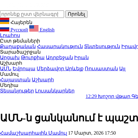
Հայերեն
Русский
English
Լրահոս
Ըստ թեմաների
Քաղաքական
Հասարակություն
Տնտեսություն
Իրավո
Տարածաշրջան
Արցախ
Թուրքիա
Ադրբեջան
Իրան
Աշխարհ
ԱՄՆ
Եվրոպա
Մերձավոր Արևելք
Ռուսաստան
Այլ
Մամուլ
Հայաստան
Աշխարհ
Մեդիա
Տեսանյութեր
Լուսանկարներ
12:29
Խոշոր վթար Գեղարքունիքում
ԱՄՆ-ն ցանկանում է պաշտ
Համաշխարհային Մամուլ
17 Մարտ, 2026 17:50