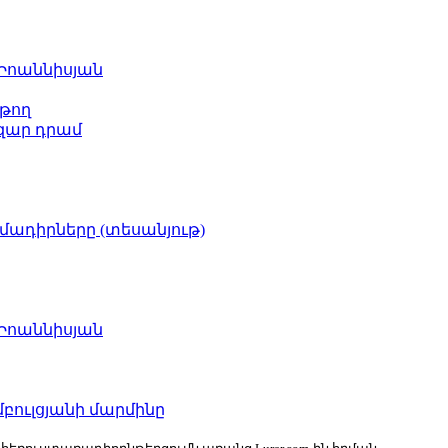
 Իոաննիսյան
թող
ազար դրամ
իմադիրները (տեսանյութ)
 Իոաննիսյան
բուլցյանի մարմինը