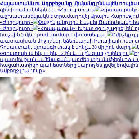
Հայաստանն ու Ադրբեջանը միմյանց ընկալեն որպես
զինվորականներն են․ «Հրապարակ»
«Հրապարակ». 
աշխատասենյակն է տրամադրվել Արայիկ Հարություն
«Ժողովուրդ»
Փաշինյանը որս է սկսել Ծառուկյան
«Ժողովուրդ»
«Հրապարակ». Խիստ զգուշացրել են՝ 
հաշվին 5 մլն դրամ գումար է փոխանցվել
Բժիշկը զգ
պատասխան միջոցներ կձեռնարկի Իտալիայի հետ 
Չինաստան․ վտանգի տակ է մինչև 30 միլիոն մարդ
օգոստոսի 10-ին, 11-ին, 12-ին և 13-ին գազ չի լինելու
Ի
պատմության ամենաթանկարժեք տրանսֆերն է ձև
հացահատիկի պահեստները կարող են լցվել ծովա
Ամբողջ լրահոսը »