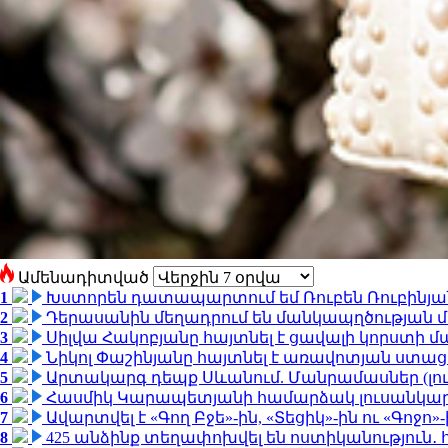
Ամենադիտված
1
Խստորեն դատապարտում եմ Ռուբեն Ռուբինյանի
2
Դերասանին մեղադրում են մանկապղծության մե
3
Սիլվա Հակոբյանը հայտնել է ցավալի կորստի մ
4
Նիկոլ Փաշինյանը հայտնել է առավոտյան ստ
5
Արտակարգ դեպք Սևանում. Մանրամասներ (լո
6
Հասմիկ Կարապետյանի համարձակ լուսանկարն
7
Ավարտվել է «Գող Բջե»-ին, «Տեցիկ»-ին ու «Գոջ
8
425 անձինք տեղափոխվել են ոստիկանություն․