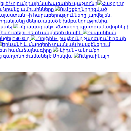
քել է Կոլումբիայի նախագահի պաշտոնը
Հաջորդը
ւ նրանց ամուսինները
Ում շքեղ նորոգված
այաստան»-ի հարաբերությունները լարվել են․
դանյանը մեկուսացած է խմբակցությունից․
զատել
«Հրապարակ». Հեռացող պատգամավորների
ամիս ուտելու հետևանքների մասին
Իսպանիան
ցել է 4000-ը
«Դոլֆին» թայֆունը շարժվում է դեպի
Երևանի և մարզերի տասնյակ հասցեներում
հետ համաձայնագիրը
«Լիդսն» ակումբի
ց գաղտնի ժամանել է Մոսկվա
Ուկրաինայի