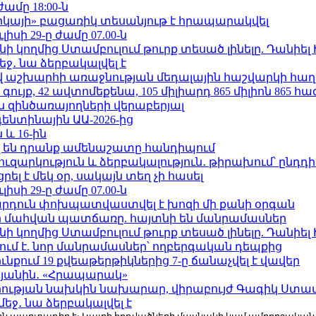
ժամը 18:00-ն
որկայի» բացառիկ տեսանյութ է հրապարակվել
ւլիսի 29-ը ժամը 07.00-ն
 կողմից Ստամբուլում թուրք տեսած լինելը. Դանիել
ջ․ նա ձերբակալվել է
աշխարհի առաջնության մեդալային հաշվարկի հաղ
ւյք, 42 ավտոմեքենա, 105 միլիարդ 865 միլիոն 865 հ
 զինծառայողների վերաբերյալ
ենտինային ԱԱ-2026-ից
 և 16-ին
 են դրանք ամենաշատը հանդիպում
ւզարկություն և ձերբակալություն․ թիրախում՝ ընդդ
լ է մեկ օր, սակայն տեղ չի հասել
ւլիսի 29-ը ժամը 07.00-ն
րդուն փոխպատվաստվել է խոզի մի քանի օրգան
նի մահվան պատճառը. հայտնի են մանրամասներ
 կողմից Ստամբուլում թուրք տեսած լինելը. Դանիել
ում է. նոր մանրամասներ՝ ողբերգական դեպքից
քում 19 քվեաթերթիկներից 7-ը ճանաչվել է վավեր
կյանին․ «Հրապարակ»
ության նախկին նախարար, վիրաբույժ Գագիկ Ստամ
ջ․ նա ձերբակալվել է