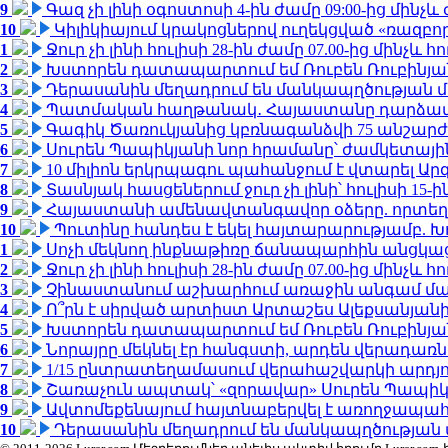
9
Գազ չի լինի օգոստոսի 4-ին ժամը 09:00-ից մինչև 
10
Կիլիկիայում կրակոցներով ուղեկցված «ռազբ
1
Ջուր չի լինի հուլիսի 28-ին ժամը 07.00-ից մինչև հո
2
Խստորեն դատապարտում եմ Ռուբեն Ռուբինյանի
3
Դերասանին մեղադրում են մանկապղծության մե
4
Պատմական հաղթանակ․ Հայաստանը դարձավ 
5
Գագիկ Ծառուկյանից կբռնագանձվի 75 անշարժ գո
6
Սուրեն Պապիկյանի նոր հրամանը՝ ժամկետային
7
10 միլիոն երկրպագու պահանջում է վտարել Արգ
8
Տասնյակ հասցեներում ջուր չի լինի՝ հուլիսի 15-ին
9
Հայաստանի ամենավտանգավոր օձերը. որտեղ
10
Պուտինը հանդես է եկել հայտարարությամբ. Խո
1
Սոչի մեկնող ինքնաթիռը ճանապարհին անցկացրե
2
Ջուր չի լինի հուլիսի 28-ին ժամը 07.00-ից մինչև հո
3
Չինաստանում աշխարհում առաջին անգամ մա
4
Ո՞րն է սիրված արտիստ Արտաշես Ալեքսանյա
5
Խստորեն դատապարտում եմ Ռուբեն Ռուբինյանի
6
Նորայրը մեկնել էր հանգստի, արդեն վերադառն
7
1/15 ընտրատեղամասում վերահաշվարկի արդյուն
8
Շառաչուն ապտակ՝ «զորավար» Սուրեն Պապի
9
Ավտոմեքենայում հայտնաբերվել է առողջապահ
10
Դերասանին մեղադրում են մանկապղծության մե