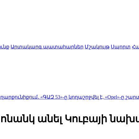
ւնք
Արտակարգ պատահարներ
Մշակույթ
Սպորտ
Հա
․ «ԳԱԶ 53»-ը կողաշրջվել է, «Opel»-ը շպրտվել է ծառ
ոնանկ անել Կուբայի նախ