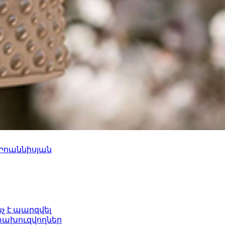
 Իոաննիսյան
նչ է պարզվել
ետախուզվողներ