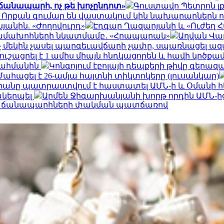
 ճանապարհ, ոչ թե խոչընդոտ»
Գուստավո Պետրոն լ
Որքան գումար են վաստակում կին նախարարներն ո
յանին. «Ժողովուրդ»
Էդգար Ղազարյանի և «Ուժեղ Հ
ի համախոհների նկատմամբ․ «Հրապարակ»
Աղվան Վար
ոչ մեկին չասել պարգեւավճարի չափը, սպառնացել ա
ուշացրել է 1 ամիս միայն հնդկացորեն և հավի կրծք
սահմանին
Կոնգոյում էբոլայի դեպքերի թիվը գերազան
Մահացել է 26-ամյա հայտնի տիկտոկերը (լուսանկար)
րանը պատրաստվում է հաստատել ԱՄՆ-ի և Օմանի 
ակերպել
Արմեն Ջիգարխանյանի խորթ որդին ԱՄՆ-ի
յին ճանապարհների փակման պատճառով