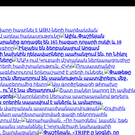
վարը հայտնել է ԱԹՍ-ների հարձակման
մ առկա հակասությունը
Ալիև-Փաշինյան
րանից գողացել են 165 հազար դոլարի ոսկի և 10
ագիրը
Ինչպես են ձերբակալում Արգամ
ի նախկին ղեկավարները պահանջում են, որ Նիկոլ
ները
ՄԱԿ-ում Կուբայի մշտական ​​ներկայացուցիչը
երի հափշտակություն. ՀԿԿ
Ռուսաստանից
 մագնիտուդով երկրաշարժ է տեղի ունեցել
Փաթեթը
ուն մեղադրում են սպանություն պատվիրելու մեջ․
տնաբերումից հետո
Այս գործընթացի թիրախը
 ու՞մ է նա մեղադրում
Շատ բաներ կարող էի ավելին
ացրել
Մարոկկոյից Սեուտա պարապլանով թռչելու
ա օրերին սպասվում է անձրև և ամպրոպ․
լ են վարչական պատասխանատվության
Հուլիսին
 համար պահեստավորված գազի ռեկորդային
տում են»
Աբրահամյան․ «Որ հարցնես՝ կասեն՝ եթե
նապես ստանձնել է Կոլումբիայի նախագահի
ը»․ Շարմազանով
Փաշինյան․ «TRIPP-ը կօգնի, որ