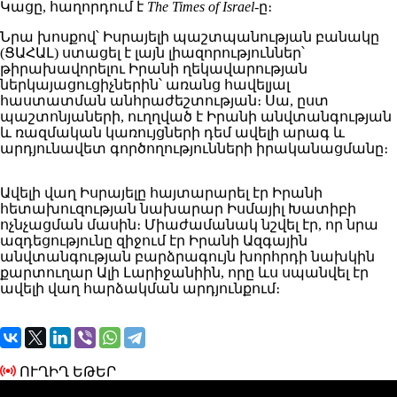
Կացը, հաղորդում է
The Times of Israel
-ը։
Նրա խոսքով՝ Իսրայելի պաշտպանության բանակը
(ՑԱՀԱԼ) ստացել է լայն լիազորություններ՝
թիրախավորելու Իրանի ղեկավարության
ներկայացուցիչներին՝ առանց հավելյալ
հաստատման անհրաժեշտության։ Սա, ըստ
պաշտոնյաների, ուղղված է Իրանի անվտանգության
և ռազմական կառույցների դեմ ավելի արագ և
արդյունավետ գործողությունների իրականացմանը։
Ավելի վաղ Իսրայելը հայտարարել էր Իրանի
հետախուզության նախարար Իսմայիլ Խատիբի
ոչնչացման մասին։ Միաժամանակ նշվել էր, որ նրա
ազդեցությունը զիջում էր Իրանի Ազգային
անվտանգության բարձրագույն խորհրդի նախկին
քարտուղար Ալի Լարիջանիին, որը ևս սպանվել էր
ավելի վաղ հարձակման արդյունքում։
ՈՒՂԻՂ ԵԹԵՐ