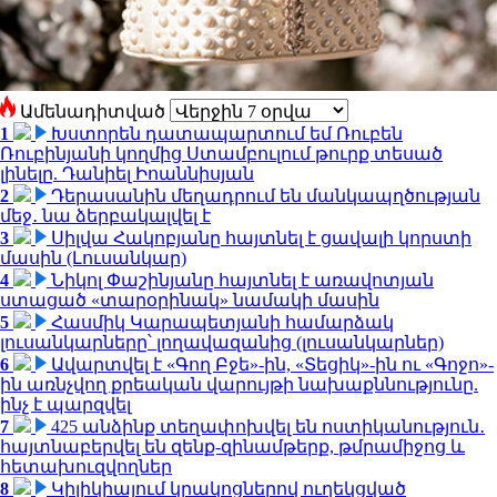
Ամենադիտված
1
Խստորեն դատապարտում եմ Ռուբեն
Ռուբինյանի կողմից Ստամբուլում թուրք տեսած
լինելը. Դանիել Իոաննիսյան
2
Դերասանին մեղադրում են մանկապղծության
մեջ․ նա ձերբակալվել է
3
Սիլվա Հակոբյանը հայտնել է ցավալի կորստի
մասին (Լուսանկար)
4
Նիկոլ Փաշինյանը հայտնել է առավոտյան
ստացած «տարօրինակ» նամակի մասին
5
Հասմիկ Կարապետյանի համարձակ
լուսանկարները՝ լողավազանից (լուսանկարներ)
6
Ավարտվել է «Գող Բջե»-ին, «Տեցիկ»-ին ու «Գոջո»-
ին առնչվող քրեական վարույթի նախաքննությունը.
ինչ է պարզվել
7
425 անձինք տեղափոխվել են ոստիկանություն․
հայտնաբերվել են զենք-զինամթերք, թմրամիջոց և
հետախուզվողներ
8
Կիլիկիայում կրակոցներով ուղեկցված