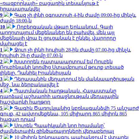
«ռազբորկայի» բացառիկ տեսանյութ է
հրապարակվել
9
Գազ չի լինի օգոստոսի 4-ին ժամը 09:00-ից մինչև
ժամը 18:00-ն
10
Ողբերգական վթար Երևանում․ Գայի
պողոտայում մեքենաներ են բախվել, մեկ այլ
մեքենայի վրա էլ ցուցանակ է ընկել. վարորդը
մահացել է
1
Ջուր չի լինի հուլիսի 28-ին ժամը 07.00-ից մինչև
հուլիսի 29-ը ժամը 07.00-ն
2
Խստորեն դատապարտում եմ Ռուբեն
Ռուբինյանի կողմից Ստամբուլում թուրք տեսած
լինելը. Դանիել Իոաննիսյան
3
Դերասանին մեղադրում են մանկապղծության
մեջ․ նա ձերբակալվել է
4
Պատմական հաղթանակ․ Հայաստանը
դարձավ աշխարհի առաջնության մեդալային
հաշվարկի հաղթող
5
Գագիկ Ծառուկյանից կբռնագանձվի 75 անշարժ
գույք, 42 ավտոմեքենա, 105 միլիարդ 865 միլիոն 865
հազար դրամ
6
Սուրեն Պապիկյանի նոր հրամանը՝
ժամկետային զինծառայողների վերաբերյալ
7
10 միլիոն երկրպագու պահանջում է վտարել