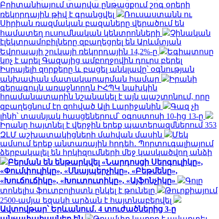
Բրիտանիայում տարվա ընթացքում շոգ օրերի
ռեկորդային թիվ է գրանցվել
Ռուսաստանն ու
Սիրիան ռազմական բազաները վերածում են
համատեղ ուսումնական կենտրոնների
Չինական
էլեկտրամոբիլները զբաղեցրել են Արևմտյան
Եվրոպայի շուկայի ռեկորդային 14,2%-ը
Եգիպտոսը
կոչ է արել Գազայից ամբողջովին դուրս բերել
Իսրայելի զորքերը և բացել անկլավը՝ օգնության
անխափան մատակարարման համար
Իրանի
գերագույն առաջնորդն ԻՀՊԿ նախկին
հրամանատարին նշանակել է այն պաշտոնում, որը
զբաղեցնում էր զոհված Ալի Լարիջանին
Գազ չի
լինի՝ տասնյակ հասցեներում՝ օգոստոսի 10-ից 13-ը
Իրանը հայտնել է վերջին երեք պատերազմներում 353
ԶԼՄ աշխատակիցների մահվան մասին
Մեկ
ամսում երեք անտառային հրդեհ․ Պորտուգալիայում
ձերբակալել են հրկիզումների մեջ կասկածվող անձի
Բերման են ենթարկվել «Նարդոսցի Սերգուլիկը»,
«Փումփուլիկը», «Սնայպերչիկը», «Բեթմենը»,
«Խուճուճիկը», «Խուտուտիկը», «Այֆոնչիկը»
Գոլը
տոնելիս ֆուտբոլիստն ընկել է թունելը
Թուրքիայում
2500-ամյա եզակի արձան է հայտնաբերվել
Ավտովթար՝ Երևանում․ 4 տուժածներից 3-ը
անչափահասներ են
Թրամփը կարող է ավարտել