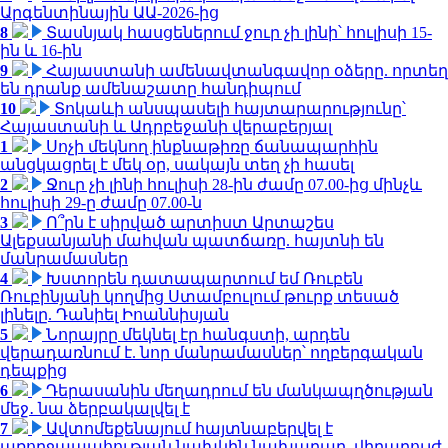
Արգենտինային ԱԱ-2026-ից
8
Տասնյակ հասցեներում ջուր չի լինի՝ հուլիսի 15-
ին և 16-ին
9
Հայաստանի ամենավտանգավոր օձերը. որտեղ
են դրանք ամենաշատը հանդիպում
10
Տոկաևի անսպասելի հայտարարությունը՝
Հայաստանի և Ադրբեջանի վերաբերյալ
1
Սոչի մեկնող ինքնաթիռը ճանապարհին
անցկացրել է մեկ օր, սակայն տեղ չի հասել
2
Ջուր չի լինի հուլիսի 28-ին ժամը 07.00-ից մինչև
հուլիսի 29-ը ժամը 07.00-ն
3
Ո՞րն է սիրված արտիստ Արտաշես
Ալեքսանյանի մահվան պատճառը. հայտնի են
մանրամասներ
4
Խստորեն դատապարտում եմ Ռուբեն
Ռուբինյանի կողմից Ստամբուլում թուրք տեսած
լինելը. Դանիել Իոաննիսյան
5
Նորայրը մեկնել էր հանգստի, արդեն
վերադառնում է. նոր մանրամասներ՝ ողբերգական
դեպքից
6
Դերասանին մեղադրում են մանկապղծության
մեջ․ նա ձերբակալվել է
7
Ավտոմեքենայում հայտնաբերվել է
առողջապահության նախկին նախարար, վիրաբույժ