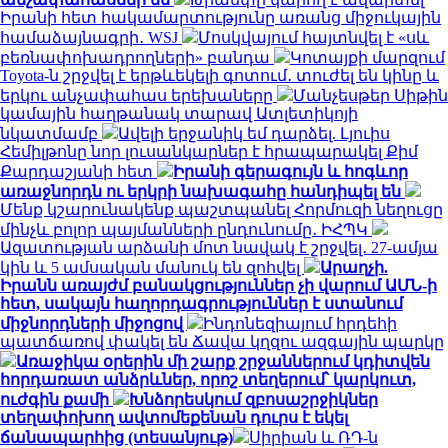
Իրանի հետ հակամարտությունը առանց միջուկային
համաձայնագրի․ WSJ
Մոսկվայում հայտնվել է «սև
բեռնափոխադրողների» բանդա
Կոտայքի մարզում
Toyota-ն շրջվել է երթևեկելի գոտում․ տուժել են կինը և
երկու անչափահաս երեխաները
Մանչեսթեր Սիթին
կամային հաղթանակ տարավ Ատլետիկոյի
նկատմամբ
Ավելի երջանիկ եմ դարձել. Լյուիս
Հեմիլթոնը նոր լուսանկարներ է հրապարակել Քիմ
Քարդաշյանի հետ
Իրանի գերագույն և հոգևոր
առաջնորդն ու երկրի նախագահը հանդիպել են
Մենք կշարունակենք պաշտպանել Հորմուզի նեղուցը
մինչև բոլոր պայմանների ընդունումը․ ԻՀՊԿ
Ազատության արձանի մոտ նավակ է շրջվել․ 27-ամյա
կին և 5 ամսական մանուկ են զոհվել
Արաղչի.
Իրանն առայժմ բանակցություններ չի վարում ԱՄՆ-ի
հետ, սակայն հաղորդագրություններ է ստանում
միջնորդների միջոցով
Ինդոնեզիայում հրդեհի
պատճառով փակել են Ճավա կղզու ազգային պարկը
Առաջիկա օրերին մի շարք շրջաններում կդիտվեն
հորդառատ անձրևներ, որոշ տեղերում՝ կարկուտ,
ուժգին քամի
Խնձորեսկում զբոսաշրջիկներ
տեղափոխող ավտոմեքենան դուրս է եկել
ճանապարհից (տեսանյութ)
Սիրիան և ՌԴ-ն