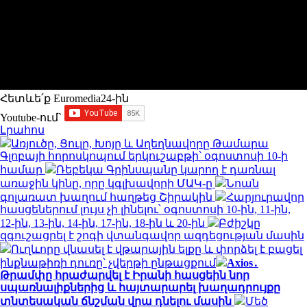
Հետևե՛ք Euromedia24-ին
Youtube-ում`
Լրահոս
Առյուծը, Ցուլը, Խոյը և Աղեղնավորը Թամարա
Գլոբայի հորոսկոպում երկուշաբթի՝ օգոստոսի 10-ի
համար
Ռեբեկա Գրինսպանը կարող է դառնալ
առաջին կինը, որը կգլխավորի ՄԱԿ-ը
Նոան
գոլառատ խաղում հաղթեց Շիրակին
Հարյուրավոր
հասցեներում լույս չի լինելու՝ օգոստոսի 10-ին, 11-ին,
12-ին, 13-ին, 14-ին, 17-ին, 18-ին և 20-ին
Բժիշկը
զգուշացրել է շոգի վտանգավոր ազդեցության մասին
Ուղևորը վնասել է վթարային ելքը և փորձել է բացել
ինքնաթիռի դուռը՝ չվերթի ընթացքում
Axios․
Թրամփը հրաժարվել է Իրանի հասցեին նոր
սպառնալիքներից և հայտարարել խաղադրույքը
տնտեսական ճնշման վրա դնելու մասին
Մեծ