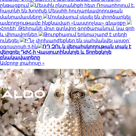
ընթացքում
Մեսսին ընտանիքի հետ Ռոսարիոյում է.
հայտնի են Խորխե Մեսսիի հուղարկավորության
մանրամասները
Մոսկվայում սկսել են փորձարկել
ամբողջությամբ ինքնավար «Լաստոչկա» գնացքը
Հրդեհ՝ Թեհրանի մոտ գտնվող գործարանում. կա զոհ
և վիրավորներ
Թուրքիայում երկրաշարժ է տեղի
ունեցել
Ի՞նչ փոխարժեքներ են սահմանվել այսօր՝
օգոստոսի 9-ին
ՌԴ ԶՈւ-ն վերահսկողության տակ է
վերցրել ԴԺՀ-ի Վասյուտինսկոյե և Տորեցկոյե
բնակավայրերը
Ամբողջ լրահոսը »