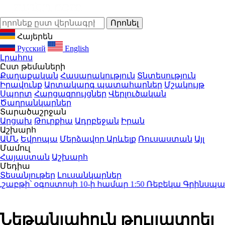
Հայերեն
Русский
English
Լրահոս
Ըստ թեմաների
Քաղաքական
Հասարակություն
Տնտեսություն
Իրավունք
Արտակարգ պատահարներ
Մշակույթ
Սպորտ
Հարցազրույցներ
Վերլուծական
Ծաղրանկարներ
Տարածաշրջան
Արցախ
Թուրքիա
Ադրբեջան
Իրան
Աշխարհ
ԱՄՆ
Եվրոպա
Մերձավոր Արևելք
Ռուսաստան
Այլ
Մամուլ
Հայաստան
Աշխարհ
Մեդիա
Տեսանյութեր
Լուսանկարներ
բթի՝ օգոստոսի 10-ի համար
1:50
Ռեբեկա Գրինսպանը կա
Նեթանյահուն թույլատրել