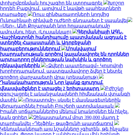
փոխըմբռնման հուշագիր են ստորագրել
Խոշոր
հրդեհ Բաքվում․ այրվում է նավթի պահեստների
տարածքը
Ռուս զինծառայողների կողմից
Ուկրաինայի զինված ուժերի գնդապետ է սպանվել
«Սեր». Անի Քոչարյանի նոր հրապարակումը
ամուսնու հետ. (Լուսանկար)
Գերմանիայի ԱԳՆ․
Վաշինգտոնի հանդիպումը պատմական ազդակ է
ստեղծել Հայաստանի և Ադրբեջանի
հարաբերություններում
Մոսկվայում
խարդախության գործով կալանավորել են դրոններ
արտադրող ընկերության նախկին և գործող
ղեկավարներին
«Ձվերի պատերազմ» Կոսովոյի
խորհրդարանում. պատգամավորը ձվեր է նետել
գործող վարչապետի վրա (տեսանյութ)
Դանակահարություն Նոր կյանք գյուղում.
վնասվածքներ է ստացել 2 երիտասարդ
Բժիշկը
զգուշացրել է ականջակալների հիմնական վտանգի
մասին
«Ռոսատոմը» սկսել է մասնագետներին
վերադարձնել Իրանի Բուշերի ատոմակայան
Իրանի սրճարաններից մեկում կրակոցներ են հնչել․
կան զոհեր
Չինաստանում մոտ 390,000 մարդ է
տարհանվել «Դելֆին» թայֆունի պատճառով
Կենդանակերպի այս նշանները չգիտեն, թե ինչպես
խնայել. Փողը կարող է անհետանալ մեկ երեկոյի