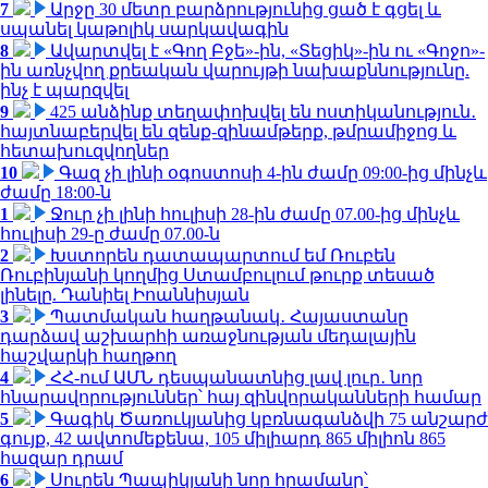
7
Արջը 30 մետր բարձրությունից ցած է գցել և
սպանել կաթոլիկ սարկավագին
8
Ավարտվել է «Գող Բջե»-ին, «Տեցիկ»-ին ու «Գոջո»-
ին առնչվող քրեական վարույթի նախաքննությունը.
ինչ է պարզվել
9
425 անձինք տեղափոխվել են ոստիկանություն․
հայտնաբերվել են զենք-զինամթերք, թմրամիջոց և
հետախուզվողներ
10
Գազ չի լինի օգոստոսի 4-ին ժամը 09:00-ից մինչև
ժամը 18:00-ն
1
Ջուր չի լինի հուլիսի 28-ին ժամը 07.00-ից մինչև
հուլիսի 29-ը ժամը 07.00-ն
2
Խստորեն դատապարտում եմ Ռուբեն
Ռուբինյանի կողմից Ստամբուլում թուրք տեսած
լինելը. Դանիել Իոաննիսյան
3
Պատմական հաղթանակ․ Հայաստանը
դարձավ աշխարհի առաջնության մեդալային
հաշվարկի հաղթող
4
ՀՀ-ում ԱՄՆ դեսպանատնից լավ լուր․ նոր
հնարավորություններ՝ հայ զինվորականների համար
5
Գագիկ Ծառուկյանից կբռնագանձվի 75 անշարժ
գույք, 42 ավտոմեքենա, 105 միլիարդ 865 միլիոն 865
հազար դրամ
6
Սուրեն Պապիկյանի նոր հրամանը՝