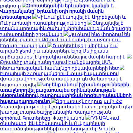
բոյկոտը
Զոհասեղանին երևանցու կյանքն է․
Վարդանյանը՝ Երևանի օդի որակի մասին
(տեսանյութ)
Կիևում քննարկվել են Ադրբեջանի և
Ուկրաինայի հարաբերությունները
Ընդլայնվել է
տրանսպորտային ծախսի փոխհատուցման ծրագրի
շահառուների շրջանակը
Այս ձևով ինձ փորձում են
լռեցնել, քանի որ ԱԺ-ում դա նրանց չի հաջողվում․
Էդգար Ղազարյան
Ծաղկեփնջեր, մեքենայում
արված ջերմ լուսանկարներ. Էլիզ Մելիքյանն
արձագանքել է կողակից ունենալու մասին հարցին
Թրամփը փակ հանդիպում է անցկացրել ԱՄՆ
հետախուզական համայնքի ղեկավարների հետ
Իտալիայի 27 քաղաքներում տապի պատճառով
վտանգավորության առավելագույն մակարդակ է
հայտարարվել
Կոչ ենք անում իշխանություններին
առաջնորդվել բացառապես օրինականության
սկզբունքներով. բարձրաստիճան հոգեւորականների
հայտարարությունը
Ձեր առաջնորդությամբ ՀՀ
Կառավարությունը կշարունակի կառուցողական դեր
խաղալ տարածաշրջանային խաղաղության
գործում. Գուտերեշը՝ Փաշինյանին
ՌԴ ԱԳՆ-ում
գնահատել են Լեհաստանի և Ուկրաինայի
տարաձայնությունների ազդեցությունը Կիևին