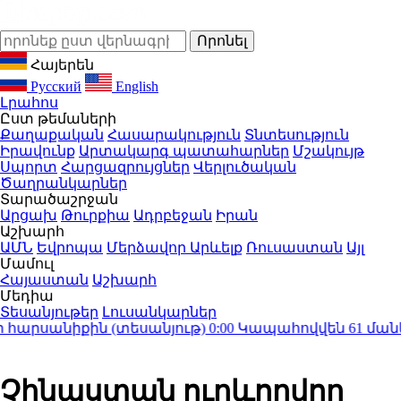
Հայերեն
Русский
English
Լրահոս
Ըստ թեմաների
Քաղաքական
Հասարակություն
Տնտեսություն
Իրավունք
Արտակարգ պատահարներ
Մշակույթ
Սպորտ
Հարցազրույցներ
Վերլուծական
Ծաղրանկարներ
Տարածաշրջան
Արցախ
Թուրքիա
Ադրբեջան
Իրան
Աշխարհ
ԱՄՆ
Եվրոպա
Մերձավոր Արևելք
Ռուսաստան
Այլ
Մամուլ
Հայաստան
Աշխարհ
Մեդիա
Տեսանյութեր
Լուսանկարներ
րսանիքին (տեսանյութ)
0:00
Կապահովվեն 61 մանկա
Չինաստան ուղևորվող