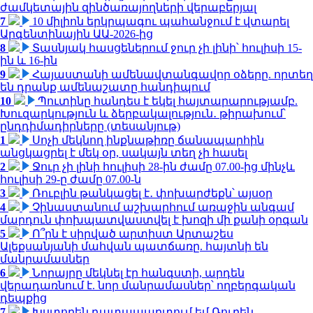
ժամկետային զինծառայողների վերաբերյալ
7
10 միլիոն երկրպագու պահանջում է վտարել
Արգենտինային ԱԱ-2026-ից
8
Տասնյակ հասցեներում ջուր չի լինի՝ հուլիսի 15-
ին և 16-ին
9
Հայաստանի ամենավտանգավոր օձերը. որտեղ
են դրանք ամենաշատը հանդիպում
10
Պուտինը հանդես է եկել հայտարարությամբ.
Խուզարկություն և ձերբակալություն․ թիրախում՝
ընդդիմադիրները (տեսանյութ)
1
Սոչի մեկնող ինքնաթիռը ճանապարհին
անցկացրել է մեկ օր, սակայն տեղ չի հասել
2
Ջուր չի լինի հուլիսի 28-ին ժամը 07.00-ից մինչև
հուլիսի 29-ը ժամը 07.00-ն
3
Ռուբլին թանկացել է․ փոխարժեքն՝ այսօր
4
Չինաստանում աշխարհում առաջին անգամ
մարդուն փոխպատվաստվել է խոզի մի քանի օրգան
5
Ո՞րն է սիրված արտիստ Արտաշես
Ալեքսանյանի մահվան պատճառը. հայտնի են
մանրամասներ
6
Նորայրը մեկնել էր հանգստի, արդեն
վերադառնում է. նոր մանրամասներ՝ ողբերգական
դեպքից
7
Խստորեն դատապարտում եմ Ռուբեն