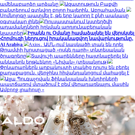
ամենաբարձր արձանը
Ազատություն Բաքվի
բանտերում գտնվող բոլոր հայերին․ Աբրահամյան
Սոմնոլոգը պատմել է, թե երբ կարող է քնի պակասը
օգտակար լինել
Ռուսաստանում կստեղծվի
ադամանդների հղկման արդյունաբերական
կլաստեր
Իրանն ու Օմանը համաձայնել են վերսկսել
Հորմուզի նեղուցով իրականացվող նավարկությունը․
Al Arabiya
Axios․ ԱՄՆ-ում կասկածի տակ են դրել
Թրամփի խոստացած «ոսկե դարի» տնտեսական
ծրագրերը
Տավուշի պարեկները հայտնաբերել են
անկանոն երթևեկող «Նիվան» (տեսանյութ)
Փրկարարներն աղբակույտի տակից դուրս են բերել
քաղաքացուն․ վերջինս հիվանդանոցում մահացել է
Ալլա Պուգաչովան ֆինանսական խնդիրների
պատճառով մտածում է բեմ վերադառնալու մասին
Ամբողջ լրահոսը »