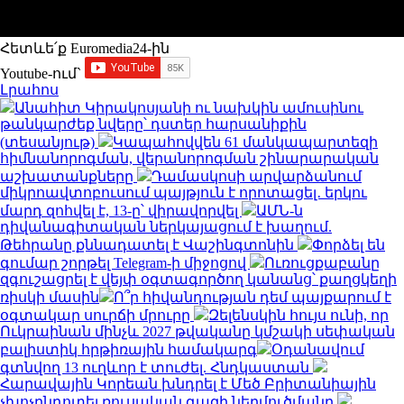
Հետևե՛ք Euromedia24-ին
Youtube-ում`
Լրահոս
Անահիտ Կիրակոսյանի ու նախկին ամուսինու
թանկարժեք նվերը՝ դստեր հարսանիքին
(տեսանյութ)
Կապահովվեն 61 մանկապարտեզի
հիմնանորոգման, վերանորոգման շինարարական
աշխատանքները
Դամասկոսի արվարձանում
միկրոավտոբուսում պայթյուն է որոտացել․ երկու
մարդ զոհվել է, 13-ը՝ վիրավորվել
ԱՄՆ-ն
դիվանագիտական ներկայացում է խաղում.
Թեհրանը քննադատել է Վաշինգտոնին
Փորձել են
գումար շորթել Telegram-ի միջոցով
Ուռուցքաբանը
զգուշացրել է վեյփ օգտագործող կանանց՝ քաղցկեղի
ռիսկի մասին
Ո՞ր հիվանդության դեմ պայքարում է
օգտակար սուրճի մրուրը
Զելենսկին հույս ունի, որ
Ուկրաինան մինչև 2027 թվականը կմշակի սեփական
բալիստիկ հրթիռային համակարգ
Օդանավում
գտնվող 13 ուղևոր է տուժել. Հնդկաստան
Հարավային Կորեան խնդրել է Մեծ Բրիտանիային
չխոչընդոտել ռուսական գազի ներմուծմանը