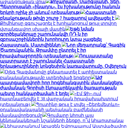
աջակցության վրա
Քոչարյանի, Սարգսյանի, Տեր-
Պետրոսյանի «ինադու». էս իշխանությունը հանուն
երկրի ոչինչ չի անում (տեսանյութ)
Հայաստանի
բնակչության թիվը շուրջ 7 հազարով ավելացել է
Քիմիկոսը զգուշացրել է խոհանոցում թույլ տրվող
վտանգավոր սխալի մասին
Եթե նման
գործելակերպը շարունակվի ՌԴ-ն իր
զբոսաշրջիկներին խորհուրդ կտա չայցելել
Հայաստան. Մատվիենկո
Նոր մեղադրանք՝ Գագիկ
Ծառուկյանին. Թրամփը ընտրել է իր
իրավահաջորդին (տեսանյութ)
Ռուսաստանը
պատրաստ է շարունակել Հայաստանի
երկաթուղիների կոնցեսիոն կառավարումը. Օվերչուկ
Օլեգ Գազմանովը քննադատել է արհեստական
բանականությամբ ստեղծված երգերը
ԱԺ
պատգամավորի հոր հոգեհանգստին մասնակցելու
ժամանակ Գորիսի էկոպարեկային ծառայության
պետը հանկարծամահ է եղել
«Էմ Ջի»-ում
հայտնաբերվել է 38 վարչական իրավախախտում
(տեսանյութ)
Պուտինը թույլ է տվել «Շերեմետևո»
օդանավակայանի պետական բաժնեմասի
մասնավորեցումը
Գումարը կհոսի այս
կենդանակերպի նշանների ձեռքը. ո՞վ կհարստանա
Լեհաստանում կբացեն Եվրոպայում Աստվածամոր