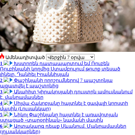
Ամենադիտված
1
Խստորեն դատապարտում եմ Ռուբեն
Ռուբինյանի կողմից Ստամբուլում թուրք տեսած
լինելը. Դանիել Իոաննիսյան
2
Փաշինյանի որոշումներով 7 պաշտոնյա
ազատվել է պաշտոնից
3
Անահիտ Կիրակոսյանի դուստրն ամուսնանում
է. մանրամասներ
4
Սիլվա Հակոբյանը հայտնել է ցավալի կորստի
մասին (Լուսանկար)
5
Նիկոլ Փաշինյանը հայտնել է առավոտյան
ստացած «տարօրինակ» նամակի մասին
6
Արտակարգ դեպք Սևանում. Մանրամասներ
(լուսանկարներ)