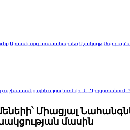
ւնք
Արտակարգ պատահարներ
Մշակույթ
Սպորտ
Հա
քային այցով գտնվում է Ղրղզստանում. Պուտինը վ
ենեիի՝ Միացյալ Նահանգն
նակցության մասին