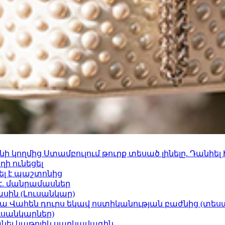
 կողմից Ստամբուլում թուրք տեսած լինելը. Դանիել
ի ունեցել
ել է պաշտոնից
է. մանրամասներ
ասին (Լուսանկար)
ամյա Վահեն դուրս եկավ ոստիկանության բաժնից (տեսա
ւսանկարներ)
պանել կաթոլիկ սարկավագին