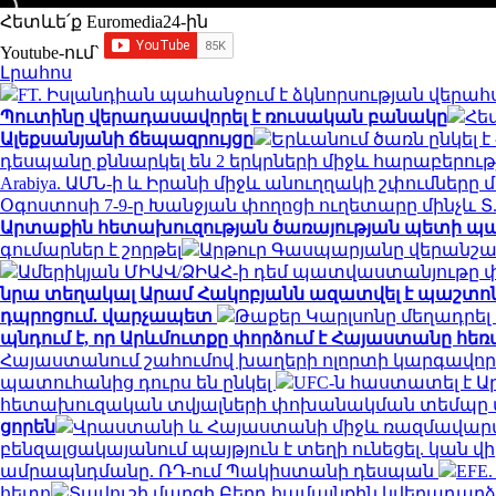
Հետևե՛ք Euromedia24-ին
Youtube-ում`
Լրահոս
FT. Իսլանդիան պահանջում է ձկնորսության վերահս
Պուտինը վերադասավորել է ռուսական բանակը
Հե
Ալեքսանյանի ճեպազրույցը
Երևանում ծառն ընկել 
դեսպանը քննարկել են 2 երկրների միջև հարաբերու
Arabiya. ԱՄՆ-ի և Իրանի միջև անուղղակի շփումները 
Օգոստոսի 7-9-ը Խանջյան փողոցի ուղետարը մինչև Տ
Արտաքին հետախուզության ծառայության պետի պ
գումարներ է շորթել
Արթուր Գասպարյանը վերանշա
Ամերիկյան ՄԻԱՎ/ՁԻԱՀ-ի դեմ պատվաստանյութը փ
նրա տեղակալ Արամ Հակոբյանն ազատվել է պաշտո
դպրոցում. վարչապետ
Թաքեր Կարլսոնը մեղադրել 
պնդում է, որ Արևմուտքը փորձում է Հայաստանը հեռ
Հայաստանում շահումով խաղերի ոլորտի կարգավոր
պատուհանից դուրս են ընկել
UFC-ն հաստատել է 
հետախուզական տվյալների փոխանակման տեմպը վե
ցորեն
Վրաստանի և Հայաստանի միջև ռազմավարակ
բենզալցակայանում պայթյուն է տեղի ունեցել. կան վ
ամրապնդմանը. ՌԴ-ում Պակիստանի դեսպան
EFE
հետո
Տավուշի մարզի Բերդ համայնքին կվերադարձվ