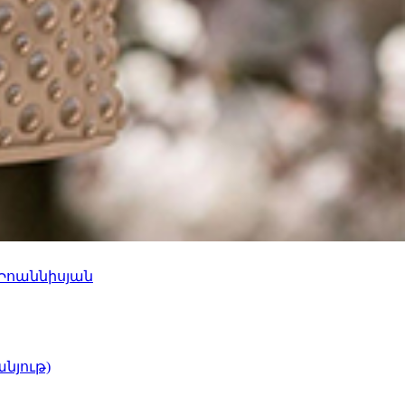
 Իոաննիսյան
նյութ)