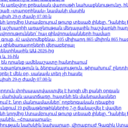
ո»-ին առնչվող քրեական վարույթի նախաքննությունը. ի
ացած «տարօրինակ» նամակի մասին
ւլիսի 29-ը ժամը 07.00-ն
 կողմից Ստամբուլում թուրք տեսած լինելը. Դանիել
աշխարհի առաջնության մեդալային հաշվարկի հաղ
ավորություններ՝ հայ զինվորականների համար
ւյք, 42 ավտոմեքենա, 105 միլիարդ 865 միլիոն 865 հ
 զինծառայողների վերաբերյալ
ենտինային ԱԱ-2026-ից
 և 16-ին
 են դրանք ամենաշատը հանդիպում
ւզարկություն և ձերբակալություն․ թիրախում՝ ընդդ
լ է մեկ օր, սակայն տեղ չի հասել
ւլիսի 29-ը ժամը 07.00-ն
րդուն փոխպատվաստվել է խոզի մի քանի օրգան
նի մահվան պատճառը. հայտնի են մանրամասներ
ում է. նոր մանրամասներ՝ ողբերգական դեպքից
քում 19 քվեաթերթիկներից 7-ը ճանաչվել է վավեր
 կողմից Ստամբուլում թուրք տեսած լինելը. Դանիել
կյանին․ «Հրապարակ»
հության նախկին նախարար, վիրաբույժ Գագիկ Ստամ