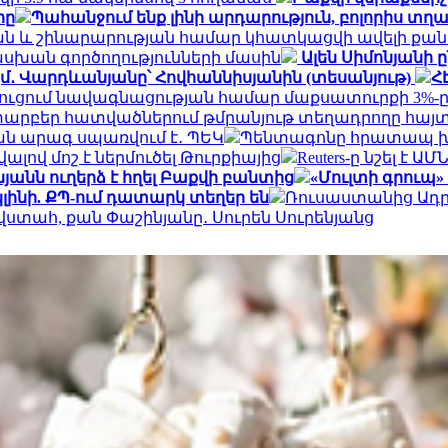
րը
Պահանջում ենք լինի արդարություն, բոլորիս տ
և շինարարության համար կհատկացվի ավելի քան 2
սխան գործողությունների մասին
Ալեն Սիմոնյանի
 քկմ․ Վարդևանյանը՝ Հովհաննիսյանին (տեսանյութ)
Հ
նեղուցում նավագնացության համար մաքսատուրքի 3%-ը
արբեր հատվածներում թմրանյութ տեղադրողը հայտ
ան արագ սպառվում է․ ՊԵԿ
Պենտագոնը հրատապ խո
լով մոշ է ներմուծել Թուրքիայից
Reuters-ը նշել է
անն ուղերձ է հղել Բաքվի բանտից
«Մուլտի գրուպ»
լինի. ՔՊ-ում դատարկ տեղեր են
Ռուսաստանից Ադր
 վստահ, քան Փաշինյանը․ Սուրեն Սուրենյանց