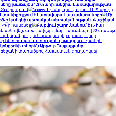
ղաները խառայեն 1,5 տարի. ակցիա կառավարության
0 մլրդ դրամ
Reuters. Իրանը զգուշացնում է Պարսից
 ընտանիքը լքում է կառավարական ամառանոցը
Մի
ԷՑ-ը կանցնի պետական սեփականության․ Փաշինյան
 7%-ի հասցնելը
Բաքվում շարունակում է 15 հայ
նաբերվեց. առգրավվել է մարիխուանայով 72 փաթեթ
րհրդակցություն կանցկացնի զինամթերքի
 ԱՄՆ-ի հետ հակամարտության ընթացքում Իրանին
 կոնցեռնի տնօրեն Արթուր Դալլաքյանը
բեջանի տարածքով Հայաստան է ուղարկվել