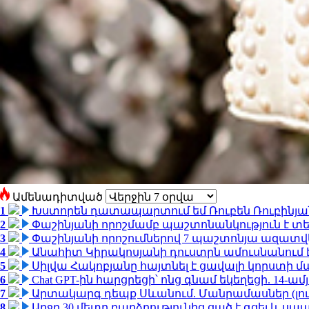
Ամենադիտված
1
Խստորեն դատապարտում եմ Ռուբեն Ռուբինյանի
2
Փաշինյանի որոշմամբ պաշտոնանկություն է տեղ
3
Փաշինյանի որոշումներով 7 պաշտոնյա ազատվ
4
Անահիտ Կիրակոսյանի դուստրն ամուսնանում 
5
Սիլվա Հակոբյանը հայտնել է ցավալի կորստի մ
6
Chat GPT-ին հարցրեցի՝ ոնց գնամ եկեղեցի. 14-
7
Արտակարգ դեպք Սևանում. Մանրամասներ (լո
8
Արջը 30 մետր բարձրությունից ցած է գցել և ս