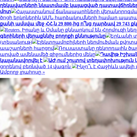
ղեկավարների նկատմամբ կայացված դատավճիռնե
մոտ
Հայաստանում ճանապարհների վերանորոգման 
ծոցի երկրներին ԱՄՆ հարձակումների համար պատա
քանի ամսվա մեջ ՀՀ-ն 29 800-ից ո՞նց դարձավ 29 743
Reuters. Իրանը և Օմանը քննարկում են Հորմուզի 
գերիների վերաքննիչ բողոքի քննությունը
Երևանի տ
(տեսանյութ)
Էլեկտրամոբիլների ներմուծման քվոտ
պաշարների հարցով
Ռուսաստանը ռեկորդային ծավա
արված ամենամեծ զիջումներից մեկը
Դավիթ Իշխանյ
կալանավորվել է
ԱԺ-ում շուտով տեղափոխություն կ
ցորենով բեռնված 14 վագոն
Ինչո՞ւ է Հաջիևն ավելի
Ամբողջ լրահոսը »