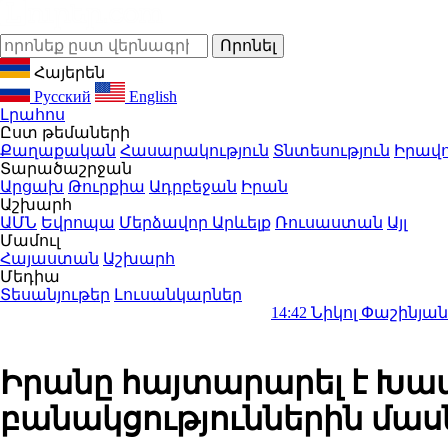
Հայերեն
Русский
English
Լրահոս
Ըստ թեմաների
Քաղաքական
Հասարակություն
Տնտեսություն
Իրավո
Տարածաշրջան
Արցախ
Թուրքիա
Ադրբեջան
Իրան
Աշխարհ
ԱՄՆ
Եվրոպա
Մերձավոր Արևելք
Ռուսաստան
Այլ
Մամուլ
Հայաստան
Աշխարհ
Մեդիա
Տեսանյութեր
Լուսանկարներ
14:42
Նիկոլ Փաշինյանը աշխատան
Իրանը հայտարարել է Խամ
բանակցություններին մաս