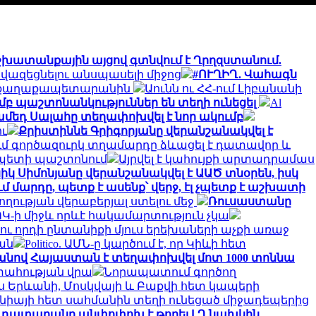
շխատանքային այցով գտնվում է Ղրղզստանում.
վազեցնելու անսպասելի միջոց
#ՈՒՂԻՂ․ Վահագն
ել է քաղաքապետարանին
Աունն ու ՀՀ-ում Լիբանանի
մբ պաշտոնանկություններ են տեղի ունեցել
Al
մեդ Սալահը տեղափոխվել է նոր ակումբ
ու
Քրիստիննե Գրիգորյանը վերանշանակվել է
մ գործազուրկ տղամարդը ձևացել է դատավոր և
 պետի պաշտոնում
Այրվել է կահույքի արտադրամաս
իկ Սիմոնյանը վերանշանակվել է ԱԱԾ տնօրեն, իսկ
 մարդը, պետք է ասենք՝ վերջ, էլ չպետք է աշխատի
ղության վերաբերյալ ստելու մեջ
Ռուսաստանը
Կ-ի միջև որևէ հակամարտություն չկա
 ու որդի ընտանիքի մյուս երեխաների աչքի առաջ
ան
Politico. ԱՄՆ-ը կարծում է, որ Կիևի հետ
նով Հայաստան է տեղափոխվել մոտ 1000 տոննա
տահության վրա
Նորապատում գործող
իս Երևանի, Մոսկվայի և Բաքվի հետ կապերի
նիայի հետ սահմանին տեղի ունեցած միջադեպերից
չ դատարանը անփոփոխ է թողել ԼՂ նախկին