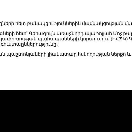
անգների հետ՝ Գերագույն առաջնորդ այաթոլլահ Մո
 հեղափոխության պահապանների կորպուսում (ԻՀՊԿ) 
հեռուստաընկերությունը։
ան պաշտոնյաների լիակատար հսկողության ներքո և