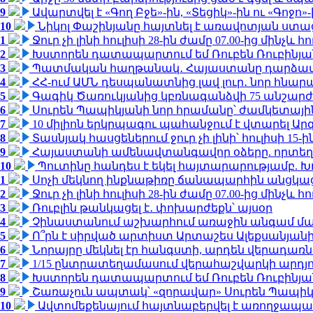
9
Ավարտվել է «Գող Բջե»-ին, «Տեցիկ»-ին ու «Գոջ
10
Նիկոլ Փաշինյանը հայտնել է առավոտյան ստ
1
Ջուր չի լինի հուլիսի 28-ին ժամը 07.00-ից մինչև հո
2
Խստորեն դատապարտում եմ Ռուբեն Ռուբինյանի
3
Պատմական հաղթանակ․ Հայաստանը դարձավ 
4
ՀՀ-ում ԱՄՆ դեսպանատնից լավ լուր․ նոր հնար
5
Գագիկ Ծառուկյանից կբռնագանձվի 75 անշարժ գո
6
Սուրեն Պապիկյանի նոր հրամանը՝ ժամկետային
7
10 միլիոն երկրպագու պահանջում է վտարել Արգ
8
Տասնյակ հասցեներում ջուր չի լինի՝ հուլիսի 15-ին
9
Հայաստանի ամենավտանգավոր օձերը. որտեղ
10
Պուտինը հանդես է եկել հայտարարությամբ. Խո
1
Սոչի մեկնող ինքնաթիռը ճանապարհին անցկացրե
2
Ջուր չի լինի հուլիսի 28-ին ժամը 07.00-ից մինչև հո
3
Ռուբլին թանկացել է․ փոխարժեքն՝ այսօր
4
Չինաստանում աշխարհում առաջին անգամ մա
5
Ո՞րն է սիրված արտիստ Արտաշես Ալեքսանյա
6
Նորայրը մեկնել էր հանգստի, արդեն վերադառն
7
1/15 ընտրատեղամասում վերահաշվարկի արդյուն
8
Խստորեն դատապարտում եմ Ռուբեն Ռուբինյանի
9
Շառաչուն ապտակ՝ «զորավար» Սուրեն Պապի
10
Ավտոմեքենայում հայտնաբերվել է առողջապա