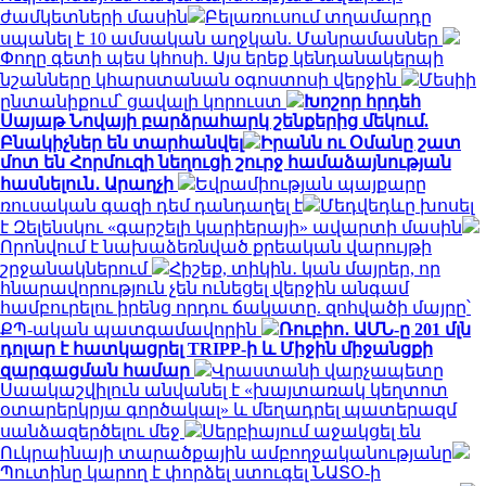
ժամկետների մասին
Բելառուսում տղամարդը
սպանել է 10 ամսական աղջկան. Մանրամասներ
Փողը գետի պես կհոսի. Այս երեք կենդանակերպի
նշանները կհարստանան օգոստոսի վերջին
Մեսիի
ընտանիքում՝ ցավալի կորուստ
Խոշոր հրդեհ
Սայաթ Նովայի բարձրահարկ շենքերից մեկում.
Բնակիչներ են տարհանվել
Իրանն ու Օմանը շատ
մոտ են Հորմուզի նեղուցի շուրջ համաձայնության
հասնելուն․ Արաղչի
Եվրամիության պայքարը
ռուսական գազի դեմ դանդաղել է
Մեդվեդևը խոսել
է Զելենսկու «գարշելի կարիերայի» ավարտի մասին
Որոնվում է նախաձեռնված քրեական վարույթի
շրջանակներում
Հիշեք, տիկին․ կան մայրեր, որ
հնարավորություն չեն ունեցել վերջին անգամ
համբուրելու իրենց որդու ճակատը. զոհվածի մայրը՝
ՔՊ-ական պատգամավորին
Ռուբիո․ ԱՄՆ-ը 201 մլն
դոլար է հատկացրել TRIPP-ի և Միջին միջանցքի
զարգացման համար
Վրաստանի վարչապետը
Սաակաշվիլուն անվանել է «խայտառակ կեղտոտ
օտարերկրյա գործակալ» և մեղադրել պատերազմ
սանձազերծելու մեջ
Սերբիայում աջակցել են
Ուկրաինայի տարածքային ամբողջականությանը
Պուտինը կարող է փորձել ստուգել ՆԱՏՕ-ի