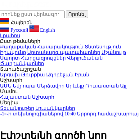
Հայերեն
Русский
English
Լրահոս
Ըստ թեմաների
Քաղաքական
Հասարակություն
Տնտեսություն
Իրավունք
Արտակարգ պատահարներ
Մշակույթ
Սպորտ
Հարցազրույցներ
Վերլուծական
Ծաղրանկարներ
Տարածաշրջան
Արցախ
Թուրքիա
Ադրբեջան
Իրան
Աշխարհ
ԱՄՆ
Եվրոպա
Մերձավոր Արևելք
Ռուսաստան
Այլ
Մամուլ
Հայաստան
Աշխարհ
Մեդիա
Տեսանյութեր
Լուսանկարներ
-ի տեխնոլոգիաներով
10:40
Երրորդ համաշխարհային պա
Էփշտեյնի գործի նոր