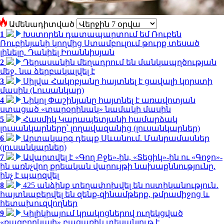
Ամենադիտված
1
Խստորեն դատապարտում եմ Ռուբեն
Ռուբինյանի կողմից Ստամբուլում թուրք տեսած
լինելը. Դանիել Իոաննիսյան
2
Դերասանին մեղադրում են մանկապղծության
մեջ․ նա ձերբակալվել է
3
Սիլվա Հակոբյանը հայտնել է ցավալի կորստի
մասին (Լուսանկար)
4
Նիկոլ Փաշինյանը հայտնել է առավոտյան
ստացած «տարօրինակ» նամակի մասին
5
Հասմիկ Կարապետյանի համարձակ
լուսանկարները՝ լողավազանից (լուսանկարներ)
6
Արտակարգ դեպք Սևանում. Մանրամասներ
(լուսանկարներ)
7
Ավարտվել է «Գող Բջե»-ին, «Տեցիկ»-ին ու «Գոջո»-
ին առնչվող քրեական վարույթի նախաքննությունը.
ինչ է պարզվել
8
425 անձինք տեղափոխվել են ոստիկանություն․
հայտնաբերվել են զենք-զինամթերք, թմրամիջոց և
հետախուզվողներ
9
Կիլիկիայում կրակոցներով ուղեկցված
«ռազբորկայի» բացառիկ տեսանյութ է