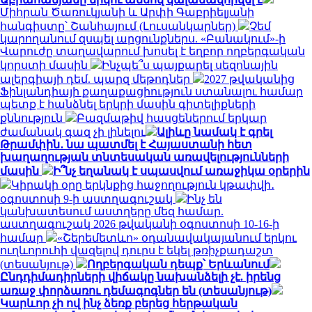
Միհրան Ծառուկյանի և Արփի Գաբրիելյանի
հանգիստը՝ Շանհայում (Լուսանկարներ)
Չեմ
կարողանում զսպել արցունքներս. «Բանակում»-ի
Վարուժը տաղավարում խոսել է եղբոր ողբերգական
կորստի մասին
Ինչպե՞ս պայքարել սեզոնային
ալերգիայի դեմ. պարզ մեթոդներ
2027 թվականից
Ֆինլանդիայի քաղաքացիություն ստանալու համար
պետք է հանձնել երկրի մասին գիտելիքների
քննություն
Բազմաթիվ հասցեներում երկար
ժամանակ գազ չի լինելու
Ալիևը նամակ է գրել
Թրամփին․ նա պատմել է Հայաստանի հետ
խաղաղության տնտեսական առավելությունների
մասին
Ի՞նչ եղանակ է սպասվում առաջիկա օրերին
Կիրակի օրը երկնքից հաջողություն կթափվի․
օգոստոսի 9-ի աստղագուշակ
Ինչ են
կանխատեսում աստղերը մեզ համար.
աստղագուշակ 2026 թվականի օգոստոսի 10-16-ի
համար
«Շերեմետևո» օդանավակայանում երկու
ուղևորուհի վազելով դուրս է եկել թռիչքադաշտ
(տեսանյութ)
Ողբերգական դեպք՝ Երևանում
Ընդդիմադիրների վիճակը նախանձելի չէ. իրենց
առաջ փորձառու դեմագոգներ են (տեսանյութ)
Կարևոր չի ով ինչ ձեռք բերեց հերթական