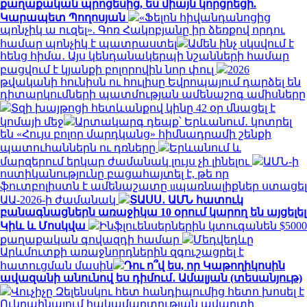
քաղաքական պրոցեսից, ես միայն կորցրեցի.
Կարապետ Պողոսյան
«Ֆելոն հիվանդանոցից
պոնչիկ ա ուզել». Գոռ Հակոբյանը իր ձեռքով որդու
համար պոնչիկ է պատրաստել
Ամեն ինչ սկսվում է
հենց հիմա․ Այս կենդանակերպի նշանների համար
բացվում է կյանքի բոլորովին նոր փուլ
2026
թվականի հունիսն ու հուլիսը Եվրոպայում դարձել են
դիտարկումների պատմության ամենաշոգ ամիսները
Տզի խայթոցի հետևանքով կինը 42 օր մնացել է
կոմայի մեջ
Արտակարգ դեպք՝ Երևանում․ կոտրել
են «Հույս բոլոր մարդկանց» հիմնադրամի շենքի
պատուհաններն ու դռները
Երևանում և
մարզերում երկար ժամանակ լույս չի լինելու
ԱՄՆ-ի
ոստիկանությունը բացահայտել է, թե որ
ֆուտբոլիստն է ամենաշատը uպառնալիքներ ստացել
ԱԱ-2026-ի ժամանակ
ՏԱՍՍ․ ԱՄՆ հատուկ
բանագնացներն առաջիկա 10 օրում կարող են այցելել
Կիև և Մոսկվա
Ինֆլուենսերներին կտուգանեն $5000
քաղաքական գովազդի համար
Մեդվեդևը
Արևմուտքի առաջնորդներին զգուշացրել է
հատուցման մասին
Դու ո՞վ ես, որ Կաթողիկոսին
ավազանի անունով ես դիմում․ Ամալյան (տեսանյութ)
Վուչիչը Զելենսկու հետ հանդիպումից հետո խոսել է
Ուկրաինայում հակամարտության ավարտի