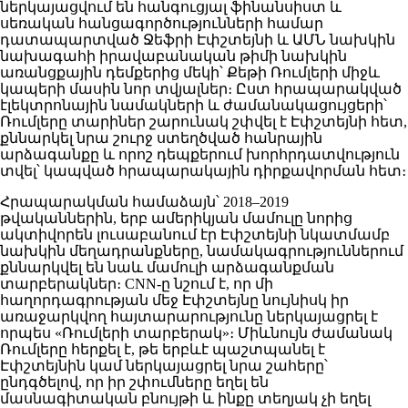
ներկայացվում են հանգուցյալ ֆինանսիստ և
սեռական հանցագործությունների համար
դատապարտված
Ջեֆրի Էփշտեյն
ի և ԱՄՆ նախկին
նախագահի իրավաբանական թիմի նախկին
առանցքային դեմքերից մեկի՝
Քեթի Ռումլեր
ի միջև
կապերի մասին նոր տվյալներ։ Ըստ հրապարակված
էլեկտրոնային նամակների և ժամանակացույցերի՝
Ռումլերը տարիներ շարունակ շփվել է Էփշտեյնի հետ,
քննարկել նրա շուրջ ստեղծված հանրային
արձագանքը և որոշ դեպքերում խորհրդատվություն
տվել՝ կապված հրապարակային դիրքավորման հետ։
Հրապարակման համաձայն՝ 2018–2019
թվականներին, երբ ամերիկյան մամուլը նորից
ակտիվորեն լուսաբանում էր Էփշտեյնի նկատմամբ
նախկին մեղադրանքները, նամակագրություններում
քննարկվել են նաև մամուլի արձագանքման
տարբերակներ։ CNN-ը նշում է, որ մի
հաղորդագրության մեջ Էփշտեյնը նույնիսկ իր
առաջարկվող հայտարարությունը ներկայացրել է
որպես «Ռումլերի տարբերակ»։ Միևնույն ժամանակ
Ռումլերը հերքել է, թե երբևէ պաշտպանել է
Էփշտեյնին կամ ներկայացրել նրա շահերը՝
ընդգծելով, որ իր շփումները եղել են
մասնագիտական բնույթի և ինքը տեղյակ չի եղել