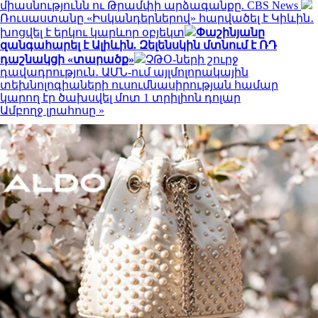
միասնությունն ու Թրամփի արձագանքը. CBS News
Ռուսաստանը «Իսկանդերներով» հարվածել է Կիևին․
խոցվել է երկու կարևոր օբյեկտ
Փաշինյանը
զանգահարել է Ալիևին. Զելենսկին մտնում է ՌԴ
դաշնակցի «տարածք»
ՉԹՕ-ների շուրջ
դավադրություն․ ԱՄՆ-ում այլմոլորակային
տեխնոլոգիաների ուսումնասիրության համար
կարող էր ծախսվել մոտ 1 տրիլիոն դոլար
Ամբողջ լրահոսը »