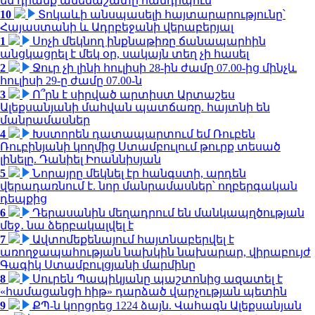
են դրանք ամենաշատը հանդիպում
10
Տոկաևի անսպասելի հայտարարությունը՝
Հայաստանի և Ադրբեջանի վերաբերյալ
1
Սոչի մեկնող ինքնաթիռը ճանապարհին
անցկացրել է մեկ օր, սակայն տեղ չի հասել
2
Ջուր չի լինի հուլիսի 28-ին ժամը 07.00-ից մինչև
հուլիսի 29-ը ժամը 07.00-ն
3
Ո՞րն է սիրված արտիստ Արտաշես
Ալեքսանյանի մահվան պատճառը. հայտնի են
մանրամասներ
4
Խստորեն դատապարտում եմ Ռուբեն
Ռուբինյանի կողմից Ստամբուլում թուրք տեսած
լինելը. Դանիել Իոաննիսյան
5
Նորայրը մեկնել էր հանգստի, արդեն
վերադառնում է. նոր մանրամասներ՝ ողբերգական
դեպքից
6
Դերասանին մեղադրում են մանկապղծության
մեջ․ նա ձերբակալվել է
7
Ավտոմեքենայում հայտնաբերվել է
առողջապահության նախկին նախարար, վիրաբույժ
Գագիկ Ստամբուլցյանի մարմինը
8
Սուրեն Պապիկյանը պաշտոնից ազատել է
«համացանցի հիթ» դարձած վարչության պետին
9
ՔՊ-ն կորցրեց 1224 ձայն. Վահագն Ալեքսանյան