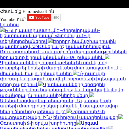
Հետևե՛ք Euromedia24-ին
Youtube-ում`
Լրահոս
Ford-ը պատրաստում է «ժողովրդական»
էլեկտրական պիկապ՝ «Ֆորմուլա-1»-ի
տեխնոլոգիաներով
Երրորդ համաշխարհային
պատերազմ, ՉԹՕ-ներ և իշխանափոխություն
Ռուսաստանում․ Վանգայի ո՞ր մարգարեություններն
իբր պետք է իրականանան 2026 թվականին
Գիտնականները հայտնաբերել են սունկ, որը
տարբեր երկրների մարդկանց մոտ առաջացնում է
միանման հալյուցինացիաներ
Ո՛չ ուսուցչի
փոխարեն. բացահայտվել է ռոբոտների իդեալական
դերը դպրոցում
Գիտնականները երգեցիկ
թռչունների մոտ հայտնաբերել են մարդկային լեզվի
առանցքային հատկանիշներից մեկը
Ամենահազվադեպ տեսարանը․ Ավստրալիայի
ափերի մոտ դրոնը նկարահանել է սապատավոր
կետի ծնունդը (տեսանյութ)
Օգոստոսի 9-ի
աստղագուշակը. Ի՞նչ են հուշում աստղերն այսօր
Օգոստոսի 9-ի օրվա խորհուրդը
Արգամ
Աբրահամյանը երկու ամսով կալանավորվել է