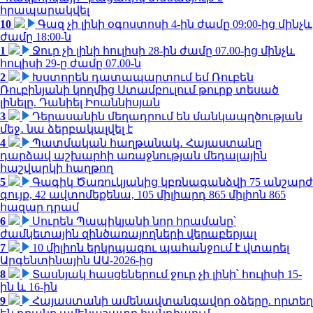
հրապարակվել
10
Գազ չի լինի օգոստոսի 4-ին ժամը 09:00-ից մինչև
ժամը 18:00-ն
1
Ջուր չի լինի հուլիսի 28-ին ժամը 07.00-ից մինչև
հուլիսի 29-ը ժամը 07.00-ն
2
Խստորեն դատապարտում եմ Ռուբեն
Ռուբինյանի կողմից Ստամբուլում թուրք տեսած
լինելը. Դանիել Իոաննիսյան
3
Դերասանին մեղադրում են մանկապղծության
մեջ․ նա ձերբակալվել է
4
Պատմական հաղթանակ․ Հայաստանը
դարձավ աշխարհի առաջնության մեդալային
հաշվարկի հաղթող
5
Գագիկ Ծառուկյանից կբռնագանձվի 75 անշարժ
գույք, 42 ավտոմեքենա, 105 միլիարդ 865 միլիոն 865
հազար դրամ
6
Սուրեն Պապիկյանի նոր հրամանը՝
ժամկետային զինծառայողների վերաբերյալ
7
10 միլիոն երկրպագու պահանջում է վտարել
Արգենտինային ԱԱ-2026-ից
8
Տասնյակ հասցեներում ջուր չի լինի՝ հուլիսի 15-
ին և 16-ին
9
Հայաստանի ամենավտանգավոր օձերը. որտեղ