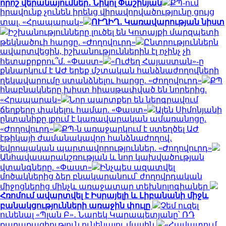
որոշ վերանայումներ․ Նիկոլ Փաշինյան
ՔՊ-ում
իրավունք չունեն իրենց վիրավորվածությունը ցույց
տալ. «Հրապարակ»
ՈՒՂԻՂ․ Կառավարության նիստ
Իշխանությունները լուծել են Կոտայքի մարզպետի
թեկնածուի հարցը. «Ժողովուրդ»
Ընտրություններն
ավարտվեցին, իշխանություններին էլ ոչինչ չի
հետաքրքրու՞մ. «Փաստ»
«Ուժեղ Հայաստան»-ը
քննարկում է ԱԺ երեք մշտական հանձնաժողովների
ղեկավարումը ստանձնելու հարցը. «Ժողովուրդ»
ՔՊ
հնաբնակները խիստ հիասթափված են նորերից.
«Հրապարակ»
Նոր պարտքեր են ներգրավում
ճեղքերը փակելու համար. «Փաստ»
Ալեն Սիմոնյանի
ընտանիքը լքում է կառավարական ամառանոցը.
«Ժողովուրդ»
ՔՊ-ն առաջարկում է ստեղծել ԱԺ
էթիկայի ժամանակավոր հանձնաժողով․
եվրոպական պարտավորություններ. «Ժողովուրդ»
Անհավասարակշռության և նոր կախվածության
վտանգները. «Փաստ»
Ինչպես ազատվել
մոծակներից ձեր բնակարանում՝ ժողովրդական
միջոցներից մինչև առաջատար տեխնոլոգիաներ
Հռոմում ավարտվել է Իսրայելի և Լիբանանի միջև
բանակցությունների առաջին փուլը
Չեմ ուզել
ունենալ «Պլան Բ»․ Նարեկ Կարապետյանը՝ ՌԴ
քաղաքացիություն ունենալու մասին
«Հավատում