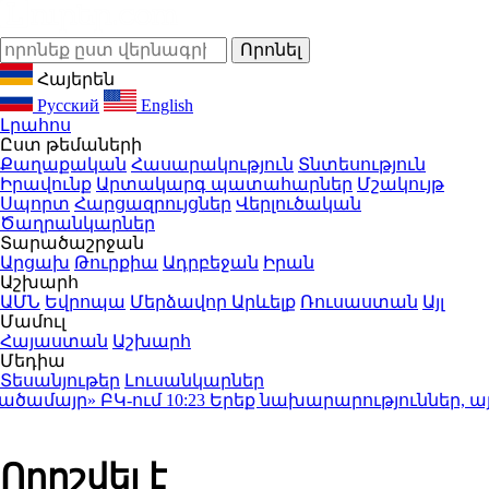
Հայերեն
Русский
English
Լրահոս
Ըստ թեմաների
Քաղաքական
Հասարակություն
Տնտեսություն
Իրավունք
Արտակարգ պատահարներ
Մշակույթ
Սպորտ
Հարցազրույցներ
Վերլուծական
Ծաղրանկարներ
Տարածաշրջան
Արցախ
Թուրքիա
Ադրբեջան
Իրան
Աշխարհ
ԱՄՆ
Եվրոպա
Մերձավոր Արևելք
Ռուսաստան
Այլ
Մամուլ
Հայաստան
Աշխարհ
Մեդիա
Տեսանյութեր
Լուսանկարներ
ամայր» ԲԿ-ում
10:23
Երեք նախարարություններ, այդ 
Որոշվել է