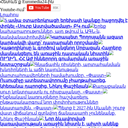
Հետևե՛ք Euromedia24-ին
Youtube-ում`
Լրահոս
5-ամյա օտարերկրացի երեխայի կյանքը հաջողվել է
փրկել «Սուրբ Աստվածամայր» ԲԿ-ում
Երեք
նախարարություններ, այդ թվում և ԱԳՆ-ն,
կանվանափոխվեն
Կարապետ Պողոսյանն ազատ
կարձակվի վաղը՝ դատարանի որոշմամբ
Կաթողիկոսը և գործով անցնող Սրբազան Հայրերը
մասնակցելու են առաջին դատական նիստին
ՈՒՂԻՂ․ ՀՀ ԱԺ իններորդ գումարման առաջին
նստաշրջան
Գնաճային ռիսկերի, արտահանման
խնդիրների և աճի կայունության
մարտահրավերների համախումբը. «Փաստ»
Ուսուցիչը ատեստավորումը չհաղթահարեց,
կհեռանա դպրոցից. Նիկոլ Փաշինյան
Քաղաքական
սուր կոնտրաստն ու դիսբալանսը. «Փաստ»
Ինքնակամ կառույցները հաշվառելու
ընթացակարգում նոր փոփոխություններ
կկատարվեն. «Փաստ»
Պետք է 2027-ին Սևանի շուրջ
վատ վիճակում գտնվող ճանապարհ չունենանք.
Նիկոլ Փաշինյան
Նոր ձևավորված
կառավարության առաջին նիստն է, պիտի անենք