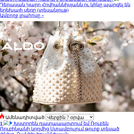
Դերասան Կարո Հովհաննիսյանն ու կինը պարզել են
երեխայի սեռը (տեսանյութ)
Ամբողջ լրահոսը »
Ամենադիտված
1
Խստորեն դատապարտում եմ Ռուբեն
Ռուբինյանի կողմից Ստամբուլում թուրք տեսած