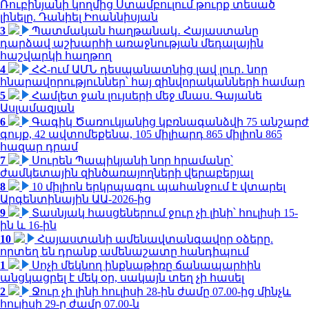
Ռուբինյանի կողմից Ստամբուլում թուրք տեսած
լինելը. Դանիել Իոաննիսյան
3
Պատմական հաղթանակ․ Հայաստանը
դարձավ աշխարհի առաջնության մեդալային
հաշվարկի հաղթող
4
ՀՀ-ում ԱՄՆ դեսպանատնից լավ լուր․ նոր
հնարավորություններ՝ հայ զինվորականների համար
5
Համլետ ջան լույսերի մեջ մնաս. Գայանե
Ասլամազյան
6
Գագիկ Ծառուկյանից կբռնագանձվի 75 անշարժ
գույք, 42 ավտոմեքենա, 105 միլիարդ 865 միլիոն 865
հազար դրամ
7
Սուրեն Պապիկյանի նոր հրամանը՝
ժամկետային զինծառայողների վերաբերյալ
8
10 միլիոն երկրպագու պահանջում է վտարել
Արգենտինային ԱԱ-2026-ից
9
Տասնյակ հասցեներում ջուր չի լինի՝ հուլիսի 15-
ին և 16-ին
10
Հայաստանի ամենավտանգավոր օձերը.
որտեղ են դրանք ամենաշատը հանդիպում
1
Սոչի մեկնող ինքնաթիռը ճանապարհին
անցկացրել է մեկ օր, սակայն տեղ չի հասել
2
Ջուր չի լինի հուլիսի 28-ին ժամը 07.00-ից մինչև
հուլիսի 29-ը ժամը 07.00-ն