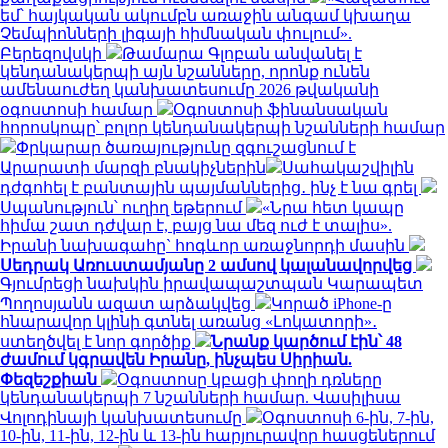
եմ՝ հայկական ակումբն առաջին անգամ կխաղա
Չեմպիոնների լիգայի հիմնական փուլում».
Բերեզովսկի
Թամարա Գլոբան անվանել է
կենդանակերպի այն նշանները, որոնք ունեն
ամենաուժեղ կանխատեսումը 2026 թվականի
օգոստոսի համար
Օգոստոսի ֆինանսական
հորոսկոպը՝ բոլոր կենդանակերպի նշանների համար
Փրկարար ծառայությունը զգուշացնում է
Արարատի մարզի բնակիչներին
Սահակաշվիլին
դժգոհել է բանտային պայմաններից․ ինչ է նա գրել
Սպանություն՝ ուղիղ եթերում
«Նրա հետ կապը
հիմա շատ դժվար է, բայց նա մեզ ուժ է տալիս».
Իրանի նախագահը` հոգևոր առաջնորդի մասին
Սեդրակ Առուստամյանը 2 ամսով կալանավորվեց
Գյումրեցի նախկին իրավապաշտպան Կարապետ
Պողոսյանն ազատ արձակվեց
Կորած iPhone-ը
հնարավոր կլինի գտնել առանց «Լոկատորի»․
ստեղծվել է նոր գործիք
Նրանք կարծում էին՝ 48
ժամում կգրավեն Իրանը, ինչպես Սիրիան.
Փեզեշքիան
Օգոստոսը կբացի փողի դռները
կենդանակերպի 7 նշանների համար. Վասիլիսա
Վոլոդինայի կանխատեսումը
Օգոստոսի 6-ին, 7-ին,
10-ին, 11-ին, 12-ին և 13-ին հարյուրավոր հասցեներում