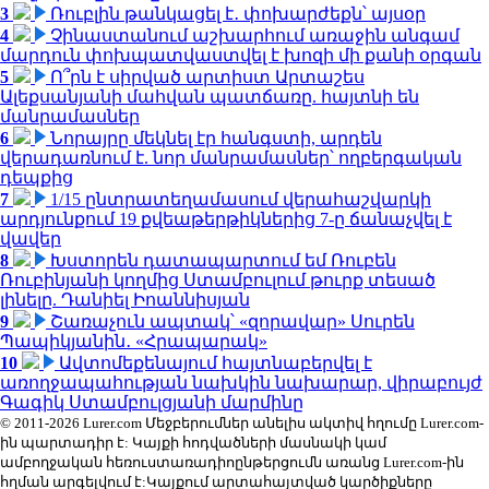
3
Ռուբլին թանկացել է․ փոխարժեքն՝ այսօր
4
Չինաստանում աշխարհում առաջին անգամ
մարդուն փոխպատվաստվել է խոզի մի քանի օրգան
5
Ո՞րն է սիրված արտիստ Արտաշես
Ալեքսանյանի մահվան պատճառը. հայտնի են
մանրամասներ
6
Նորայրը մեկնել էր հանգստի, արդեն
վերադառնում է. նոր մանրամասներ՝ ողբերգական
դեպքից
7
1/15 ընտրատեղամասում վերահաշվարկի
արդյունքում 19 քվեաթերթիկներից 7-ը ճանաչվել է
վավեր
8
Խստորեն դատապարտում եմ Ռուբեն
Ռուբինյանի կողմից Ստամբուլում թուրք տեսած
լինելը. Դանիել Իոաննիսյան
9
Շառաչուն ապտակ՝ «զորավար» Սուրեն
Պապիկյանին․ «Հրապարակ»
10
Ավտոմեքենայում հայտնաբերվել է
առողջապահության նախկին նախարար, վիրաբույժ
Գագիկ Ստամբուլցյանի մարմինը
© 2011-2026 Lurer.com Մեջբերումներ անելիս ակտիվ հղումը Lurer.com-
ին պարտադիր է: Կայքի հոդվածների մասնակի կամ
ամբողջական հեռուստառադիոընթերցումն առանց Lurer.com-ին
հղման արգելվում է:Կայքում արտահայտված կարծիքները