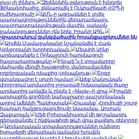
լույս չի լինելու
Զելենսկին օգնություն է խնդրել
Ֆինլանդիայից․ քննարկվել է Ուկրաինայի ՀՕՊ-ի
ուժեղացումը
ԱՄՆ-ը ազդակներ է տվել
պարտավորություններին վերադառնալու
պատրաստակամության մասին, սակայն
բանակցություններ չեն եղել. Իրանի ԱԳՆ
Վրաստանում զանգվածային հոսանքազրկումներ են
Արմեն Մամաջանյանը նշանակվել է Հայկ
Կոնջորյանի խորհրդական
Մեսսիի կինը
արձագանքել է Ռոնալդուի հարսնացուի
հայտարարությանը
Ինչպե՞ս է տղամարդը
մահացել մեղվի խայթոցից. մանրամասներ
ողբերգական դեպքից (տեսանյութ)
Շոգը
վտանգավոր է սրտի համար
Ալեք Մանուկյան
փողոցում արմատից չորացած հսկայական ծառը
արմատից պոկվել և ընկել է «Mazda»-ի վրա
Իրանի
արտաքին գործերի նախարարը պաշտոնական
այցով կմեկնի Պակիստան
Հուսանք՝ Հորմուզի շուրջ
խաղաղ հանգուցալուծումը կկայանա․ Արտակ
Զաքարյան
Մեծ Բրիտանիայում մի թոշակառու
գերազանցել է ինքնաթիռի թևի վրա քայլելու ռեկորդը
Արմատական տրամադրություններ ունեցող
իսրայելցի վերաբնակ կանանց խումբն
ապօրինաբար հատել է Լիբանանի սահմանը