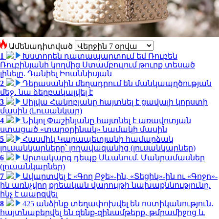
Ամենադիտված
1
Խստորեն դատապարտում եմ Ռուբեն
Ռուբինյանի կողմից Ստամբուլում թուրք տեսած
լինելը. Դանիել Իոաննիսյան
2
Դերասանին մեղադրում են մանկապղծության
մեջ․ նա ձերբակալվել է
3
Սիլվա Հակոբյանը հայտնել է ցավալի կորստի
մասին (Լուսանկար)
4
Նիկոլ Փաշինյանը հայտնել է առավոտյան
ստացած «տարօրինակ» նամակի մասին
5
Հասմիկ Կարապետյանի համարձակ
լուսանկարները՝ լողավազանից (լուսանկարներ)
6
Արտակարգ դեպք Սևանում. Մանրամասներ
(լուսանկարներ)
7
Ավարտվել է «Գող Բջե»-ին, «Տեցիկ»-ին ու «Գոջո»-
ին առնչվող քրեական վարույթի նախաքննությունը.
ինչ է պարզվել
8
425 անձինք տեղափոխվել են ոստիկանություն․
հայտնաբերվել են զենք-զինամթերք, թմրամիջոց և